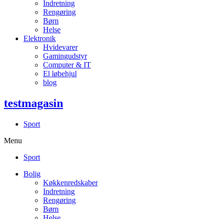
Indretning
Rengøring
Børn
Helse
Elektronik
Hvidevarer
Gamingudstyr
Computer & IT
El løbehjul
blog
testmagasin
Sport
Menu
Sport
Bolig
Køkkenredskaber
Indretning
Rengøring
Børn
Helse