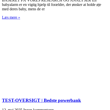
BASERET PÅ VORES RESEARCH OG ANALYSER En
babyalarm er en vigtig hjælp til forældre, der ønsker at holde øje
med deres baby, mens de er
Læs mere »
TEST-OVERSIGT | Bedste powerbank
12. maj 2025
Ingen kommentarer