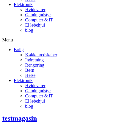
Elektronik
Hvidevarer
Gamingudstyr
Computer & IT
El løbehjul
blog
Menu
Bolig
Køkkenredskaber
Indretning
Rengøring
Børn
Helse
Elektronik
Hvidevarer
Gamingudstyr
Computer & IT
El løbehjul
blog
testmagasin