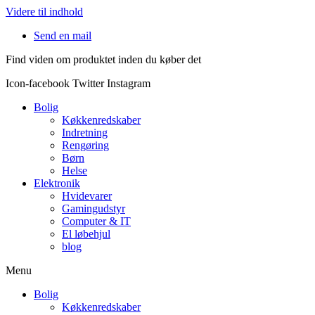
Videre til indhold
Send en mail
Find viden om produktet inden du køber det
Icon-facebook
Twitter
Instagram
Bolig
Køkkenredskaber
Indretning
Rengøring
Børn
Helse
Elektronik
Hvidevarer
Gamingudstyr
Computer & IT
El løbehjul
blog
Menu
Bolig
Køkkenredskaber