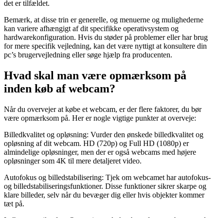
det er tilfældet.
Bemærk, at disse trin er generelle, og menuerne og mulighederne
kan variere afhængigt af dit specifikke operativsystem og
hardwarekonfiguration. Hvis du støder på problemer eller har brug
for mere specifik vejledning, kan det være nyttigt at konsultere din
pc’s brugervejledning eller søge hjælp fra producenten.
Hvad skal man være opmærksom på
inden køb af webcam?
Når du overvejer at købe et webcam, er der flere faktorer, du bør
være opmærksom på. Her er nogle vigtige punkter at overveje:
Billedkvalitet og opløsning: Vurder den ønskede billedkvalitet og
opløsning af dit webcam. HD (720p) og Full HD (1080p) er
almindelige opløsninger, men der er også webcams med højere
opløsninger som 4K til mere detaljeret video.
Autofokus og billedstabilisering: Tjek om webcamet har autofokus-
og billedstabiliseringsfunktioner. Disse funktioner sikrer skarpe og
klare billeder, selv når du bevæger dig eller hvis objekter kommer
tæt på.