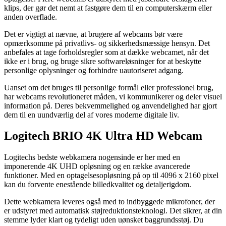
klips, der gør det nemt at fastgøre dem til en computerskærm eller
anden overflade.
Det er vigtigt at nævne, at brugere af webcams bør være
opmærksomme på privatlivs- og sikkerhedsmæssige hensyn. Det
anbefales at tage forholdsregler som at dække webcamet, når det
ikke er i brug, og bruge sikre softwareløsninger for at beskytte
personlige oplysninger og forhindre uautoriseret adgang.
Uanset om det bruges til personlige formål eller professionel brug,
har webcams revolutioneret måden, vi kommunikerer og deler visuel
information på. Deres bekvemmelighed og anvendelighed har gjort
dem til en uundværlig del af vores moderne digitale liv.
Logitech BRIO 4K Ultra HD Webcam
Logitechs bedste webkamera nogensinde er her med en
imponerende 4K UHD opløsning og en række avancerede
funktioner. Med en optagelsesopløsning på op til 4096 x 2160 pixel
kan du forvente enestående billedkvalitet og detaljerigdom.
Dette webkamera leveres også med to indbyggede mikrofoner, der
er udstyret med automatisk støjreduktionsteknologi. Det sikrer, at din
stemme lyder klart og tydeligt uden uønsket baggrundsstøj. Du