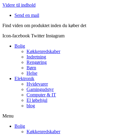
Videre til indhold
Send en mail
Find viden om produktet inden du køber det
Icon-facebook
Twitter
Instagram
Bolig
Køkkenredskaber
Indretning
Rengøring
Børn
Helse
Elektronik
Hvidevarer
Gamingudstyr
Computer & IT
El løbehjul
blog
Menu
Bolig
Køkkenredskaber