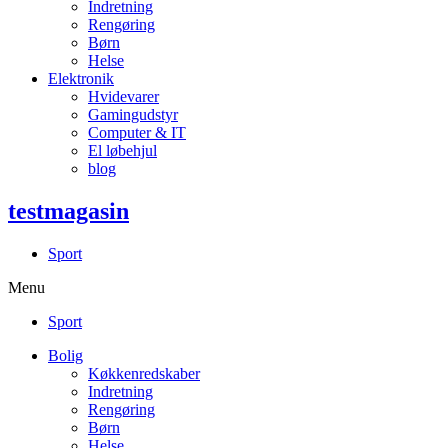
Indretning
Rengøring
Børn
Helse
Elektronik
Hvidevarer
Gamingudstyr
Computer & IT
El løbehjul
blog
testmagasin
Sport
Menu
Sport
Bolig
Køkkenredskaber
Indretning
Rengøring
Børn
Helse