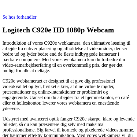
Se hos forhandler
Logitech C920e HD 1080p Webcam
Introduktion af vores C920e webkamera, den ultimative løsning til
arbejde fra enhver placering og afholdelse af videomøder, der ser
bedre ud og lyder bedre end de fleste indbyggede kameraer i
bærbare computere. Med vores webkamera kan du forbedre din
video-samarbejdserfaring til en overkommelig pris, der gør det
muligt for alle at deltage.
C920e webkameraet er designet til at give dig professionel
videokvalitet og lyd, hvilket sikrer, at dine virtuelle møder,
præsentationer og online-interaktioner er problemfri og
engagerende. Uanset om du arbejder fra et hjemmekontor, en café
eller et fælleskontor, leverer vores webkamera en enestående
ydeevne.
Udstyret med avanceret optik fanger C920e skarpe, klare og levende
billeder, så du kan præsentere dig selv med maksimal
professionalisme. Sig farvel til kornede og pixelerede videostrømme,
der hæmmer effektiv kommunikation. Med vores webkamera vil du