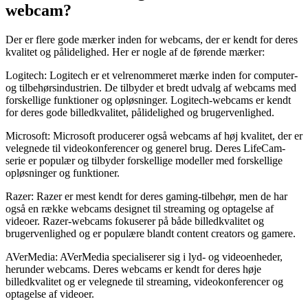
webcam?
Der er flere gode mærker inden for webcams, der er kendt for deres
kvalitet og pålidelighed. Her er nogle af de førende mærker:
Logitech: Logitech er et velrenommeret mærke inden for computer-
og tilbehørsindustrien. De tilbyder et bredt udvalg af webcams med
forskellige funktioner og opløsninger. Logitech-webcams er kendt
for deres gode billedkvalitet, pålidelighed og brugervenlighed.
Microsoft: Microsoft producerer også webcams af høj kvalitet, der er
velegnede til videokonferencer og generel brug. Deres LifeCam-
serie er populær og tilbyder forskellige modeller med forskellige
opløsninger og funktioner.
Razer: Razer er mest kendt for deres gaming-tilbehør, men de har
også en række webcams designet til streaming og optagelse af
videoer. Razer-webcams fokuserer på både billedkvalitet og
brugervenlighed og er populære blandt content creators og gamere.
AVerMedia: AVerMedia specialiserer sig i lyd- og videoenheder,
herunder webcams. Deres webcams er kendt for deres høje
billedkvalitet og er velegnede til streaming, videokonferencer og
optagelse af videoer.