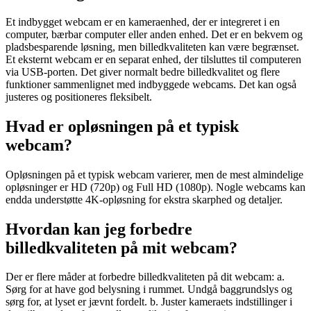
Et indbygget webcam er en kameraenhed, der er integreret i en
computer, bærbar computer eller anden enhed. Det er en bekvem og
pladsbesparende løsning, men billedkvaliteten kan være begrænset.
Et eksternt webcam er en separat enhed, der tilsluttes til computeren
via USB-porten. Det giver normalt bedre billedkvalitet og flere
funktioner sammenlignet med indbyggede webcams. Det kan også
justeres og positioneres fleksibelt.
Hvad er opløsningen på et typisk
webcam?
Opløsningen på et typisk webcam varierer, men de mest almindelige
opløsninger er HD (720p) og Full HD (1080p). Nogle webcams kan
endda understøtte 4K-opløsning for ekstra skarphed og detaljer.
Hvordan kan jeg forbedre
billedkvaliteten på mit webcam?
Der er flere måder at forbedre billedkvaliteten på dit webcam: a.
Sørg for at have god belysning i rummet. Undgå baggrundslys og
sørg for, at lyset er jævnt fordelt. b. Juster kameraets indstillinger i