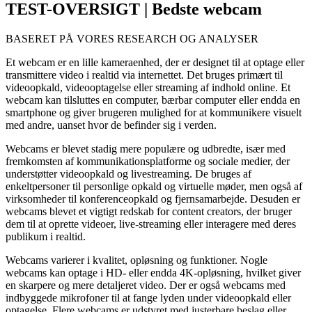
TEST-OVERSIGT | Bedste webcam
BASERET PÅ VORES RESEARCH OG ANALYSER
Et webcam er en lille kameraenhed, der er designet til at optage eller
transmittere video i realtid via internettet. Det bruges primært til
videoopkald, videooptagelse eller streaming af indhold online. Et
webcam kan tilsluttes en computer, bærbar computer eller endda en
smartphone og giver brugeren mulighed for at kommunikere visuelt
med andre, uanset hvor de befinder sig i verden.
Webcams er blevet stadig mere populære og udbredte, især med
fremkomsten af kommunikationsplatforme og sociale medier, der
understøtter videoopkald og livestreaming. De bruges af
enkeltpersoner til personlige opkald og virtuelle møder, men også af
virksomheder til konferenceopkald og fjernsamarbejde. Desuden er
webcams blevet et vigtigt redskab for content creators, der bruger
dem til at oprette videoer, live-streaming eller interagere med deres
publikum i realtid.
Webcams varierer i kvalitet, opløsning og funktioner. Nogle
webcams kan optage i HD- eller endda 4K-opløsning, hvilket giver
en skarpere og mere detaljeret video. Der er også webcams med
indbyggede mikrofoner til at fange lyden under videoopkald eller
optagelse. Flere webcams er udstyret med justerbare beslag eller