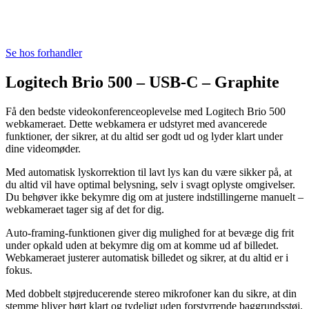
Se hos forhandler
Logitech Brio 500 – USB-C – Graphite
Få den bedste videokonferenceoplevelse med Logitech Brio 500
webkameraet. Dette webkamera er udstyret med avancerede
funktioner, der sikrer, at du altid ser godt ud og lyder klart under
dine videomøder.
Med automatisk lyskorrektion til lavt lys kan du være sikker på, at
du altid vil have optimal belysning, selv i svagt oplyste omgivelser.
Du behøver ikke bekymre dig om at justere indstillingerne manuelt –
webkameraet tager sig af det for dig.
Auto-framing-funktionen giver dig mulighed for at bevæge dig frit
under opkald uden at bekymre dig om at komme ud af billedet.
Webkameraet justerer automatisk billedet og sikrer, at du altid er i
fokus.
Med dobbelt støjreducerende stereo mikrofoner kan du sikre, at din
stemme bliver hørt klart og tydeligt uden forstyrrende baggrundsstøj.