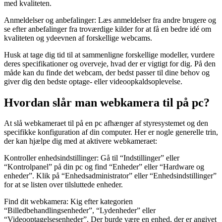
med kvaliteten.
Anmeldelser og anbefalinger: Læs anmeldelser fra andre brugere og
se efter anbefalinger fra troværdige kilder for at få en bedre idé om
kvaliteten og ydeevnen af forskellige webcams.
Husk at tage dig tid til at sammenligne forskellige modeller, vurdere
deres specifikationer og overveje, hvad der er vigtigt for dig. På den
måde kan du finde det webcam, der bedst passer til dine behov og
giver dig den bedste optage- eller videoopkaldsoplevelse.
Hvordan slår man webkamera til på pc?
At slå webkameraet til på en pc afhænger af styresystemet og den
specifikke konfiguration af din computer. Her er nogle generelle trin,
der kan hjælpe dig med at aktivere webkameraet:
Kontroller enhedsindstillinger: Gå til “Indstillinger” eller
“Kontrolpanel” på din pc og find “Enheder” eller “Hardware og
enheder”. Klik på “Enhedsadministrator” eller “Enhedsindstillinger”
for at se listen over tilsluttede enheder.
Find dit webkamera: Kig efter kategorien
“Billedbehandlingsenheder”, “Lydenheder” eller
“Videooptagelsesenheder”. Der burde være en enhed, der er angivet