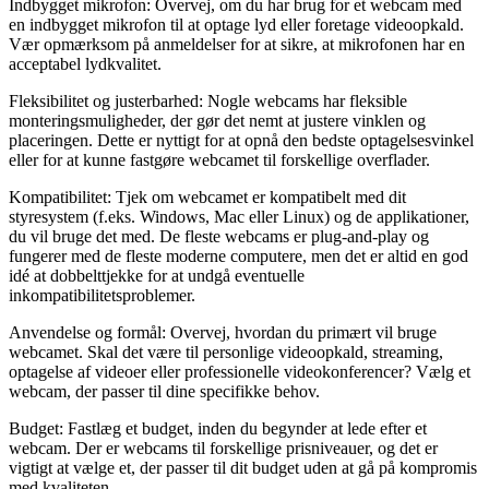
Indbygget mikrofon: Overvej, om du har brug for et webcam med
en indbygget mikrofon til at optage lyd eller foretage videoopkald.
Vær opmærksom på anmeldelser for at sikre, at mikrofonen har en
acceptabel lydkvalitet.
Fleksibilitet og justerbarhed: Nogle webcams har fleksible
monteringsmuligheder, der gør det nemt at justere vinklen og
placeringen. Dette er nyttigt for at opnå den bedste optagelsesvinkel
eller for at kunne fastgøre webcamet til forskellige overflader.
Kompatibilitet: Tjek om webcamet er kompatibelt med dit
styresystem (f.eks. Windows, Mac eller Linux) og de applikationer,
du vil bruge det med. De fleste webcams er plug-and-play og
fungerer med de fleste moderne computere, men det er altid en god
idé at dobbelttjekke for at undgå eventuelle
inkompatibilitetsproblemer.
Anvendelse og formål: Overvej, hvordan du primært vil bruge
webcamet. Skal det være til personlige videoopkald, streaming,
optagelse af videoer eller professionelle videokonferencer? Vælg et
webcam, der passer til dine specifikke behov.
Budget: Fastlæg et budget, inden du begynder at lede efter et
webcam. Der er webcams til forskellige prisniveauer, og det er
vigtigt at vælge et, der passer til dit budget uden at gå på kompromis
med kvaliteten.