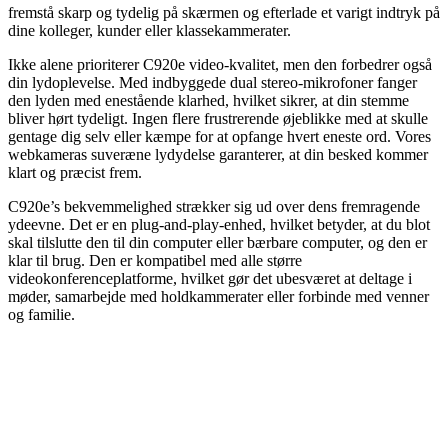
fremstå skarp og tydelig på skærmen og efterlade et varigt indtryk på
dine kolleger, kunder eller klassekammerater.
Ikke alene prioriterer C920e video-kvalitet, men den forbedrer også
din lydoplevelse. Med indbyggede dual stereo-mikrofoner fanger
den lyden med enestående klarhed, hvilket sikrer, at din stemme
bliver hørt tydeligt. Ingen flere frustrerende øjeblikke med at skulle
gentage dig selv eller kæmpe for at opfange hvert eneste ord. Vores
webkameras suveræne lydydelse garanterer, at din besked kommer
klart og præcist frem.
C920e’s bekvemmelighed strækker sig ud over dens fremragende
ydeevne. Det er en plug-and-play-enhed, hvilket betyder, at du blot
skal tilslutte den til din computer eller bærbare computer, og den er
klar til brug. Den er kompatibel med alle større
videokonferenceplatforme, hvilket gør det ubesværet at deltage i
møder, samarbejde med holdkammerater eller forbinde med venner
og familie.