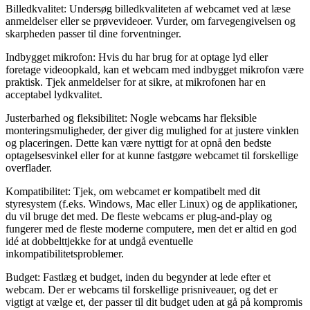
Billedkvalitet: Undersøg billedkvaliteten af webcamet ved at læse
anmeldelser eller se prøvevideoer. Vurder, om farvegengivelsen og
skarpheden passer til dine forventninger.
Indbygget mikrofon: Hvis du har brug for at optage lyd eller
foretage videoopkald, kan et webcam med indbygget mikrofon være
praktisk. Tjek anmeldelser for at sikre, at mikrofonen har en
acceptabel lydkvalitet.
Justerbarhed og fleksibilitet: Nogle webcams har fleksible
monteringsmuligheder, der giver dig mulighed for at justere vinklen
og placeringen. Dette kan være nyttigt for at opnå den bedste
optagelsesvinkel eller for at kunne fastgøre webcamet til forskellige
overflader.
Kompatibilitet: Tjek, om webcamet er kompatibelt med dit
styresystem (f.eks. Windows, Mac eller Linux) og de applikationer,
du vil bruge det med. De fleste webcams er plug-and-play og
fungerer med de fleste moderne computere, men det er altid en god
idé at dobbelttjekke for at undgå eventuelle
inkompatibilitetsproblemer.
Budget: Fastlæg et budget, inden du begynder at lede efter et
webcam. Der er webcams til forskellige prisniveauer, og det er
vigtigt at vælge et, der passer til dit budget uden at gå på kompromis