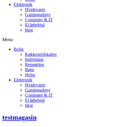
Elektronik
Hvidevarer
Gamingudstyr
Computer & IT
El løbehjul
blog
Menu
Bolig
Køkkenredskaber
Indretning
Rengøring
Børn
Helse
Elektronik
Hvidevarer
Gamingudstyr
Computer & IT
El løbehjul
blog
testmagasin