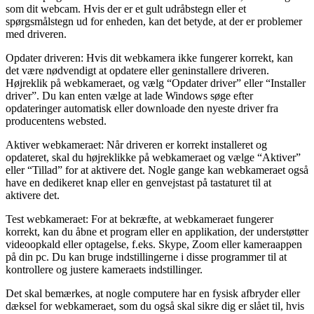
som dit webcam. Hvis der er et gult udråbstegn eller et
spørgsmålstegn ud for enheden, kan det betyde, at der er problemer
med driveren.
Opdater driveren: Hvis dit webkamera ikke fungerer korrekt, kan
det være nødvendigt at opdatere eller geninstallere driveren.
Højreklik på webkameraet, og vælg “Opdater driver” eller “Installer
driver”. Du kan enten vælge at lade Windows søge efter
opdateringer automatisk eller downloade den nyeste driver fra
producentens websted.
Aktiver webkameraet: Når driveren er korrekt installeret og
opdateret, skal du højreklikke på webkameraet og vælge “Aktiver”
eller “Tillad” for at aktivere det. Nogle gange kan webkameraet også
have en dedikeret knap eller en genvejstast på tastaturet til at
aktivere det.
Test webkameraet: For at bekræfte, at webkameraet fungerer
korrekt, kan du åbne et program eller en applikation, der understøtter
videoopkald eller optagelse, f.eks. Skype, Zoom eller kameraappen
på din pc. Du kan bruge indstillingerne i disse programmer til at
kontrollere og justere kameraets indstillinger.
Det skal bemærkes, at nogle computere har en fysisk afbryder eller
dæksel for webkameraet, som du også skal sikre dig er slået til, hvis