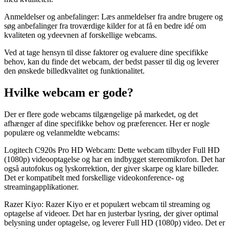
Anmeldelser og anbefalinger: Læs anmeldelser fra andre brugere og
søg anbefalinger fra troværdige kilder for at få en bedre idé om
kvaliteten og ydeevnen af forskellige webcams.
Ved at tage hensyn til disse faktorer og evaluere dine specifikke
behov, kan du finde det webcam, der bedst passer til dig og leverer
den ønskede billedkvalitet og funktionalitet.
Hvilke webcam er gode?
Der er flere gode webcams tilgængelige på markedet, og det
afhænger af dine specifikke behov og præferencer. Her er nogle
populære og velanmeldte webcams:
Logitech C920s Pro HD Webcam: Dette webcam tilbyder Full HD
(1080p) videooptagelse og har en indbygget stereomikrofon. Det har
også autofokus og lyskorrektion, der giver skarpe og klare billeder.
Det er kompatibelt med forskellige videokonference- og
streamingapplikationer.
Razer Kiyo: Razer Kiyo er et populært webcam til streaming og
optagelse af videoer. Det har en justerbar lysring, der giver optimal
belysning under optagelse, og leverer Full HD (1080p) video. Det er