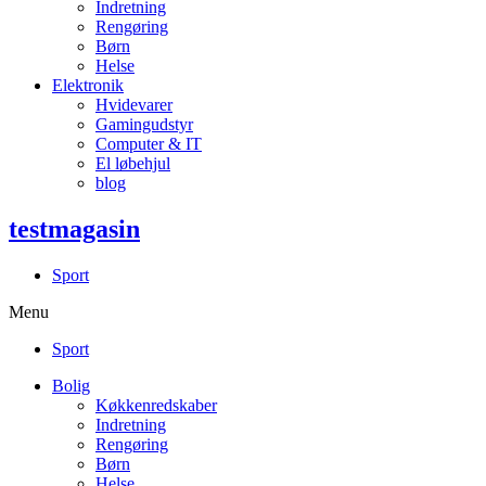
Indretning
Rengøring
Børn
Helse
Elektronik
Hvidevarer
Gamingudstyr
Computer & IT
El løbehjul
blog
testmagasin
Sport
Menu
Sport
Bolig
Køkkenredskaber
Indretning
Rengøring
Børn
Helse