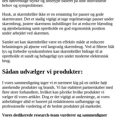
den nødvendige styrke og linsetype baseret på dine individuelle
behov og synsproblemer.
Husk, at skærmbriller ikke er en erstatning for pauser og gode
skærmvaner. Det er stadig vigtigt at tage regelmæssige pauser under
skærmbrug, justere skærmens indstillinger for at reducere blænding
og øjenbelastning samt opretholde en god ergonomisk position
under arbejdet ved skærmen.
Samlet set kan skærmbriller være en effektiv måde at reducere
belastningen på øjnene ved langvarig skærmbrug. Ved at filtrere blåt
lys og forbedre synskomforten kan skærmbriller bidrage til at
opretholde et sundt og behageligt syn under moderne elektronisk
brug.
Sådan udvælger vi produkter:
I vores sammenligning tager vi et nærmere kig på en række højt
anerkendte produkter og brands. Vi har etableret partnerskaber med
flere store forhandlere, hvilket kan påvirke hvilke produkter vi
vælger til vores artikler. Dog er det vigtigt at understrege, at vores
anbefalinger altid er baseret på redaktionens uafhængige og
professionelle vurdering af de bedste produkter på markedet.
Vores dedikerede research-team vurderer og sammenligner