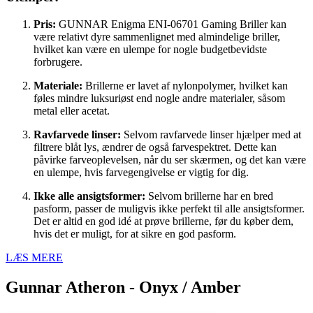
Pris:
GUNNAR Enigma ENI-06701 Gaming Briller kan
være relativt dyre sammenlignet med almindelige briller,
hvilket kan være en ulempe for nogle budgetbevidste
forbrugere.
Materiale:
Brillerne er lavet af nylonpolymer, hvilket kan
føles mindre luksuriøst end nogle andre materialer, såsom
metal eller acetat.
Ravfarvede linser:
Selvom ravfarvede linser hjælper med at
filtrere blåt lys, ændrer de også farvespektret. Dette kan
påvirke farveoplevelsen, når du ser skærmen, og det kan være
en ulempe, hvis farvegengivelse er vigtig for dig.
Ikke alle ansigtsformer:
Selvom brillerne har en bred
pasform, passer de muligvis ikke perfekt til alle ansigtsformer.
Det er altid en god idé at prøve brillerne, før du køber dem,
hvis det er muligt, for at sikre en god pasform.
LÆS MERE
Gunnar Atheron - Onyx / Amber