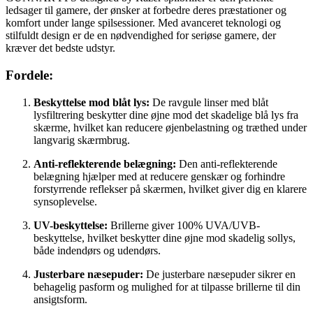
ledsager til gamere, der ønsker at forbedre deres præstationer og
komfort under lange spilsessioner. Med avanceret teknologi og
stilfuldt design er de en nødvendighed for seriøse gamere, der
kræver det bedste udstyr.
Fordele:
Beskyttelse mod blåt lys:
De ravgule linser med blåt
lysfiltrering beskytter dine øjne mod det skadelige blå lys fra
skærme, hvilket kan reducere øjenbelastning og træthed under
langvarig skærmbrug.
Anti-reflekterende belægning:
Den anti-reflekterende
belægning hjælper med at reducere genskær og forhindre
forstyrrende reflekser på skærmen, hvilket giver dig en klarere
synsoplevelse.
UV-beskyttelse:
Brillerne giver 100% UVA/UVB-
beskyttelse, hvilket beskytter dine øjne mod skadelig sollys,
både indendørs og udendørs.
Justerbare næsepuder:
De justerbare næsepuder sikrer en
behagelig pasform og mulighed for at tilpasse brillerne til din
ansigtsform.