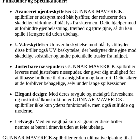
Funktioner og Specifikationer:
Avanceret øjenbeskyttelse:
GUNNAR MAVERICK-
spilbriller er udstyret med blåt lysfilter, der reducerer den
skadelige virkning af blåt lys fra skærmen. Dette hjælper med
at forhindre øjenbelastning, træthed og tørre øjne, så du kan
spille i længere tid uden ubehag.
UV-beskyttelse:
Udover beskyttelse mod blåt lys tilbyder
disse briller også UV-beskyttelse, der beskytter dine øjne mod
skadelige solstråler og andre potentielle trusler fra miljøet.
Justerbare næsepuder:
GUNNAR MAVERICK-spilbriller
leveres med justerbare næsepuder, der giver dig mulighed for
at tilpasse brillerne til din ansigtsform og komfort. Dette sikrer,
at de forbliver behagelige, selv under lange spilsessioner.
Elegant design:
Med deres ravgule og metalgrå farveskema
og rustfrit stålkonstruktion er GUNNAR MAVERICK-
spilbriller ikke kun yderst funktionelle, men også stilfulde og
moderne.
Letvægt:
Med en vægt på kun 31 gram er disse briller
nemme at bære i timevis uden at føle ubehag.
GUNNAR MAVERICK-spilbriller er den ultimative løsning til at