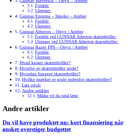
Gunnar Maverick – Onyx – Amber
Fordele:
Ulemper:
Gunnar Enigma – Smoke – Amber
Fordele:
Ulemper:
Gunnar Atheron – Onyx / Amber
Fordele ved GUNNAR Atherton skærmbriller:
Ulemper ved GUNNAR Atherton skærmbriller:
Gunnar Razer FPS – Onyx / Amber
Fordele:
Ulemper:
Hvad koster skærmbriller?
Hvorfor er skærmbriller gode?
Hvordan fungere skærmbriller?
Hvilke mærker er gode indenfor skærmbriller?
Læs også:
Andre artikler
Måske vil du også læse:
Andre artikler
Du vil have produktet nu: kort finansiering når
ønsket overstiger budgettet