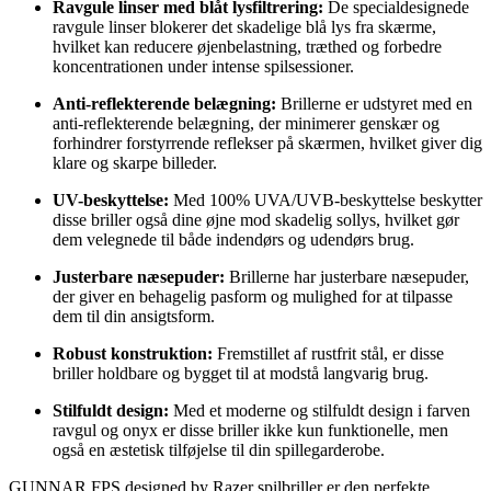
Ravgule linser med blåt lysfiltrering:
De specialdesignede
ravgule linser blokerer det skadelige blå lys fra skærme,
hvilket kan reducere øjenbelastning, træthed og forbedre
koncentrationen under intense spilsessioner.
Anti-reflekterende belægning:
Brillerne er udstyret med en
anti-reflekterende belægning, der minimerer genskær og
forhindrer forstyrrende reflekser på skærmen, hvilket giver dig
klare og skarpe billeder.
UV-beskyttelse:
Med 100% UVA/UVB-beskyttelse beskytter
disse briller også dine øjne mod skadelig sollys, hvilket gør
dem velegnede til både indendørs og udendørs brug.
Justerbare næsepuder:
Brillerne har justerbare næsepuder,
der giver en behagelig pasform og mulighed for at tilpasse
dem til din ansigtsform.
Robust konstruktion:
Fremstillet af rustfrit stål, er disse
briller holdbare og bygget til at modstå langvarig brug.
Stilfuldt design:
Med et moderne og stilfuldt design i farven
ravgul og onyx er disse briller ikke kun funktionelle, men
også en æstetisk tilføjelse til din spillegarderobe.
GUNNAR FPS designed by Razer spilbriller er den perfekte