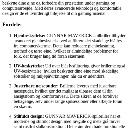
beskytte dine øjne og forbedre din præstation under gaming og
computerarbejde. Med deres avancerede teknologi og komfortable
design er de et uvurderligt tilføjelse til din gaming-arsenal.
Fordele:
Øjenbeskyttelse:
GUNNAR MAVERICK-spilbriller tilbyder
avanceret øjenbeskyttelse ved at filtrere det skadelige blå lys
fra computerskærme. Dette kan reducere øjenbelastning,
træthed og tørre øjne, hvilket er almindelige problemer for
folk, der bruger lang tid foran skærmen.
UV-beskyttelse:
Ud over blåt lysfiltrering giver brillerne også
UV-beskyttelse, hvilket beskytter dine øjne mod skadelige
solstråler og miljøpåvirkninger, når du er udendørs.
Justerbare næsepuder:
Brillerne leveres med justerbare
næsepuder, hvilket gør det muligt at tilpasse dem til din
ansigtsform og komfortniveau. Dette sikrer, at de forbliver
behagelige, selv under lange spilsessioner eller arbejde foran
en skærm.
Stilfuldt design:
GUNNAR MAVERICK-spilbriller har et
moderne og stilfuldt design med ravgule og metalgrå farver
samt rustfrit stålkonstruktion. Dette gør dem både funktionelle