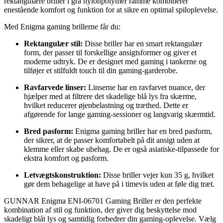
rektangulære briller i grå nylonpolymer ramme kombinerer
enestående komfort og funktion for at sikre en optimal spiloplevelse.
Med Enigma gaming brillerne får du:
Rektangulær stil:
Disse briller har en smart rektangulær
form, der passer til forskellige ansigtsformer og giver et
moderne udtryk. De er designet med gaming i tankerne og
tilføjer et stilfuldt touch til din gaming-garderobe.
Ravfarvede linser:
Linserne har en ravfarvet nuance, der
hjælper med at filtrere det skadelige blå lys fra skærme,
hvilket reducerer øjenbelastning og træthed. Dette er
afgørende for lange gaming-sessioner og langvarig skærmtid.
Bred pasform:
Enigma gaming briller har en bred pasform,
der sikrer, at de passer komfortabelt på dit ansigt uden at
klemme eller skabe ubehag. De er også asiatiske-tilpassede for
ekstra komfort og pasform.
Letvægtskonstruktion:
Disse briller vejer kun 35 g, hvilket
gør dem behagelige at have på i timevis uden at føle dig træt.
GUNNAR Enigma ENI-06701 Gaming Briller er den perfekte
kombination af stil og funktion, der giver dig beskyttelse mod
skadeligt blåt lys og samtidig forbedrer din gaming-oplevelse. Vælg