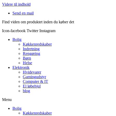
Videre til indhold
Send en mail
Find viden om produktet inden du køber det
Icon-facebook
Twitter
Instagram
Bolig
Køkkenredskaber
Indretning
Rengøring
Børn
Helse
Elektronik
Hvidevarer
Gamingudstyr
Computer & IT
El løbehjul
blog
Menu
Bolig
Køkkenredskaber