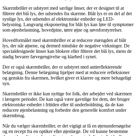
Skærmbriller er udstyret med særlige linser, der er designet til at
filtrere det blå lys, der udsendes fra skærme. Blåt lys er en del af det
synlige lys, der udsendes af elektroniske enheder og LED-
belysning. Langvarig eksponering for blåt lys kan føre til symptomer
som øjenbelastning, hovedpine, tørre øjne og søvnforstyrrelser.
Hovedformålet med skærmbriller er at reducere mængden af blåt
lys, der når øjnene, og dermed mindske de negative virkninger. De
specialdesignede linser kan blokere eller filtrere det blå lys, mens de
stadig bevarer farvegengivelse og klarhed i synet.
Der er også skærmbriller, der er udstyret med antireflekterende
belægning. Denne belægning hjælper med at reducere refleksioner
og genskin fra skærmen, hvilket giver et klarere og mere behageligt
syn.
Skærmbriller er ikke kun nyttige for folk, der arbejder ved skærmen
i længere perioder. De kan også være gavnlige for dem, der bruger
elektroniske enheder i fritiden eller til underholdning, da de kan
reducere øjenbelastning og forbedre den generelle komfort under
skærmbrug.
Når du vælger skærmbriller, er det vigtigt at få en øjenundersøgelse
og en recept fra en optiker eller øjenlæge. De vil kunne bestemme