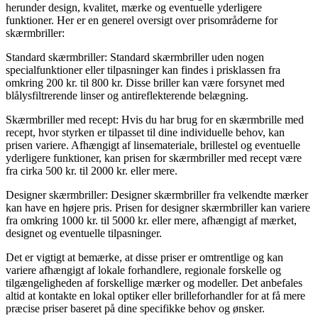
herunder design, kvalitet, mærke og eventuelle yderligere
funktioner. Her er en generel oversigt over prisområderne for
skærmbriller:
Standard skærmbriller: Standard skærmbriller uden nogen
specialfunktioner eller tilpasninger kan findes i prisklassen fra
omkring 200 kr. til 800 kr. Disse briller kan være forsynet med
blålysfiltrerende linser og antireflekterende belægning.
Skærmbriller med recept: Hvis du har brug for en skærmbrille med
recept, hvor styrken er tilpasset til dine individuelle behov, kan
prisen variere. Afhængigt af linsemateriale, brillestel og eventuelle
yderligere funktioner, kan prisen for skærmbriller med recept være
fra cirka 500 kr. til 2000 kr. eller mere.
Designer skærmbriller: Designer skærmbriller fra velkendte mærker
kan have en højere pris. Prisen for designer skærmbriller kan variere
fra omkring 1000 kr. til 5000 kr. eller mere, afhængigt af mærket,
designet og eventuelle tilpasninger.
Det er vigtigt at bemærke, at disse priser er omtrentlige og kan
variere afhængigt af lokale forhandlere, regionale forskelle og
tilgængeligheden af forskellige mærker og modeller. Det anbefales
altid at kontakte en lokal optiker eller brilleforhandler for at få mere
præcise priser baseret på dine specifikke behov og ønsker.