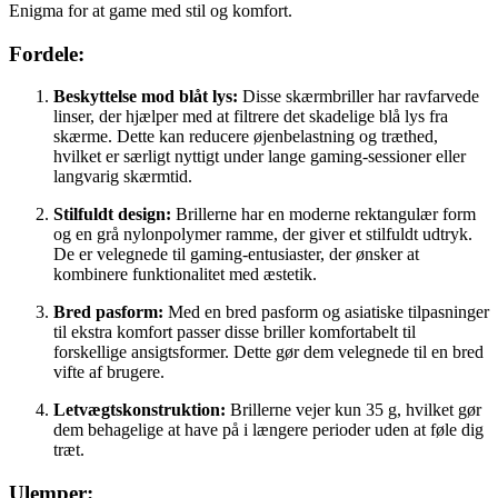
Enigma for at game med stil og komfort.
Fordele:
Beskyttelse mod blåt lys:
Disse skærmbriller har ravfarvede
linser, der hjælper med at filtrere det skadelige blå lys fra
skærme. Dette kan reducere øjenbelastning og træthed,
hvilket er særligt nyttigt under lange gaming-sessioner eller
langvarig skærmtid.
Stilfuldt design:
Brillerne har en moderne rektangulær form
og en grå nylonpolymer ramme, der giver et stilfuldt udtryk.
De er velegnede til gaming-entusiaster, der ønsker at
kombinere funktionalitet med æstetik.
Bred pasform:
Med en bred pasform og asiatiske tilpasninger
til ekstra komfort passer disse briller komfortabelt til
forskellige ansigtsformer. Dette gør dem velegnede til en bred
vifte af brugere.
Letvægtskonstruktion:
Brillerne vejer kun 35 g, hvilket gør
dem behagelige at have på i længere perioder uden at føle dig
træt.
Ulemper: