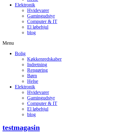
Elektronik
Hvidevarer
Gamingudstyr
Computer & IT
El løbehjul
blog
Menu
Bolig
Køkkenredskaber
Indretning
Rengøring
Børn
Helse
Elektronik
Hvidevarer
Gamingudstyr
Computer & IT
El løbehjul
blog
testmagasin