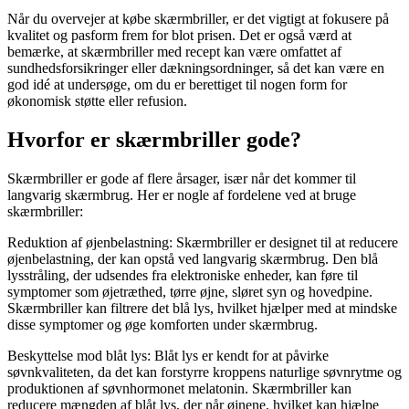
Når du overvejer at købe skærmbriller, er det vigtigt at fokusere på
kvalitet og pasform frem for blot prisen. Det er også værd at
bemærke, at skærmbriller med recept kan være omfattet af
sundhedsforsikringer eller dækningsordninger, så det kan være en
god idé at undersøge, om du er berettiget til nogen form for
økonomisk støtte eller refusion.
Hvorfor er skærmbriller gode?
Skærmbriller er gode af flere årsager, især når det kommer til
langvarig skærmbrug. Her er nogle af fordelene ved at bruge
skærmbriller:
Reduktion af øjenbelastning: Skærmbriller er designet til at reducere
øjenbelastning, der kan opstå ved langvarig skærmbrug. Den blå
lysstråling, der udsendes fra elektroniske enheder, kan føre til
symptomer som øjetræthed, tørre øjne, sløret syn og hovedpine.
Skærmbriller kan filtrere det blå lys, hvilket hjælper med at mindske
disse symptomer og øge komforten under skærmbrug.
Beskyttelse mod blåt lys: Blåt lys er kendt for at påvirke
søvnkvaliteten, da det kan forstyrre kroppens naturlige søvnrytme og
produktionen af søvnhormonet melatonin. Skærmbriller kan
reducere mængden af blåt lys, der når øjnene, hvilket kan hjælpe