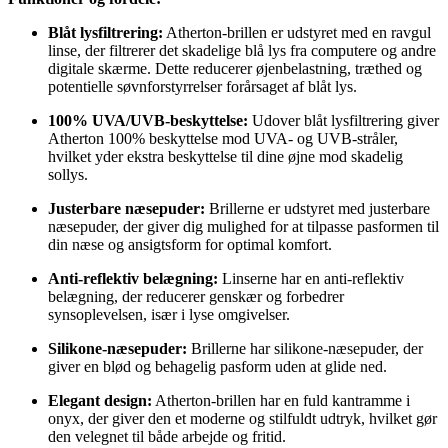
Blåt lysfiltrering:
Atherton-brillen er udstyret med en ravgul
linse, der filtrerer det skadelige blå lys fra computere og andre
digitale skærme. Dette reducerer øjenbelastning, træthed og
potentielle søvnforstyrrelser forårsaget af blåt lys.
100% UVA/UVB-beskyttelse:
Udover blåt lysfiltrering giver
Atherton 100% beskyttelse mod UVA- og UVB-stråler,
hvilket yder ekstra beskyttelse til dine øjne mod skadelig
sollys.
Justerbare næsepuder:
Brillerne er udstyret med justerbare
næsepuder, der giver dig mulighed for at tilpasse pasformen til
din næse og ansigtsform for optimal komfort.
Anti-reflektiv belægning:
Linserne har en anti-reflektiv
belægning, der reducerer genskær og forbedrer
synsoplevelsen, især i lyse omgivelser.
Silikone-næsepuder:
Brillerne har silikone-næsepuder, der
giver en blød og behagelig pasform uden at glide ned.
Elegant design:
Atherton-brillen har en fuld kantramme i
onyx, der giver den et moderne og stilfuldt udtryk, hvilket gør
den velegnet til både arbejde og fritid.