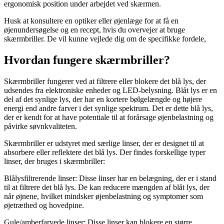
ergonomisk position under arbejdet ved skærmen.
Husk at konsultere en optiker eller øjenlæge for at få en
øjenundersøgelse og en recept, hvis du overvejer at bruge
skærmbriller. De vil kunne vejlede dig om de specifikke fordele,
Hvordan fungere skærmbriller?
Skærmbriller fungerer ved at filtrere eller blokere det blå lys, der
udsendes fra elektroniske enheder og LED-belysning. Blåt lys er en
del af det synlige lys, der har en kortere bølgelængde og højere
energi end andre farver i det synlige spektrum. Det er dette blå lys,
der er kendt for at have potentiale til at forårsage øjenbelastning og
påvirke søvnkvaliteten.
Skærmbriller er udstyret med særlige linser, der er designet til at
absorbere eller reflektere det blå lys. Der findes forskellige typer
linser, der bruges i skærmbriller:
Blålysfiltrerende linser: Disse linser har en belægning, der er i stand
til at filtrere det blå lys. De kan reducere mængden af blåt lys, der
når øjnene, hvilket mindsker øjenbelastning og symptomer som
øjetræthed og hovedpine.
Gule/amberfarvede linser: Disse linser kan blokere en større