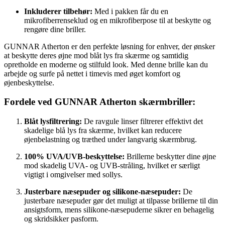
Inkluderer tilbehør:
Med i pakken får du en
mikrofiberrenseklud og en mikrofiberpose til at beskytte og
rengøre dine briller.
GUNNAR Atherton er den perfekte løsning for enhver, der ønsker
at beskytte deres øjne mod blåt lys fra skærme og samtidig
opretholde en moderne og stilfuld look. Med denne brille kan du
arbejde og surfe på nettet i timevis med øget komfort og
øjenbeskyttelse.
Fordele ved GUNNAR Atherton skærmbriller:
Blåt lysfiltrering:
De ravgule linser filtrerer effektivt det
skadelige blå lys fra skærme, hvilket kan reducere
øjenbelastning og træthed under langvarig skærmbrug.
100% UVA/UVB-beskyttelse:
Brillerne beskytter dine øjne
mod skadelig UVA- og UVB-stråling, hvilket er særligt
vigtigt i omgivelser med sollys.
Justerbare næsepuder og silikone-næsepuder:
De
justerbare næsepuder gør det muligt at tilpasse brillerne til din
ansigtsform, mens silikone-næsepuderne sikrer en behagelig
og skridsikker pasform.