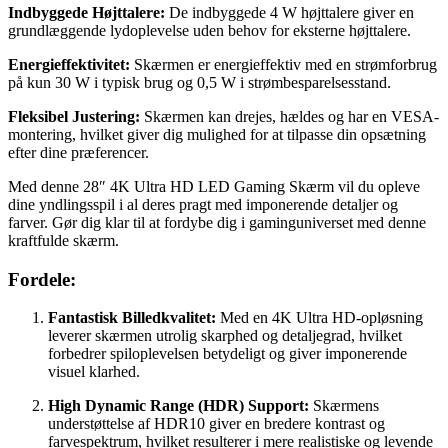
Indbyggede Højttalere:
De indbyggede 4 W højttalere giver en
grundlæggende lydoplevelse uden behov for eksterne højttalere.
Energieffektivitet:
Skærmen er energieffektiv med en strømforbrug
på kun 30 W i typisk brug og 0,5 W i strømbesparelsesstand.
Fleksibel Justering:
Skærmen kan drejes, hældes og har en VESA-
montering, hvilket giver dig mulighed for at tilpasse din opsætning
efter dine præferencer.
Med denne 28″ 4K Ultra HD LED Gaming Skærm vil du opleve
dine yndlingsspil i al deres pragt med imponerende detaljer og
farver. Gør dig klar til at fordybe dig i gaminguniverset med denne
kraftfulde skærm.
Fordele:
Fantastisk Billedkvalitet:
Med en 4K Ultra HD-opløsning
leverer skærmen utrolig skarphed og detaljegrad, hvilket
forbedrer spiloplevelsen betydeligt og giver imponerende
visuel klarhed.
High Dynamic Range (HDR) Support:
Skærmens
understøttelse af HDR10 giver en bredere kontrast og
farvespektrum, hvilket resulterer i mere realistiske og levende