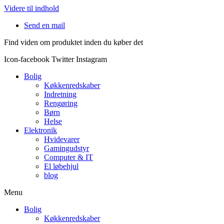
Videre til indhold
Send en mail
Find viden om produktet inden du køber det
Icon-facebook
Twitter
Instagram
Bolig
Køkkenredskaber
Indretning
Rengøring
Børn
Helse
Elektronik
Hvidevarer
Gamingudstyr
Computer & IT
El løbehjul
blog
Menu
Bolig
Køkkenredskaber