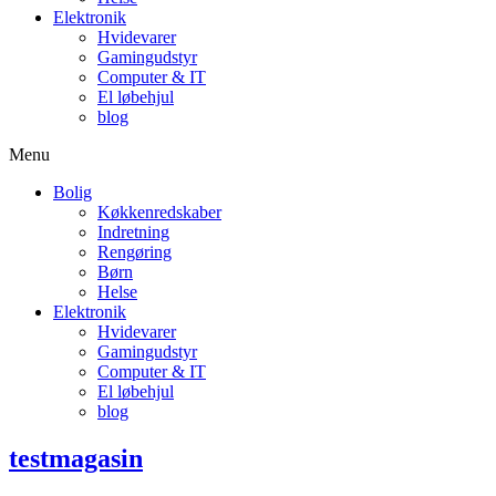
Elektronik
Hvidevarer
Gamingudstyr
Computer & IT
El løbehjul
blog
Menu
Bolig
Køkkenredskaber
Indretning
Rengøring
Børn
Helse
Elektronik
Hvidevarer
Gamingudstyr
Computer & IT
El løbehjul
blog
testmagasin