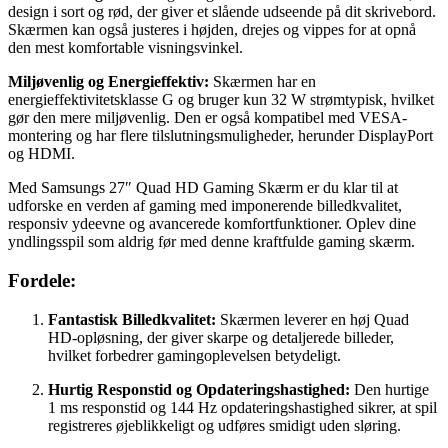
design i sort og rød, der giver et slående udseende på dit skrivebord.
Skærmen kan også justeres i højden, drejes og vippes for at opnå
den mest komfortable visningsvinkel.
Miljøvenlig og Energieffektiv:
Skærmen har en
energieffektivitetsklasse G og bruger kun 32 W strømtypisk, hvilket
gør den mere miljøvenlig. Den er også kompatibel med VESA-
montering og har flere tilslutningsmuligheder, herunder DisplayPort
og HDMI.
Med Samsungs 27″ Quad HD Gaming Skærm er du klar til at
udforske en verden af gaming med imponerende billedkvalitet,
responsiv ydeevne og avancerede komfortfunktioner. Oplev dine
yndlingsspil som aldrig før med denne kraftfulde gaming skærm.
Fordele:
Fantastisk Billedkvalitet:
Skærmen leverer en høj Quad
HD-opløsning, der giver skarpe og detaljerede billeder,
hvilket forbedrer gamingoplevelsen betydeligt.
Hurtig Responstid og Opdateringshastighed:
Den hurtige
1 ms responstid og 144 Hz opdateringshastighed sikrer, at spil
registreres øjeblikkeligt og udføres smidigt uden sløring.