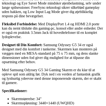
teknologi og Eye Saver Mode mindsker øjenbelastning, selv under
lange spilsessioner. FreeSync-teknologi sikrer silkeblød gameplay
uden hakken, og Low Input Lag Mode giver dig øjeblikkelig
respons på dine bevægelser.
Fleksibel Forbindelse:
Med DisplayPort 1.4 og HDMI 2.0 porte
kan du nemt tilslutte din gaming-pc, konsol eller andre enheder. Der
er også en praktisk 3.5mm Jack til hovedtelefoner til en komplet
lydoplevelse.
Designet til Din Komfort:
Samsung Odyssey G5 34 er også
designet med din komfort i tankerne. Skærmen kan monteres på
væggen med en MESA-standard på 75 x 75 mm, og dens slanke
dimensioner uden fod giver dig mulighed for at tilpasse din
opsætning efter behov.
Med Samsung Odyssey G5 34 Gaming Skærm er du klar til at
opleve spil som aldrig før. Dyk ned i en verden af fantastisk grafik
og lynhurtig ydeevne med denne imponerende skærm, der er skabt
til gamere.
Specifikationer:
Skærmstørrelse: 34″
Skærmopløsning: 3440×1440 (UWQHD)