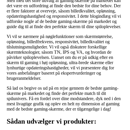
Men med det store udvalg af gaming-skærme på markedet kan
det være en udfordring at finde den bedste for dine behov. Der
er flere faktorer at overveje, såsom billedkvalitet, opløsning,
opdateringshastighed og responsivitet. I dette blogindlæg vil vi
udforske nogle af de bedste gaming-skærme på markedet og
guide dig til at finde den perfekte skærm til dine spiloplevelser.
Vi vil se nærmere på nøglefunktioner som skærmstørrelse,
opløsning, billedfrekvens, responsivitet, billedkvalitet og
tilslutningsmuligheder. Vi vil også diskutere forskellige
skærmteknologier, såsom TN, IPS og VA, og hvordan de
påvirker spiloplevelsen. Uanset om du er på udkig efter en
skærm til gaming i høj opløsning, ultra-brede skærme eller
lynhurtige opdateringshastigheder, vil vi præsentere dig for
vores anbefalinger baseret på ekspertvurderinger og
brugeranmeldelser.
Så lad os begive os ud på en rejse gennem de bedste gaming-
skærme på markedet og finde det perfekte match til dit
spilunivers. Få en fordel over dine modstandere, dyk ned i den
mest livagtige grafik og oplev en helt ny dimension af gaming
med de bedste gaming-skærme, der er tilgængelige i dag!
Sådan udvælger vi produkter: