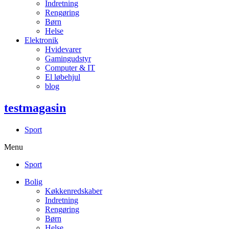
Indretning
Rengøring
Børn
Helse
Elektronik
Hvidevarer
Gamingudstyr
Computer & IT
El løbehjul
blog
testmagasin
Sport
Menu
Sport
Bolig
Køkkenredskaber
Indretning
Rengøring
Børn
Helse