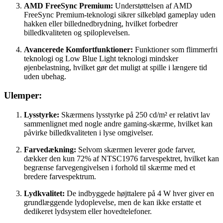
AMD FreeSync Premium:
Understøttelsen af AMD
FreeSync Premium-teknologi sikrer silkeblød gameplay uden
hakken eller billednedbrydning, hvilket forbedrer
billedkvaliteten og spiloplevelsen.
Avancerede Komfortfunktioner:
Funktioner som flimmerfri
teknologi og Low Blue Light teknologi mindsker
øjenbelastning, hvilket gør det muligt at spille i længere tid
uden ubehag.
Ulemper:
Lysstyrke:
Skærmens lysstyrke på 250 cd/m² er relativt lav
sammenlignet med nogle andre gaming-skærme, hvilket kan
påvirke billedkvaliteten i lyse omgivelser.
Farvedækning:
Selvom skærmen leverer gode farver,
dækker den kun 72% af NTSC1976 farvespektret, hvilket kan
begrænse farvegengivelsen i forhold til skærme med et
bredere farvespektrum.
Lydkvalitet:
De indbyggede højttalere på 4 W hver giver en
grundlæggende lydoplevelse, men de kan ikke erstatte et
dedikeret lydsystem eller hovedtelefoner.