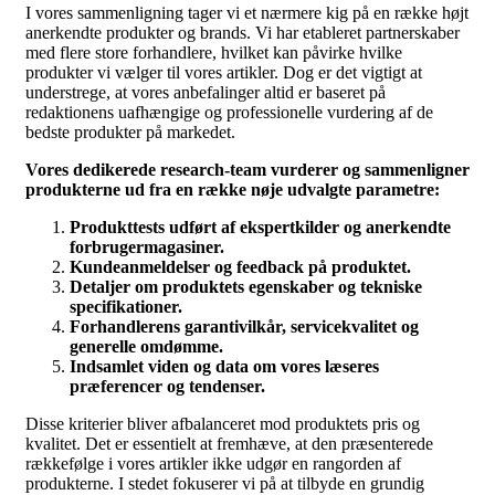
I vores sammenligning tager vi et nærmere kig på en række højt
anerkendte produkter og brands. Vi har etableret partnerskaber
med flere store forhandlere, hvilket kan påvirke hvilke
produkter vi vælger til vores artikler. Dog er det vigtigt at
understrege, at vores anbefalinger altid er baseret på
redaktionens uafhængige og professionelle vurdering af de
bedste produkter på markedet.
Vores dedikerede research-team vurderer og sammenligner
produkterne ud fra en række nøje udvalgte parametre:
Produkttests udført af ekspertkilder og anerkendte
forbrugermagasiner.
Kundeanmeldelser og feedback på produktet.
Detaljer om produktets egenskaber og tekniske
specifikationer.
Forhandlerens garantivilkår, servicekvalitet og
generelle omdømme.
Indsamlet viden og data om vores læseres
præferencer og tendenser.
Disse kriterier bliver afbalanceret mod produktets pris og
kvalitet. Det er essentielt at fremhæve, at den præsenterede
rækkefølge i vores artikler ikke udgør en rangorden af
produkterne. I stedet fokuserer vi på at tilbyde en grundig