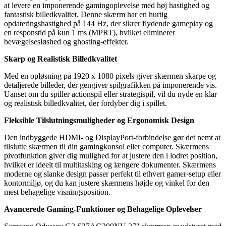
at levere en imponerende gamingoplevelse med høj hastighed og
fantastisk billedkvalitet. Denne skærm har en hurtig
opdateringshastighed på 144 Hz, der sikrer flydende gameplay og
en responstid på kun 1 ms (MPRT), hvilket eliminerer
bevægelsesløshed og ghosting-effekter.
Skarp og Realistisk Billedkvalitet
Med en opløsning på 1920 x 1080 pixels giver skærmen skarpe og
detaljerede billeder, der gengiver spilgrafikken på imponerende vis.
Uanset om du spiller actionspil eller strategispil, vil du nyde en klar
og realistisk billedkvalitet, der fordyber dig i spillet.
Fleksible Tilslutningsmuligheder og Ergonomisk Design
Den indbyggede HDMI- og DisplayPort-forbindelse gør det nemt at
tilslutte skærmen til din gamingkonsol eller computer. Skærmens
pivotfunktion giver dig mulighed for at justere den i lodret position,
hvilket er ideelt til multitasking og længere dokumenter. Skærmens
moderne og slanke design passer perfekt til ethvert gamer-setup eller
kontormiljø, og du kan justere skærmens højde og vinkel for den
mest behagelige visningsposition.
Avancerede Gaming-Funktioner og Behagelige Oplevelser