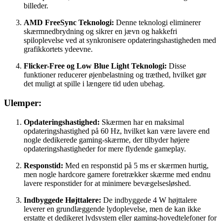
billeder.
AMD FreeSync Teknologi:
Denne teknologi eliminerer
skærmnedbrydning og sikrer en jævn og hakkefri
spiloplevelse ved at synkronisere opdateringshastigheden med
grafikkortets ydeevne.
Flicker-Free og Low Blue Light Teknologi:
Disse
funktioner reducerer øjenbelastning og træthed, hvilket gør
det muligt at spille i længere tid uden ubehag.
Ulemper:
Opdateringshastighed:
Skærmen har en maksimal
opdateringshastighed på 60 Hz, hvilket kan være lavere end
nogle dedikerede gaming-skærme, der tilbyder højere
opdateringshastigheder for mere flydende gameplay.
Responstid:
Med en responstid på 5 ms er skærmen hurtig,
men nogle hardcore gamere foretrækker skærme med endnu
lavere responstider for at minimere bevægelsesløshed.
Indbyggede Højttalere:
De indbyggede 4 W højttalere
leverer en grundlæggende lydoplevelse, men de kan ikke
erstatte et dedikeret lydsystem eller gaming-hovedtelefoner for