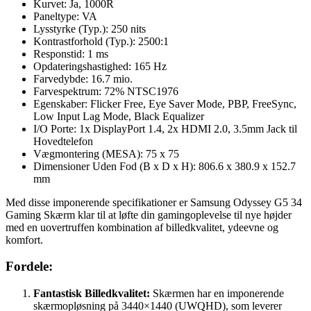
Kurvet: Ja, 1000R
Paneltype: VA
Lysstyrke (Typ.): 250 nits
Kontrastforhold (Typ.): 2500:1
Responstid: 1 ms
Opdateringshastighed: 165 Hz
Farvedybde: 16.7 mio.
Farvespektrum: 72% NTSC1976
Egenskaber: Flicker Free, Eye Saver Mode, PBP, FreeSync,
Low Input Lag Mode, Black Equalizer
I/O Porte: 1x DisplayPort 1.4, 2x HDMI 2.0, 3.5mm Jack til
Hovedtelefon
Vægmontering (MESA): 75 x 75
Dimensioner Uden Fod (B x D x H): 806.6 x 380.9 x 152.7
mm
Med disse imponerende specifikationer er Samsung Odyssey G5 34
Gaming Skærm klar til at løfte din gamingoplevelse til nye højder
med en uovertruffen kombination af billedkvalitet, ydeevne og
komfort.
Fordele:
Fantastisk Billedkvalitet:
Skærmen har en imponerende
skærmopløsning på 3440×1440 (UWQHD), som leverer