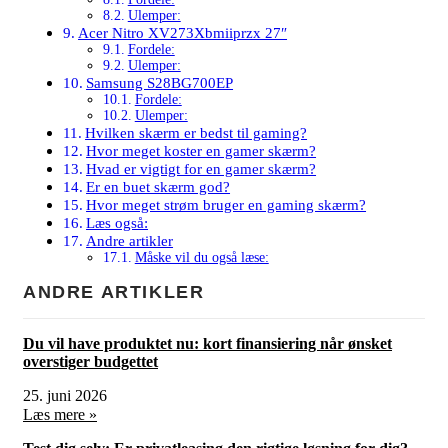
Ulemper:
Acer Nitro XV273Xbmiiprzx 27″
Fordele:
Ulemper:
Samsung S28BG700EP
Fordele:
Ulemper:
Hvilken skærm er bedst til gaming?
Hvor meget koster en gamer skærm?
Hvad er vigtigt for en gamer skærm?
Er en buet skærm god?
Hvor meget strøm bruger en gaming skærm?
Læs også:
Andre artikler
Måske vil du også læse:
ANDRE ARTIKLER
Du vil have produktet nu: kort finansiering når ønsket
overstiger budgettet
25. juni 2026
Læs mere »