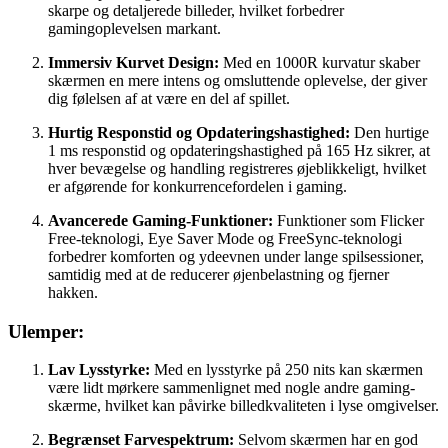
skarpe og detaljerede billeder, hvilket forbedrer
gamingoplevelsen markant.
Immersiv Kurvet Design:
Med en 1000R kurvatur skaber
skærmen en mere intens og omsluttende oplevelse, der giver
dig følelsen af at være en del af spillet.
Hurtig Responstid og Opdateringshastighed:
Den hurtige
1 ms responstid og opdateringshastighed på 165 Hz sikrer, at
hver bevægelse og handling registreres øjeblikkeligt, hvilket
er afgørende for konkurrencefordelen i gaming.
Avancerede Gaming-Funktioner:
Funktioner som Flicker
Free-teknologi, Eye Saver Mode og FreeSync-teknologi
forbedrer komforten og ydeevnen under lange spilsessioner,
samtidig med at de reducerer øjenbelastning og fjerner
hakken.
Ulemper:
Lav Lysstyrke:
Med en lysstyrke på 250 nits kan skærmen
være lidt mørkere sammenlignet med nogle andre gaming-
skærme, hvilket kan påvirke billedkvaliteten i lyse omgivelser.
Begrænset Farvespektrum:
Selvom skærmen har en god