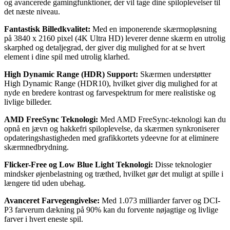
og avancerede gamingfunktioner, der vil tage dine spiloplevelser til
det næste niveau.
Fantastisk Billedkvalitet:
Med en imponerende skærmopløsning
på 3840 x 2160 pixel (4K Ultra HD) leverer denne skærm en utrolig
skarphed og detaljegrad, der giver dig mulighed for at se hvert
element i dine spil med utrolig klarhed.
High Dynamic Range (HDR) Support:
Skærmen understøtter
High Dynamic Range (HDR10), hvilket giver dig mulighed for at
nyde en bredere kontrast og farvespektrum for mere realistiske og
livlige billeder.
AMD FreeSync Teknologi:
Med AMD FreeSync-teknologi kan du
opnå en jævn og hakkefri spiloplevelse, da skærmen synkroniserer
opdateringshastigheden med grafikkortets ydeevne for at eliminere
skærmnedbrydning.
Flicker-Free og Low Blue Light Teknologi:
Disse teknologier
mindsker øjenbelastning og træthed, hvilket gør det muligt at spille i
længere tid uden ubehag.
Avanceret Farvegengivelse:
Med 1.073 milliarder farver og DCI-
P3 farverum dækning på 90% kan du forvente nøjagtige og livlige
farver i hvert eneste spil.