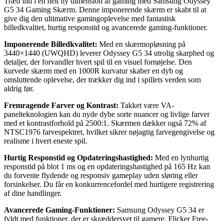
Træd ind i en helt ny dimension af gaming med Samsung Odyssey
G5 34 Gaming Skærm. Denne imponerende skærm er skabt til at
give dig den ultimative gamingoplevelse med fantastisk
billedkvalitet, hurtig responstid og avancerede gaming-funktioner.
Imponerende Billedkvalitet:
Med en skærmopløsning på
3440×1440 (UWQHD) leverer Odyssey G5 34 utrolig skarphed og
detaljer, der forvandler hvert spil til en visuel fornøjelse. Den
kurvede skærm med en 1000R kurvatur skaber en dyb og
omsluttende oplevelse, der trækker dig ind i spillets verden som
aldrig før.
Fremragende Farver og Kontrast:
Takket være VA-
panelteknologien kan du nyde dybe sorte nuancer og livlige farver
med et kontrastforhold på 2500:1. Skærmen dækker også 72% af
NTSC1976 farvespektret, hvilket sikrer nøjagtig farvegengivelse og
realisme i hvert eneste spil.
Hurtig Responstid og Opdateringshastighed:
Med en lynhurtig
responstid på blot 1 ms og en opdateringshastighed på 165 Hz kan
du forvente flydende og responsiv gameplay uden sløring eller
forsinkelser. Du får en konkurrencefordel med hurtigere registrering
af dine handlinger.
Avancerede Gaming-Funktioner:
Samsung Odyssey G5 34 er
fyldt med funktioner, der er skræddersyet til gamere. Flicker Free-