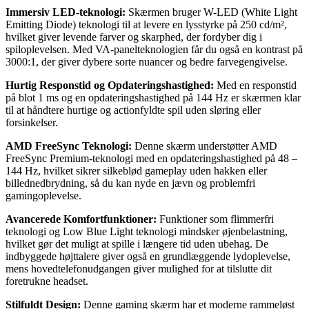
Immersiv LED-teknologi:
Skærmen bruger W-LED (White Light
Emitting Diode) teknologi til at levere en lysstyrke på 250 cd/m²,
hvilket giver levende farver og skarphed, der fordyber dig i
spiloplevelsen. Med VA-panelteknologien får du også en kontrast på
3000:1, der giver dybere sorte nuancer og bedre farvegengivelse.
Hurtig Responstid og Opdateringshastighed:
Med en responstid
på blot 1 ms og en opdateringshastighed på 144 Hz er skærmen klar
til at håndtere hurtige og actionfyldte spil uden sløring eller
forsinkelser.
AMD FreeSync Teknologi:
Denne skærm understøtter AMD
FreeSync Premium-teknologi med en opdateringshastighed på 48 –
144 Hz, hvilket sikrer silkeblød gameplay uden hakken eller
billednedbrydning, så du kan nyde en jævn og problemfri
gamingoplevelse.
Avancerede Komfortfunktioner:
Funktioner som flimmerfri
teknologi og Low Blue Light teknologi mindsker øjenbelastning,
hvilket gør det muligt at spille i længere tid uden ubehag. De
indbyggede højttalere giver også en grundlæggende lydoplevelse,
mens hovedtelefonudgangen giver mulighed for at tilslutte dit
foretrukne headset.
Stilfuldt Design:
Denne gaming skærm har et moderne rammeløst