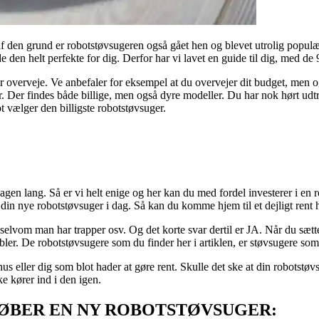
 af den grund er robotstøvsugeren også gået hen og blevet utrolig populæ
 den helt perfekte for dig. Derfor har vi lavet en guide til dig, med de
r overveje. Ve anbefaler for eksempel at du overvejer dit budget, men 
. Der findes både billige, men også dyre modeller. Du har nok hørt udtry
ot vælger den billigste robotstøvsuger.
e dagen lang. Så er vi helt enige og her kan du med fordel investerer i e
 din nye robotstøvsuger i dag. Så kan du komme hjem til et dejligt rent 
elvom man har trapper osv. Og det korte svar dertil er JA. Når du sætte
øbler. De robotstøvsugere som du finder her i artiklen, er støvsugere som
 hus eller dig som blot hader at gøre rent. Skulle det ske at din robots
e kører ind i den igen.
KØBER EN NY ROBOTSTØVSUGER: