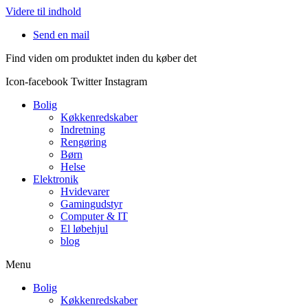
Videre til indhold
Send en mail
Find viden om produktet inden du køber det
Icon-facebook
Twitter
Instagram
Bolig
Køkkenredskaber
Indretning
Rengøring
Børn
Helse
Elektronik
Hvidevarer
Gamingudstyr
Computer & IT
El løbehjul
blog
Menu
Bolig
Køkkenredskaber