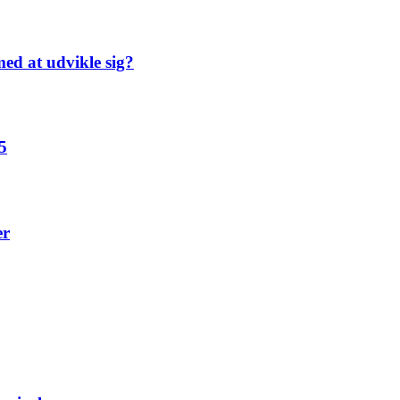
ed at udvikle sig?
5
er