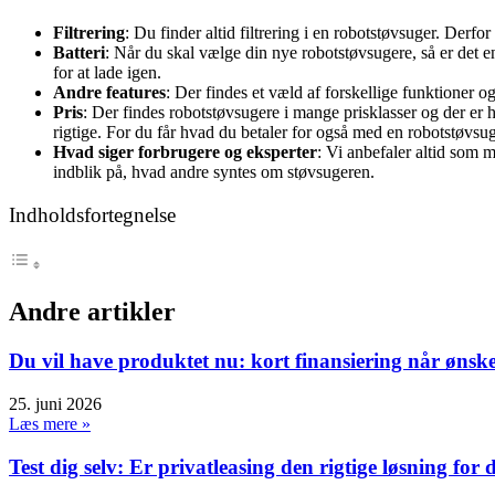
Filtrering
: Du finder altid filtrering i en robotstøvsuger. Derfo
Batteri
: Når du skal vælge din nye robotstøvsugere, så er det en
for at lade igen.
Andre features
: Der findes et væld af forskellige funktioner 
Pris
: Der findes robotstøvsugere i mange prisklasser og der er he
rigtige. For du får hvad du betaler for også med en robotstøvsug
Hvad siger forbrugere og eksperter
: Vi anbefaler altid som
indblik på, hvad andre syntes om støvsugeren.
Indholdsfortegnelse
Andre artikler
Du vil have produktet nu: kort finansiering når ønske
25. juni 2026
Læs mere »
Test dig selv: Er privatleasing den rigtige løsning for 