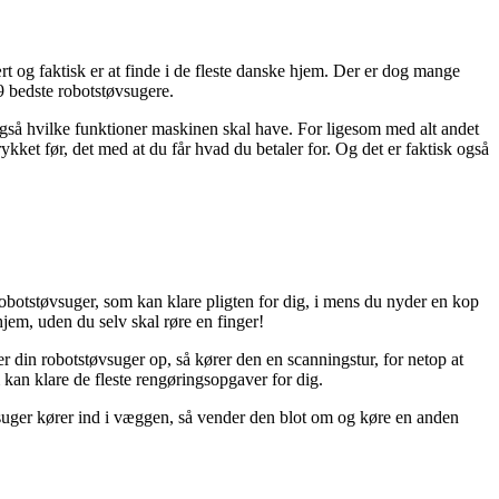
rt og faktisk er at finde i de fleste danske hjem. Der er dog mange
 9 bedste robotstøvsugere.
også hvilke funktioner maskinen skal have. For ligesom med alt andet
kket før, det med at du får hvad du betaler for. Og det er faktisk også
n robotstøvsuger, som kan klare pligten for dig, i mens du nyder en kop
hjem, uden du selv skal røre en finger!
r din robotstøvsuger op, så kører den en scanningstur, for netop at
 kan klare de fleste rengøringsopgaver for dig.
tøvsuger kører ind i væggen, så vender den blot om og køre en anden