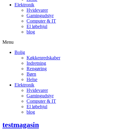
Elektronik
Hvidevarer
Gamingudstyr
Computer & IT
El løbehjul
blog
Menu
Bolig
Køkkenredskaber
Indretning
Rengøring
Børn
Helse
Elektronik
Hvidevarer
Gamingudstyr
Computer & IT
El løbehjul
blog
testmagasin