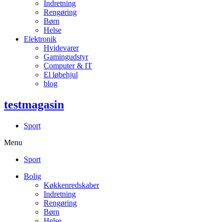
Indretning
Rengøring
Børn
Helse
Elektronik
Hvidevarer
Gamingudstyr
Computer & IT
El løbehjul
blog
testmagasin
Sport
Menu
Sport
Bolig
Køkkenredskaber
Indretning
Rengøring
Børn
Helse