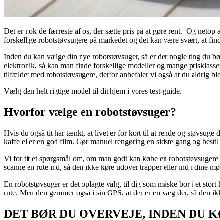
Det er nok de færreste af os, der sætte pris på at gøre rent. Og netop
forskellige robotstøvsugere på markedet og det kan være svært, at finde
Inden du kan vælge din nye robotstøvsuger, så er der nogle ting du bø
elektronik, så kan man finde forskellige modeller og mange prisklasser
tilfældet med robotstøvsugere, derfor anbefaler vi også at du aldrig bl
Vælg den helt rigtige model til dit hjem i vores test-guide.
Hvorfor vælge en robotstøvsuger?
Hvis du også tit har tænkt, at livet er for kort til at rende og støvsug
kaffe eller en god film. Gør manuel rengøring en sidste gang og bestil
Vi for tit et spørgsmål om, om man godt kan købe en robotstøvsugere s
scanne en rute ind, så den ikke køre udover trapper eller ind i dine m
En robotstøvsuger er det oplagte valg, til dig som måske bor i et stort
rute. Men den gemmer også i sin GPS, at der er en væg der, så den ikk
DET BØR DU OVERVEJE, INDEN DU 