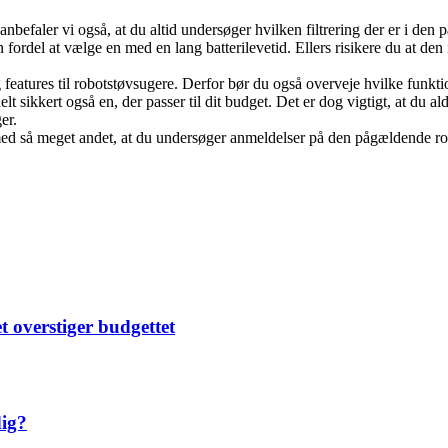
r anbefaler vi også, at du altid undersøger hvilken filtrering der er i d
 fordel at vælge en med en lang batterilevetid. Ellers risikere du at den
og features til robotstøvsugere. Derfor bør du også overveje hvilke funk
lt sikkert også en, der passer til dit budget. Det er dog vigtigt, at du a
er.
 med så meget andet, at du undersøger anmeldelser på den pågældende r
t overstiger budgettet
dig?