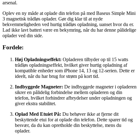
arsenal.
Oplev en ny måde at oplade din telefon på med Baseus Simple Mini
3 magnetisk trådløs oplader. Gør dig klar til at nyde
bekvemmeligheden ved hurtig trådløs opladning, uanset hvor du er.
Lad ikke lavt batteri være en bekymring, når du har denne pålidelige
oplader ved din side.
Fordele:
Høj Opladningseffekt:
Opladeren tilbyder op til 15 watts
trådløs opladningseffekt, hvilket giver hurtig opladning af
kompatible enheder som iPhone 14, 13 og 12-serien. Dette er
ideelt, når du har brug for strøm på kort tid.
Indbyggede Magneter:
De indbyggede magneter i opladeren
sikrer en pålidelig forbindelse mellem opladeren og din
telefon, hvilket forhindrer afbrydelser under opladningen og
giver ekstra stabilitet.
Oplad Med Etuiet På:
Du behøver ikke at fjerne dit
beskyttende etui for at oplade din telefon. Dette sparer tid og
besvær, da du kan opretholde din beskyttelse, mens du
oplader.