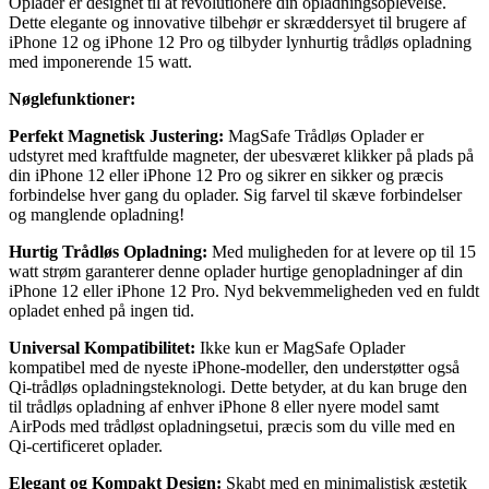
Oplader er designet til at revolutionere din opladningsoplevelse.
Dette elegante og innovative tilbehør er skræddersyet til brugere af
iPhone 12 og iPhone 12 Pro og tilbyder lynhurtig trådløs opladning
med imponerende 15 watt.
Nøglefunktioner:
Perfekt Magnetisk Justering:
MagSafe Trådløs Oplader er
udstyret med kraftfulde magneter, der ubesværet klikker på plads på
din iPhone 12 eller iPhone 12 Pro og sikrer en sikker og præcis
forbindelse hver gang du oplader. Sig farvel til skæve forbindelser
og manglende opladning!
Hurtig Trådløs Opladning:
Med muligheden for at levere op til 15
watt strøm garanterer denne oplader hurtige genopladninger af din
iPhone 12 eller iPhone 12 Pro. Nyd bekvemmeligheden ved en fuldt
opladet enhed på ingen tid.
Universal Kompatibilitet:
Ikke kun er MagSafe Oplader
kompatibel med de nyeste iPhone-modeller, den understøtter også
Qi-trådløs opladningsteknologi. Dette betyder, at du kan bruge den
til trådløs opladning af enhver iPhone 8 eller nyere model samt
AirPods med trådløst opladningsetui, præcis som du ville med en
Qi-certificeret oplader.
Elegant og Kompakt Design:
Skabt med en minimalistisk æstetik