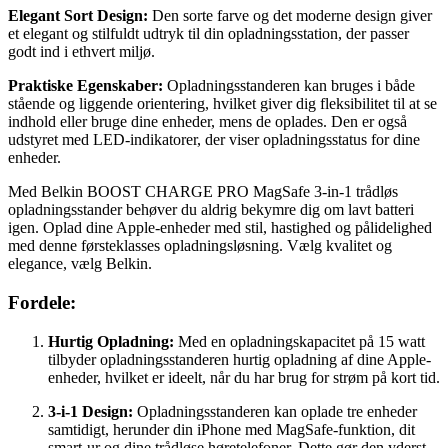
Elegant Sort Design:
Den sorte farve og det moderne design giver
et elegant og stilfuldt udtryk til din opladningsstation, der passer
godt ind i ethvert miljø.
Praktiske Egenskaber:
Opladningsstanderen kan bruges i både
stående og liggende orientering, hvilket giver dig fleksibilitet til at se
indhold eller bruge dine enheder, mens de oplades. Den er også
udstyret med LED-indikatorer, der viser opladningsstatus for dine
enheder.
Med Belkin BOOST CHARGE PRO MagSafe 3-in-1 trådløs
opladningsstander behøver du aldrig bekymre dig om lavt batteri
igen. Oplad dine Apple-enheder med stil, hastighed og pålidelighed
med denne førsteklasses opladningsløsning. Vælg kvalitet og
elegance, vælg Belkin.
Fordele:
Hurtig Opladning:
Med en opladningskapacitet på 15 watt
tilbyder opladningsstanderen hurtig opladning af dine Apple-
enheder, hvilket er ideelt, når du har brug for strøm på kort tid.
3-i-1 Design:
Opladningsstanderen kan oplade tre enheder
samtidigt, herunder din iPhone med MagSafe-funktion, dit
smart-ur og dine trådløse høretelefoner. Dette gør den yderst