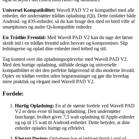
Universel Kompatibilitet:
Wavell PAD V2 er kompatibel med alle
enheder, der understøtter trådløs opladning (Qi). Dette omfatter både
Android- og iOS-enheder, så du kan bruge den med en bred vifte af
smartphones og andre Qi-kompatible enheder.
En Trådløs Fremtid:
Med Wavell PAD V2 kan du tage det første
skridt ind i en trådløs fremtid uden besvær og kompromiser. Slip
ledningerne og oplad dine enheder med lethed og stil.
Tag kontrol over din opladningsoplevelse med Wavell PAD V2.
Med dets hurtige opladning, stilfulde design og universelle
kompatibilitet er det den perfekte følgesvend til din moderne livsstil.
Oplev en trådløs verden uden begrænsninger og gør din hverdag
mere praktisk og elegant med Wavell PAD V2.
Fordele:
Hurtig Opladning:
En af de største fordele ved Wavell PAD
V2 er dens evne til hurtig opladning. Den understøtter
fastcharge, hvilket giver 7,5 watt opladning til Apple-enheder
og op til 15 watt til Android-enheder. Dette betyder, at dine
enheder oplades hurtigt og effektivt.
Elegant Design:
Opladeren har et lækkert finish i stof på