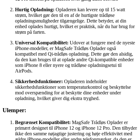
Hurtig Opladning:
Opladeren kan levere op til 15 watt
strøm, hvilket gør den til en af de hurtigste trådløse
opladningsmuligheder tilgængelige. Dette betyder, at din
enhed oplades hurtigt, hvilket er praktisk, når du har brug for
strøm på farten.
Universal Kompatibilitet:
Udover at fungere med de nyeste
iPhone-modeller, er MagSafe Trådløs Oplader også
kompatibel med Qi-trådløs opladning. Dette gør den alsidig,
da den kan bruges til at oplade andre Qi-kompatible enheder
som iPhone 8 eller nyere og trådløse opladningsetui til
AirPods.
Sikkerhedsfunktioner:
Opladeren indeholder
sikkerhedsfunktioner som temperaturkontrol og beskyttelse
mod overspænding for at beskytte dine enheder under
opladning, hvilket giver dig ekstra tryghed.
Ulemper:
Begrænset Kompatibilitet:
MagSafe Trådløs Oplader er
primært designet til iPhone 12 og iPhone 12 Pro. Den tilbyder
ikke den samme nøjagtige justering og høje effektivitet med
ældre iPhone-modeller eller andre telefonmærker, da den er