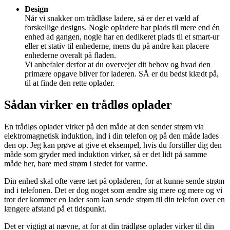
Design
Når vi snakker om trådløse ladere, så er der et væld af
forskellige designs. Nogle opladere har plads til mere end én
enhed ad gangen, nogle har en dedikeret plads til et smart-ur
eller et stativ til enhederne, mens du på andre kan placere
enhederne overalt på fladen.
Vi anbefaler derfor at du overvejer dit behov og hvad den
primære opgave bliver for laderen. SÅ er du bedst klædt på,
til at finde den rette oplader.
Sådan virker en trådløs oplader
En trådløs oplader virker på den måde at den sender strøm via
elektromagnetisk induktion, ind i din telefon og på den måde lades
den op. Jeg kan prøve at give et eksempel, hvis du forstiller dig den
måde som gryder med induktion virker, så er det lidt på samme
måde her, bare med strøm i stedet for varme.
Din enhed skal ofte være tæt på opladeren, for at kunne sende strøm
ind i telefonen. Det er dog noget som ændre sig mere og mere og vi
tror der kommer en lader som kan sende strøm til din telefon over en
længere afstand på et tidspunkt.
Det er vigtigt at nævne, at for at din trådløse oplader virker til din