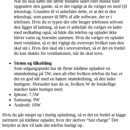
Når du skal købe din første trådløse lader eller måske bare
opgradere den gamle, så er det vigtigt at du vælger en med QI
teknologi. Grunden til vi anbefaler dette, er at det er den
teknologi, som passer til 98% af alle software, der er i
telefoner. Hvis du er typen der ofte bruger telefonen selvom
den ligger til ladning, så kan vi anbefale du vælger en lader
med nedkøling også, så både din telefon og oplader ikke
bliver varm og brænder sammen. Hvis du vælger en oplader
med ventilator, så er det vigtigt du overvejer hvilket rum den
skal stå i. Hvis den skal stå i soveværelset, så er det en fordel
du kan slukke for ventilationen, når du skal sove.
Strøm og tilkobling
Som udgangspunkt har de fleste trådløse opladere en
strømledning på 5W, men alt efter hvilken telefon du har, er
det en god idé med en højere strømledning, så den lader
hurtigere. Herunder kan du se, hvilken W de forskellige
mærker lader hurtigst med:
Iphone: 7,5W
Samsung: 9W
Android: 10W
Hvis du går meget op i hurtig opladning, så er det en fordel at kigge
nærmere på trådløse oplader, hvor der skrives “fast charge” Det
betyder at den vil lade din telefon hurtigt op.