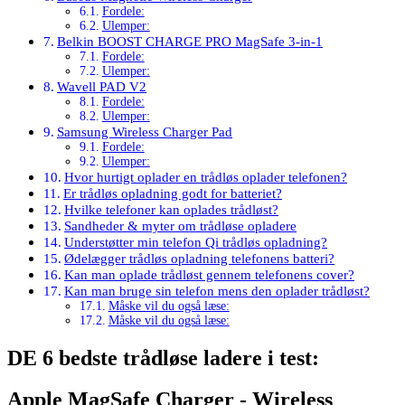
Fordele:
Ulemper:
Belkin BOOST CHARGE PRO MagSafe 3-in-1
Fordele:
Ulemper:
Wavell PAD V2
Fordele:
Ulemper:
Samsung Wireless Charger Pad
Fordele:
Ulemper:
Hvor hurtigt oplader en trådløs oplader telefonen?
Er trådløs opladning godt for batteriet?
Hvilke telefoner kan oplades trådløst?
Sandheder & myter om trådløse opladere
Understøtter min telefon Qi trådløs opladning?
Ødelægger trådløs opladning telefonens batteri?
Kan man oplade trådløst gennem telefonens cover?
Kan man bruge sin telefon mens den oplader trådløst?
Måske vil du også læse:
Måske vil du også læse:
DE 6 bedste trådløse ladere i test:
Apple MagSafe Charger - Wireless