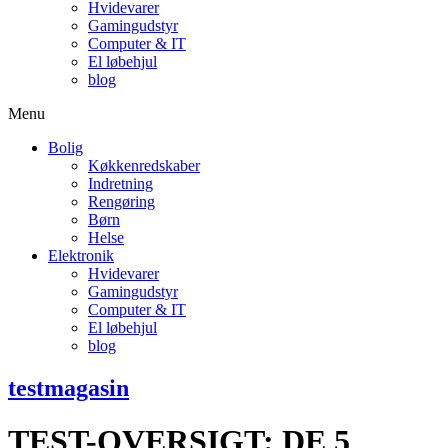
Hvidevarer
Gamingudstyr
Computer & IT
El løbehjul
blog
Menu
Bolig
Køkkenredskaber
Indretning
Rengøring
Børn
Helse
Elektronik
Hvidevarer
Gamingudstyr
Computer & IT
El løbehjul
blog
testmagasin
TEST-OVERSIGT: DE 5