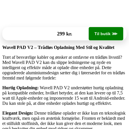
299 kr.
Til butik ⋙
Wavell PAD V2 – Trådløs Opladning Med Stil og Kvalitet
Træt af besværlige kabler og ønsker at omfavne en trådløs livsstil?
Med Wavell PAD V2 kan du slippe ledningerne og nyde en
intelligent og effektiv måde at oplade dine enheder på. Dette
opgraderede aluminiumsdesign sætter dig i førersædet for en trådløs
fremtid med følgende fordele:
Hurtig Opladning:
Wavell PAD V2 understøtter hurtig opladning
på kompatible enheder, hvilket betyder, at den kan levere op til 7,5
watt til Apple-enheder og imponerende 15 watt til Android-enheder.
Du kan stole på, at dine enheder oplades hurtigt og effektivt.
Elegant Design:
Denne trådløse oplader er ikke kun en teknologisk
kraftværk, men også en æstetisk fornøjelse. Fronten er beklædt med
et stilfuldt stoffinish, der ikke kun giver den et moderne look, men
også beskytter din enhed mod ridser og skrammer.