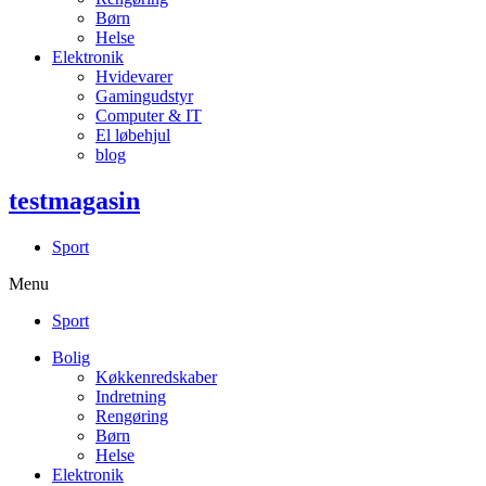
Børn
Helse
Elektronik
Hvidevarer
Gamingudstyr
Computer & IT
El løbehjul
blog
testmagasin
Sport
Menu
Sport
Bolig
Køkkenredskaber
Indretning
Rengøring
Børn
Helse
Elektronik