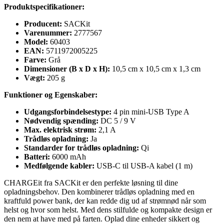
Produktspecifikationer:
Producent:
SACKit
Varenummer:
2777567
Model:
60403
EAN:
5711972005225
Farve:
Grå
Dimensioner (B x D x H):
10,5 cm x 10,5 cm x 1,3 cm
Vægt:
205 g
Funktioner og Egenskaber:
Udgangsforbindelsestype:
4 pin mini-USB Type A
Nødvendig spænding:
DC 5 / 9 V
Max. elektrisk strøm:
2,1 A
Trådløs opladning:
Ja
Standarder for trådløs opladning:
Qi
Batteri:
6000 mAh
Medfølgende kabler:
USB-C til USB-A kabel (1 m)
CHARGEit fra SACKit er den perfekte løsning til dine
opladningsbehov. Den kombinerer trådløs opladning med en
kraftfuld power bank, der kan redde dig ud af strømnød når som
helst og hvor som helst. Med dens stilfulde og kompakte design er
den nem at have med på farten. Oplad dine enheder sikkert og