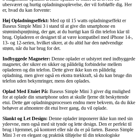
ubesværet og hurtig opladningsoplevelse, der vil forbløffe dig. Her
er, hvad du kan forvente:
Høj Opladningseffekt:
Med op til 15 watts opladningseffekt er
Baseus Simple Mini 3 i stand til at give din smartphone en
strømindsprøjtning, der gør, at du hurtigt kan få din telefon klar til
brug. Opladeren er designet til at være kompatibel med iPhone 14-,
13- og 12-serien, hvilket sikrer, at du altid har den nødvendige
strøm, når du har brug for det.
Indbyggede Magneter:
Denne oplader er udstyret med indbyggede
magneter, der sikrer en sikker og pålidelig forbindelse mellem
opladeren og din telefon. Dette giver ikke kun en pålidelig
opladning, men giver også en ekstra trækkraft, så du kan bruge din
telefon uden bekymringer, mens den oplades.
Oplad Med Etuiet På:
Baseus Simple Mini 3 giver dig mulighed
for at oplade din smartphone uden at skulle fjerne dit beskyttende
etui. Dette gør opladningsprocessen endnu mere bekvem, da du ikke
behøver at afmontere dit etui hver gang, du vil oplade.
Slankt og Let Design:
Denne oplader imponerer ikke kun med sin
ydeevne, men også med sit tynde og lette design. Den er perfekt til
brug i hjemmet, på kontoret eller når du er på farten. Baseus Simple
Mini 3 er en elegant og praktisk tilføjelse til din teknologiske