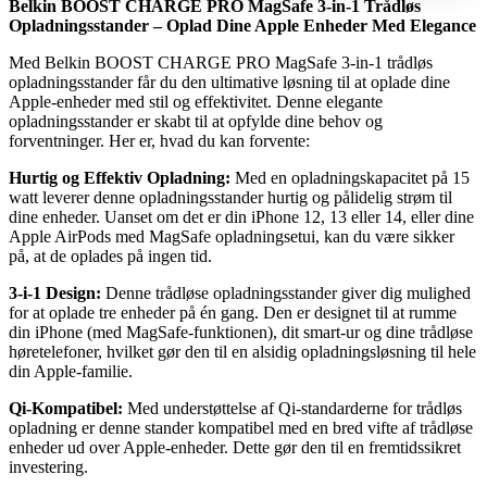
Belkin BOOST CHARGE PRO MagSafe 3-in-1 Trådløs
Opladningsstander – Oplad Dine Apple Enheder Med Elegance
Med Belkin BOOST CHARGE PRO MagSafe 3-in-1 trådløs
opladningsstander får du den ultimative løsning til at oplade dine
Apple-enheder med stil og effektivitet. Denne elegante
opladningsstander er skabt til at opfylde dine behov og
forventninger. Her er, hvad du kan forvente:
Hurtig og Effektiv Opladning:
Med en opladningskapacitet på 15
watt leverer denne opladningsstander hurtig og pålidelig strøm til
dine enheder. Uanset om det er din iPhone 12, 13 eller 14, eller dine
Apple AirPods med MagSafe opladningsetui, kan du være sikker
på, at de oplades på ingen tid.
3-i-1 Design:
Denne trådløse opladningsstander giver dig mulighed
for at oplade tre enheder på én gang. Den er designet til at rumme
din iPhone (med MagSafe-funktionen), dit smart-ur og dine trådløse
høretelefoner, hvilket gør den til en alsidig opladningsløsning til hele
din Apple-familie.
Qi-Kompatibel:
Med understøttelse af Qi-standarderne for trådløs
opladning er denne stander kompatibel med en bred vifte af trådløse
enheder ud over Apple-enheder. Dette gør den til en fremtidssikret
investering.