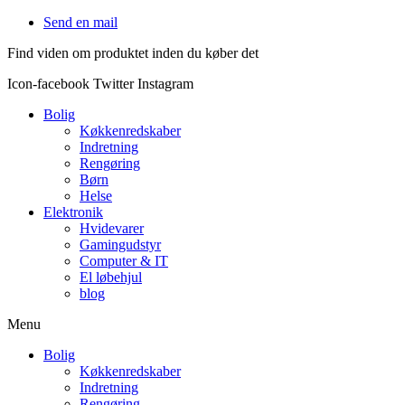
Videre
Send en mail
til
Find viden om produktet inden du køber det
indhold
Icon-facebook
Twitter
Instagram
Bolig
Køkkenredskaber
Indretning
Rengøring
Børn
Helse
Elektronik
Hvidevarer
Gamingudstyr
Computer & IT
El løbehjul
blog
Menu
Bolig
Køkkenredskaber
Indretning
Rengøring