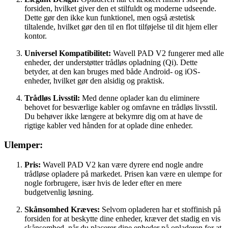
forsiden, hvilket giver den et stilfuldt og moderne udseende.
Dette gør den ikke kun funktionel, men også æstetisk
tiltalende, hvilket gør den til en flot tilføjelse til dit hjem eller
kontor.
Universel Kompatibilitet:
Wavell PAD V2 fungerer med alle
enheder, der understøtter trådløs opladning (Qi). Dette
betyder, at den kan bruges med både Android- og iOS-
enheder, hvilket gør den alsidig og praktisk.
Trådløs Livsstil:
Med denne oplader kan du eliminere
behovet for besværlige kabler og omfavne en trådløs livsstil.
Du behøver ikke længere at bekymre dig om at have de
rigtige kabler ved hånden for at oplade dine enheder.
Ulemper:
Pris:
Wavell PAD V2 kan være dyrere end nogle andre
trådløse opladere på markedet. Prisen kan være en ulempe for
nogle forbrugere, især hvis de leder efter en mere
budgetvenlig løsning.
Skånsomhed Kræves:
Selvom opladeren har et stoffinish på
forsiden for at beskytte dine enheder, kræver det stadig en vis
skånsomhed, når du placerer dine enheder på opladeren for at