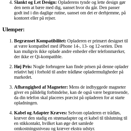
Slankt og Let Design:
Opladerens tynde og lette design gør
den nem at bære med dig, uanset hvor du går. Den passer
godt ind i din daglige rutine, uanset om det er derhjemme, på
kontoret eller på rejser.
Ulemper:
Begrænset Kompatibilitet:
Opladeren er primært designet til
at være kompatibel med iPhone 14-, 13- og 12-serien. Den
kan muligvis ikke oplade andre enheder eller telefonmærker,
der ikke er Qi-kompatible.
Høj Pris:
Nogle forbrugere kan finde prisen på denne oplader
relativt høj i forhold til andre trådløse opladermuligheder på
markedet.
Afhængighed af Magneter:
Mens de indbyggede magneter
giver en pålidelig forbindelse, kan de også være begrænsende,
da din telefon skal placeres præcist på opladeren for at starte
opladningen.
Kabel og Adapter Kræves:
Selvom opladeren er trådløs,
kræver den stadig en strømadapter og et kabel til tilslutning til
en stikkontakt, hvilket kan øge det samlede
omkostningsniveau og kræver ekstra udstyr.