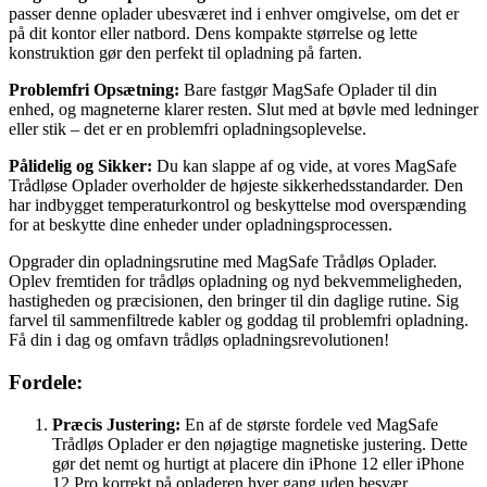
passer denne oplader ubesværet ind i enhver omgivelse, om det er
på dit kontor eller natbord. Dens kompakte størrelse og lette
konstruktion gør den perfekt til opladning på farten.
Problemfri Opsætning:
Bare fastgør MagSafe Oplader til din
enhed, og magneterne klarer resten. Slut med at bøvle med ledninger
eller stik – det er en problemfri opladningsoplevelse.
Pålidelig og Sikker:
Du kan slappe af og vide, at vores MagSafe
Trådløse Oplader overholder de højeste sikkerhedsstandarder. Den
har indbygget temperaturkontrol og beskyttelse mod overspænding
for at beskytte dine enheder under opladningsprocessen.
Opgrader din opladningsrutine med MagSafe Trådløs Oplader.
Oplev fremtiden for trådløs opladning og nyd bekvemmeligheden,
hastigheden og præcisionen, den bringer til din daglige rutine. Sig
farvel til sammenfiltrede kabler og goddag til problemfri opladning.
Få din i dag og omfavn trådløs opladningsrevolutionen!
Fordele:
Præcis Justering:
En af de største fordele ved MagSafe
Trådløs Oplader er den nøjagtige magnetiske justering. Dette
gør det nemt og hurtigt at placere din iPhone 12 eller iPhone
12 Pro korrekt på opladeren hver gang uden besvær.