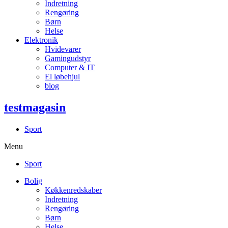
Indretning
Rengøring
Børn
Helse
Elektronik
Hvidevarer
Gamingudstyr
Computer & IT
El løbehjul
blog
testmagasin
Sport
Menu
Sport
Bolig
Køkkenredskaber
Indretning
Rengøring
Børn
Helse