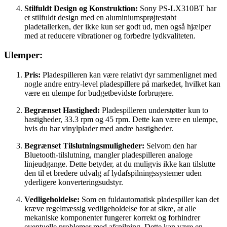
Stilfuldt Design og Konstruktion:
Sony PS-LX310BT har
et stilfuldt design med en aluminiumsprøjtestøbt
pladetallerken, der ikke kun ser godt ud, men også hjælper
med at reducere vibrationer og forbedre lydkvaliteten.
Ulemper:
Pris:
Pladespilleren kan være relativt dyr sammenlignet med
nogle andre entry-level pladespillere på markedet, hvilket kan
være en ulempe for budgetbevidste forbrugere.
Begrænset Hastighed:
Pladespilleren understøtter kun to
hastigheder, 33.3 rpm og 45 rpm. Dette kan være en ulempe,
hvis du har vinylplader med andre hastigheder.
Begrænset Tilslutningsmuligheder:
Selvom den har
Bluetooth-tilslutning, mangler pladespilleren analoge
linjeudgange. Dette betyder, at du muligvis ikke kan tilslutte
den til et bredere udvalg af lydafspilningssystemer uden
yderligere konverteringsudstyr.
Vedligeholdelse:
Som en fuldautomatisk pladespiller kan det
kræve regelmæssig vedligeholdelse for at sikre, at alle
mekaniske komponenter fungerer korrekt og forhindrer
eventuelle problemer med afspilning. Dette kan være en