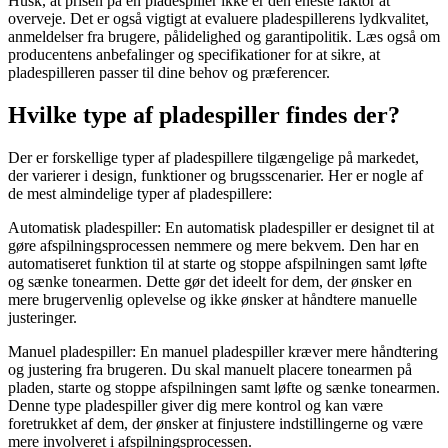
Husk, at prisen på en pladespiller ikke er den eneste faktor at
overveje. Det er også vigtigt at evaluere pladespillerens lydkvalitet,
anmeldelser fra brugere, pålidelighed og garantipolitik. Læs også om
producentens anbefalinger og specifikationer for at sikre, at
pladespilleren passer til dine behov og præferencer.
Hvilke type af pladespiller findes der?
Der er forskellige typer af pladespillere tilgængelige på markedet,
der varierer i design, funktioner og brugsscenarier. Her er nogle af
de mest almindelige typer af pladespillere:
Automatisk pladespiller: En automatisk pladespiller er designet til at
gøre afspilningsprocessen nemmere og mere bekvem. Den har en
automatiseret funktion til at starte og stoppe afspilningen samt løfte
og sænke tonearmen. Dette gør det ideelt for dem, der ønsker en
mere brugervenlig oplevelse og ikke ønsker at håndtere manuelle
justeringer.
Manuel pladespiller: En manuel pladespiller kræver mere håndtering
og justering fra brugeren. Du skal manuelt placere tonearmen på
pladen, starte og stoppe afspilningen samt løfte og sænke tonearmen.
Denne type pladespiller giver dig mere kontrol og kan være
foretrukket af dem, der ønsker at finjustere indstillingerne og være
mere involveret i afspilningsprocessen.