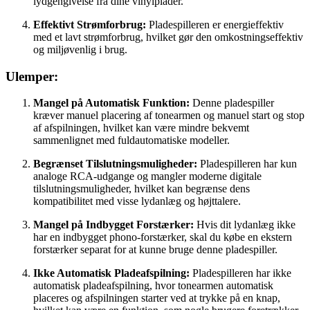
lydgengivelse fra dine vinylplader.
Effektivt Strømforbrug:
Pladespilleren er energieffektiv
med et lavt strømforbrug, hvilket gør den omkostningseffektiv
og miljøvenlig i brug.
Ulemper:
Mangel på Automatisk Funktion:
Denne pladespiller
kræver manuel placering af tonearmen og manuel start og stop
af afspilningen, hvilket kan være mindre bekvemt
sammenlignet med fuldautomatiske modeller.
Begrænset Tilslutningsmuligheder:
Pladespilleren har kun
analoge RCA-udgange og mangler moderne digitale
tilslutningsmuligheder, hvilket kan begrænse dens
kompatibilitet med visse lydanlæg og højttalere.
Mangel på Indbygget Forstærker:
Hvis dit lydanlæg ikke
har en indbygget phono-forstærker, skal du købe en ekstern
forstærker separat for at kunne bruge denne pladespiller.
Ikke Automatisk Pladeafspilning:
Pladespilleren har ikke
automatisk pladeafspilning, hvor tonearmen automatisk
placeres og afspilningen starter ved at trykke på en knap,