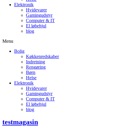
Elektronik
Hvidevarer
Gamingudstyr
Computer & IT
El løbehjul
blog
Menu
Bolig
Køkkenredskaber
Indretning
Rengøring
Børn
Helse
Elektronik
Hvidevarer
Gamingudstyr
Computer & IT
El løbehjul
blog
testmagasin