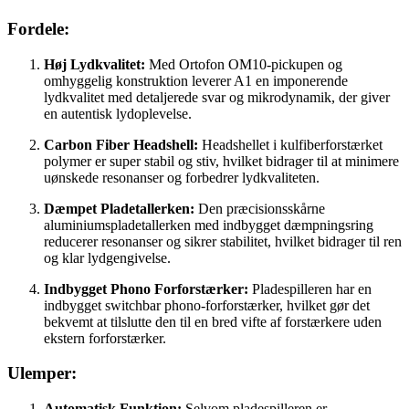
Fordele:
Høj Lydkvalitet:
Med Ortofon OM10-pickupen og
omhyggelig konstruktion leverer A1 en imponerende
lydkvalitet med detaljerede svar og mikrodynamik, der giver
en autentisk lydoplevelse.
Carbon Fiber Headshell:
Headshellet i kulfiberforstærket
polymer er super stabil og stiv, hvilket bidrager til at minimere
uønskede resonanser og forbedrer lydkvaliteten.
Dæmpet Pladetallerken:
Den præcisionsskårne
aluminiumspladetallerken med indbygget dæmpningsring
reducerer resonanser og sikrer stabilitet, hvilket bidrager til ren
og klar lydgengivelse.
Indbygget Phono Forforstærker:
Pladespilleren har en
indbygget switchbar phono-forforstærker, hvilket gør det
bekvemt at tilslutte den til en bred vifte af forstærkere uden
ekstern forforstærker.
Ulemper:
Automatisk Funktion:
Selvom pladespilleren er