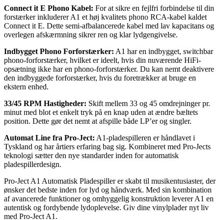
Connect it E Phono Kabel:
For at sikre en fejlfri forbindelse til din
forstærker inkluderer A1 et høj kvalitets phono RCA-kabel kaldet
Connect it E. Dette semi-afbalancerede kabel med lav kapacitans og
overlegen afskærmning sikrer ren og klar lydgengivelse.
Indbygget Phono Forforstærker:
A1 har en indbygget, switchbar
phono-forforstærker, hvilket er ideelt, hvis din nuværende HiFi-
opsætning ikke har en phono-forforstærker. Du kan nemt deaktivere
den indbyggede forforstærker, hvis du foretrækker at bruge en
ekstern enhed.
33/45 RPM Hastigheder:
Skift mellem 33 og 45 omdrejninger pr.
minut med blot et enkelt tryk på en knap uden at ændre bæltets
position. Dette gør det nemt at afspille både LP’er og singler.
Automat Line fra Pro-Ject:
A1-pladespilleren er håndlavet i
Tyskland og har årtiers erfaring bag sig. Kombineret med Pro-Jects
teknologi sætter den nye standarder inden for automatisk
pladespillerdesign.
Pro-Ject A1 Automatisk Pladespiller er skabt til musikentusiaster, der
ønsker det bedste inden for lyd og håndværk. Med sin kombination
af avancerede funktioner og omhyggelig konstruktion leverer A1 en
autentisk og fordybende lydoplevelse. Giv dine vinylplader nyt liv
med Pro-Ject A1.