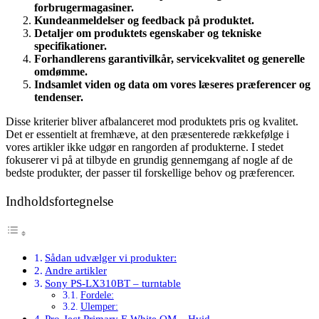
forbrugermagasiner.
Kundeanmeldelser og feedback på produktet.
Detaljer om produktets egenskaber og tekniske
specifikationer.
Forhandlerens garantivilkår, servicekvalitet og generelle
omdømme.
Indsamlet viden og data om vores læseres præferencer og
tendenser.
Disse kriterier bliver afbalanceret mod produktets pris og kvalitet.
Det er essentielt at fremhæve, at den præsenterede rækkefølge i
vores artikler ikke udgør en rangorden af produkterne. I stedet
fokuserer vi på at tilbyde en grundig gennemgang af nogle af de
bedste produkter, der passer til forskellige behov og præferencer.
Indholdsfortegnelse
Sådan udvælger vi produkter:
Andre artikler
Sony PS-LX310BT – turntable
Fordele:
Ulemper:
Pro-Ject Primary E White OM – Hvid