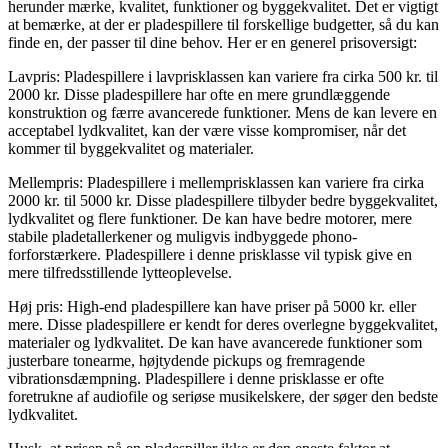
herunder mærke, kvalitet, funktioner og byggekvalitet. Det er vigtigt
at bemærke, at der er pladespillere til forskellige budgetter, så du kan
finde en, der passer til dine behov. Her er en generel prisoversigt:
Lavpris: Pladespillere i lavprisklassen kan variere fra cirka 500 kr. til
2000 kr. Disse pladespillere har ofte en mere grundlæggende
konstruktion og færre avancerede funktioner. Mens de kan levere en
acceptabel lydkvalitet, kan der være visse kompromiser, når det
kommer til byggekvalitet og materialer.
Mellempris: Pladespillere i mellemprisklassen kan variere fra cirka
2000 kr. til 5000 kr. Disse pladespillere tilbyder bedre byggekvalitet,
lydkvalitet og flere funktioner. De kan have bedre motorer, mere
stabile pladetallerkener og muligvis indbyggede phono-
forforstærkere. Pladespillere i denne prisklasse vil typisk give en
mere tilfredsstillende lytteoplevelse.
Høj pris: High-end pladespillere kan have priser på 5000 kr. eller
mere. Disse pladespillere er kendt for deres overlegne byggekvalitet,
materialer og lydkvalitet. De kan have avancerede funktioner som
justerbare tonearme, højtydende pickups og fremragende
vibrationsdæmpning. Pladespillere i denne prisklasse er ofte
foretrukne af audiofile og seriøse musikelskere, der søger den bedste
lydkvalitet.