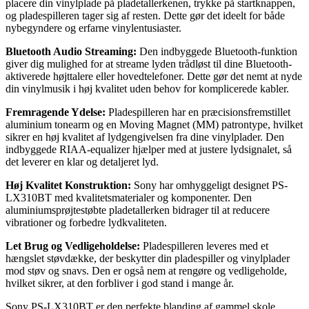
placere din vinylplade på pladetallerkenen, trykke på startknappen,
og pladespilleren tager sig af resten. Dette gør det ideelt for både
nybegyndere og erfarne vinylentusiaster.
Bluetooth Audio Streaming:
Den indbyggede Bluetooth-funktion
giver dig mulighed for at streame lyden trådløst til dine Bluetooth-
aktiverede højttalere eller hovedtelefoner. Dette gør det nemt at nyde
din vinylmusik i høj kvalitet uden behov for komplicerede kabler.
Fremragende Ydelse:
Pladespilleren har en præcisionsfremstillet
aluminium tonearm og en Moving Magnet (MM) patrontype, hvilket
sikrer en høj kvalitet af lydgengivelsen fra dine vinylplader. Den
indbyggede RIAA-equalizer hjælper med at justere lydsignalet, så
det leverer en klar og detaljeret lyd.
Høj Kvalitet Konstruktion:
Sony har omhyggeligt designet PS-
LX310BT med kvalitetsmaterialer og komponenter. Den
aluminiumsprøjtestøbte pladetallerken bidrager til at reducere
vibrationer og forbedre lydkvaliteten.
Let Brug og Vedligeholdelse:
Pladespilleren leveres med et
hængslet støvdække, der beskytter din pladespiller og vinylplader
mod støv og snavs. Den er også nem at rengøre og vedligeholde,
hvilket sikrer, at den forbliver i god stand i mange år.
Sony PS-LX310BT er den perfekte blanding af gammel skole