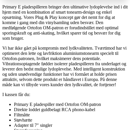
Primary E pladespilleren bringer den ultimative lydoplevelse ind i dit
hjem med en kombination af smart tonearm-design og enkel
opsætning. Vores Plug & Play koncept gør det nemt for dig at
komme i gang med din vinylsamling uden besvær. Den
medfølgende Ortofon OM-patron er forudindstillet med optimal
sporingskraft og anti-skating, hvilket sparer tid og besvær for dig
som bruger.
Vi har ikke gået på kompromis med lydkvaliteten. Tværtimod har vi
optimeret den lette og lavfriktion aluminiumstonearm specielt til
Ortofon-patronen, hvilket maksimerer dens potentiale.
Vibrationsoptagende fødder isolerer pladespilleren fra underlaget og
leverer den bedst mulige lydoplevelse. Med intelligent konstruktion
og uden unødvendige funktioner har vi formået at holde prisen
attraktiv, selvom dette produkt er håndlavet i Europa. På denne
måde kan vi tilbyde vores kunder den lydkvalitet, de fortjener!
I kassen får du:
Primary E pladespiller med Ortofon OM-patron
Direkte loddet guldbelagt RCA phono-kabel
Filtmåtte
Støvhætte
Adapter til 7″ singler