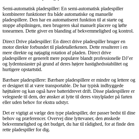
Semi-automatisk pladespiller: En semi-automatisk pladespiller
kombinerer funktioner fra både automatiske og manuelle
pladespillere. Den har en automatiseret funktion til at starte og
stoppe afspilningen, men brugeren skal manuelt placere og løfte
tonearmen. Dette giver en blanding af bekvemmelighed og kontrol.
Direct Drive pladespiller: En direct drive pladespiller bruger en
motor direkte forbundet til pladetallerkenen. Dette resulterer i en
mere direkte og nøjagtig rotation af pladen. Direct drive
pladespillere er generelt mere populære blandt professionelle DJ’er
og lydentusiaster på grund af deres højere hastighedsstabilitet og
hurtigere opstartstid.
Bærbare pladespillere: Bærbare pladespillere er mindre og lettere og
er designet til at være transportable. De har typisk indbyggede
højttalere og kan også have batteridrevet drift. Disse pladespillere er
velegnede til dem, der ønsker at lytte til deres vinylplader på farten
eller uden behov for ekstra udstyr.
Det er vigtigt at vælge den type pladespiller, der passer bedst til dine
behov og præferencer. Overvej dine lyttevaner, den ønskede
bekvemmelighed og det budget, du har til rådighed, for at finde den
rette pladespiller for dig.