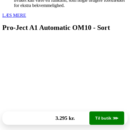
hvilket kan være en funktion, som nogle brugere foretrækker
for ekstra bekvemmelighed.
LÆS MERE
Pro-Ject A1 Automatic OM10 - Sort
3.295 kr.
Til butik ⋙