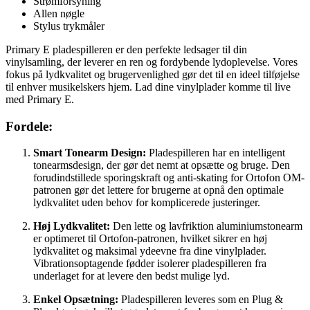
Strømforsyning
Allen nøgle
Stylus trykmåler
Primary E pladespilleren er den perfekte ledsager til din
vinylsamling, der leverer en ren og fordybende lydoplevelse. Vores
fokus på lydkvalitet og brugervenlighed gør det til en ideel tilføjelse
til enhver musikelskers hjem. Lad dine vinylplader komme til live
med Primary E.
Fordele:
Smart Tonearm Design:
Pladespilleren har en intelligent
tonearmsdesign, der gør det nemt at opsætte og bruge. Den
forudindstillede sporingskraft og anti-skating for Ortofon OM-
patronen gør det lettere for brugerne at opnå den optimale
lydkvalitet uden behov for komplicerede justeringer.
Høj Lydkvalitet:
Den lette og lavfriktion aluminiumstonearm
er optimeret til Ortofon-patronen, hvilket sikrer en høj
lydkvalitet og maksimal ydeevne fra dine vinylplader.
Vibrationsoptagende fødder isolerer pladespilleren fra
underlaget for at levere den bedst mulige lyd.
Enkel Opsætning:
Pladespilleren leveres som en Plug &