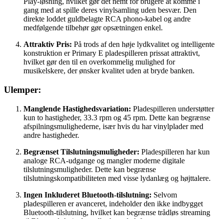
Play-løsning, hvilket gør det nemt for brugere at komme i
gang med at spille deres vinylsamling uden besvær. Den
direkte loddet guldbelagte RCA phono-kabel og andre
medfølgende tilbehør gør opsætningen enkel.
Attraktiv Pris:
På trods af den høje lydkvalitet og intelligente
konstruktion er Primary E pladespilleren prissat attraktivt,
hvilket gør den til en overkommelig mulighed for
musikelskere, der ønsker kvalitet uden at bryde banken.
Ulemper:
Manglende Hastighedsvariation:
Pladespilleren understøtter
kun to hastigheder, 33.3 rpm og 45 rpm. Dette kan begrænse
afspilningsmulighederne, især hvis du har vinylplader med
andre hastigheder.
Begrænset Tilslutningsmuligheder:
Pladespilleren har kun
analoge RCA-udgange og mangler moderne digitale
tilslutningsmuligheder. Dette kan begrænse
tilslutningskompatibiliteten med visse lydanlæg og højttalere.
Ingen Inkluderet Bluetooth-tilslutning:
Selvom
pladespilleren er avanceret, indeholder den ikke indbygget
Bluetooth-tilslutning, hvilket kan begrænse trådløs streaming