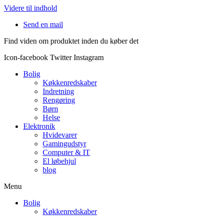
Videre til indhold
Send en mail
Find viden om produktet inden du køber det
Icon-facebook
Twitter
Instagram
Bolig
Køkkenredskaber
Indretning
Rengøring
Børn
Helse
Elektronik
Hvidevarer
Gamingudstyr
Computer & IT
El løbehjul
blog
Menu
Bolig
Køkkenredskaber