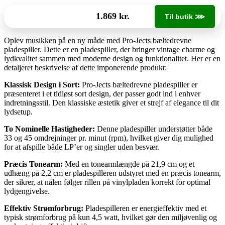
1.869 kr.
Til butik ⋙
Oplev musikken på en ny måde med Pro-Jects bæltedrevne
pladespiller. Dette er en pladespiller, der bringer vintage charme og
lydkvalitet sammen med moderne design og funktionalitet. Her er en
detaljeret beskrivelse af dette imponerende produkt:
Klassisk Design i Sort:
Pro-Jects bæltedrevne pladespiller er
præsenteret i et tidløst sort design, der passer godt ind i enhver
indretningsstil. Den klassiske æstetik giver et strejf af elegance til dit
lydsetup.
To Nominelle Hastigheder:
Denne pladespiller understøtter både
33 og 45 omdrejninger pr. minut (rpm), hvilket giver dig mulighed
for at afspille både LP’er og singler uden besvær.
Præcis Tonearm:
Med en tonearmlængde på 21,9 cm og et
udhæng på 2,2 cm er pladespilleren udstyret med en præcis tonearm,
der sikrer, at nålen følger rillen på vinylpladen korrekt for optimal
lydgengivelse.
Effektiv Strømforbrug:
Pladespilleren er energieffektiv med et
typisk strømforbrug på kun 4,5 watt, hvilket gør den miljøvenlig og