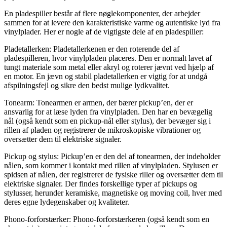
En pladespiller består af flere nøglekomponenter, der arbejder
sammen for at levere den karakteristiske varme og autentiske lyd fra
vinylplader. Her er nogle af de vigtigste dele af en pladespiller:
Pladetallerken: Pladetallerkenen er den roterende del af
pladespilleren, hvor vinylpladen placeres. Den er normalt lavet af
tungt materiale som metal eller akryl og roterer jævnt ved hjælp af
en motor. En jævn og stabil pladetallerken er vigtig for at undgå
afspilningsfejl og sikre den bedst mulige lydkvalitet.
Tonearm: Tonearmen er armen, der bærer pickup’en, der er
ansvarlig for at læse lyden fra vinylpladen. Den har en bevægelig
nål (også kendt som en pickup-nål eller stylus), der bevæger sig i
rillen af pladen og registrerer de mikroskopiske vibrationer og
oversætter dem til elektriske signaler.
Pickup og stylus: Pickup’en er den del af tonearmen, der indeholder
nålen, som kommer i kontakt med rillen af vinylpladen. Stylusen er
spidsen af nålen, der registrerer de fysiske riller og oversætter dem til
elektriske signaler. Der findes forskellige typer af pickups og
stylusser, herunder keramiske, magnetiske og moving coil, hver med
deres egne lydegenskaber og kvaliteter.
Phono-forforstærker: Phono-forforstærkeren (også kendt som en