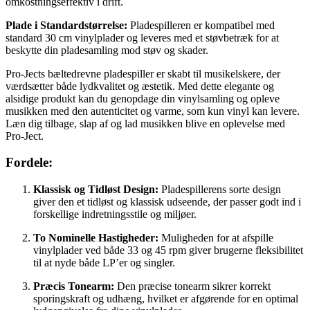
omkostningseffektiv i drift.
Plade i Standardstørrelse:
Pladespilleren er kompatibel med
standard 30 cm vinylplader og leveres med et støvbetræk for at
beskytte din pladesamling mod støv og skader.
Pro-Jects bæltedrevne pladespiller er skabt til musikelskere, der
værdsætter både lydkvalitet og æstetik. Med dette elegante og
alsidige produkt kan du genopdage din vinylsamling og opleve
musikken med den autenticitet og varme, som kun vinyl kan levere.
Læn dig tilbage, slap af og lad musikken blive en oplevelse med
Pro-Ject.
Fordele:
Klassisk og Tidløst Design:
Pladespillerens sorte design
giver den et tidløst og klassisk udseende, der passer godt ind i
forskellige indretningsstile og miljøer.
To Nominelle Hastigheder:
Muligheden for at afspille
vinylplader ved både 33 og 45 rpm giver brugerne fleksibilitet
til at nyde både LP’er og singler.
Præcis Tonearm:
Den præcise tonearm sikrer korrekt
sporingskraft og udhæng, hvilket er afgørende for en optimal