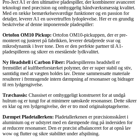
Pro-Ject A1 er den ultimative pladespiller, der kombinerer avanceret
teknologi med præcision og omhyggelig håndværksmæssig kvalitet.
Med en række bemærkelsesværdige funktioner og en passion for
detaljer, leverer A1 en uovertruffen lydoplevelse. Her er en grundig
beskrivelse af denne imponerende pladespiller:
Ortofon OM10 Pickup:
Ortofon OM10-pickuppen, der er pre-
monteret og justeret på fabrikken, leverer detaljerede svar og
mikrodynamik i hver tone. Den er den perfekte partner til A1-
pladespilleren og sikrer en enestående lydkvalitet.
Ny Headshell i Carbon Fiber:
Pladespillerens headshell er
fremstillet af kulfiberforstærket polymer, der er super stabil og stiv,
samtidig med at vægten holdes lav. Denne sammensatte materiale
resulterer i fremragende intern dæmpning af resonanser og bidrager
til ren lydgengivelse.
Træchassis:
Chassiset er omhyggeligt konstrueret for at undgå
hulrum og er tungt for at minimere uønskede resonanser. Dette sikrer
en klar og ren lydgengivelse, der er tro mod originaloptagelserne.
Dæmpet Pladetallerken:
Pladetallerkenen er præcisionsskåret i
aluminium og er udstyret med en dæmpende ring på indersiden for
at reducere resonanser. Den er præcist afbalanceret for at opnå lav
wow og flutter og sikre stabilitet under afspilning.