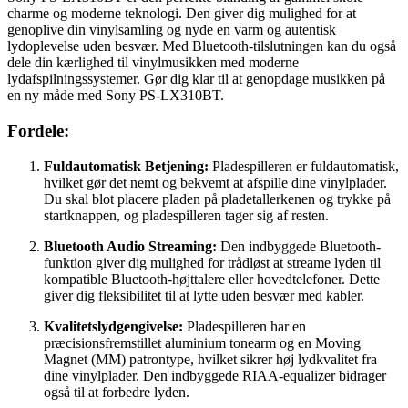
charme og moderne teknologi. Den giver dig mulighed for at
genoplive din vinylsamling og nyde en varm og autentisk
lydoplevelse uden besvær. Med Bluetooth-tilslutningen kan du også
dele din kærlighed til vinylmusikken med moderne
lydafspilningssystemer. Gør dig klar til at genopdage musikken på
en ny måde med Sony PS-LX310BT.
Fordele:
Fuldautomatisk Betjening:
Pladespilleren er fuldautomatisk,
hvilket gør det nemt og bekvemt at afspille dine vinylplader.
Du skal blot placere pladen på pladetallerkenen og trykke på
startknappen, og pladespilleren tager sig af resten.
Bluetooth Audio Streaming:
Den indbyggede Bluetooth-
funktion giver dig mulighed for trådløst at streame lyden til
kompatible Bluetooth-højttalere eller hovedtelefoner. Dette
giver dig fleksibilitet til at lytte uden besvær med kabler.
Kvalitetslydgengivelse:
Pladespilleren har en
præcisionsfremstillet aluminium tonearm og en Moving
Magnet (MM) patrontype, hvilket sikrer høj lydkvalitet fra
dine vinylplader. Den indbyggede RIAA-equalizer bidrager
også til at forbedre lyden.