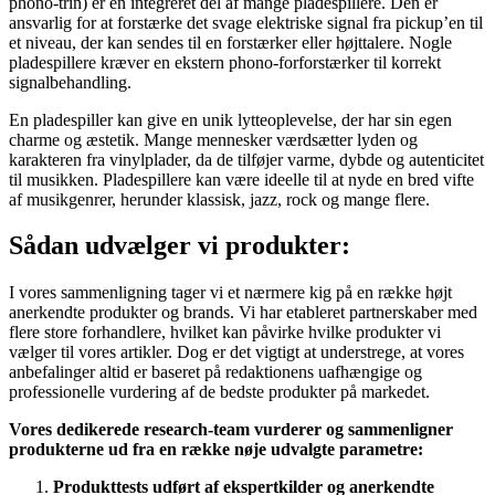
phono-trin) er en integreret del af mange pladespillere. Den er
ansvarlig for at forstærke det svage elektriske signal fra pickup’en til
et niveau, der kan sendes til en forstærker eller højttalere. Nogle
pladespillere kræver en ekstern phono-forforstærker til korrekt
signalbehandling.
En pladespiller kan give en unik lytteoplevelse, der har sin egen
charme og æstetik. Mange mennesker værdsætter lyden og
karakteren fra vinylplader, da de tilføjer varme, dybde og autenticitet
til musikken. Pladespillere kan være ideelle til at nyde en bred vifte
af musikgenrer, herunder klassisk, jazz, rock og mange flere.
Sådan udvælger vi produkter:
I vores sammenligning tager vi et nærmere kig på en række højt
anerkendte produkter og brands. Vi har etableret partnerskaber med
flere store forhandlere, hvilket kan påvirke hvilke produkter vi
vælger til vores artikler. Dog er det vigtigt at understrege, at vores
anbefalinger altid er baseret på redaktionens uafhængige og
professionelle vurdering af de bedste produkter på markedet.
Vores dedikerede research-team vurderer og sammenligner
produkterne ud fra en række nøje udvalgte parametre:
Produkttests udført af ekspertkilder og anerkendte