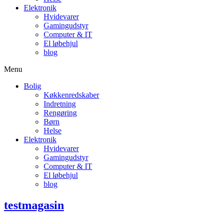
Elektronik
Hvidevarer
Gamingudstyr
Computer & IT
El løbehjul
blog
Menu
Bolig
Køkkenredskaber
Indretning
Rengøring
Børn
Helse
Elektronik
Hvidevarer
Gamingudstyr
Computer & IT
El løbehjul
blog
testmagasin