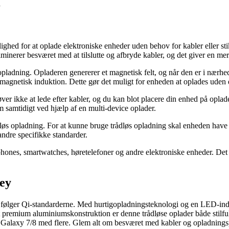
r
lighed for at oplade elektroniske enheder uden behov for kabler eller s
minerer besværet med at tilslutte og afbryde kabler, og det giver en m
opladning. Opladeren genererer et magnetisk felt, og når den er i nærhe
 magnetisk induktion. Dette gør det muligt for enheden at oplades uden di
r ikke at lede efter kabler, og du kan blot placere din enhed på oplade
m samtidigt ved hjælp af en multi-device oplader.
ådløs opladning. For at kunne bruge trådløs opladning skal enheden hav
andre specifikke standarder.
ones, smartwatches, høretelefoner og andre elektroniske enheder. Det er
ey
 følger Qi-standarderne. Med hurtigopladningsteknologi og en LED-indi
remium aluminiumskonstruktion er denne trådløse oplader både stilfuld o
laxy 7/8 med flere. Glem alt om besværet med kabler og opladningspo