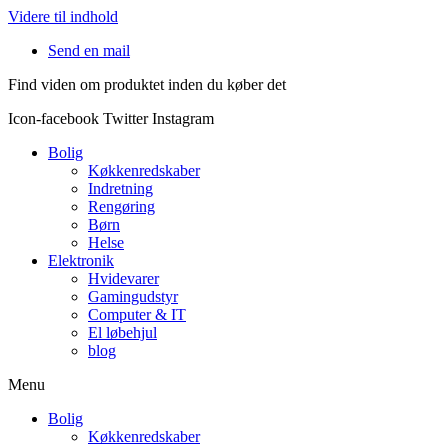
Videre til indhold
Send en mail
Find viden om produktet inden du køber det
Icon-facebook
Twitter
Instagram
Bolig
Køkkenredskaber
Indretning
Rengøring
Børn
Helse
Elektronik
Hvidevarer
Gamingudstyr
Computer & IT
El løbehjul
blog
Menu
Bolig
Køkkenredskaber