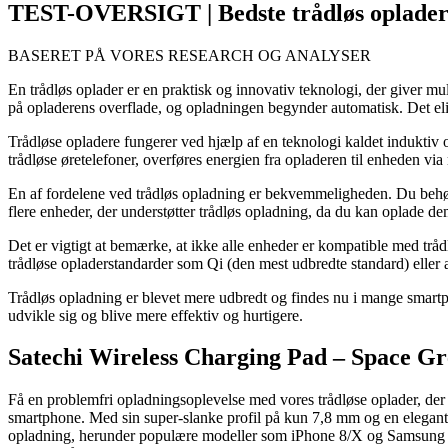
TEST-OVERSIGT | Bedste trådløs oplade
BASERET PÅ VORES RESEARCH OG ANALYSER
En trådløs oplader er en praktisk og innovativ teknologi, der giver mu
på opladerens overflade, og opladningen begynder automatisk. Det eli
Trådløse opladere fungerer ved hjælp af en teknologi kaldet induktiv 
trådløse øretelefoner, overføres energien fra opladeren til enheden via
En af fordelene ved trådløs opladning er bekvemmeligheden. Du behøve
flere enheder, der understøtter trådløs opladning, da du kan oplade de
Det er vigtigt at bemærke, at ikke alle enheder er kompatible med tr
trådløse opladerstandarder som Qi (den mest udbredte standard) eller 
Trådløs opladning er blevet mere udbredt og findes nu i mange smartph
udvikle sig og blive mere effektiv og hurtigere.
Satechi Wireless Charging Pad – Space Gr
Få en problemfri opladningsoplevelse med vores trådløse oplader, der
smartphone. Med sin super-slanke profil på kun 7,8 mm og en elegant p
opladning, herunder populære modeller som iPhone 8/X og Samsung Ga