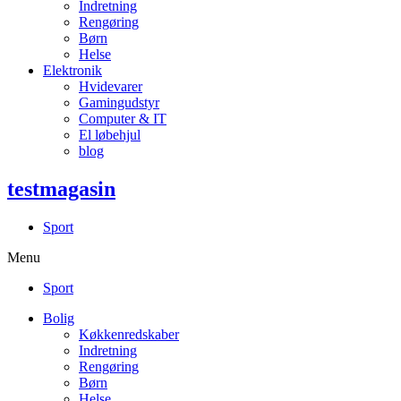
Indretning
Rengøring
Børn
Helse
Elektronik
Hvidevarer
Gamingudstyr
Computer & IT
El løbehjul
blog
testmagasin
Sport
Menu
Sport
Bolig
Køkkenredskaber
Indretning
Rengøring
Børn
Helse