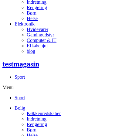
Indretning
Rengøring
Børn
Helse
Elektronik
Hvidevarer
Gamingudstyr
Computer & IT
El løbehjul
blog
testmagasin
Sport
Menu
Sport
Bolig
Køkkenredskaber
Indretning
Rengøring
Børn
Helse