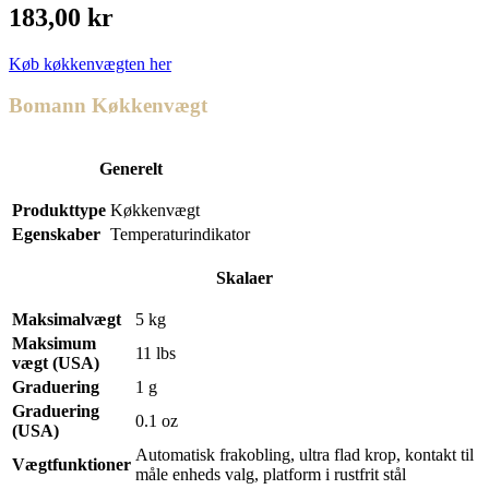
183,00 kr
Køb køkkenvægten her
Bomann Køkkenvægt
Generelt
Produkttype
Køkkenvægt
Egenskaber
Temperaturindikator
Skalaer
Maksimalvægt
5 kg
Maksimum
11 lbs
vægt (USA)
Graduering
1 g
Graduering
0.1 oz
(USA)
Automatisk frakobling, ultra flad krop, kontakt til
Vægtfunktioner
måle enheds valg, platform i rustfrit stål