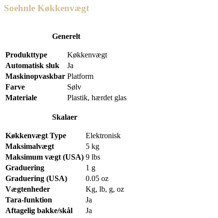
Soehnle Køkkenvægt
Generelt
Produkttype
Køkkenvægt
Automatisk sluk
Ja
Maskinopvaskbar
Platform
Farve
Sølv
Materiale
Plastik, hærdet glas
Skalaer
Køkkenvægt Type
Elektronisk
Maksimalvægt
5 kg
Maksimum vægt (USA)
9 lbs
Graduering
1 g
Graduering (USA)
0.05 oz
Vægtenheder
Kg, lb, g, oz
Tara-funktion
Ja
Aftagelig bakke/skål
Ja