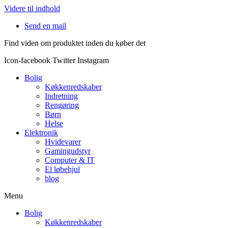
Videre til indhold
Send en mail
Find viden om produktet inden du køber det
Icon-facebook
Twitter
Instagram
Bolig
Køkkenredskaber
Indretning
Rengøring
Børn
Helse
Elektronik
Hvidevarer
Gamingudstyr
Computer & IT
El løbehjul
blog
Menu
Bolig
Køkkenredskaber