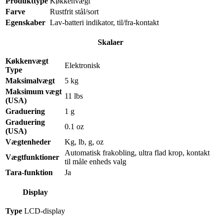
Produkttype
Køkkenvægt
Farve
Rustfrit stål/sort
Egenskaber
Lav-batteri indikator, til/fra-kontakt
Skalaer
Køkkenvægt
Elektronisk
Type
Maksimalvægt
5 kg
Maksimum vægt
11 lbs
(USA)
Graduering
1 g
Graduering
0.1 oz
(USA)
Vægtenheder
Kg, lb, g, oz
Automatisk frakobling, ultra flad krop, kontakt
Vægtfunktioner
til måle enheds valg
Tara-funktion
Ja
Display
Type
LCD-display