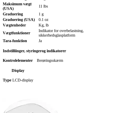
Maksimum vægt
11 lbs
(USA)
Graduering
1 g
Graduering (USA)
0.1 oz
Vægtenheder
Kg, lb
Indikator for overbelastning,
Vægtfunktioner
sikkerhedsglasplatform
Tara-funktion
Ja
Indstilliinger, styringerog indikatorer
Kontrolelementer
Berøringsskærm
Display
Type
LCD-display