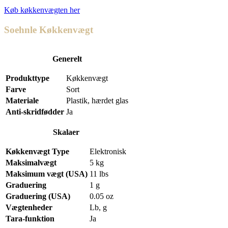
Køb køkkenvægten her
Soehnle Køkkenvægt
Generelt
Produkttype
Køkkenvægt
Farve
Sort
Materiale
Plastik, hærdet glas
Anti-skridfødder
Ja
Skalaer
Køkkenvægt Type
Elektronisk
Maksimalvægt
5 kg
Maksimum vægt (USA)
11 lbs
Graduering
1 g
Graduering (USA)
0.05 oz
Vægtenheder
Lb, g
Tara-funktion
Ja