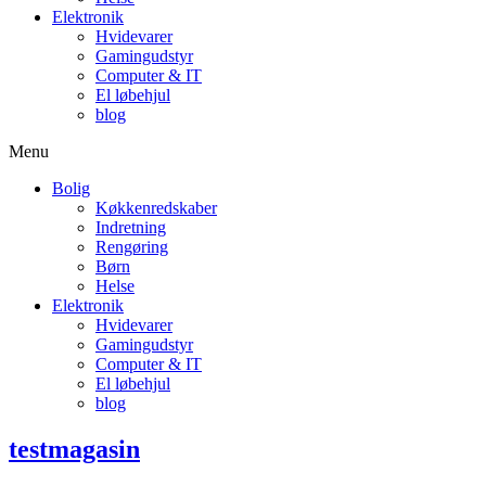
Elektronik
Hvidevarer
Gamingudstyr
Computer & IT
El løbehjul
blog
Menu
Bolig
Køkkenredskaber
Indretning
Rengøring
Børn
Helse
Elektronik
Hvidevarer
Gamingudstyr
Computer & IT
El løbehjul
blog
testmagasin