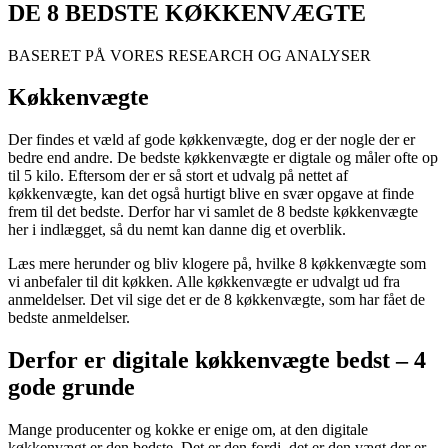
DE 8 BEDSTE KØKKENVÆGTE
BASERET PÅ VORES RESEARCH OG ANALYSER
Køkkenvægte
Der findes et væld af gode køkkenvægte, dog er der nogle der er
bedre end andre. De bedste køkkenvægte er digtale og måler ofte op
til 5 kilo. Eftersom der er så stort et udvalg på nettet af
køkkenvægte, kan det også hurtigt blive en svær opgave at finde
frem til det bedste. Derfor har vi samlet de 8 bedste køkkenvægte
her i indlægget, så du nemt kan danne dig et overblik.
Læs mere herunder og bliv klogere på, hvilke 8 køkkenvægte som
vi anbefaler til dit køkken. Alle køkkenvægte er udvalgt ud fra
anmeldelser. Det vil sige det er de 8 køkkenvægte, som har fået de
bedste anmeldelser.
Derfor er digitale køkkenvægte bedst – 4
gode grunde
Mange producenter og kokke er enige om, at den digitale
køkkenvægt er den bedste. Det er den fordi, det er den vægt der er