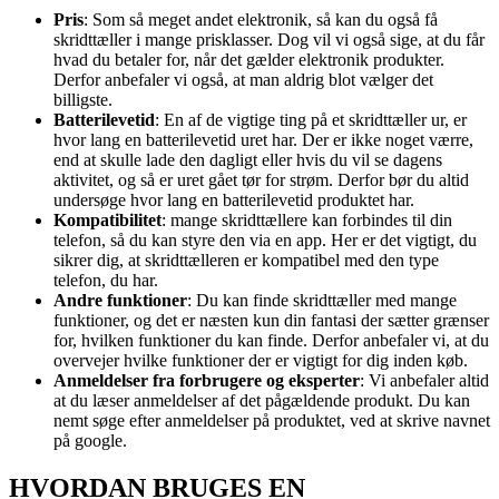
Pris
: Som så meget andet elektronik, så kan du også få
skridttæller i mange prisklasser. Dog vil vi også sige, at du får
hvad du betaler for, når det gælder elektronik produkter.
Derfor anbefaler vi også, at man aldrig blot vælger det
billigste.
Batterilevetid
: En af de vigtige ting på et skridttæller ur, er
hvor lang en batterilevetid uret har. Der er ikke noget værre,
end at skulle lade den dagligt eller hvis du vil se dagens
aktivitet, og så er uret gået tør for strøm. Derfor bør du altid
undersøge hvor lang en batterilevetid produktet har.
Kompatibilitet
: mange skridttællere kan forbindes til din
telefon, så du kan styre den via en app. Her er det vigtigt, du
sikrer dig, at skridttælleren er kompatibel med den type
telefon, du har.
Andre funktioner
: Du kan finde skridttæller med mange
funktioner, og det er næsten kun din fantasi der sætter grænser
for, hvilken funktioner du kan finde. Derfor anbefaler vi, at du
overvejer hvilke funktioner der er vigtigt for dig inden køb.
Anmeldelser fra forbrugere og eksperter
: Vi anbefaler altid
at du læser anmeldelser af det pågældende produkt. Du kan
nemt søge efter anmeldelser på produktet, ved at skrive navnet
på google.
HVORDAN BRUGES EN