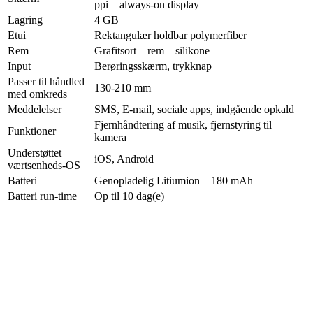
ppi – always-on display
Lagring
4 GB
Etui
Rektangulær holdbar polymerfiber
Rem
Grafitsort – rem – silikone
Input
Berøringsskærm, trykknap
Passer til håndled
130-210 mm
med omkreds
Meddelelser
SMS, E-mail, sociale apps, indgående opkald
Fjernhåndtering af musik, fjernstyring til
Funktioner
kamera
Understøttet
iOS, Android
værtsenheds-OS
Batteri
Genopladelig Litiumion – 180 mAh
Batteri run-time
Op til 10 dag(e)