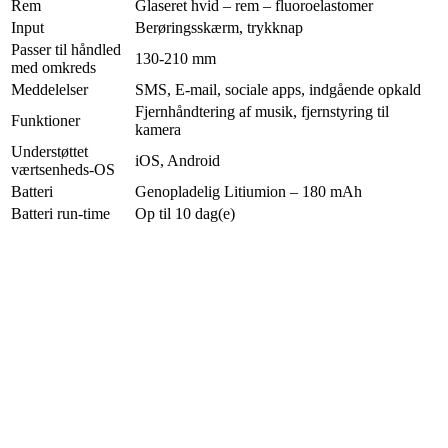
Rem
Glaseret hvid – rem – fluoroelastomer
Input
Berøringsskærm, trykknap
Passer til håndled
130-210 mm
med omkreds
Meddelelser
SMS, E-mail, sociale apps, indgående opkald
Fjernhåndtering af musik, fjernstyring til
Funktioner
kamera
Understøttet
iOS, Android
værtsenheds-OS
Batteri
Genopladelig Litiumion – 180 mAh
Batteri run-time
Op til 10 dag(e)