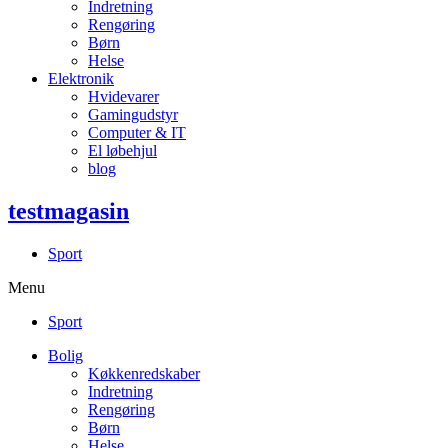
Indretning
Rengøring
Børn
Helse
Elektronik
Hvidevarer
Gamingudstyr
Computer & IT
El løbehjul
blog
testmagasin
Sport
Menu
Sport
Bolig
Køkkenredskaber
Indretning
Rengøring
Børn
Helse