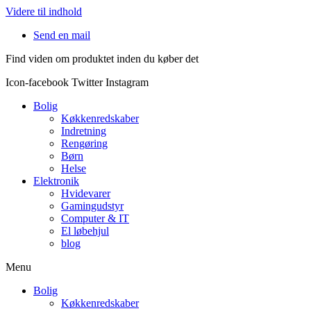
Videre til indhold
Send en mail
Find viden om produktet inden du køber det
Icon-facebook
Twitter
Instagram
Bolig
Køkkenredskaber
Indretning
Rengøring
Børn
Helse
Elektronik
Hvidevarer
Gamingudstyr
Computer & IT
El løbehjul
blog
Menu
Bolig
Køkkenredskaber