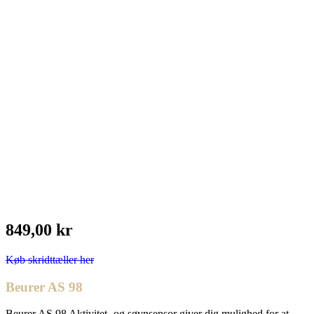
849,00 kr
Køb skridttæller her
Beurer AS 98
Beurer AS 98 Aktivitet- og søvnsensor giver dig mulighed for at