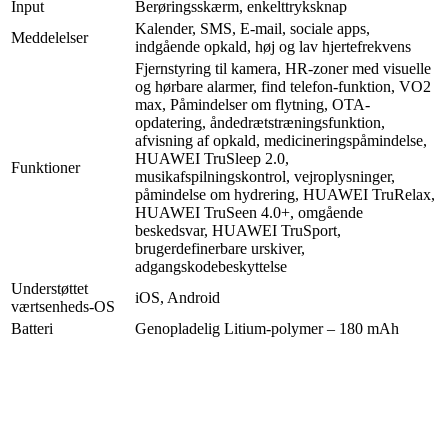
Input
Berøringsskærm, enkelttryksknap
Kalender, SMS, E-mail, sociale apps,
Meddelelser
indgående opkald, høj og lav hjertefrekvens
Fjernstyring til kamera, HR-zoner med visuelle
og hørbare alarmer, find telefon-funktion, VO2
max, Påmindelser om flytning, OTA-
opdatering, åndedrætstræningsfunktion,
afvisning af opkald, medicineringspåmindelse,
HUAWEI TruSleep 2.0,
Funktioner
musikafspilningskontrol, vejroplysninger,
påmindelse om hydrering, HUAWEI TruRelax,
HUAWEI TruSeen 4.0+, omgående
beskedsvar, HUAWEI TruSport,
brugerdefinerbare urskiver,
adgangskodebeskyttelse
Understøttet
iOS, Android
værtsenheds-OS
Batteri
Genopladelig Litium-polymer – 180 mAh