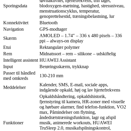
søvnaktivitet, hjertefrekvens, trin taget,
Sporingsdata
blodoxygen-mætning, hastighed, stressniveau,
menstruationscyklus, temperatur,
genoprettelsestid, træningsbelastning, lur
Konnektivitet
Bluetooth
Navigation
GPS-modtager
AMOLED – 1.74″ – 336 x 480 pixels – 336
Skærm
ppi – always-on display
Etui
Rektangulær polymer
Rem
Midnatssort – rem – silikone – udskiftelig
Intelligent assistent
HUAWEI Assistant
Input
Berøringsskærm, trykknap
Passer til håndled
130-210 mm
med omkreds
Kalender, SMS, E-mail, sociale apps,
Meddelelser
indgående opkald, høj og lav hjertefrekvens
Opkaldshåndtering, opkaldshistorik,
fjernstyring til kamera, HR-zoner med visuelle
og hørbare alarmer, find telefon-funktion, VO2
max, Påmindelser om flytning,
åndedrætstræningsfunktion, lagr og afspil
Funktioner
musik, animerede workouts, HUAWEI
TruSleep 2.0, musikafspilningskontrol,