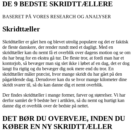
DE 9 BEDSTE SKRIDTTÆLLERE
BASERET PÅ VORES RESEARCH OG ANALYSER
Skridttæller
Skridttæller er gået hen og blevet utrolig populære og det er faktisk
de fleste danskere, der render rundt med et dagligt. Med en
skridttæller kan du nemt få et overblik over dagens motion og se om
du har brug for en ekstra gå tur. De fleste tror, at fordi man har et
kontorjob, så bevæger man sig slet ikke i løbet af en dag, det er dog
langt fra rigtig og du bevæger dig nok mere end du tror. En
skridttæller måler præcist, hvor mange skridt du har gået på den
pågældende dag. Derudover kan du se hvor mange kilometer dine
skridt svarer til, så du kan danne dig et nemt overblik.
Der findes skridttæller i mange former, farver og størrelser. Vi har
derfor samlet de 9 bedste her i artiklen, så du nemt og hurtigt kan
danne dig et overblik over de bedste på nettet.
DET BØR DU OVERVEJE, INDEN DU
KØBER EN NY SKRIDTTÆLLER