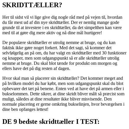
SKRIDTTÆLLER?
Her til sidst vil vi lige give dig nogle råd med på vejen til, hvordan
du får mest ud af din nye skridttæller. Der er nemlig mange gode
grunde til at investere i en skridttæller, da det simpelthen kan være
med til at gøre dig mere aktiv og nå dine mål hurtigere!
De populære skridttæller er utrolig nemme at bruge, og du kan
faktisk ikke gøre noget forkert. Med det sagt, så kommer det
selvfølgelig an på om, du har valgt en skridttæller med 30 funktioner
og knapper, men som udgangspunkt så er alle skridttæller utrolig
nemme at bruge. Du skal blot tænde for produkt om morgen og
ellers have det på dig resten af dagen.
Hvor skal man så placerer sin skridttæller? Det kommer meget and
på hvilken model du har købt, men som udgangspunkt skal du blot
opbevarer det tæt på benene. Enten ved at have det på armen eller i
bukselommen. Dette sikrer, at dine skridt bliver målt så præcist som
muligt, således at dine resultater ikke bliver misvisende. Den
normale placering er gerne omkring bukselinjen, hvor bevægelsen i
dine ben opfanges lettest!
DE 9 bedste skridttæller I TEST: