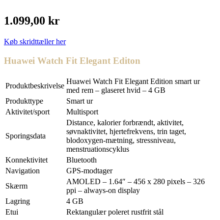
1.099,00 kr
Køb skridttæller her
Huawei Watch Fit Elegant Editon
Huawei Watch Fit Elegant Edition smart ur
Produktbeskrivelse
med rem – glaseret hvid – 4 GB
Produkttype
Smart ur
Aktivitet/sport
Multisport
Distance, kalorier forbrændt, aktivitet,
søvnaktivitet, hjertefrekvens, trin taget,
Sporingsdata
blodoxygen-mætning, stressniveau,
menstruationscyklus
Konnektivitet
Bluetooth
Navigation
GPS-modtager
AMOLED – 1.64″ – 456 x 280 pixels – 326
Skærm
ppi – always-on display
Lagring
4 GB
Etui
Rektangulær poleret rustfrit stål