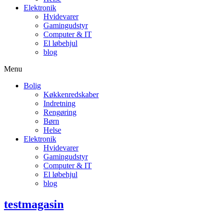
Elektronik
Hvidevarer
Gamingudstyr
Computer & IT
El løbehjul
blog
Menu
Bolig
Køkkenredskaber
Indretning
Rengøring
Børn
Helse
Elektronik
Hvidevarer
Gamingudstyr
Computer & IT
El løbehjul
blog
testmagasin