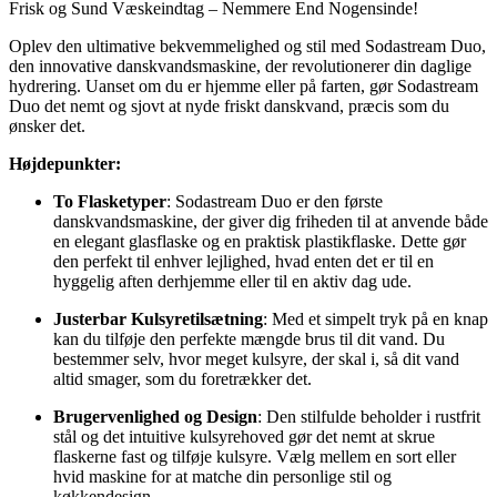
Frisk og Sund Væskeindtag – Nemmere End Nogensinde!
Oplev den ultimative bekvemmelighed og stil med Sodastream Duo,
den innovative danskvandsmaskine, der revolutionerer din daglige
hydrering. Uanset om du er hjemme eller på farten, gør Sodastream
Duo det nemt og sjovt at nyde friskt danskvand, præcis som du
ønsker det.
Højdepunkter:
To Flasketyper
: Sodastream Duo er den første
danskvandsmaskine, der giver dig friheden til at anvende både
en elegant glasflaske og en praktisk plastikflaske. Dette gør
den perfekt til enhver lejlighed, hvad enten det er til en
hyggelig aften derhjemme eller til en aktiv dag ude.
Justerbar Kulsyretilsætning
: Med et simpelt tryk på en knap
kan du tilføje den perfekte mængde brus til dit vand. Du
bestemmer selv, hvor meget kulsyre, der skal i, så dit vand
altid smager, som du foretrækker det.
Brugervenlighed og Design
: Den stilfulde beholder i rustfrit
stål og det intuitive kulsyrehoved gør det nemt at skrue
flaskerne fast og tilføje kulsyre. Vælg mellem en sort eller
hvid maskine for at matche din personlige stil og
køkkendesign.