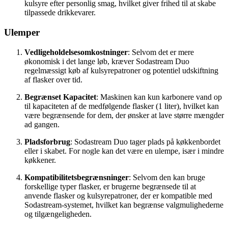
kulsyre efter personlig smag, hvilket giver frihed til at skabe
tilpassede drikkevarer.
Ulemper
Vedligeholdelsesomkostninger
: Selvom det er mere
økonomisk i det lange løb, kræver Sodastream Duo
regelmæssigt køb af kulsyrepatroner og potentiel udskiftning
af flasker over tid.
Begrænset Kapacitet
: Maskinen kan kun karbonere vand op
til kapaciteten af de medfølgende flasker (1 liter), hvilket kan
være begrænsende for dem, der ønsker at lave større mængder
ad gangen.
Pladsforbrug
: Sodastream Duo tager plads på køkkenbordet
eller i skabet. For nogle kan det være en ulempe, især i mindre
køkkener.
Kompatibilitetsbegrænsninger
: Selvom den kan bruge
forskellige typer flasker, er brugerne begrænsede til at
anvende flasker og kulsyrepatroner, der er kompatible med
Sodastream-systemet, hvilket kan begrænse valgmulighederne
og tilgængeligheden.