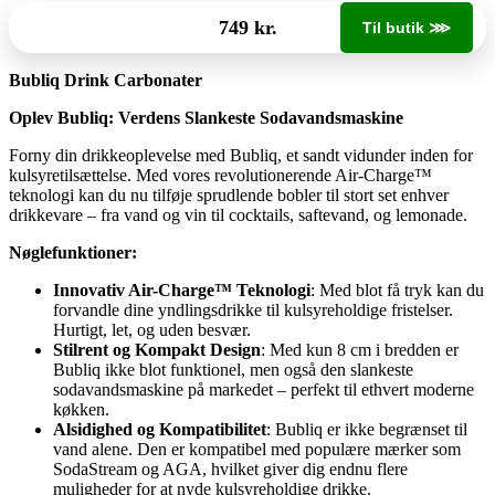
749 kr.
Til butik ⋙
Bubliq Drink Carbonater
Oplev Bubliq: Verdens Slankeste Sodavandsmaskine
Forny din drikkeoplevelse med Bubliq, et sandt vidunder inden for
kulsyretilsættelse. Med vores revolutionerende Air-Charge™
teknologi kan du nu tilføje sprudlende bobler til stort set enhver
drikkevare – fra vand og vin til cocktails, saftevand, og lemonade.
Nøglefunktioner:
Innovativ Air-Charge™ Teknologi
: Med blot få tryk kan du
forvandle dine yndlingsdrikke til kulsyreholdige fristelser.
Hurtigt, let, og uden besvær.
Stilrent og Kompakt Design
: Med kun 8 cm i bredden er
Bubliq ikke blot funktionel, men også den slankeste
sodavandsmaskine på markedet – perfekt til ethvert moderne
køkken.
Alsidighed og Kompatibilitet
: Bubliq er ikke begrænset til
vand alene. Den er kompatibel med populære mærker som
SodaStream og AGA, hvilket giver dig endnu flere
muligheder for at nyde kulsyreholdige drikke.