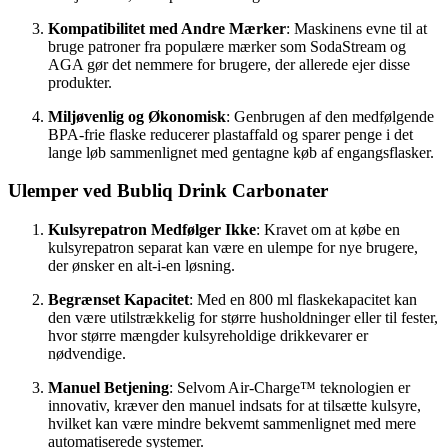
Kompatibilitet med Andre Mærker
: Maskinens evne til at
bruge patroner fra populære mærker som SodaStream og
AGA gør det nemmere for brugere, der allerede ejer disse
produkter.
Miljøvenlig og Økonomisk
: Genbrugen af den medfølgende
BPA-frie flaske reducerer plastaffald og sparer penge i det
lange løb sammenlignet med gentagne køb af engangsflasker.
Ulemper ved Bubliq Drink Carbonater
Kulsyrepatron Medfølger Ikke
: Kravet om at købe en
kulsyrepatron separat kan være en ulempe for nye brugere,
der ønsker en alt-i-en løsning.
Begrænset Kapacitet
: Med en 800 ml flaskekapacitet kan
den være utilstrækkelig for større husholdninger eller til fester,
hvor større mængder kulsyreholdige drikkevarer er
nødvendige.
Manuel Betjening
: Selvom Air-Charge™ teknologien er
innovativ, kræver den manuel indsats for at tilsætte kulsyre,
hvilket kan være mindre bekvemt sammenlignet med mere
automatiserede systemer.