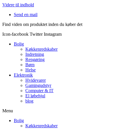
Videre til indhold
Send en mail
Find viden om produktet inden du køber det
Icon-facebook
Twitter
Instagram
Bolig
Køkkenredskaber
Indretning
Rengøring
Børn
Helse
Elektronik
Hvidevarer
Gamingudstyr
Computer & IT
El løbehjul
blog
Menu
Bolig
Køkkenredskaber