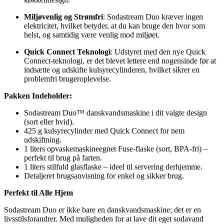
Miljøvenlig og Strømfri
: Sodastream Duo kræver ingen
elektricitet, hvilket betyder, at du kan bruge den hvor som
helst, og samtidig være venlig mod miljøet.
Quick Connect Teknologi
: Udstyret med den nye Quick
Connect-teknologi, er det blevet lettere end nogensinde før at
indsætte og udskifte kulsyrecylinderen, hvilket sikrer en
problemfri brugeroplevelse.
Pakken Indeholder:
Sodastream Duo™ danskvandsmaskine i dit valgte design
(sort eller hvid).
425 g kulsyrecylinder med Quick Connect for nem
udskiftning.
1 liters opvaskemaskineegnet Fuse-flaske (sort, BPA-fri) –
perfekt til brug på farten.
1 liters stilfuld glasflaske – ideel til servering derhjemme.
Detaljeret brugsanvisning for enkel og sikker brug.
Perfekt til Alle Hjem
Sodastream Duo er ikke bare en danskvandsmaskine; det er en
livsstilsforandrer. Med muligheden for at lave dit eget sodavand