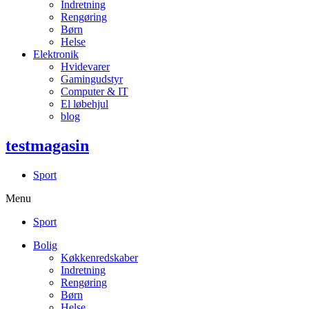
Indretning
Rengøring
Børn
Helse
Elektronik
Hvidevarer
Gamingudstyr
Computer & IT
El løbehjul
blog
testmagasin
Sport
Menu
Sport
Bolig
Køkkenredskaber
Indretning
Rengøring
Børn
Helse