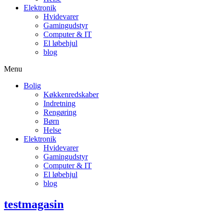
Elektronik
Hvidevarer
Gamingudstyr
Computer & IT
El løbehjul
blog
Menu
Bolig
Køkkenredskaber
Indretning
Rengøring
Børn
Helse
Elektronik
Hvidevarer
Gamingudstyr
Computer & IT
El løbehjul
blog
testmagasin