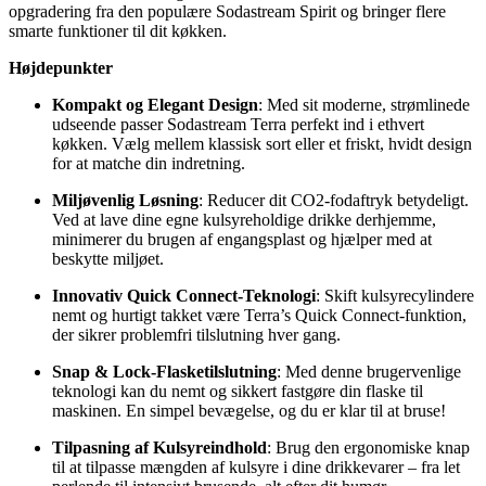
opgradering fra den populære Sodastream Spirit og bringer flere
smarte funktioner til dit køkken.
Højdepunkter
Kompakt og Elegant Design
: Med sit moderne, strømlinede
udseende passer Sodastream Terra perfekt ind i ethvert
køkken. Vælg mellem klassisk sort eller et friskt, hvidt design
for at matche din indretning.
Miljøvenlig Løsning
: Reducer dit CO2-fodaftryk betydeligt.
Ved at lave dine egne kulsyreholdige drikke derhjemme,
minimerer du brugen af engangsplast og hjælper med at
beskytte miljøet.
Innovativ Quick Connect-Teknologi
: Skift kulsyrecylindere
nemt og hurtigt takket være Terra’s Quick Connect-funktion,
der sikrer problemfri tilslutning hver gang.
Snap & Lock-Flasketilslutning
: Med denne brugervenlige
teknologi kan du nemt og sikkert fastgøre din flaske til
maskinen. En simpel bevægelse, og du er klar til at bruse!
Tilpasning af Kulsyreindhold
: Brug den ergonomiske knap
til at tilpasse mængden af kulsyre i dine drikkevarer – fra let