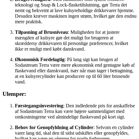
teknologi og Snap & Lock-flasketilslutning, gør Terra det
nemt og bekvemt at lave kulsyreholdige drikkevarer hjemme.
Desuden kræver maskinen ingen strøm, hvilket gør den endnu
mere praktisk.
Tilpasning af Brusniveau
: Muligheden for at justere
mængden af kulsyre gør det muligt for brugeren at
skræddersy drikkevaren til personlige præferencer, hvilket
ikke er muligt med købt danskvand.
Økonomisk Fordelagtig
: På lang sigt kan brugen af
Sodastream Terra være mere økonomisk end gentagne køb af
flaskevand eller danskvand, især når man tager i betragtning,
at en kulsyrecylinder kan producere op til 60 liter brusende
vand.
Ulemper:
Førstegangsinvestering
: Den indledende pris for anskaffelse
af Sodastream Terra kan være højere sammenlignet med
omkostningerne ved almindelige flaskevand på kort sigt.
Behov for Genopfyldning af Cylinder
: Selvom en cylinder
varer lang tid, skal den til sidst udskiftes eller genopfyldes,
hvilket kan være en ulempe for nogle forbrugere.