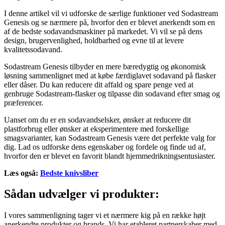
I denne artikel vil vi udforske de særlige funktioner ved Sodastream
Genesis og se nærmere på, hvorfor den er blevet anerkendt som en
af de bedste sodavandsmaskiner på markedet. Vi vil se på dens
design, brugervenlighed, holdbarhed og evne til at levere
kvalitetssodavand.
Sodastream Genesis tilbyder en mere bæredygtig og økonomisk
løsning sammenlignet med at købe færdiglavet sodavand på flasker
eller dåser. Du kan reducere dit affald og spare penge ved at
genbruge Sodastream-flasker og tilpasse din sodavand efter smag og
præferencer.
Uanset om du er en sodavandselsker, ønsker at reducere dit
plastforbrug eller ønsker at eksperimentere med forskellige
smagsvarianter, kan Sodastream Genesis være det perfekte valg for
dig. Lad os udforske dens egenskaber og fordele og finde ud af,
hvorfor den er blevet en favorit blandt hjemmedrikningsentusiaster.
Læs også:
Bedste knivsliber
Sådan udvælger vi produkter:
I vores sammenligning tager vi et nærmere kig på en række højt
anerkendte produkter og brands. Vi har etableret partnerskaber med