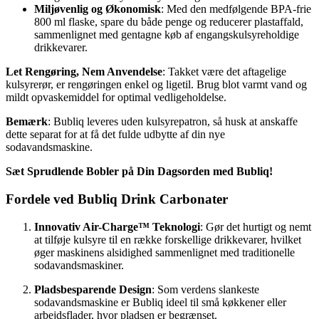
Miljøvenlig og Økonomisk
: Med den medfølgende BPA-frie
800 ml flaske, spare du både penge og reducerer plastaffald,
sammenlignet med gentagne køb af engangskulsyreholdige
drikkevarer.
Let Rengøring, Nem Anvendelse
: Takket være det aftagelige
kulsyrerør, er rengøringen enkel og ligetil. Brug blot varmt vand og
mildt opvaskemiddel for optimal vedligeholdelse.
Bemærk
: Bubliq leveres uden kulsyrepatron, så husk at anskaffe
dette separat for at få det fulde udbytte af din nye
sodavandsmaskine.
Sæt Sprudlende Bobler på Din Dagsorden med Bubliq!
Fordele ved Bubliq Drink Carbonater
Innovativ Air-Charge™ Teknologi
: Gør det hurtigt og nemt
at tilføje kulsyre til en række forskellige drikkevarer, hvilket
øger maskinens alsidighed sammenlignet med traditionelle
sodavandsmaskiner.
Pladsbesparende Design
: Som verdens slankeste
sodavandsmaskine er Bubliq ideel til små køkkener eller
arbejdsflader, hvor pladsen er begrænset.