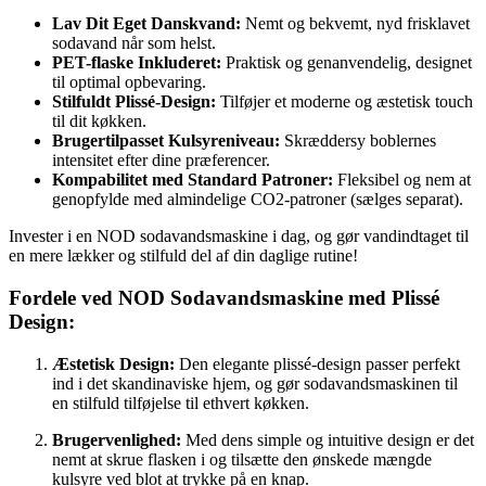
Lav Dit Eget Danskvand:
Nemt og bekvemt, nyd frisklavet
sodavand når som helst.
PET-flaske Inkluderet:
Praktisk og genanvendelig, designet
til optimal opbevaring.
Stilfuldt Plissé-Design:
Tilføjer et moderne og æstetisk touch
til dit køkken.
Brugertilpasset Kulsyreniveau:
Skræddersy boblernes
intensitet efter dine præferencer.
Kompabilitet med Standard Patroner:
Fleksibel og nem at
genopfylde med almindelige CO2-patroner (sælges separat).
Invester i en NOD sodavandsmaskine i dag, og gør vandindtaget til
en mere lækker og stilfuld del af din daglige rutine!
Fordele ved NOD Sodavandsmaskine med Plissé
Design:
Æstetisk Design:
Den elegante plissé-design passer perfekt
ind i det skandinaviske hjem, og gør sodavandsmaskinen til
en stilfuld tilføjelse til ethvert køkken.
Brugervenlighed:
Med dens simple og intuitive design er det
nemt at skrue flasken i og tilsætte den ønskede mængde
kulsyre ved blot at trykke på en knap.