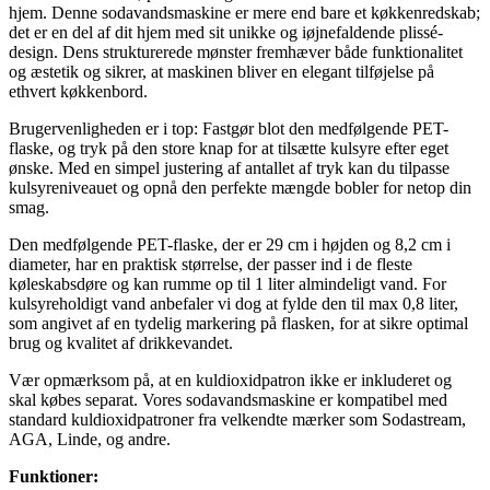
hjem. Denne sodavandsmaskine er mere end bare et køkkenredskab;
det er en del af dit hjem med sit unikke og iøjnefaldende plissé-
design. Dens strukturerede mønster fremhæver både funktionalitet
og æstetik og sikrer, at maskinen bliver en elegant tilføjelse på
ethvert køkkenbord.
Brugervenligheden er i top: Fastgør blot den medfølgende PET-
flaske, og tryk på den store knap for at tilsætte kulsyre efter eget
ønske. Med en simpel justering af antallet af tryk kan du tilpasse
kulsyreniveauet og opnå den perfekte mængde bobler for netop din
smag.
Den medfølgende PET-flaske, der er 29 cm i højden og 8,2 cm i
diameter, har en praktisk størrelse, der passer ind i de fleste
køleskabsdøre og kan rumme op til 1 liter almindeligt vand. For
kulsyreholdigt vand anbefaler vi dog at fylde den til max 0,8 liter,
som angivet af en tydelig markering på flasken, for at sikre optimal
brug og kvalitet af drikkevandet.
Vær opmærksom på, at en kuldioxidpatron ikke er inkluderet og
skal købes separat. Vores sodavandsmaskine er kompatibel med
standard kuldioxidpatroner fra velkendte mærker som Sodastream,
AGA, Linde, og andre.
Funktioner: