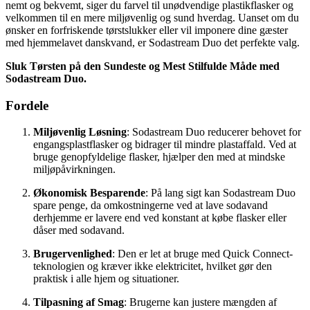
nemt og bekvemt, siger du farvel til unødvendige plastikflasker og
velkommen til en mere miljøvenlig og sund hverdag. Uanset om du
ønsker en forfriskende tørstslukker eller vil imponere dine gæster
med hjemmelavet danskvand, er Sodastream Duo det perfekte valg.
Sluk Tørsten på den Sundeste og Mest Stilfulde Måde med
Sodastream Duo.
Fordele
Miljøvenlig Løsning
: Sodastream Duo reducerer behovet for
engangsplastflasker og bidrager til mindre plastaffald. Ved at
bruge genopfyldelige flasker, hjælper den med at mindske
miljøpåvirkningen.
Økonomisk Besparende
: På lang sigt kan Sodastream Duo
spare penge, da omkostningerne ved at lave sodavand
derhjemme er lavere end ved konstant at købe flasker eller
dåser med sodavand.
Brugervenlighed
: Den er let at bruge med Quick Connect-
teknologien og kræver ikke elektricitet, hvilket gør den
praktisk i alle hjem og situationer.
Tilpasning af Smag
: Brugerne kan justere mængden af