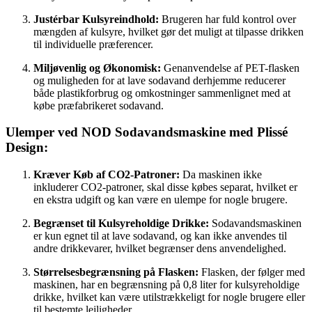
Justérbar Kulsyreindhold:
Brugeren har fuld kontrol over
mængden af kulsyre, hvilket gør det muligt at tilpasse drikken
til individuelle præferencer.
Miljøvenlig og Økonomisk:
Genanvendelse af PET-flasken
og muligheden for at lave sodavand derhjemme reducerer
både plastikforbrug og omkostninger sammenlignet med at
købe præfabrikeret sodavand.
Ulemper ved NOD Sodavandsmaskine med Plissé
Design:
Kræver Køb af CO2-Patroner:
Da maskinen ikke
inkluderer CO2-patroner, skal disse købes separat, hvilket er
en ekstra udgift og kan være en ulempe for nogle brugere.
Begrænset til Kulsyreholdige Drikke:
Sodavandsmaskinen
er kun egnet til at lave sodavand, og kan ikke anvendes til
andre drikkevarer, hvilket begrænser dens anvendelighed.
Størrelsesbegrænsning på Flasken:
Flasken, der følger med
maskinen, har en begrænsning på 0,8 liter for kulsyreholdige
drikke, hvilket kan være utilstrækkeligt for nogle brugere eller
til bestemte lejligheder.