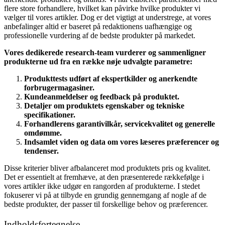
flere store forhandlere, hvilket kan påvirke hvilke produkter vi
vælger til vores artikler. Dog er det vigtigt at understrege, at vores
anbefalinger altid er baseret på redaktionens uafhængige og
professionelle vurdering af de bedste produkter på markedet.
Vores dedikerede research-team vurderer og sammenligner
produkterne ud fra en række nøje udvalgte parametre:
Produkttests udført af ekspertkilder og anerkendte
forbrugermagasiner.
Kundeanmeldelser og feedback på produktet.
Detaljer om produktets egenskaber og tekniske
specifikationer.
Forhandlerens garantivilkår, servicekvalitet og generelle
omdømme.
Indsamlet viden og data om vores læseres præferencer og
tendenser.
Disse kriterier bliver afbalanceret mod produktets pris og kvalitet.
Det er essentielt at fremhæve, at den præsenterede rækkefølge i
vores artikler ikke udgør en rangorden af produkterne. I stedet
fokuserer vi på at tilbyde en grundig gennemgang af nogle af de
bedste produkter, der passer til forskellige behov og præferencer.
Indholdsfortegnelse