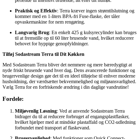
perlende til intensivt brusende, alt efter dit humør.
Praktisk og Effektiv
: Terra kræver ingen strømtilslutning og
kommer med en 1-liters BPA-fri Fuse-flaske, der tåler
opvaskemaskine for nem rengøring.
Langvarig Brug
: En enkelt 425 g kulsyrecylinder kan bruges
til at fremstille op til 60 liter brusende vand, hvilket reducerer
behovet for hyppige genopfyldninger.
Tilføj Sodastream Terra til Dit Køkken
Med Sodastream Terra bliver det nemmere og mere bæredygtigt at
nyde friskt brusende vand hver dag. Dens avancerede funktioner og
brugervenlige design gør det til en ideel tilføjelse til enhver moderne
husholdning, der værdsætter bekvemmelighed og miljøansvarlighed.
Vælg Terra for en forfriskende ændring i din daglige vandrutine!
Fordele:
Miljøvenlig Løsning
: Ved at anvende Sodastream Terra
bidrager du til at reducere forbruget af engangsplastflasker,
hvilket hjælper med at mindske plastaffald og CO2-udledning
forbundet med transport af flaskevand.
Brugervenlighed
: Med funktioner som Quick Connect-