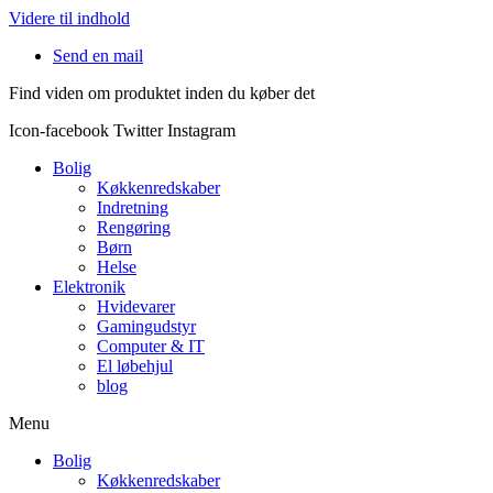
Videre til indhold
Send en mail
Find viden om produktet inden du køber det
Icon-facebook
Twitter
Instagram
Bolig
Køkkenredskaber
Indretning
Rengøring
Børn
Helse
Elektronik
Hvidevarer
Gamingudstyr
Computer & IT
El løbehjul
blog
Menu
Bolig
Køkkenredskaber