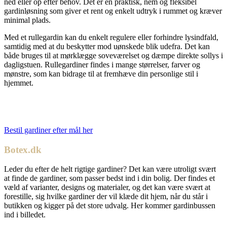
ned eller op efter behov. Det er en praktisk, nem og fleksibel
gardinløsning som giver et rent og enkelt udtryk i rummet og kræver
minimal plads.
Med et rullegardin kan du enkelt regulere eller forhindre lysindfald,
samtidig med at du beskytter mod uønskede blik udefra. Det kan
både bruges til at mørklægge soveværelset og dæmpe direkte sollys i
dagligstuen. Rullegardiner findes i mange størrelser, farver og
mønstre, som kan bidrage til at fremhæve din personlige stil i
hjemmet.
Bestil gardiner efter mål her
Botex.dk
Leder du efter de helt rigtige gardiner? Det kan være utroligt svært
at finde de gardiner, som passer bedst ind i din bolig. Der findes et
væld af varianter, designs og materialer, og det kan være svært at
forestille, sig hvilke gardiner der vil klæde dit hjem, når du står i
butikken og kigger på det store udvalg. Her kommer gardinbussen
ind i billedet.