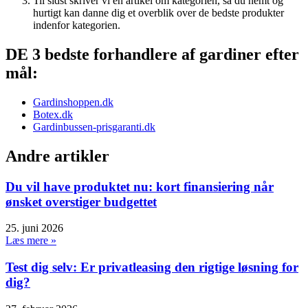
Til sidst skriver vi en artikel om kategorien, så du nemt og
hurtigt kan danne dig et overblik over de bedste produkter
indenfor kategorien.
DE 3 bedste forhandlere af gardiner efter
mål:
Gardinshoppen.dk
Botex.dk
Gardinbussen-prisgaranti.dk
Andre artikler
Du vil have produktet nu: kort finansiering når
ønsket overstiger budgettet
25. juni 2026
Læs mere »
Test dig selv: Er privatleasing den rigtige løsning for
dig?