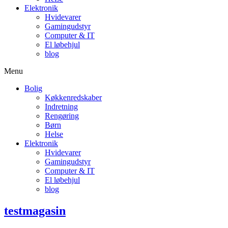
Elektronik
Hvidevarer
Gamingudstyr
Computer & IT
El løbehjul
blog
Menu
Bolig
Køkkenredskaber
Indretning
Rengøring
Børn
Helse
Elektronik
Hvidevarer
Gamingudstyr
Computer & IT
El løbehjul
blog
testmagasin