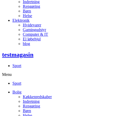
Indretning
Rengøring
Børn
Helse
Elektronik
Hvidevarer
Gamingudstyr
Computer & IT
El løbehjul
blog
testmagasin
Sport
Menu
Sport
Bolig
Køkkenredskaber
Indretning
Rengøring
Børn
Helse