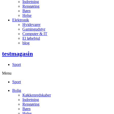
Indretning
Rengøring
Børn
Helse
Elektronik
Hvidevarer
Gamingudstyr
Computer & IT
El løbehjul
blog
testmagasin
Sport
Menu
Sport
Bolig
Køkkenredskaber
Indretning
Rengøring
Børn
Helse