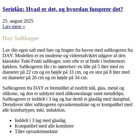
Serielån: Hvad er det, og hvordan fungerer det?
25. august 2025
Læs mere »
Day Saftkoger
Lav din egen saft med bær og frugter fra haven med saftkogeren fra
DAY. Modellen er en moderne og videreudviklet udgave af den
klassiske Tutti-Frutti saftkoger, som ofte er at finde i bedstemors
køkken. Saftkogeren fås i to størrelser: en lille på 5 liter med en
diameter på 22 cm og en højde på 33 cm, og en stor på 8 liter med
en diameter på 26 cm og en højde på 34 cm.
Saftkogeren fra DAY er fremstillet af rustfrit stål, glas, metal og
silikone, og den er udstyret med silikoneslange samt metalklips.
Saftkogeren er inddelt i 3 lag og har dertil et glaslåg med damphul.
Derudover tåler saftkogeren opvaskemaskine og er kompatibel med
alle komfurtyper, inkl. induktion.
Inddelt i 3 lag med glaslåg
Kompatibel med alle komfurer
Tåler opvaskemaskine