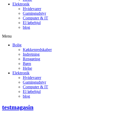
Elektronik
Hvidevarer
Gamingudstyr
Computer & IT
El løbehjul
blog
Menu
Bolig
Køkkenredskaber
Indretning
Rengøring
Børn
Helse
Elektronik
Hvidevarer
Gamingudstyr
Computer & IT
El løbehjul
blog
testmagasin