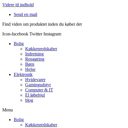
Videre til indhold
Send en mail
Find viden om produktet inden du køber det
Icon-facebook
Twitter
Instagram
Bolig
Køkkenredskaber
Indretning
Rengøring
Børn
Helse
Elektronik
Hvidevarer
Gamingudstyr
Computer & IT
El løbehjul
blog
Menu
Bolig
Køkkenredskaber