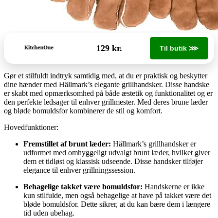
129 kr.
Til butik ⋙
Gør et stilfuldt indtryk samtidig med, at du er praktisk og beskytter
dine hænder med Hällmark’s elegante grillhandsker. Disse handske
er skabt med opmærksomhed på både æstetik og funktionalitet og er
den perfekte ledsager til enhver grillmester. Med deres brune læder
og bløde bomuldsfor kombinerer de stil og komfort.
Hovedfunktioner:
Fremstillet af brunt læder:
Hällmark’s grillhandsker er
udformet med omhyggeligt udvalgt brunt læder, hvilket giver
dem et tidløst og klassisk udseende. Disse handsker tilføjer
elegance til enhver grillningssession.
Behagelige takket være bomuldsfor:
Handskerne er ikke
kun stilfulde, men også behagelige at have på takket være det
bløde bomuldsfor. Dette sikrer, at du kan bære dem i længere
tid uden ubehag.