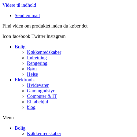
Videre til indhold
Send en mail
Find viden om produktet inden du køber det
Icon-facebook
Twitter
Instagram
Bolig
Køkkenredskaber
Indretning
Rengøring
Børn
Helse
Elektronik
Hvidevarer
Gamingudstyr
Computer & IT
El løbehjul
blog
Menu
Bolig
Køkkenredskaber