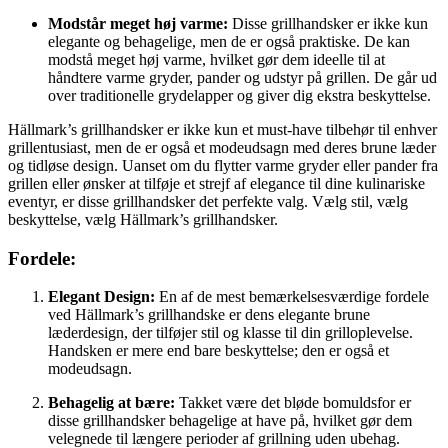
Modstår meget høj varme:
Disse grillhandsker er ikke kun
elegante og behagelige, men de er også praktiske. De kan
modstå meget høj varme, hvilket gør dem ideelle til at
håndtere varme gryder, pander og udstyr på grillen. De går ud
over traditionelle grydelapper og giver dig ekstra beskyttelse.
Hällmark’s grillhandsker er ikke kun et must-have tilbehør til enhver
grillentusiast, men de er også et modeudsagn med deres brune læder
og tidløse design. Uanset om du flytter varme gryder eller pander fra
grillen eller ønsker at tilføje et strejf af elegance til dine kulinariske
eventyr, er disse grillhandsker det perfekte valg. Vælg stil, vælg
beskyttelse, vælg Hällmark’s grillhandsker.
Fordele:
Elegant Design:
En af de mest bemærkelsesværdige fordele
ved Hällmark’s grillhandske er dens elegante brune
læderdesign, der tilføjer stil og klasse til din grilloplevelse.
Handsken er mere end bare beskyttelse; den er også et
modeudsagn.
Behagelig at bære:
Takket være det bløde bomuldsfor er
disse grillhandsker behagelige at have på, hvilket gør dem
velegnede til længere perioder af grillning uden ubehag.