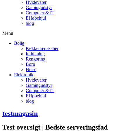
Hvidevarer
Gamingudstyr
Computer & IT
El løbehjul
blog
Menu
Bolig
Køkkenredskaber
Indretning
Rengøring
Børn
Helse
Elektronik
Hvidevarer
Gamingudstyr
Computer & IT
El løbehjul
blog
testmagasin
Test oversigt | Bedste serveringsfad