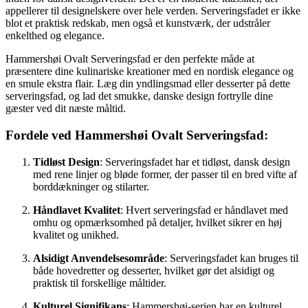
appellerer til designelskere over hele verden. Serveringsfadet er ikke
blot et praktisk redskab, men også et kunstværk, der udstråler
enkelthed og elegance.
Hammershøi Ovalt Serveringsfad er den perfekte måde at
præsentere dine kulinariske kreationer med en nordisk elegance og
en smule ekstra flair. Læg din yndlingsmad eller desserter på dette
serveringsfad, og lad det smukke, danske design fortrylle dine
gæster ved dit næste måltid.
Fordele ved Hammershøi Ovalt Serveringsfad:
Tidløst Design
: Serveringsfadet har et tidløst, dansk design
med rene linjer og bløde former, der passer til en bred vifte af
borddækninger og stilarter.
Håndlavet Kvalitet
: Hvert serveringsfad er håndlavet med
omhu og opmærksomhed på detaljer, hvilket sikrer en høj
kvalitet og unikhed.
Alsidigt Anvendelsesområde
: Serveringsfadet kan bruges til
både hovedretter og desserter, hvilket gør det alsidigt og
praktisk til forskellige måltider.
Kulturel Signifikans
: Hammershøi-serien har en kulturel