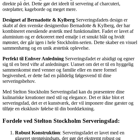
direkte på det. Dette gør det ideelt til servering af charcuteri,
osteplatter, kageborde og meget mere.
Designet af Bernadotte & Kylberg
Serveringsfadets design er
skabt af den svenske designerduo Bernadotte & Kylberg, der har
kombineret enestående æstetik med funktionalitet. Fadet er lavet af
aluminium og er dekoreret med emalje i et smukt blåt og hvidt
mønster, der går igen i hele Stockholm-serien. Dette skaber en visuel
sammenhæng og en unik æstetisk oplevelse.
Perfekt til Enhver Anledning
Serveringsfadet er alsidigt og egner
sig til en bred vifte af anledninger. Uanset om det er til en hyggelig
sammenkomst med venner og familie eller en mere formel
begivenhed, er dette fad en pålidelig følgesvend til dine
serveringsbehov.
Med Stelton Stockholm Serveringsfad kan du præsentere dine
kulinariske kreationer med stil og elegance. Det er ikke blot et
serveringsfad, det er et kunstværk, der vil imponere dine gæster og
tilføje en eksklusiv følelse til din borddækning.
Fordele ved Stelton Stockholm Serveringsfad:
Robust Konstruktion
: Serveringsfadet er lavet med en
glaseret stentøjsindsats, der gør det ekstremt robust og