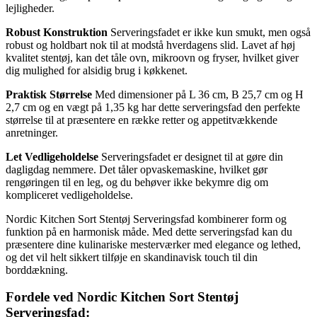
lejligheder.
Robust Konstruktion
Serveringsfadet er ikke kun smukt, men også
robust og holdbart nok til at modstå hverdagens slid. Lavet af høj
kvalitet stentøj, kan det tåle ovn, mikroovn og fryser, hvilket giver
dig mulighed for alsidig brug i køkkenet.
Praktisk Størrelse
Med dimensioner på L 36 cm, B 25,7 cm og H
2,7 cm og en vægt på 1,35 kg har dette serveringsfad den perfekte
størrelse til at præsentere en række retter og appetitvækkende
anretninger.
Let Vedligeholdelse
Serveringsfadet er designet til at gøre din
dagligdag nemmere. Det tåler opvaskemaskine, hvilket gør
rengøringen til en leg, og du behøver ikke bekymre dig om
kompliceret vedligeholdelse.
Nordic Kitchen Sort Stentøj Serveringsfad kombinerer form og
funktion på en harmonisk måde. Med dette serveringsfad kan du
præsentere dine kulinariske mesterværker med elegance og lethed,
og det vil helt sikkert tilføje en skandinavisk touch til din
borddækning.
Fordele ved Nordic Kitchen Sort Stentøj
Serveringsfad: