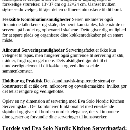
forskellige størrelser: 13×37 cm og 12×24 cm. Uanset hvilken
størrelse du vælger, tilføjer det en raffineret atmosfære til dit bord.
Fleksible Kombinationsmuligheder
Serien inkluderer også
firkantede tallerkener og skåle, der nemt kan stables, både når de er
serveret på bordet og opbevaret i skabene. Dette giver dig mulighed
for at spare plads og organisere dine køkkenredskaber på en smart
måde.
Allround Serveringsmuligheder
Serveringsfadet er ikke kun
velegnet til tapas, men fungerer også glimrende til servering af slik,
nødder, frugt og meget mere. Dets alsidighed gør det til et
uundværligt element i dit køkken og ved dine sociale
sammenkomster.
Holdbar og Praktisk
Det skandinavisk-inspirerede stentøj er
konstrueret til at tåle ovn, mikroovn og opvaskemaskine, hvilket gør
det let at rengøre og vedligeholde.
Oplev en ny dimension af servering med Eva Solo Nordic Kitchen
Serveringsfad. Det kombinerer funktionalitet med enestående
skønhed og giver dit bord en nordisk elegance, der vil imponere
dine gæster og forvandle dine serveringer til kunstværker.
Fordele ved Eva Solo Nordic Kitchen Serveringsfad: