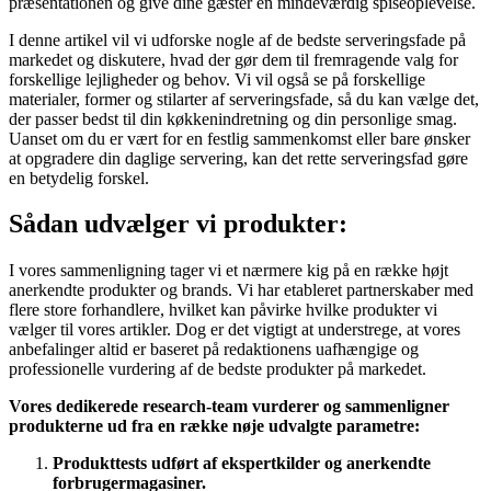
præsentationen og give dine gæster en mindeværdig spiseoplevelse.
I denne artikel vil vi udforske nogle af de bedste serveringsfade på
markedet og diskutere, hvad der gør dem til fremragende valg for
forskellige lejligheder og behov. Vi vil også se på forskellige
materialer, former og stilarter af serveringsfade, så du kan vælge det,
der passer bedst til din køkkenindretning og din personlige smag.
Uanset om du er vært for en festlig sammenkomst eller bare ønsker
at opgradere din daglige servering, kan det rette serveringsfad gøre
en betydelig forskel.
Sådan udvælger vi produkter:
I vores sammenligning tager vi et nærmere kig på en række højt
anerkendte produkter og brands. Vi har etableret partnerskaber med
flere store forhandlere, hvilket kan påvirke hvilke produkter vi
vælger til vores artikler. Dog er det vigtigt at understrege, at vores
anbefalinger altid er baseret på redaktionens uafhængige og
professionelle vurdering af de bedste produkter på markedet.
Vores dedikerede research-team vurderer og sammenligner
produkterne ud fra en række nøje udvalgte parametre:
Produkttests udført af ekspertkilder og anerkendte
forbrugermagasiner.