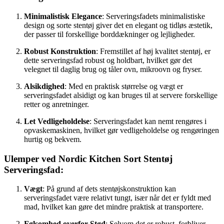
Minimalistisk Elegance
: Serveringsfadets minimalistiske
design og sorte stentøj giver det en elegant og tidløs æstetik,
der passer til forskellige borddækninger og lejligheder.
Robust Konstruktion
: Fremstillet af høj kvalitet stentøj, er
dette serveringsfad robust og holdbart, hvilket gør det
velegnet til daglig brug og tåler ovn, mikroovn og fryser.
Alsikdighed
: Med en praktisk størrelse og vægt er
serveringsfadet alsidigt og kan bruges til at servere forskellige
retter og anretninger.
Let Vedligeholdelse
: Serveringsfadet kan nemt rengøres i
opvaskemaskinen, hvilket gør vedligeholdelse og rengøringen
hurtig og bekvem.
Ulemper ved Nordic Kitchen Sort Stentøj
Serveringsfad:
Vægt
: På grund af dets stentøjskonstruktion kan
serveringsfadet være relativt tungt, især når det er fyldt med
mad, hvilket kan gøre det mindre praktisk at transportere.
Følsomhed overfor Stød
: Selvom det er robust, forbliver