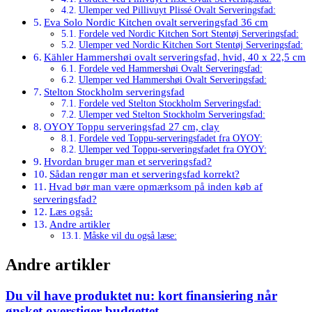
Ulemper ved Pillivuyt Plissé Ovalt Serveringsfad:
Eva Solo Nordic Kitchen ovalt serveringsfad 36 cm
Fordele ved Nordic Kitchen Sort Stentøj Serveringsfad:
Ulemper ved Nordic Kitchen Sort Stentøj Serveringsfad:
Kähler Hammershøi ovalt serveringsfad, hvid, 40 x 22,5 cm
Fordele ved Hammershøi Ovalt Serveringsfad:
Ulemper ved Hammershøi Ovalt Serveringsfad:
Stelton Stockholm serveringsfad
Fordele ved Stelton Stockholm Serveringsfad:
Ulemper ved Stelton Stockholm Serveringsfad:
OYOY Toppu serveringsfad 27 cm, clay
Fordele ved Toppu-serveringsfadet fra OYOY:
Ulemper ved Toppu-serveringsfadet fra OYOY:
Hvordan bruger man et serveringsfad?
Sådan rengør man et serveringsfad korrekt?
Hvad bør man være opmærksom på inden køb af
serveringsfad?
Læs også:
Andre artikler
Måske vil du også læse:
Andre artikler
Du vil have produktet nu: kort finansiering når
ønsket overstiger budgettet