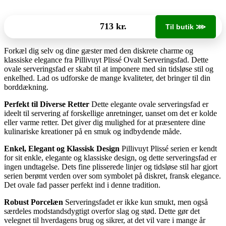
713 kr.
Til butik ⋙
Forkæl dig selv og dine gæster med den diskrete charme og
klassiske elegance fra Pillivuyt Plissé Ovalt Serveringsfad. Dette
ovale serveringsfad er skabt til at imponere med sin tidsløse stil og
enkelhed. Lad os udforske de mange kvaliteter, det bringer til din
borddækning.
Perfekt til Diverse Retter
Dette elegante ovale serveringsfad er
ideelt til servering af forskellige anretninger, uanset om det er kolde
eller varme retter. Det giver dig mulighed for at præsentere dine
kulinariske kreationer på en smuk og indbydende måde.
Enkel, Elegant og Klassisk Design
Pillivuyt Plissé serien er kendt
for sit enkle, elegante og klassiske design, og dette serveringsfad er
ingen undtagelse. Dets fine plisserede linjer og tidsløse stil har gjort
serien berømt verden over som symbolet på diskret, fransk elegance.
Det ovale fad passer perfekt ind i denne tradition.
Robust Porcelæn
Serveringsfadet er ikke kun smukt, men også
særdeles modstandsdygtigt overfor slag og stød. Dette gør det
velegnet til hverdagens brug og sikrer, at det vil vare i mange år