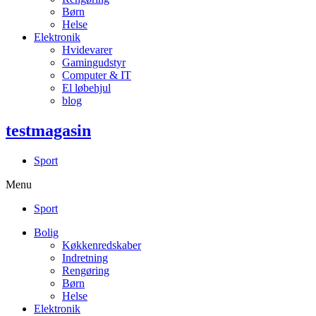
Børn
Helse
Elektronik
Hvidevarer
Gamingudstyr
Computer & IT
El løbehjul
blog
testmagasin
Sport
Menu
Sport
Bolig
Køkkenredskaber
Indretning
Rengøring
Børn
Helse
Elektronik