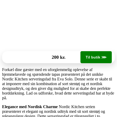
200 kr.
Til butik ⋙
Forkæl dine gæster med en uforglemmelig oplevelse af
hjemmelavede og spændende tapas præsenteret på det unikke
Nordic Kitchen serveringsfad fra Eva Solo. Denne serie er skabt til
at imponere med sin kombination af sort stentøj og et nordisk
designudtryk, og den giver dig mulighed for at skabe den perfekte
borddækning. Lad os udforske, hvad dette serveringsfad har at byde
på.
Elegance med Nordisk Charme
Nordic Kitchen serien
præsenterer et elegant og nordisk udtryk med sit sort stentøj og
rektangulære design. Dette serveringsfad er tilgængeligt i to