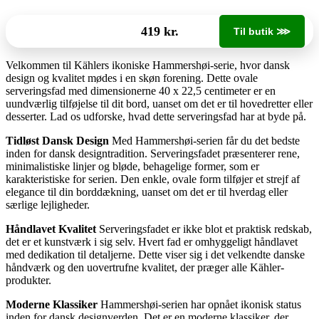
419 kr.
Til butik ⋙
Velkommen til Kählers ikoniske Hammershøi-serie, hvor dansk
design og kvalitet mødes i en skøn forening. Dette ovale
serveringsfad med dimensionerne 40 x 22,5 centimeter er en
uundværlig tilføjelse til dit bord, uanset om det er til hovedretter eller
desserter. Lad os udforske, hvad dette serveringsfad har at byde på.
Tidløst Dansk Design
Med Hammershøi-serien får du det bedste
inden for dansk designtradition. Serveringsfadet præsenterer rene,
minimalistiske linjer og bløde, behagelige former, som er
karakteristiske for serien. Den enkle, ovale form tilføjer et strejf af
elegance til din borddækning, uanset om det er til hverdag eller
særlige lejligheder.
Håndlavet Kvalitet
Serveringsfadet er ikke blot et praktisk redskab,
det er et kunstværk i sig selv. Hvert fad er omhyggeligt håndlavet
med dedikation til detaljerne. Dette viser sig i det velkendte danske
håndværk og den uovertrufne kvalitet, der præger alle Kähler-
produkter.
Moderne Klassiker
Hammershøi-serien har opnået ikonisk status
inden for dansk designverden. Det er en moderne klassiker, der