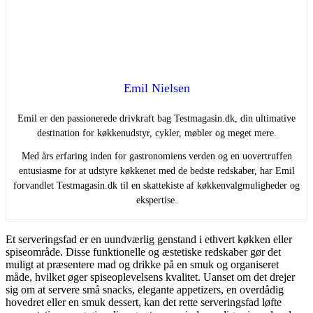
Emil Nielsen
Emil er den passionerede drivkraft bag Testmagasin.dk, din ultimative
destination for køkkenudstyr, cykler, møbler og meget mere.
Med års erfaring inden for gastronomiens verden og en uovertruffen
entusiasme for at udstyre køkkenet med de bedste redskaber, har Emil
forvandlet Testmagasin.dk til en skattekiste af køkkenvalgmuligheder og
ekspertise.
Et serveringsfad er en uundværlig genstand i ethvert køkken eller
spiseområde. Disse funktionelle og æstetiske redskaber gør det
muligt at præsentere mad og drikke på en smuk og organiseret
måde, hvilket øger spiseoplevelsens kvalitet. Uanset om det drejer
sig om at servere små snacks, elegante appetizers, en overdådig
hovedret eller en smuk dessert, kan det rette serveringsfad løfte