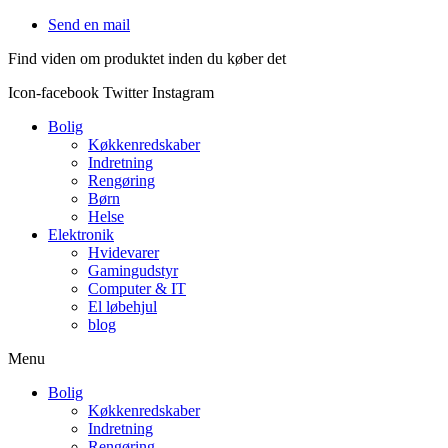
Videre
Send en mail
til
Find viden om produktet inden du køber det
indhold
Icon-facebook
Twitter
Instagram
Bolig
Køkkenredskaber
Indretning
Rengøring
Børn
Helse
Elektronik
Hvidevarer
Gamingudstyr
Computer & IT
El løbehjul
blog
Menu
Bolig
Køkkenredskaber
Indretning
Rengøring