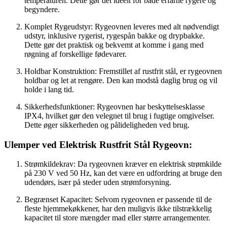
temperaturen. Dette gør det ideelt for både erfarne rygere og
begyndere.
Komplet Rygeudstyr: Rygeovnen leveres med alt nødvendigt
udstyr, inklusive rygerist, rygespån bakke og drypbakke.
Dette gør det praktisk og bekvemt at komme i gang med
røgning af forskellige fødevarer.
Holdbar Konstruktion: Fremstillet af rustfrit stål, er rygeovnen
holdbar og let at rengøre. Den kan modstå daglig brug og vil
holde i lang tid.
Sikkerhedsfunktioner: Rygeovnen har beskyttelsesklasse
IPX4, hvilket gør den velegnet til brug i fugtige omgivelser.
Dette øger sikkerheden og pålideligheden ved brug.
Ulemper ved Elektrisk Rustfrit Stål Rygeovn:
Strømkildekrav: Da rygeovnen kræver en elektrisk strømkilde
på 230 V ved 50 Hz, kan det være en udfordring at bruge den
udendørs, især på steder uden strømforsyning.
Begrænset Kapacitet: Selvom rygeovnen er passende til de
fleste hjemmekøkkener, har den muligvis ikke tilstrækkelig
kapacitet til store mængder mad eller større arrangementer.