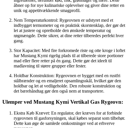
ingredienser, herunder kød, fisk, grøntsager og mere. Dette
åbner op for nye kulinariske oplevelser og giver dine retter en
unik og appetitvækkende smagprofil.
Nem Temperaturkontrol: Rygeovnen er udstyret med et
indbygget termometer og en praktisk skorstenklap, der gør det
let at justere og opretholde den ønskede temperatur og
røgmængde. Dette sikrer, at dine retter tilberedes perfekt hver
gang.
Stor Kapacitet: Med fire forkromede riste og otte kroge i loftet
har Mustang Kymi rigelig plads til at tilberede store portioner
mad eller flere retter på én gang. Dette gør det ideelt til
madlavning til større grupper eller fester.
Holdbar Konstruktion: Rygeovnen er bygget med en rustfri
stålbrænder og en emaljeret opsamlingsskål, hvilket gør den
holdbar og let at vedligeholde. Den robuste konstruktion og
det bærehåndtag gør den også nem at transportere.
Ulemper ved Mustang Kymi Vertikal Gas Rygeovn:
Ekstra Køb Krævet: En regulator, der kræves for at forbinde
rygeovnen til gasforsyningen, skal købes separat som tilbehør.
Dette kan øge de samlede omkostninger ved at erhverve