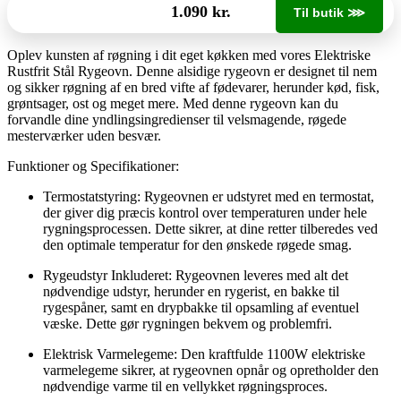
1.090 kr.
Til butik ⋙
Oplev kunsten af røgning i dit eget køkken med vores Elektriske
Rustfrit Stål Rygeovn. Denne alsidige rygeovn er designet til nem
og sikker røgning af en bred vifte af fødevarer, herunder kød, fisk,
grøntsager, ost og meget mere. Med denne rygeovn kan du
forvandle dine yndlingsingredienser til velsmagende, røgede
mesterværker uden besvær.
Funktioner og Specifikationer:
Termostatstyring: Rygeovnen er udstyret med en termostat,
der giver dig præcis kontrol over temperaturen under hele
rygningsprocessen. Dette sikrer, at dine retter tilberedes ved
den optimale temperatur for den ønskede røgede smag.
Rygeudstyr Inkluderet: Rygeovnen leveres med alt det
nødvendige udstyr, herunder en rygerist, en bakke til
rygespåner, samt en drypbakke til opsamling af eventuel
væske. Dette gør rygningen bekvem og problemfri.
Elektrisk Varmelegeme: Den kraftfulde 1100W elektriske
varmelegeme sikrer, at rygeovnen opnår og opretholder den
nødvendige varme til en vellykket røgningsproces.