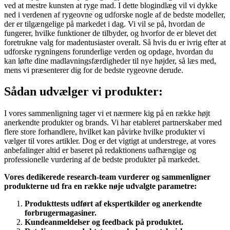
ved at mestre kunsten at ryge mad. I dette blogindlæg vil vi dykke
ned i verdenen af rygeovne og udforske nogle af de bedste modeller,
der er tilgængelige på markedet i dag. Vi vil se på, hvordan de
fungerer, hvilke funktioner de tilbyder, og hvorfor de er blevet det
foretrukne valg for madentusiaster overalt. Så hvis du er ivrig efter at
udforske rygningens forunderlige verden og opdage, hvordan du
kan løfte dine madlavningsfærdigheder til nye højder, så læs med,
mens vi præsenterer dig for de bedste rygeovne derude.
Sådan udvælger vi produkter:
I vores sammenligning tager vi et nærmere kig på en række højt
anerkendte produkter og brands. Vi har etableret partnerskaber med
flere store forhandlere, hvilket kan påvirke hvilke produkter vi
vælger til vores artikler. Dog er det vigtigt at understrege, at vores
anbefalinger altid er baseret på redaktionens uafhængige og
professionelle vurdering af de bedste produkter på markedet.
Vores dedikerede research-team vurderer og sammenligner
produkterne ud fra en række nøje udvalgte parametre:
Produkttests udført af ekspertkilder og anerkendte
forbrugermagasiner.
Kundeanmeldelser og feedback på produktet.