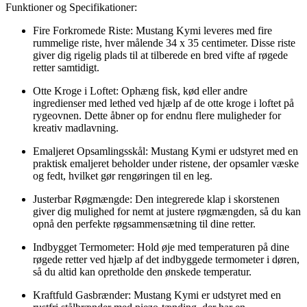
Funktioner og Specifikationer:
Fire Forkromede Riste: Mustang Kymi leveres med fire
rummelige riste, hver målende 34 x 35 centimeter. Disse riste
giver dig rigelig plads til at tilberede en bred vifte af røgede
retter samtidigt.
Otte Kroge i Loftet: Ophæng fisk, kød eller andre
ingredienser med lethed ved hjælp af de otte kroge i loftet på
rygeovnen. Dette åbner op for endnu flere muligheder for
kreativ madlavning.
Emaljeret Opsamlingsskål: Mustang Kymi er udstyret med en
praktisk emaljeret beholder under ristene, der opsamler væske
og fedt, hvilket gør rengøringen til en leg.
Justerbar Røgmængde: Den integrerede klap i skorstenen
giver dig mulighed for nemt at justere røgmængden, så du kan
opnå den perfekte røgsammensætning til dine retter.
Indbygget Termometer: Hold øje med temperaturen på dine
røgede retter ved hjælp af det indbyggede termometer i døren,
så du altid kan opretholde den ønskede temperatur.
Kraftfuld Gasbrænder: Mustang Kymi er udstyret med en