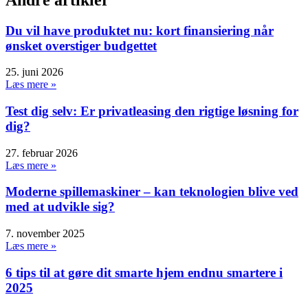
Du vil have produktet nu: kort finansiering når
ønsket overstiger budgettet
25. juni 2026
Læs mere »
Test dig selv: Er privatleasing den rigtige løsning for
dig?
27. februar 2026
Læs mere »
Moderne spillemaskiner – kan teknologien blive ved
med at udvikle sig?
7. november 2025
Læs mere »
6 tips til at gøre dit smarte hjem endnu smartere i
2025