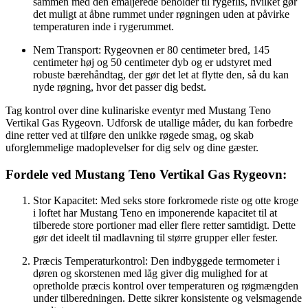
sammen med den emaljerede beholder til rygeflis, hvilket gør
det muligt at åbne rummet under røgningen uden at påvirke
temperaturen inde i rygerummet.
Nem Transport: Rygeovnen er 80 centimeter bred, 145
centimeter høj og 50 centimeter dyb og er udstyret med
robuste bærehåndtag, der gør det let at flytte den, så du kan
nyde røgning, hvor det passer dig bedst.
Tag kontrol over dine kulinariske eventyr med Mustang Teno
Vertikal Gas Rygeovn. Udforsk de utallige måder, du kan forbedre
dine retter ved at tilføre den unikke røgede smag, og skab
uforglemmelige madoplevelser for dig selv og dine gæster.
Fordele ved Mustang Teno Vertikal Gas Rygeovn:
Stor Kapacitet: Med seks store forkromede riste og otte kroge
i loftet har Mustang Teno en imponerende kapacitet til at
tilberede store portioner mad eller flere retter samtidigt. Dette
gør det ideelt til madlavning til større grupper eller fester.
Præcis Temperaturkontrol: Den indbyggede termometer i
døren og skorstenen med låg giver dig mulighed for at
opretholde præcis kontrol over temperaturen og røgmængden
under tilberedningen. Dette sikrer konsistente og velsmagende