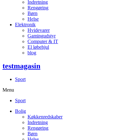
Indretning
Rengøring
Børn
Helse
Elektronik
Hvidevarer
Gamingudstyr
Computer & IT
El løbehjul
blog
testmagasin
Sport
Menu
Sport
Bolig
Køkkenredskaber
Indretning
Rengøring
Børn
Helse