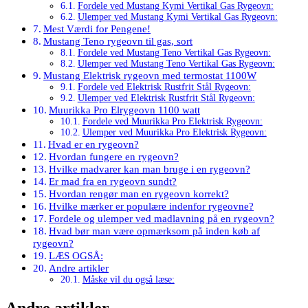
Fordele ved Mustang Kymi Vertikal Gas Rygeovn:
Ulemper ved Mustang Kymi Vertikal Gas Rygeovn:
Mest Værdi for Pengene!
Mustang Teno rygeovn til gas, sort
Fordele ved Mustang Teno Vertikal Gas Rygeovn:
Ulemper ved Mustang Teno Vertikal Gas Rygeovn:
Mustang Elektrisk rygeovn med termostat 1100W
Fordele ved Elektrisk Rustfrit Stål Rygeovn:
Ulemper ved Elektrisk Rustfrit Stål Rygeovn:
Muurikka Pro Elrygeovn 1100 watt
Fordele ved Muurikka Pro Elektrisk Rygeovn:
Ulemper ved Muurikka Pro Elektrisk Rygeovn:
Hvad er en rygeovn?
Hvordan fungere en rygeovn?
Hvilke madvarer kan man bruge i en rygeovn?
Er mad fra en rygeovn sundt?
Hvordan rengør man en rygeovn korrekt?
Hvilke mærker er populære indenfor rygeovne?
Fordele og ulemper ved madlavning på en rygeovn?
Hvad bør man være opmærksom på inden køb af
rygeovn?
LÆS OGSÅ:
Andre artikler
Måske vil du også læse:
Andre artikler