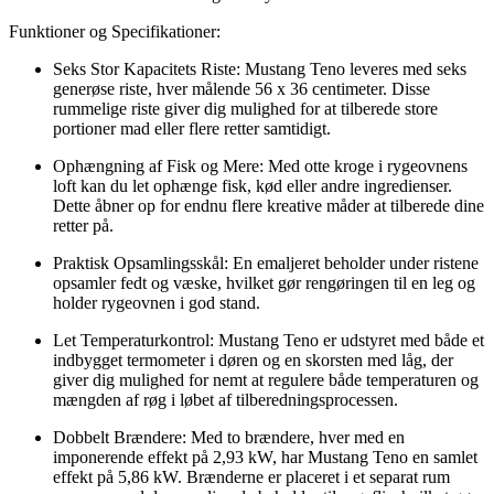
Funktioner og Specifikationer:
Seks Stor Kapacitets Riste: Mustang Teno leveres med seks
generøse riste, hver målende 56 x 36 centimeter. Disse
rummelige riste giver dig mulighed for at tilberede store
portioner mad eller flere retter samtidigt.
Ophængning af Fisk og Mere: Med otte kroge i rygeovnens
loft kan du let ophænge fisk, kød eller andre ingredienser.
Dette åbner op for endnu flere kreative måder at tilberede dine
retter på.
Praktisk Opsamlingsskål: En emaljeret beholder under ristene
opsamler fedt og væske, hvilket gør rengøringen til en leg og
holder rygeovnen i god stand.
Let Temperaturkontrol: Mustang Teno er udstyret med både et
indbygget termometer i døren og en skorsten med låg, der
giver dig mulighed for nemt at regulere både temperaturen og
mængden af røg i løbet af tilberedningsprocessen.
Dobbelt Brændere: Med to brændere, hver med en
imponerende effekt på 2,93 kW, har Mustang Teno en samlet
effekt på 5,86 kW. Brænderne er placeret i et separat rum