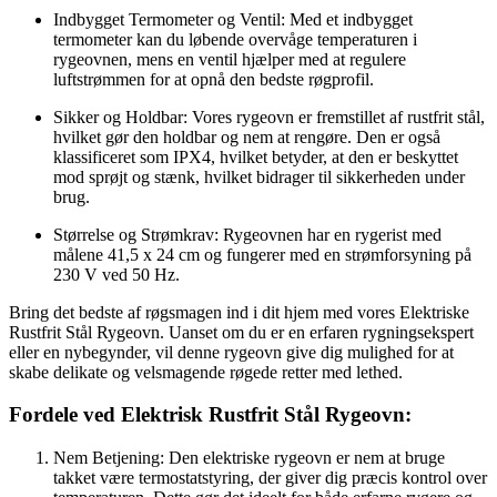
Indbygget Termometer og Ventil: Med et indbygget
termometer kan du løbende overvåge temperaturen i
rygeovnen, mens en ventil hjælper med at regulere
luftstrømmen for at opnå den bedste røgprofil.
Sikker og Holdbar: Vores rygeovn er fremstillet af rustfrit stål,
hvilket gør den holdbar og nem at rengøre. Den er også
klassificeret som IPX4, hvilket betyder, at den er beskyttet
mod sprøjt og stænk, hvilket bidrager til sikkerheden under
brug.
Størrelse og Strømkrav: Rygeovnen har en rygerist med
målene 41,5 x 24 cm og fungerer med en strømforsyning på
230 V ved 50 Hz.
Bring det bedste af røgsmagen ind i dit hjem med vores Elektriske
Rustfrit Stål Rygeovn. Uanset om du er en erfaren rygningsekspert
eller en nybegynder, vil denne rygeovn give dig mulighed for at
skabe delikate og velsmagende røgede retter med lethed.
Fordele ved Elektrisk Rustfrit Stål Rygeovn:
Nem Betjening: Den elektriske rygeovn er nem at bruge
takket være termostatstyring, der giver dig præcis kontrol over