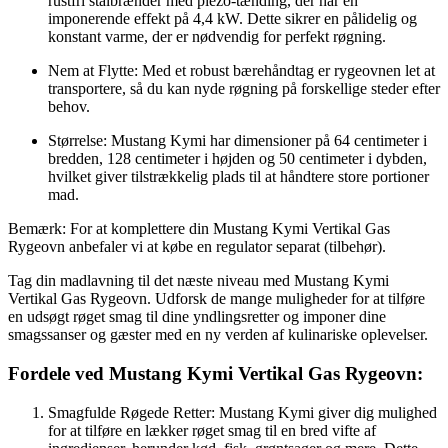
rustfri stålbrænder med piezo-tænding, der har en
imponerende effekt på 4,4 kW. Dette sikrer en pålidelig og
konstant varme, der er nødvendig for perfekt røgning.
Nem at Flytte: Med et robust bærehåndtag er rygeovnen let at
transportere, så du kan nyde røgning på forskellige steder efter
behov.
Størrelse: Mustang Kymi har dimensioner på 64 centimeter i
bredden, 128 centimeter i højden og 50 centimeter i dybden,
hvilket giver tilstrækkelig plads til at håndtere store portioner
mad.
Bemærk: For at komplettere din Mustang Kymi Vertikal Gas
Rygeovn anbefaler vi at købe en regulator separat (tilbehør).
Tag din madlavning til det næste niveau med Mustang Kymi
Vertikal Gas Rygeovn. Udforsk de mange muligheder for at tilføre
en udsøgt røget smag til dine yndlingsretter og imponer dine
smagssanser og gæster med en ny verden af kulinariske oplevelser.
Fordele ved Mustang Kymi Vertikal Gas Rygeovn:
Smagfulde Røgede Retter: Mustang Kymi giver dig mulighed
for at tilføre en lækker røget smag til en bred vifte af