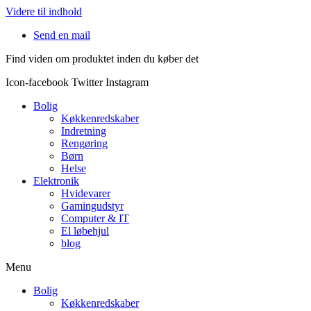
Videre til indhold
Send en mail
Find viden om produktet inden du køber det
Icon-facebook
Twitter
Instagram
Bolig
Køkkenredskaber
Indretning
Rengøring
Børn
Helse
Elektronik
Hvidevarer
Gamingudstyr
Computer & IT
El løbehjul
blog
Menu
Bolig
Køkkenredskaber