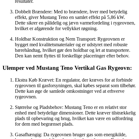
resultater.
Dobbelt Brændere: Med to brændere, hver med betydelig
effekt, giver Mustang Teno en samlet effekt på 5,86 kW.
Dette sikrer en pålidelig og jævn varmefordeling i rygeovnen,
hvilket er afgørende for vellykket røgning.
Holdbar Konstruktion og Nem Transport: Rygeovnen er
bygget med kvalitetsmaterialer og er udstyret med robuste
bærehåndtag, hvilket gør den holdbar og let at transportere.
Den kan nemt flyttes til forskellige placeringer efter behov.
Ulemper ved Mustang Teno Vertikal Gas Rygeovn:
Ekstra Køb Krævet: En regulator, der kræves for at forbinde
rygeovnen til gasforsyningen, skal købes separat som tilbehør.
Dette kan øge de samlede omkostninger ved at erhverve
rygeovnen.
Størrelse og Pladsbehov: Mustang Teno er en relativt stor
enhed med betydelige dimensioner. Dette kræver tilstrækkelig
plads til opbevaring og brug, hvilket kan være en udfordring
for dem med begrænset plads.
Gasafhængig: Da rygeovnen bruger gas som energikilde,