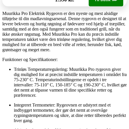
Muurikka Pro Elektrisk Rygeovn er den nyeste og mest alsidige
tilføjelse til din madlavningsarsenal. Denne rygeovn er designet til at
levere bekvem og hurtig røgning af fødevarer ved hjælp af træpiller,
samtidig med at den også fungerer som en traditionel grill, når du
ikke ønsker røgsmag. Med Muurikka Pro kan du præcis indstille
temperaturen takket være den trinløse regulering, hvilket giver dig
mulighed for at tilberede en bred vifte af retter, herunder fisk, kød,
grøntsager og meget mere.
Funktioner og Specifikationer:
Trinløs Temperaturregulering: Muurikka Pro rygeovn giver
dig mulighed for at præcist indstille temperaturen i området fra
75-230° C. Temperaturindstillingerne er opdelt i tre
intervaller: 75-110° C, 150-185° C og 190-230° C, hvilket gør
det nemt at tilpasse varmen til dine specifikke retter og
præferencer.
Integreret Termometer: Rygeovnen er udstyret med et
indbygget termometer, der gør det nemt at overvåge
rygningstemperaturen og sikre, at dine retter tilberedes perfekt
hver gang.