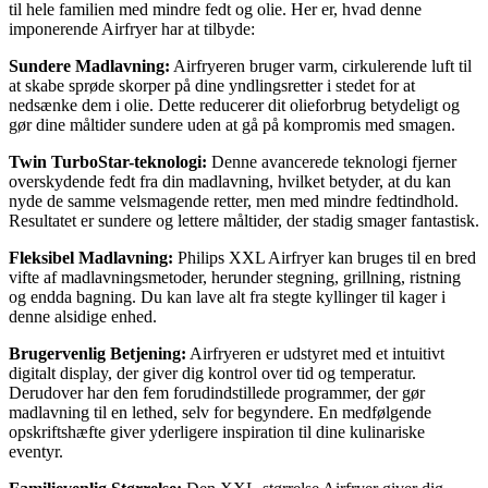
til hele familien med mindre fedt og olie. Her er, hvad denne
imponerende Airfryer har at tilbyde:
Sundere Madlavning:
Airfryeren bruger varm, cirkulerende luft til
at skabe sprøde skorper på dine yndlingsretter i stedet for at
nedsænke dem i olie. Dette reducerer dit olieforbrug betydeligt og
gør dine måltider sundere uden at gå på kompromis med smagen.
Twin TurboStar-teknologi:
Denne avancerede teknologi fjerner
overskydende fedt fra din madlavning, hvilket betyder, at du kan
nyde de samme velsmagende retter, men med mindre fedtindhold.
Resultatet er sundere og lettere måltider, der stadig smager fantastisk.
Fleksibel Madlavning:
Philips XXL Airfryer kan bruges til en bred
vifte af madlavningsmetoder, herunder stegning, grillning, ristning
og endda bagning. Du kan lave alt fra stegte kyllinger til kager i
denne alsidige enhed.
Brugervenlig Betjening:
Airfryeren er udstyret med et intuitivt
digitalt display, der giver dig kontrol over tid og temperatur.
Derudover har den fem forudindstillede programmer, der gør
madlavning til en lethed, selv for begyndere. En medfølgende
opskriftshæfte giver yderligere inspiration til dine kulinariske
eventyr.