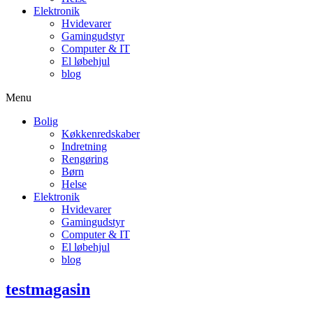
Elektronik
Hvidevarer
Gamingudstyr
Computer & IT
El løbehjul
blog
Menu
Bolig
Køkkenredskaber
Indretning
Rengøring
Børn
Helse
Elektronik
Hvidevarer
Gamingudstyr
Computer & IT
El løbehjul
blog
testmagasin