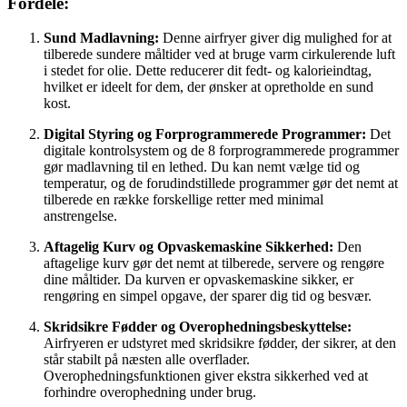
Fordele:
Sund Madlavning:
Denne airfryer giver dig mulighed for at
tilberede sundere måltider ved at bruge varm cirkulerende luft
i stedet for olie. Dette reducerer dit fedt- og kalorieindtag,
hvilket er ideelt for dem, der ønsker at opretholde en sund
kost.
Digital Styring og Forprogrammerede Programmer:
Det
digitale kontrolsystem og de 8 forprogrammerede programmer
gør madlavning til en lethed. Du kan nemt vælge tid og
temperatur, og de forudindstillede programmer gør det nemt at
tilberede en række forskellige retter med minimal
anstrengelse.
Aftagelig Kurv og Opvaskemaskine Sikkerhed:
Den
aftagelige kurv gør det nemt at tilberede, servere og rengøre
dine måltider. Da kurven er opvaskemaskine sikker, er
rengøring en simpel opgave, der sparer dig tid og besvær.
Skridsikre Fødder og Overophedningsbeskyttelse:
Airfryeren er udstyret med skridsikre fødder, der sikrer, at den
står stabilt på næsten alle overflader.
Overophedningsfunktionen giver ekstra sikkerhed ved at
forhindre overophedning under brug.