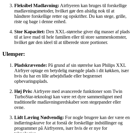
Fleksibel Madlavning:
Airfryeren kan bruges til forskellige
madlavningsmetoder, hvilket gør den alsidig nok til at
håndtere forskellige retter og opskrifter. Du kan stege, grille,
riste og bage i denne enhed.
Stor Kapacitet:
Den XXL-størrelse giver dig masser af plads
til at lave mad til hele familien eller til store sammenkomster,
hvilket gør den ideel til at tilberede store portioner.
Ulemper:
Pladskrævende:
På grund af sin størrelse kan Philips XXL
Airfryer optage en betydelig mængde plads i dit køkken, især
hvis du har en lille arbejdsflade eller begrænset
opbevaringsplads.
Høj Pris:
Airfryere med avancerede funktioner som Twin
TurboStar-teknologi kan være ret dyre sammenlignet med
traditionelle madlavningsredskaber som stegepander eller
ovne.
Lidt Læring Nødvendig:
For nogle brugere kan der være en
indlæringskurve for at forstå de forskellige indstillinger og
programmer på Airfryeren, især hvis de er nye for