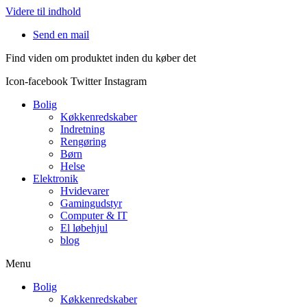
Videre til indhold
Send en mail
Find viden om produktet inden du køber det
Icon-facebook
Twitter
Instagram
Bolig
Køkkenredskaber
Indretning
Rengøring
Børn
Helse
Elektronik
Hvidevarer
Gamingudstyr
Computer & IT
El løbehjul
blog
Menu
Bolig
Køkkenredskaber