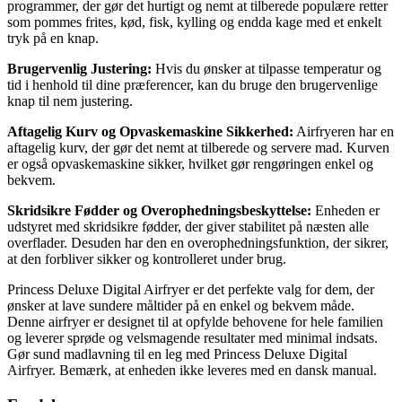
programmer, der gør det hurtigt og nemt at tilberede populære retter
som pommes frites, kød, fisk, kylling og endda kage med et enkelt
tryk på en knap.
Brugervenlig Justering:
Hvis du ønsker at tilpasse temperatur og
tid i henhold til dine præferencer, kan du bruge den brugervenlige
knap til nem justering.
Aftagelig Kurv og Opvaskemaskine Sikkerhed:
Airfryeren har en
aftagelig kurv, der gør det nemt at tilberede og servere mad. Kurven
er også opvaskemaskine sikker, hvilket gør rengøringen enkel og
bekvem.
Skridsikre Fødder og Overophedningsbeskyttelse:
Enheden er
udstyret med skridsikre fødder, der giver stabilitet på næsten alle
overflader. Desuden har den en overophedningsfunktion, der sikrer,
at den forbliver sikker og kontrolleret under brug.
Princess Deluxe Digital Airfryer er det perfekte valg for dem, der
ønsker at lave sundere måltider på en enkel og bekvem måde.
Denne airfryer er designet til at opfylde behovene for hele familien
og leverer sprøde og velsmagende resultater med minimal indsats.
Gør sund madlavning til en leg med Princess Deluxe Digital
Airfryer. Bemærk, at enheden ikke leveres med en dansk manual.