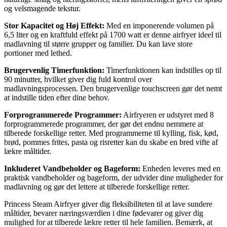
og velsmagende tekstur.
Stor Kapacitet og Høj Effekt:
Med en imponerende volumen på
6,5 liter og en kraftfuld effekt på 1700 watt er denne airfryer ideel til
madlavning til større grupper og familier. Du kan lave store
portioner med lethed.
Brugervenlig Timerfunktion:
Timerfunktionen kan indstilles op til
90 minutter, hvilket giver dig fuld kontrol over
madlavningsprocessen. Den brugervenlige touchscreen gør det nemt
at indstille tiden efter dine behov.
Forprogrammerede Programmer:
Airfryeren er udstyret med 8
forprogrammerede programmer, der gør det endnu nemmere at
tilberede forskellige retter. Med programmerne til kylling, fisk, kød,
brød, pommes frites, pasta og risretter kan du skabe en bred vifte af
lækre måltider.
Inkluderet Vandbeholder og Bageform:
Enheden leveres med en
praktisk vandbeholder og bageform, der udvider dine muligheder for
madlavning og gør det lettere at tilberede forskellige retter.
Princess Steam Airfryer giver dig fleksibiliteten til at lave sundere
måltider, bevarer næringsværdien i dine fødevarer og giver dig
mulighed for at tilberede lækre retter til hele familien. Bemærk, at