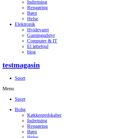
Indretning
Rengøring
Børn
Helse
Elektronik
Hvidevarer
Gamingudstyr
Computer & IT
El løbehjul
blog
testmagasin
Sport
Menu
Sport
Bolig
Køkkenredskaber
Indretning
Rengøring
Børn
Helse