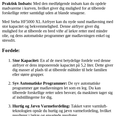
Praktisk Indsats:
Med den medfølgende indsats kan du opdele
madvarerne i kurven, hvilket giver dig mulighed for at tilberede
forskellige retter samtidigt uden at blande smagene.
Med Steba HF5000 XL Airfryer kan du nyde sund madlavning med
stor kapacitet og bekvemmelighed. Denne airfryer giver dig
mulighed for at tilberede en bred vifte af lækre retter med mindre
olie, og dens automatiske programmer gør madlavningen enkel og
stressfri.
Fordele:
Stor Kapacitet:
En af de mest betydelige fordele ved denne
airfryer er dens imponerende kapacitet på 5,2 liter. Dette giver
dig masser af plads til at tilberede måltider til hele familien
eller større grupper.
Syv Automatiske Programmer:
De syv automatiske
programmer gør madlavningen let som en leg. Du kan
tilberede forskellige retter uden besvær, da maskinen tager sig
af indstillingerne for dig.
Hurtig og Jævn Varmefordeling:
Takket være varmluft-
teknologien opnår du hurtig og jævn varmefordeling, hvilket
resulterer i lækre og ensartede resultater.