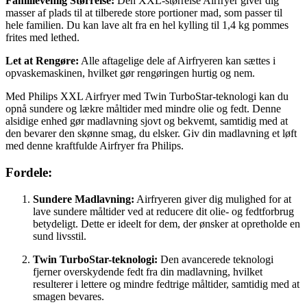
Familievenlig Størrelse:
Den XXL-størrelse Airfryer giver dig
masser af plads til at tilberede store portioner mad, som passer til
hele familien. Du kan lave alt fra en hel kylling til 1,4 kg pommes
frites med lethed.
Let at Rengøre:
Alle aftagelige dele af Airfryeren kan sættes i
opvaskemaskinen, hvilket gør rengøringen hurtig og nem.
Med Philips XXL Airfryer med Twin TurboStar-teknologi kan du
opnå sundere og lækre måltider med mindre olie og fedt. Denne
alsidige enhed gør madlavning sjovt og bekvemt, samtidig med at
den bevarer den skønne smag, du elsker. Giv din madlavning et løft
med denne kraftfulde Airfryer fra Philips.
Fordele:
Sundere Madlavning:
Airfryeren giver dig mulighed for at
lave sundere måltider ved at reducere dit olie- og fedtforbrug
betydeligt. Dette er ideelt for dem, der ønsker at opretholde en
sund livsstil.
Twin TurboStar-teknologi:
Den avancerede teknologi
fjerner overskydende fedt fra din madlavning, hvilket
resulterer i lettere og mindre fedtrige måltider, samtidig med at
smagen bevares.