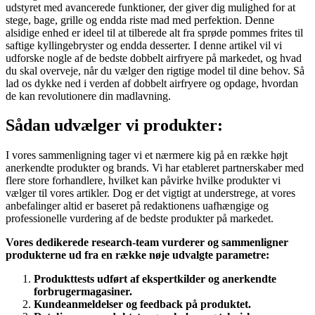
udstyret med avancerede funktioner, der giver dig mulighed for at
stege, bage, grille og endda riste mad med perfektion. Denne
alsidige enhed er ideel til at tilberede alt fra sprøde pommes frites til
saftige kyllingebryster og endda desserter. I denne artikel vil vi
udforske nogle af de bedste dobbelt airfryere på markedet, og hvad
du skal overveje, når du vælger den rigtige model til dine behov. Så
lad os dykke ned i verden af dobbelt airfryere og opdage, hvordan
de kan revolutionere din madlavning.
Sådan udvælger vi produkter:
I vores sammenligning tager vi et nærmere kig på en række højt
anerkendte produkter og brands. Vi har etableret partnerskaber med
flere store forhandlere, hvilket kan påvirke hvilke produkter vi
vælger til vores artikler. Dog er det vigtigt at understrege, at vores
anbefalinger altid er baseret på redaktionens uafhængige og
professionelle vurdering af de bedste produkter på markedet.
Vores dedikerede research-team vurderer og sammenligner
produkterne ud fra en række nøje udvalgte parametre:
Produkttests udført af ekspertkilder og anerkendte
forbrugermagasiner.
Kundeanmeldelser og feedback på produktet.