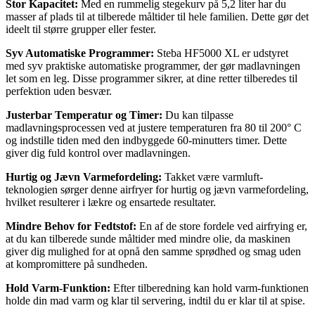
Stor Kapacitet:
Med en rummelig stegekurv på 5,2 liter har du
masser af plads til at tilberede måltider til hele familien. Dette gør det
ideelt til større grupper eller fester.
Syv Automatiske Programmer:
Steba HF5000 XL er udstyret
med syv praktiske automatiske programmer, der gør madlavningen
let som en leg. Disse programmer sikrer, at dine retter tilberedes til
perfektion uden besvær.
Justerbar Temperatur og Timer:
Du kan tilpasse
madlavningsprocessen ved at justere temperaturen fra 80 til 200° C
og indstille tiden med den indbyggede 60-minutters timer. Dette
giver dig fuld kontrol over madlavningen.
Hurtig og Jævn Varmefordeling:
Takket være varmluft-
teknologien sørger denne airfryer for hurtig og jævn varmefordeling,
hvilket resulterer i lækre og ensartede resultater.
Mindre Behov for Fedtstof:
En af de store fordele ved airfrying er,
at du kan tilberede sunde måltider med mindre olie, da maskinen
giver dig mulighed for at opnå den samme sprødhed og smag uden
at kompromittere på sundheden.
Hold Varm-Funktion:
Efter tilberedning kan hold varm-funktionen
holde din mad varm og klar til servering, indtil du er klar til at spise.