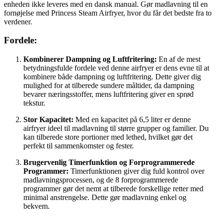
enheden ikke leveres med en dansk manual. Gør madlavning til en
fornøjelse med Princess Steam Airfryer, hvor du får det bedste fra to
verdener.
Fordele:
Kombinerer Dampning og Luftfritering:
En af de mest
betydningsfulde fordele ved denne airfryer er dens evne til at
kombinere både dampning og luftfritering. Dette giver dig
mulighed for at tilberede sundere måltider, da dampning
bevarer næringsstoffer, mens luftfritering giver en sprød
tekstur.
Stor Kapacitet:
Med en kapacitet på 6,5 liter er denne
airfryer ideel til madlavning til større grupper og familier. Du
kan tilberede store portioner med lethed, hvilket gør det
perfekt til sammenkomster og fester.
Brugervenlig Timerfunktion og Forprogrammerede
Programmer:
Timerfunktionen giver dig fuld kontrol over
madlavningsprocessen, og de 8 forprogrammerede
programmer gør det nemt at tilberede forskellige retter med
minimal anstrengelse. Dette gør madlavning enkel og
bekvem.