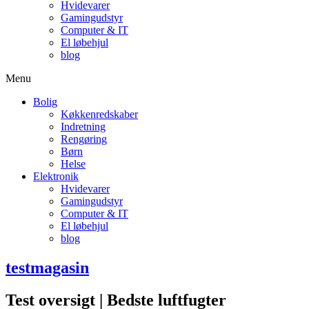
Hvidevarer
Gamingudstyr
Computer & IT
El løbehjul
blog
Menu
Bolig
Køkkenredskaber
Indretning
Rengøring
Børn
Helse
Elektronik
Hvidevarer
Gamingudstyr
Computer & IT
El løbehjul
blog
testmagasin
Test oversigt | Bedste luftfugter