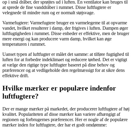
op i små dråber, der sprøjtes ud i luften. En ventilator kan bruges til
at sprede de fine vanddråber i rummet. Disse luftfugtere er
velegnede til mindre rum og er normalt støjsvage.
Varmefugtere: Varmefugtere bruger en varmelegeme til at opvarme
vandet, hvilket resulterer i damp, der frigives i luften. Dampen øger
luftfugtigheden i rummet. Disse enheder er effektive, men de bruger
mere energi og kan producere varm damp, hvilket kan øge
temperaturen i rummet.
Uanset typen af luftfugter er målet det samme: at tilføre fugtighed til
luften for at forbedre indeklimaet og reducere tørhed. Det er vigtigt
at vælge den rigtige type luftfugter baseret på dine behov og
præferencer og at vedligeholde den regelmæssigt for at sikre dens
effektive drift.
Hvilke mærker er populære indenfor
luftfugtere?
Der er mange mærker på markedet, der producerer luftfugtere af høj
kvalitet. Populariteten af disse mærker kan variere afhængigt af
regionen og forbrugernes præferencer. Her er nogle af de populære
mærker inden for luftfugtere, der har et godt omdømme: