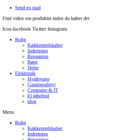
Videre
Send en mail
til
Find viden om produktet inden du køber det
indhold
Icon-facebook
Twitter
Instagram
Bolig
Køkkenredskaber
Indretning
Rengøring
Børn
Helse
Elektronik
Hvidevarer
Gamingudstyr
Computer & IT
El løbehjul
blog
Menu
Bolig
Køkkenredskaber
Indretning
Rengøring