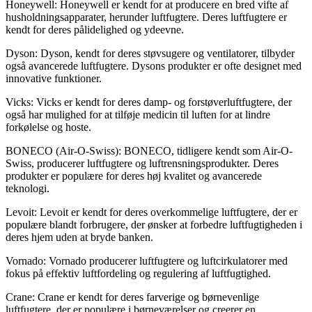
Honeywell: Honeywell er kendt for at producere en bred vifte af
husholdningsapparater, herunder luftfugtere. Deres luftfugtere er
kendt for deres pålidelighed og ydeevne.
Dyson: Dyson, kendt for deres støvsugere og ventilatorer, tilbyder
også avancerede luftfugtere. Dysons produkter er ofte designet med
innovative funktioner.
Vicks: Vicks er kendt for deres damp- og forstøverluftfugtere, der
også har mulighed for at tilføje medicin til luften for at lindre
forkølelse og hoste.
BONECO (Air-O-Swiss): BONECO, tidligere kendt som Air-O-
Swiss, producerer luftfugtere og luftrensningsprodukter. Deres
produkter er populære for deres høj kvalitet og avancerede
teknologi.
Levoit: Levoit er kendt for deres overkommelige luftfugtere, der er
populære blandt forbrugere, der ønsker at forbedre luftfugtigheden i
deres hjem uden at bryde banken.
Vornado: Vornado producerer luftfugtere og luftcirkulatorer med
fokus på effektiv luftfordeling og regulering af luftfugtighed.
Crane: Crane er kendt for deres farverige og børnevenlige
luftfugtere, der er populære i børneværelser og creerer en