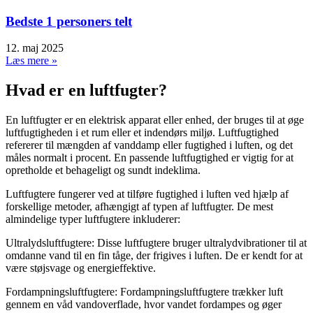
Bedste 1 personers telt
12. maj 2025
Læs mere »
Hvad er en luftfugter?
En luftfugter er en elektrisk apparat eller enhed, der bruges til at øge
luftfugtigheden i et rum eller et indendørs miljø. Luftfugtighed
refererer til mængden af vanddamp eller fugtighed i luften, og det
måles normalt i procent. En passende luftfugtighed er vigtig for at
opretholde et behageligt og sundt indeklima.
Luftfugtere fungerer ved at tilføre fugtighed i luften ved hjælp af
forskellige metoder, afhængigt af typen af luftfugter. De mest
almindelige typer luftfugtere inkluderer:
Ultralydsluftfugtere: Disse luftfugtere bruger ultralydvibrationer til at
omdanne vand til en fin tåge, der frigives i luften. De er kendt for at
være støjsvage og energieffektive.
Fordampningsluftfugtere: Fordampningsluftfugtere trækker luft
gennem en våd vandoverflade, hvor vandet fordampes og øger