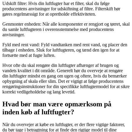
Udskift filtre: Hvis din luftfugter har et filter, skal du følge
producentens anvisninger for udskiftning af filtre. Filterskift bør
gøres regelmæssigt for at opretholde effektiviteten.
Genmonter enheden: Når alle komponenter er rengjort og tørret, skal
du samle luftfugteren i overensstemmelse med producentens
anvisninger.
Fyld med rent vand: Fyld vandtanken med rent vand, og placer den
tilbage i enheden. Sluk for luftfugteren, og tænd den igen for at
fortsætte med at fugte luften.
Hvor ofte du skal rengøre din luftfugter afhænger af brugen og
vandets kvalitet i dit område. Generelt bør du overveje at rengøre
din luftfugter mindst en gang om ugen og oftere, hvis du bemærker
opbygning af skala eller slim. Det er vigtigt at følge producentens
rengøringsinstruktioner for din specifikke luftfugtermodel for at sikre
korrekt vedligeholdelse og lang levetid.
Hvad bør man være opmærksom på
inden køb af luftfugter?
Når du overvejer at købe en luftfugter, er der flere vigtige faktorer,
du bør tage i betragtning for at finde den rigtige model til dine