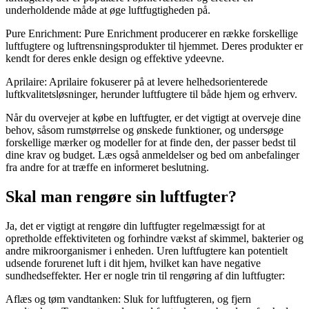
underholdende måde at øge luftfugtigheden på.
Pure Enrichment: Pure Enrichment producerer en række forskellige
luftfugtere og luftrensningsprodukter til hjemmet. Deres produkter er
kendt for deres enkle design og effektive ydeevne.
Aprilaire: Aprilaire fokuserer på at levere helhedsorienterede
luftkvalitetsløsninger, herunder luftfugtere til både hjem og erhverv.
Når du overvejer at købe en luftfugter, er det vigtigt at overveje dine
behov, såsom rumstørrelse og ønskede funktioner, og undersøge
forskellige mærker og modeller for at finde den, der passer bedst til
dine krav og budget. Læs også anmeldelser og bed om anbefalinger
fra andre for at træffe en informeret beslutning.
Skal man rengøre sin luftfugter?
Ja, det er vigtigt at rengøre din luftfugter regelmæssigt for at
opretholde effektiviteten og forhindre vækst af skimmel, bakterier og
andre mikroorganismer i enheden. Uren luftfugtere kan potentielt
udsende forurenet luft i dit hjem, hvilket kan have negative
sundhedseffekter. Her er nogle trin til rengøring af din luftfugter:
Aflæs og tøm vandtanken: Sluk for luftfugteren, og fjern