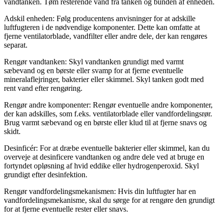
vandtanken. Tøm resterende vand fra tanken og bunden af enheden.
Adskil enheden: Følg producentens anvisninger for at adskille
luftfugteren i de nødvendige komponenter. Dette kan omfatte at
fjerne ventilatorblade, vandfilter eller andre dele, der kan rengøres
separat.
Rengør vandtanken: Skyl vandtanken grundigt med varmt
sæbevand og en børste eller svamp for at fjerne eventuelle
mineralaflejringer, bakterier eller skimmel. Skyl tanken godt med
rent vand efter rengøring.
Rengør andre komponenter: Rengør eventuelle andre komponenter,
der kan adskilles, som f.eks. ventilatorblade eller vandfordelingsrør.
Brug varmt sæbevand og en børste eller klud til at fjerne snavs og
skidt.
Desinficér: For at dræbe eventuelle bakterier eller skimmel, kan du
overveje at desinficere vandtanken og andre dele ved at bruge en
fortyndet opløsning af hvid eddike eller hydrogenperoxid. Skyl
grundigt efter desinfektion.
Rengør vandfordelingsmekanismen: Hvis din luftfugter har en
vandfordelingsmekanisme, skal du sørge for at rengøre den grundigt
for at fjerne eventuelle rester eller snavs.