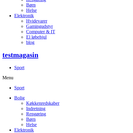
Børn
Helse
Elektronik
Hvidevarer
Gamingudstyr
Computer & IT
El løbehjul
blog
testmagasin
Sport
Menu
Sport
Bolig
Køkkenredskaber
Indretning
Rengøring
Børn
Helse
Elektronik