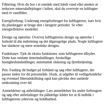
Filtrering: Hvis du bor i et område med hårdt vand eller ønsker at
reducere mineralaflejringer i luften, skal du overveje en luftfugter
med et vandfilter.
Energiforbrug: Undersøg energiforbruget for luftfugteren, især hvis
du planlægger at bruge den i længere perioder. Se efter
energieffektive modeller.
Design og størrelse: Overvej luftfugterens design og størrelse i
forhold til din indretning og det tilgængelige plads. Nogle luftfugtere
har slankere og mere æstetiske designs.
Funktioner: Tjek de ekstra funktioner, som luftfugteren tilbyder.
Dette kan omfatte timerindstillinger, forskellige
hastighedsindstillinger, automatisk slukning og fjernbetjening.
Pris: Fastlæg dit budget på forhånd og søg efter luftfugtere, der
passer inden for dit prisområde. Husk, at udgifter til vedligeholdelse
og eventuel filterudskiftning også kan påvirke den samlede
omkostning over tid.
Anmeldelser og anbefalinger: Læs anmeldelser fra andre forbrugere
og søg efter anbefalinger fra pålidelige kilder for at få indblik i
luftfugterens ydeevne og holdbarhed.