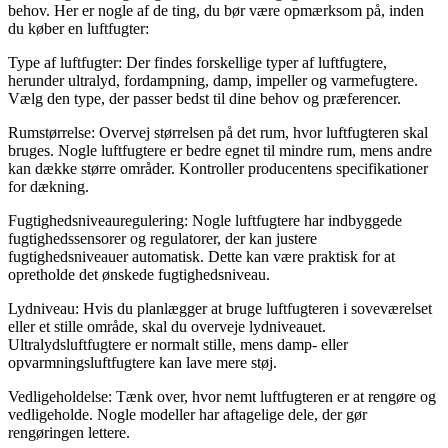
behov. Her er nogle af de ting, du bør være opmærksom på, inden
du køber en luftfugter:
Type af luftfugter: Der findes forskellige typer af luftfugtere,
herunder ultralyd, fordampning, damp, impeller og varmefugtere.
Vælg den type, der passer bedst til dine behov og præferencer.
Rumstørrelse: Overvej størrelsen på det rum, hvor luftfugteren skal
bruges. Nogle luftfugtere er bedre egnet til mindre rum, mens andre
kan dække større områder. Kontroller producentens specifikationer
for dækning.
Fugtighedsniveauregulering: Nogle luftfugtere har indbyggede
fugtighedssensorer og regulatorer, der kan justere
fugtighedsniveauer automatisk. Dette kan være praktisk for at
opretholde det ønskede fugtighedsniveau.
Lydniveau: Hvis du planlægger at bruge luftfugteren i soveværelset
eller et stille område, skal du overveje lydniveauet.
Ultralydsluftfugtere er normalt stille, mens damp- eller
opvarmningsluftfugtere kan lave mere støj.
Vedligeholdelse: Tænk over, hvor nemt luftfugteren er at rengøre og
vedligeholde. Nogle modeller har aftagelige dele, der gør
rengøringen lettere.