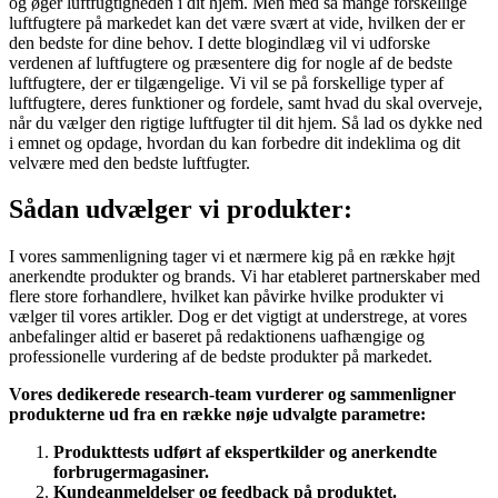
og øger luftfugtigheden i dit hjem. Men med så mange forskellige
luftfugtere på markedet kan det være svært at vide, hvilken der er
den bedste for dine behov. I dette blogindlæg vil vi udforske
verdenen af luftfugtere og præsentere dig for nogle af de bedste
luftfugtere, der er tilgængelige. Vi vil se på forskellige typer af
luftfugtere, deres funktioner og fordele, samt hvad du skal overveje,
når du vælger den rigtige luftfugter til dit hjem. Så lad os dykke ned
i emnet og opdage, hvordan du kan forbedre dit indeklima og dit
velvære med den bedste luftfugter.
Sådan udvælger vi produkter:
I vores sammenligning tager vi et nærmere kig på en række højt
anerkendte produkter og brands. Vi har etableret partnerskaber med
flere store forhandlere, hvilket kan påvirke hvilke produkter vi
vælger til vores artikler. Dog er det vigtigt at understrege, at vores
anbefalinger altid er baseret på redaktionens uafhængige og
professionelle vurdering af de bedste produkter på markedet.
Vores dedikerede research-team vurderer og sammenligner
produkterne ud fra en række nøje udvalgte parametre:
Produkttests udført af ekspertkilder og anerkendte
forbrugermagasiner.
Kundeanmeldelser og feedback på produktet.