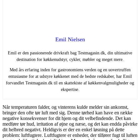
Emil Nielsen
Emil er den passionerede drivkraft bag Testmagasin.dk, din ultimative
destination for køkkenudstyr, cykler, møbler og meget mere.
Med års erfaring inden for gastronomiens verden og en uovertruffen
entusiasme for at udstyre køkkenet med de bedste redskaber, har Emil
forvandlet Testmagasin.dk til en skattekiste af køkkenvalgmuligheder og
ekspertise.
Når temperaturen falder, og vinterens kulde melder sin ankomst,
bringer den ofte tør luft med sig. Denne tørhed kan have en række
negative konsekvenser for dit hjem og dit velbefindende. Det kan
medføre tør hud, irritation af øjne og næse, og det kan endda påvirke
dit helbred negativt. Heldigvis er der en enkel løsning på dette
problem: luftfugtere. Luftfugtere er enheder, der tilfører fugt til luften