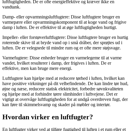
luftfugtigheden. De er ofte energieffektive og kræver ikke en
vandtank.
Damp- eller opvarmningsluftfugtere: Disse luftfugtere bruger en
varmepære eller opvarmningskomponent til at koge vand og frigive
damp i luften. De er effektive til at øge luftfugtigheden hurtigt.
Impeller- eller forstøverluftfugtere: Disse luftfugtere bruger en hurtig
roterende skive til at bryde vand op i små dråber, der sprøjtes ud i
luften. De er velegnede til mindre rum og er ofte mere støjsvage.
Varmefugtere: Disse enheder bruger en varmelegeme til at varme
vandet, hvilket resulterer i damp, der frigives i luften. De er
effektive, men kan bruge mere energi.
Luftfugtere kan hjælpe med at reducere tørhed i luften, hvilket kan
have positive virkninger på dit velbefindende. De kan lindre tør hud,
øjne og næse, reducere statisk elektricitet, forbedre søvnkvaliteten
og hjælpe med at forhindre tørre slimhinder i luftvejene. Det er
vigtigt at overvåge luftfugtigheden for at undgå overdreven fugt, der
kan føre til skimmelsvamp og skader på møbler og interiør.
Hvordan virker en luftfugter?
En luftfugter virker ved at tilføre fugtighed til luften i et rum eller et