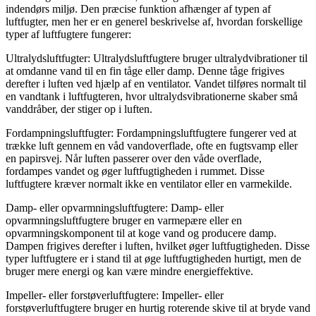
indendørs miljø. Den præcise funktion afhænger af typen af
luftfugter, men her er en generel beskrivelse af, hvordan forskellige
typer af luftfugtere fungerer:
Ultralydsluftfugter: Ultralydsluftfugtere bruger ultralydvibrationer til
at omdanne vand til en fin tåge eller damp. Denne tåge frigives
derefter i luften ved hjælp af en ventilator. Vandet tilføres normalt til
en vandtank i luftfugteren, hvor ultralydsvibrationerne skaber små
vanddråber, der stiger op i luften.
Fordampningsluftfugter: Fordampningsluftfugtere fungerer ved at
trække luft gennem en våd vandoverflade, ofte en fugtsvamp eller
en papirsvej. Når luften passerer over den våde overflade,
fordampes vandet og øger luftfugtigheden i rummet. Disse
luftfugtere kræver normalt ikke en ventilator eller en varmekilde.
Damp- eller opvarmningsluftfugtere: Damp- eller
opvarmningsluftfugtere bruger en varmepære eller en
opvarmningskomponent til at koge vand og producere damp.
Dampen frigives derefter i luften, hvilket øger luftfugtigheden. Disse
typer luftfugtere er i stand til at øge luftfugtigheden hurtigt, men de
bruger mere energi og kan være mindre energieffektive.
Impeller- eller forstøverluftfugtere: Impeller- eller
forstøverluftfugtere bruger en hurtig roterende skive til at bryde vand