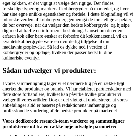
eget køkken, er det vigtigt at vælge den rigtige. Der findes
forskellige typer og mærker af kobbergryder på markedet, og hver
har sine egne unikke egenskaber og fordele. I dette blogindlæg vil vi
udforske verden af kobbergryder, gennemgå de forskellige aspekter,
du bør overveje, når du vælger den bedste kobbergryde, og hjælpe
dig med at træffe en informeret beslutning. Uanset om du er en
erfaren kok eller bare ønsker at forbedre dit køkkenarsenal, vil en
kvalitetskobbergryde være en uvurderlig tilføjelse til din
madlavningsoplevelse. Så lad os dykke ned i verden af
kobbergryder og opdage, hvilken der passer bedst til dine
kulinariske eventyr.
Sådan udvælger vi produkter:
I vores sammenligning tager vi et nærmere kig på en række højt
anerkendte produkter og brands. Vi har etableret partnerskaber med
flere store forhandlere, hvilket kan påvirke hvilke produkter vi
vælger til vores artikler. Dog er det vigtigt at understrege, at vores
anbefalinger altid er baseret på redaktionens uafhængige og
professionelle vurdering af de bedste produkter på markedet.
Vores dedikerede research-team vurderer og sammenligner
produkterne ud fra en række nøje udvalgte parametre: