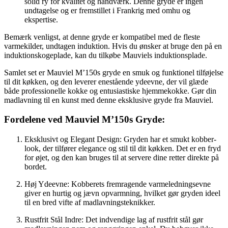
solid ry for kvalitet og håndværk. Denne gryde er ingen
undtagelse og er fremstillet i Frankrig med omhu og
ekspertise.
Bemærk venligst, at denne gryde er kompatibel med de fleste
varmekilder, undtagen induktion. Hvis du ønsker at bruge den på en
induktionskogeplade, kan du tilkøbe Mauviels induktionsplade.
Samlet set er Mauviel M’150s gryde en smuk og funktionel tilføjelse
til dit køkken, og den leverer enestående ydeevne, der vil glæde
både professionelle kokke og entusiastiske hjemmekokke. Gør din
madlavning til en kunst med denne eksklusive gryde fra Mauviel.
Fordelene ved Mauviel M’150s Gryde:
Eksklusivt og Elegant Design: Gryden har et smukt kobber-
look, der tilfører elegance og stil til dit køkken. Det er en fryd
for øjet, og den kan bruges til at servere dine retter direkte på
bordet.
Høj Ydeevne: Kobberets fremragende varmeledningsevne
giver en hurtig og jævn opvarmning, hvilket gør gryden ideel
til en bred vifte af madlavningsteknikker.
Rustfrit Stål Indre: Det indvendige lag af rustfrit stål gør