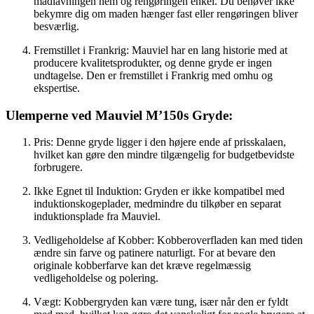
madlavningen nem og rengøringen enkel. Du behøver ikke
bekymre dig om maden hænger fast eller rengøringen bliver
besværlig.
Fremstillet i Frankrig: Mauviel har en lang historie med at
producere kvalitetsprodukter, og denne gryde er ingen
undtagelse. Den er fremstillet i Frankrig med omhu og
ekspertise.
Ulemperne ved Mauviel M’150s Gryde:
Pris: Denne gryde ligger i den højere ende af prisskalaen,
hvilket kan gøre den mindre tilgængelig for budgetbevidste
forbrugere.
Ikke Egnet til Induktion: Gryden er ikke kompatibel med
induktionskogeplader, medmindre du tilkøber en separat
induktionsplade fra Mauviel.
Vedligeholdelse af Kobber: Kobberoverfladen kan med tiden
ændre sin farve og patinere naturligt. For at bevare den
originale kobberfarve kan det kræve regelmæssig
vedligeholdelse og polering.
Vægt: Kobbergryden kan være tung, især når den er fyldt