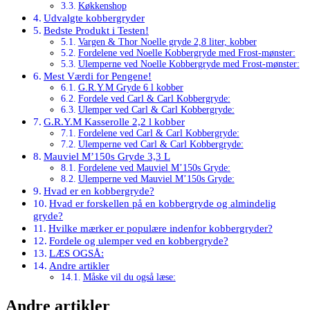
Køkkenshop
Udvalgte kobbergryder
Bedste Produkt i Testen!
Vargen & Thor Noelle gryde 2,8 liter, kobber
Fordelene ved Noelle Kobbergryde med Frost-mønster:
Ulemperne ved Noelle Kobbergryde med Frost-mønster:
Mest Værdi for Pengene!
G.R.Y.M Gryde 6 l kobber
Fordele ved Carl & Carl Kobbergryde:
Ulemper ved Carl & Carl Kobbergryde:
G.R.Y.M Kasserolle 2,2 l kobber
Fordelene ved Carl & Carl Kobbergryde:
Ulemperne ved Carl & Carl Kobbergryde:
Mauviel M’150s Gryde 3,3 L
Fordelene ved Mauviel M’150s Gryde:
Ulemperne ved Mauviel M’150s Gryde:
Hvad er en kobbergryde?
Hvad er forskellen på en kobbergryde og almindelig
gryde?
Hvilke mærker er populære indenfor kobbergryder?
Fordele og ulemper ved en kobbergryde?
LÆS OGSÅ:
Andre artikler
Måske vil du også læse:
Andre artikler