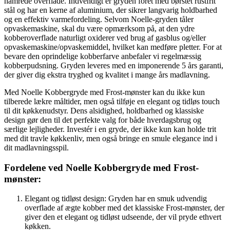
hamrede overflade. Indvendigt er gryden foret med børstet rustfrit
stål og har en kerne af aluminium, der sikrer langvarig holdbarhed
og en effektiv varmefordeling. Selvom Noelle-gryden tåler
opvaskemaskine, skal du være opmærksom på, at den ydre
kobberoverflade naturligt oxiderer ved brug af gasblus og/eller
opvaskemaskine/opvaskemiddel, hvilket kan medføre pletter. For at
bevare den oprindelige kobberfarve anbefaler vi regelmæssig
kobberpudsning. Gryden leveres med en imponerende 5 års garanti,
der giver dig ekstra tryghed og kvalitet i mange års madlavning.
Med Noelle Kobbergryde med Frost-mønster kan du ikke kun
tilberede lækre måltider, men også tilføje en elegant og tidløs touch
til dit køkkenudstyr. Dens alsidighed, holdbarhed og klassiske
design gør den til det perfekte valg for både hverdagsbrug og
særlige lejligheder. Investér i en gryde, der ikke kun kan holde trit
med dit travle køkkenliv, men også bringe en smule elegance ind i
dit madlavningsspil.
Fordelene ved Noelle Kobbergryde med Frost-
mønster:
Elegant og tidløst design: Gryden har en smuk udvendig
overflade af ægte kobber med det klassiske Frost-mønster, der
giver den et elegant og tidløst udseende, der vil pryde ethvert
køkken.