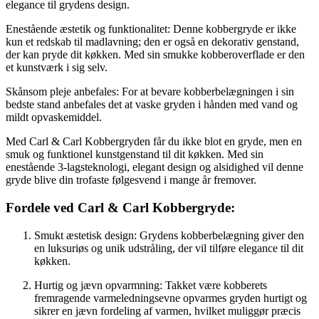
elegance til grydens design.
Enestående æstetik og funktionalitet: Denne kobbergryde er ikke
kun et redskab til madlavning; den er også en dekorativ genstand,
der kan pryde dit køkken. Med sin smukke kobberoverflade er den
et kunstværk i sig selv.
Skånsom pleje anbefales: For at bevare kobberbelægningen i sin
bedste stand anbefales det at vaske gryden i hånden med vand og
mildt opvaskemiddel.
Med Carl & Carl Kobbergryden får du ikke blot en gryde, men en
smuk og funktionel kunstgenstand til dit køkken. Med sin
enestående 3-lagsteknologi, elegant design og alsidighed vil denne
gryde blive din trofaste følgesvend i mange år fremover.
Fordele ved Carl & Carl Kobbergryde:
Smukt æstetisk design: Grydens kobberbelægning giver den
en luksuriøs og unik udstråling, der vil tilføre elegance til dit
køkken.
Hurtig og jævn opvarmning: Takket være kobberets
fremragende varmeledningsevne opvarmes gryden hurtigt og
sikrer en jævn fordeling af varmen, hvilket muliggør præcis