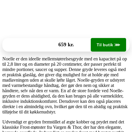
659 kr.
Til butik ⋙
Noelle er den ideelle mellemstørrelsesgryde med en kapacitet på op
til 2,8 liter og en diameter på 20 centimeter, der passer perfekt til
mindre portioner, saucer og supper. Denne gryde leveres også med
et praktisk glaslåg, der giver dig mulighed for at holde øje med
madlavningen uden at skulle løfte låget. Noelle-gryden er udstyret
med varmebestandige håndtag, der gør den nem og sikker at
håndtere, selv når den er varm. En af de store fordele ved Noelle-
gryden er dens alsidighed, da den kan bruges på alle varmekilder,
inklusive induktionskomfurer. Derudover kan den også placeres
direkte i en almindelig ovn, hvilket gør den til en alsidig og praktisk
tilføjelse til dit køkkenudstyr.
Udvendigt er gryden fremstillet af ægte kobber og prydet med det
klassiske Frost-mønster fra Vargen & Thor, der har den elegante,