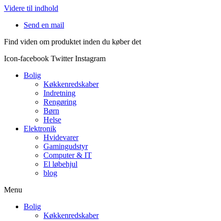
Videre til indhold
Send en mail
Find viden om produktet inden du køber det
Icon-facebook
Twitter
Instagram
Bolig
Køkkenredskaber
Indretning
Rengøring
Børn
Helse
Elektronik
Hvidevarer
Gamingudstyr
Computer & IT
El løbehjul
blog
Menu
Bolig
Køkkenredskaber