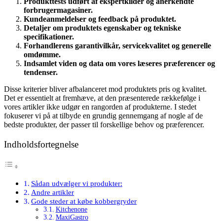
Produkttests udført af ekspertkilder og anerkendte
forbrugermagasiner.
Kundeanmeldelser og feedback på produktet.
Detaljer om produktets egenskaber og tekniske
specifikationer.
Forhandlerens garantivilkår, servicekvalitet og generelle
omdømme.
Indsamlet viden og data om vores læseres præferencer og
tendenser.
Disse kriterier bliver afbalanceret mod produktets pris og kvalitet.
Det er essentielt at fremhæve, at den præsenterede rækkefølge i
vores artikler ikke udgør en rangorden af produkterne. I stedet
fokuserer vi på at tilbyde en grundig gennemgang af nogle af de
bedste produkter, der passer til forskellige behov og præferencer.
Indholdsfortegnelse
Sådan udvælger vi produkter:
Andre artikler
Gode steder at købe kobbergryder
Kitchenone
MaxiGastro