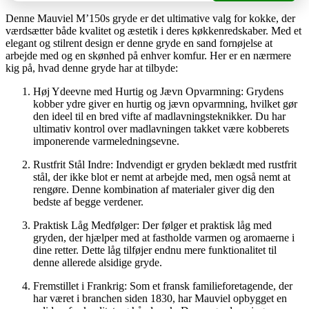
Denne Mauviel M’150s gryde er det ultimative valg for kokke, der
værdsætter både kvalitet og æstetik i deres køkkenredskaber. Med et
elegant og stilrent design er denne gryde en sand fornøjelse at
arbejde med og en skønhed på enhver komfur. Her er en nærmere
kig på, hvad denne gryde har at tilbyde:
Høj Ydeevne med Hurtig og Jævn Opvarmning: Grydens
kobber ydre giver en hurtig og jævn opvarmning, hvilket gør
den ideel til en bred vifte af madlavningsteknikker. Du har
ultimativ kontrol over madlavningen takket være kobberets
imponerende varmeledningsevne.
Rustfrit Stål Indre: Indvendigt er gryden beklædt med rustfrit
stål, der ikke blot er nemt at arbejde med, men også nemt at
rengøre. Denne kombination af materialer giver dig den
bedste af begge verdener.
Praktisk Låg Medfølger: Der følger et praktisk låg med
gryden, der hjælper med at fastholde varmen og aromaerne i
dine retter. Dette låg tilføjer endnu mere funktionalitet til
denne allerede alsidige gryde.
Fremstillet i Frankrig: Som et fransk familieforetagende, der
har været i branchen siden 1830, har Mauviel opbygget en