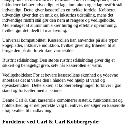
inkluderer kobber udvendigt, et lag aluminium og et lag rustfrit stål
indvendigt. Dette giver kasserollen en række fordele. Kobberet
udvendigt giver den en unik og luksuriøs udstråling, mens det
indvendige rustfri stål gør den nem at rengøre og vedligeholde.
Mellemlaget af aluminium sikrer hurtig og effektiv opvarmning,
hvilket gør det ideelt til madlavning.
Universal kompatibilitet: Kasserollen kan anvendes på alle typer
kogeplader, inklusive induktion, hvilket giver dig friheden til at
bruge den på din foretrukne varmekilde.
Rustfrit stålhåndtag: Den støbte rustfrit stålhåndtag giver dig et
sikkert og behageligt greb, selv når kasserollen er varm.
Vedligeholdelse: For at bevare kasserollens skønhed og ydeevne
anbefales det at vaske den i hånden ved hjælp af vand og
opvaskemiddel. Dette sikrer, at kobberbelægningen forbliver i god
stand og fortsætter med at skinne.
Denne Carl & Carl kasserolle kombinerer æstetik, funktionalitet og
holdbarhed og er det perfekte valg til enhver, der søger en kasserolle
i høj kvalitet til madlavning.
Fordelene ved Carl & Carl Kobbergryde: