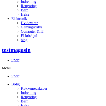
Indretning
Rengøring
Børn
Helse
Elektronik
Hvidevarer
Gamingudstyr
Computer & IT
El løbehjul
blog
testmagasin
Sport
Menu
Sport
Bolig
Køkkenredskaber
Indretning
Rengøring
Børn
Helse