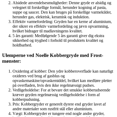
Alsidede anvendelsesmuligheder: Denne gryde er alsidig og
velegnet til forskellige formål, herunder kogning af pasta,
suppe og saucer. Den kan bruges på forskellige varmekilder,
herunder gas, elektrisk, keramisk og induktion.
Effektiv varmefordeling: Gryden har en kerne af aluminium,
der sikrer en effektiv varmefordeling og jævn opvarmning,
hvilket bidrager til madlavningens kvalitet.
5 års garanti: Medfølgende 5 års garanti giver dig ekstra
sikkerhed og tryghed i forhold til produktets kvalitet og
holdbarhed.
Ulemperne ved Noelle Kobbergryde med Frost-
mønster:
Oxidering af kobber: Den ydre kobberoverflade kan naturligt
oxideres ved brug af gasblus og
opvaskemaskine/opvaskemiddel, hvilket kan medføre pletter
på overfladen, hvis den ikke regelmæssigt pudses.
Vedligeholdelse: For at bevare det smukke kobberudseende
kræver gryden regelmæssig vedligeholdelse i form af
kobberpudsning.
Pris: Kobbergryder er generelt dyrere end gryder lavet af
andre materialer som rustfrit stål eller aluminium.
Vægt: Kobbergryder er tungere end nogle andre gryder,