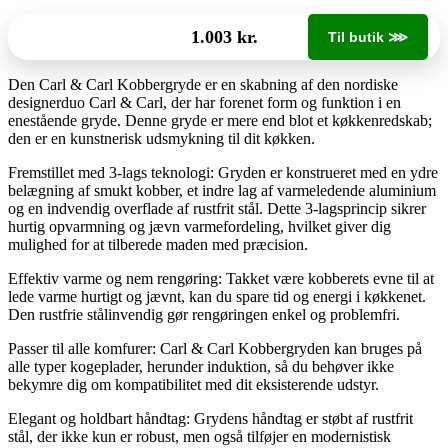
1.003 kr.
Til butik ⋙
Den Carl & Carl Kobbergryde er en skabning af den nordiske
designerduo Carl & Carl, der har forenet form og funktion i en
enestående gryde. Denne gryde er mere end blot et køkkenredskab;
den er en kunstnerisk udsmykning til dit køkken.
Fremstillet med 3-lags teknologi: Gryden er konstrueret med en ydre
belægning af smukt kobber, et indre lag af varmeledende aluminium
og en indvendig overflade af rustfrit stål. Dette 3-lagsprincip sikrer
hurtig opvarmning og jævn varmefordeling, hvilket giver dig
mulighed for at tilberede maden med præcision.
Effektiv varme og nem rengøring: Takket være kobberets evne til at
lede varme hurtigt og jævnt, kan du spare tid og energi i køkkenet.
Den rustfrie stålinvendig gør rengøringen enkel og problemfri.
Passer til alle komfurer: Carl & Carl Kobbergryden kan bruges på
alle typer kogeplader, herunder induktion, så du behøver ikke
bekymre dig om kompatibilitet med dit eksisterende udstyr.
Elegant og holdbart håndtag: Grydens håndtag er støbt af rustfrit
stål, der ikke kun er robust, men også tilføjer en modernistisk