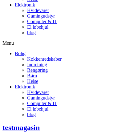
Elektronik
Hvidevarer
Gamingudstyr
Computer & IT
El løbehjul
blog
Menu
Bolig
Køkkenredskaber
Indretning
Rengøring
Børn
Helse
Elektronik
Hvidevarer
Gamingudstyr
Computer & IT
El løbehjul
blog
testmagasin