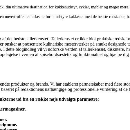
dk, din ultimative destination for køkkenudstyr, cykler, møbler og meget mere.
n uovertruffen entusiasme for at udstyre køkkenet med de bedste redskaber, har
af det bedste tallerkensæt! Tallerkensæt er ikke blot praktiske redskabe
 ønsker at præsentere kulinariske mesterværker på smukt designede taller
se. I dette blogindlæg vil vi udforske verden af tallerkensæt, diskutere, 
opdagelse i verden af spisebordsæstetik og funktionalitet og hjælpe dig
dte produkter og brands. Vi har etableret partnerskaber med flere store
d er baseret på redaktionens uafhængige og professionelle vurdering af d
ukterne ud fra en række nøje udvalgte parametre:
germagasiner.
ner.
 omdømme.
endenser.