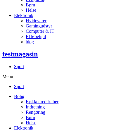
Børn
Helse
Elektronik
Hvidevarer
Gamingudstyr
Computer & IT
El løbehjul
blog
testmagasin
Sport
Menu
Sport
Bolig
Køkkenredskaber
Indretning
Rengøring
Børn
Helse
Elektronik