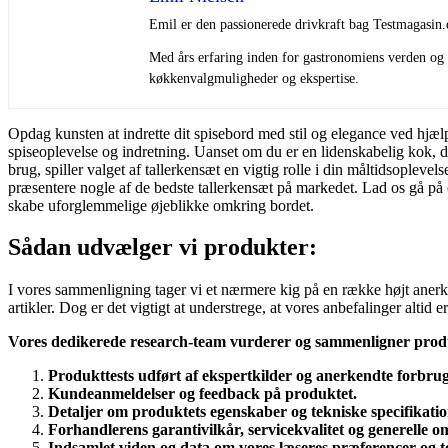
Emil er den passionerede drivkraft bag Testmagasin.
Med års erfaring inden for gastronomiens verden og e
køkkenvalgmuligheder og ekspertise.
Opdag kunsten at indrette dit spisebord med stil og elegance ved hjælp 
spiseoplevelse og indretning. Uanset om du er en lidenskabelig kok, der
brug, spiller valget af tallerkensæt en vigtig rolle i din måltidsoplevel
præsentere nogle af de bedste tallerkensæt på markedet. Lad os gå på 
skabe uforglemmelige øjeblikke omkring bordet.
Sådan udvælger vi produkter:
I vores sammenligning tager vi et nærmere kig på en række højt anerken
artikler. Dog er det vigtigt at understrege, at vores anbefalinger alti
Vores dedikerede research-team vurderer og sammenligner prod
Produkttests udført af ekspertkilder og anerkendte forbru
Kundeanmeldelser og feedback på produktet.
Detaljer om produktets egenskaber og tekniske specifikatio
Forhandlerens garantivilkår, servicekvalitet og generelle
Indsamlet viden og data om vores læseres præferencer og t