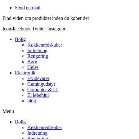
Videre
Send en mail
til
Find viden om produktet inden du køber det
indhold
Icon-facebook
Twitter
Instagram
Bolig
Køkkenredskaber
Indretning
Rengøring
Børn
Helse
Elektronik
Hvidevarer
Gamingudstyr
Computer & IT
El løbehjul
blog
Menu
Bolig
Køkkenredskaber
Indretning
Rengøring