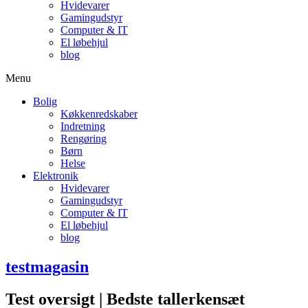
Hvidevarer
Gamingudstyr
Computer & IT
El løbehjul
blog
Menu
Bolig
Køkkenredskaber
Indretning
Rengøring
Børn
Helse
Elektronik
Hvidevarer
Gamingudstyr
Computer & IT
El løbehjul
blog
testmagasin
Test oversigt | Bedste tallerkensæt