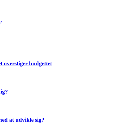
t?
t overstiger budgettet
dig?
ed at udvikle sig?