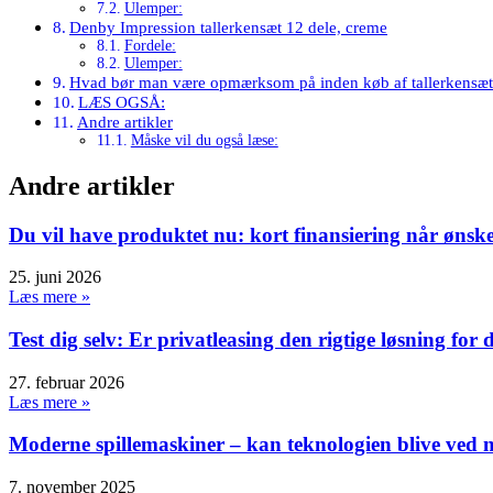
Ulemper:
Denby Impression tallerkensæt 12 dele, creme
Fordele:
Ulemper:
Hvad bør man være opmærksom på inden køb af tallerkensæ
LÆS OGSÅ:
Andre artikler
Måske vil du også læse:
Andre artikler
Du vil have produktet nu: kort finansiering når ønske
25. juni 2026
Læs mere »
Test dig selv: Er privatleasing den rigtige løsning for 
27. februar 2026
Læs mere »
Moderne spillemaskiner – kan teknologien blive ved m
7. november 2025