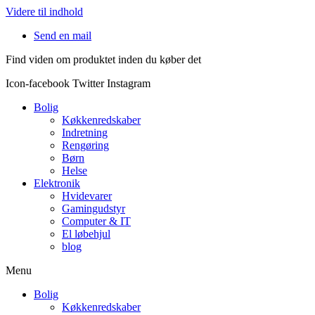
Videre til indhold
Send en mail
Find viden om produktet inden du køber det
Icon-facebook
Twitter
Instagram
Bolig
Køkkenredskaber
Indretning
Rengøring
Børn
Helse
Elektronik
Hvidevarer
Gamingudstyr
Computer & IT
El løbehjul
blog
Menu
Bolig
Køkkenredskaber