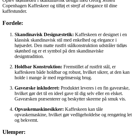
Oplev skønheden i skandinavisk design med Georg Jensen
Copenhagen Kaffeskeer og tilføj et strejf af elegance til dine
kaffestunder.
Fordele:
Skandinavisk Designæstetik:
Kaffeskeen er designet i en
klassisk skandinavisk stil med enkelhed og elegance i
højsædet. Den matte rustfri stålkonstruktion udstråler tidløs
skønhed og er et symbol på den skandinaviske
designtradition.
Holdbar Konstruktion:
Fremstillet af rustfrit stål, er
kaffeskeen både holdbar og robust, hvilket sikrer, at den kan
holde i mange år med regelmæssig brug.
Gaveæske inkluderet:
Produktet leveres i en fin gaveæske,
hvilket gør det til en ideel gave til dig selv eller en elsket.
Gaveæsken præsenterer og beskytter skeerne på smuk vis.
Opvaskemaskinesikker:
Kaffeskeen kan tåle
opvaskemaskine, hvilket gør vedligeholdelse og rengøring let
og bekvemt.
Ulemper: