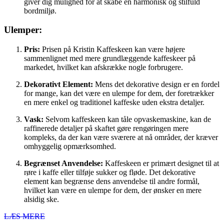
giver dig mulighed for at skabe en harmonisk og stilfuld
bordmiljø.
Ulemper:
Pris:
Prisen på Kristin Kaffeskeen kan være højere
sammenlignet med mere grundlæggende kaffeskeer på
markedet, hvilket kan afskrække nogle forbrugere.
Dekorativt Element:
Mens det dekorative design er en fordel
for mange, kan det være en ulempe for dem, der foretrækker
en mere enkel og traditionel kaffeske uden ekstra detaljer.
Vask:
Selvom kaffeskeen kan tåle opvaskemaskine, kan de
raffinerede detaljer på skaftet gøre rengøringen mere
kompleks, da der kan være sværere at nå områder, der kræver
omhyggelig opmærksomhed.
Begrænset Anvendelse:
Kaffeskeen er primært designet til at
røre i kaffe eller tilføje sukker og fløde. Det dekorative
element kan begrænse dens anvendelse til andre formål,
hvilket kan være en ulempe for dem, der ønsker en mere
alsidig ske.
LÆS MERE