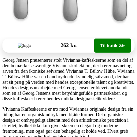
262 kr.
Til butik ⋙
Georg Jensen præsenterer stolt Vivianna-kaffeskeerne som en del af
den bemærkelsesværdige Vivianna-kollektion, der bærer navnet og
arven fra den ikoniske sølvsmed Vivianna T. Bülow Hübe. Vivianna
T. Bülow Hübe var en banebrydende kvindelig sølvsmed, der har
sat sit præg på verden med hendes exceptionelle talent og kreativitet.
Hendes designsamarbejde med Georg Jensen er blevet anerkendt
som en af Georg Jensens mest betydningsfulde partnerskaber, og
disse kaffeskeer bærer hendes unikke designæstetik videre.
Vivianna Kaffeskeerne er tro mod Viviannas originale design fra sin
tid og har en organisk udtryk med bløde former. Det organiske
design er omhyggeligt afstemt med den arkitektoniske præcision i
skæftet, hvilket ikke kun giver skeen en elegant og moderne
fremtoning, men også gør den behagelig at holde ved. Hvert greb
føles som en naturlig forlængelse af din hånd.