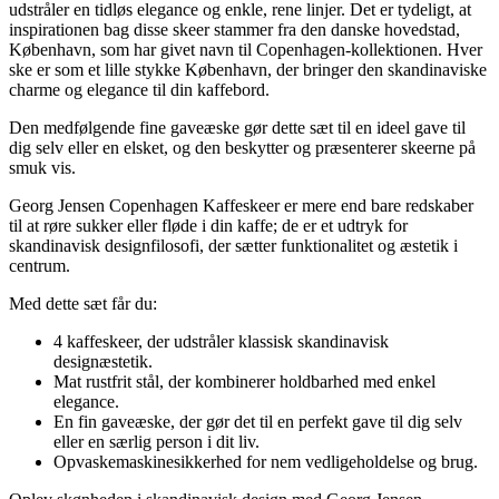
udstråler en tidløs elegance og enkle, rene linjer. Det er tydeligt, at
inspirationen bag disse skeer stammer fra den danske hovedstad,
København, som har givet navn til Copenhagen-kollektionen. Hver
ske er som et lille stykke København, der bringer den skandinaviske
charme og elegance til din kaffebord.
Den medfølgende fine gaveæske gør dette sæt til en ideel gave til
dig selv eller en elsket, og den beskytter og præsenterer skeerne på
smuk vis.
Georg Jensen Copenhagen Kaffeskeer er mere end bare redskaber
til at røre sukker eller fløde i din kaffe; de er et udtryk for
skandinavisk designfilosofi, der sætter funktionalitet og æstetik i
centrum.
Med dette sæt får du:
4 kaffeskeer, der udstråler klassisk skandinavisk
designæstetik.
Mat rustfrit stål, der kombinerer holdbarhed med enkel
elegance.
En fin gaveæske, der gør det til en perfekt gave til dig selv
eller en særlig person i dit liv.
Opvaskemaskinesikkerhed for nem vedligeholdelse og brug.