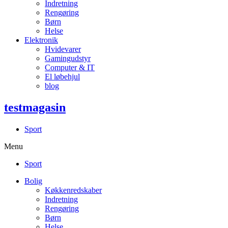
Indretning
Rengøring
Børn
Helse
Elektronik
Hvidevarer
Gamingudstyr
Computer & IT
El løbehjul
blog
testmagasin
Sport
Menu
Sport
Bolig
Køkkenredskaber
Indretning
Rengøring
Børn
Helse