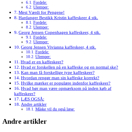
Fordele:
Ulemper:
Mest Værdi for Pengene!
Hardanger Bestikk Kristin kaffeskeer 4 stk.
Fordele:
Ulemper:
Georg Jensen Copenhagen kaffeskeer, 4 stk.
Fordele:
Ulemper:
Georg Jensen Vivianna kaffeskeer, 4 stk.
Fordele:
Ulemper:
Hvad er en kaffeskeer?
Hvad er forskellen på en kaffeske og en normal ske?
Kan man få forskellige type kaffeskeer?
Hvordan rengør man sin kaffeske korrekt?
Hvilke mærker er populære indenfor kaffeskeer?
Hvad bør man være opmærksom på inden køb af
kaffeskeer?
LÆS OGSÅ:
Andre artikler
Måske vil du også læse:
Andre artikler