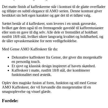
Det matte finish af kaffeskeerne står i kontrast til de glatte overflader
og tilføjer en subtil elegance til AMO serien. Denne kontrast giver
bestikket sin helt egen karakter og gør det til et tidløst valg.
Sættet består af 4 kaffeskeer, som leveres i en smuk gaveæske,
hvilket gør dem også til en fremragende gaveidé til kaffeentusiaster
eller som en gave til dig selv. Alle dele er fremstillet af holdbart
rustfrit 18/8 stål, hvilket sikrer langvarig kvalitet og holdbarhed, og
de tåler opvaskemaskine for nem vedligeholdelse.
Med Gense AMO Kaffeskeer får du:
Dekorative kaffeskeer fra Gense, der giver din morgenkaffe
en personlig touch.
Et sjovt og klassisk design inspireret af havets skønhed.
Kaffeskeer i matte, rustfrit 18/8 stål, der kombinerer
funktionalitet med æstetik.
Oplev den magiske fusion af form, funktion og stil med Gense
AMO Kaffeskeer, der vil forvandle din morgenrutine til en
smagsoplevelse og visuel glæde.
Fordele: