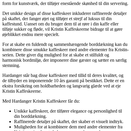
form for kunstværk, der tilføjer enestående skønhed til din servering.
Det unikke design af disse kaffeskeer inkluderer raffinerede detaljer
på skaftet, der fanger øjet og tilføjer et strejf af luksus til din
kaffestund. Uanset om du bruger dem til at røre i din kaffe eller
tilføje sukker og fløde, vil Kristin Kaffeskeerne bidrage til at gøre
øjeblikket endnu mere specielt.
For at skabe en fuldendt og sammenhængende borddækning kan du
kombinere disse smukke kaffeskeer med andre elementer fra Kristin-
serien. Dette giver dig mulighed for at skabe et stilfuldt og
harmonisk bordmiljø, der imponerer dine gæster og sætter en særlig
stemning.
Hardanger står bag disse kaffeskeer med tillid til deres kvalitet, og
de tilbyder en imponerende 10 års garanti på bestikket. Dette er en
ekstra forsikring om holdbarheden og langvarig glæde ved at eje
Kristin Kaffeskeerne.
Med Hardanger Kristin Kaffeskeer får du:
Unikke kaffeskeer, der tilfører elegance og personlighed til
din borddækning.
Raffinerede detaljer på skaftet, der skaber et visuelt indtryk.
Muligheden for at kombinere dem med andre elementer fra