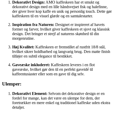
Dekorativt Design:
AMO kaffeskeen har et smukt og
dekorativt design med en lille håndsvejset fisk og halefinne,
der giver hver kop kaffe en unik og personlig touch. Dette gør
kaffeskeen til en visuel glæde og en samtalestarter.
Inspiration fra Naturen:
Designet er inspireret af havets
former og farver, hvilket giver kaffeskeen et sjovt og klassisk
design. Det bringer et strejf af naturens skønhed til din
morgenrutine.
Høj Kvalitet:
Kaffeskeen er fremstillet af rustfrit 18/8 stål,
hvilket sikrer holdbarhed og langvarig brug. Den matte finish
tilføjer en subtil elegance til bestikket.
Gaveæske inkluderet:
Kaffeskeen leveres i en flot
gaveæske, hvilket gør den til en perfekt gaveidé til
kaffeentusiaster eller som en gave til dig selv.
Ulemper:
Dekorativt Element:
Selvom det dekorative design er en
fordel for mange, kan det være en ulempe for dem, der
foretrækker en mere enkel og traditionel kaffeske uden ekstra
detaljer.