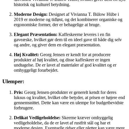
historisk og kulturel betydning.
Moderne Design:
Designet af Vivianna T. Bülow Hübe i
2019 er moderne og tidløst, og det kombinerer organiske og
ergonomiske former, der er behagelige at bruge.
Elegant Præsentation:
Kaffeskeerne leveres i en fin
gaveæske, hvilket gør dem til en ideel gave til både dig selv
og andre, og giver dem en elegant præsentation.
Høj Kvalitet:
Georg Jensen er kendt for at producere
produkter af høj kvalitet, og disse kaffeskeer er ingen
undtagelse. De er lavet af materialer af god kvalitet og er
omhyggeligt forarbejdet.
Ulemper:
Pris:
Georg Jensen-produkter er generelt kendt for deres
luksus og kvalitet, hvilket ofte betyder, at prisen er højere end
gennemsnittet. Dette kan være en ulempe for budgetbevidste
forbrugere.
Delikat Vedligeholdelse:
Skeerne kræver omhyggelig
vedligeholdelse, da de er lavet af rustfrit stål og har et
moderne design. Eventuelle ridser eller pletter kan være mere