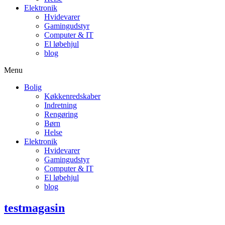
Elektronik
Hvidevarer
Gamingudstyr
Computer & IT
El løbehjul
blog
Menu
Bolig
Køkkenredskaber
Indretning
Rengøring
Børn
Helse
Elektronik
Hvidevarer
Gamingudstyr
Computer & IT
El løbehjul
blog
testmagasin