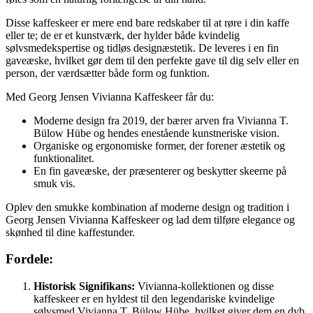
Disse kaffeskeer er mere end bare redskaber til at røre i din kaffe
eller te; de er et kunstværk, der hylder både kvindelig
sølvsmedekspertise og tidløs designæstetik. De leveres i en fin
gaveæske, hvilket gør dem til den perfekte gave til dig selv eller en
person, der værdsætter både form og funktion.
Med Georg Jensen Vivianna Kaffeskeer får du:
Moderne design fra 2019, der bærer arven fra Vivianna T.
Bülow Hübe og hendes enestående kunstneriske vision.
Organiske og ergonomiske former, der forener æstetik og
funktionalitet.
En fin gaveæske, der præsenterer og beskytter skeerne på
smuk vis.
Oplev den smukke kombination af moderne design og tradition i
Georg Jensen Vivianna Kaffeskeer og lad dem tilføre elegance og
skønhed til dine kaffestunder.
Fordele:
Historisk Signifikans:
Vivianna-kollektionen og disse
kaffeskeer er en hyldest til den legendariske kvindelige
sølvsmed Vivianna T. Bülow Hübe, hvilket giver dem en dyb