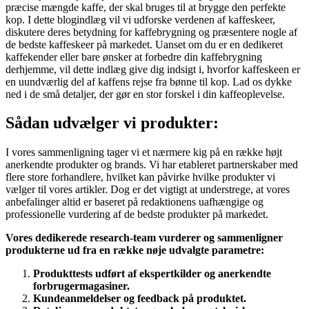
præcise mængde kaffe, der skal bruges til at brygge den perfekte
kop. I dette blogindlæg vil vi udforske verdenen af kaffeskeer,
diskutere deres betydning for kaffebrygning og præsentere nogle af
de bedste kaffeskeer på markedet. Uanset om du er en dedikeret
kaffekender eller bare ønsker at forbedre din kaffebrygning
derhjemme, vil dette indlæg give dig indsigt i, hvorfor kaffeskeen er
en uundværlig del af kaffens rejse fra bønne til kop. Lad os dykke
ned i de små detaljer, der gør en stor forskel i din kaffeoplevelse.
Sådan udvælger vi produkter:
I vores sammenligning tager vi et nærmere kig på en række højt
anerkendte produkter og brands. Vi har etableret partnerskaber med
flere store forhandlere, hvilket kan påvirke hvilke produkter vi
vælger til vores artikler. Dog er det vigtigt at understrege, at vores
anbefalinger altid er baseret på redaktionens uafhængige og
professionelle vurdering af de bedste produkter på markedet.
Vores dedikerede research-team vurderer og sammenligner
produkterne ud fra en række nøje udvalgte parametre:
Produkttests udført af ekspertkilder og anerkendte
forbrugermagasiner.
Kundeanmeldelser og feedback på produktet.