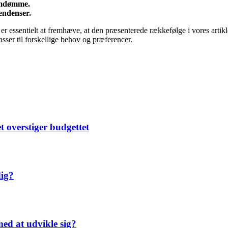
 omdømme.
endenser.
t er essentielt at fremhæve, at den præsenterede rækkefølge i vores artik
sser til forskellige behov og præferencer.
t overstiger budgettet
dig?
ed at udvikle sig?