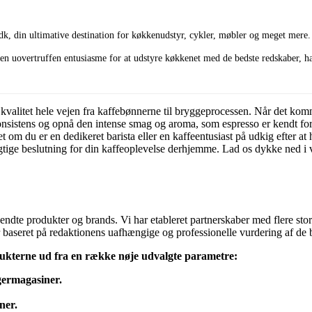
dk, din ultimative destination for køkkenudstyr, cykler, møbler og meget mere.
n uovertruffen entusiasme for at udstyre køkkenet med de bedste redskaber, har
kvalitet hele vejen fra kaffebønnerne til bryggeprocessen. Når det komme
 konsistens og opnå den intense smag og aroma, som espresso er kendt fo
om du er en dedikeret barista eller en kaffeentusiast på udkig efter at
tige beslutning for din kaffeoplevelse derhjemme. Lad os dykke ned i
dte produkter og brands. Vi har etableret partnerskaber med flere store
d er baseret på redaktionens uafhængige og professionelle vurdering af d
ukterne ud fra en række nøje udvalgte parametre:
germagasiner.
ner.