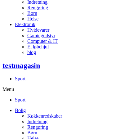
Indretning
Rengøring
Børn
Helse
Elektronik
Hvidevarer
Gamingudstyr
Computer & IT
El løbehjul
blog
testmagasin
Sport
Menu
Sport
Bolig
Køkkenredskaber
Indretning
Rengøring
Børn
Helse