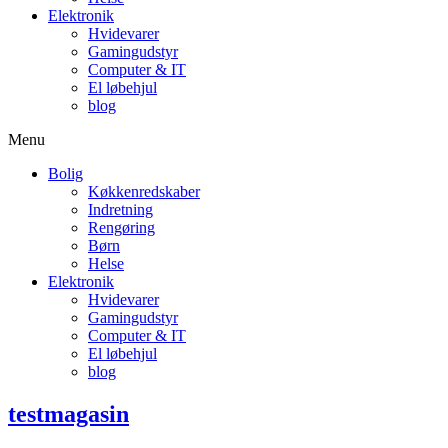
Elektronik
Hvidevarer
Gamingudstyr
Computer & IT
El løbehjul
blog
Menu
Bolig
Køkkenredskaber
Indretning
Rengøring
Børn
Helse
Elektronik
Hvidevarer
Gamingudstyr
Computer & IT
El løbehjul
blog
testmagasin