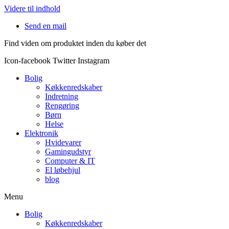
Videre til indhold
Send en mail
Find viden om produktet inden du køber det
Icon-facebook
Twitter
Instagram
Bolig
Køkkenredskaber
Indretning
Rengøring
Børn
Helse
Elektronik
Hvidevarer
Gamingudstyr
Computer & IT
El løbehjul
blog
Menu
Bolig
Køkkenredskaber