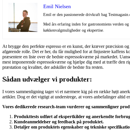
Emil Nielsen
Emil er den passionerede drivkraft bag Testmagasin.
Med års erfaring inden for gastronomiens verden og e
køkkenvalgmuligheder og ekspertise.
At brygge den perfekte espresso er en kunst, der kræver præcision og 
afgørende rolle. Det er her, du får mulighed for at finjustere kaffens
præsentere en liste over de bedste espressokværne på markedet. Uanset 
mest imponerende espressokværne og hjælpe dig med at træffe den rig
præstation og kvalitet, der adskiller de bedste fra resten.
Sådan udvælger vi produkter:
I vores sammenligning tager vi et nærmere kig på en række højt anerken
artikler. Dog er det vigtigt at understrege, at vores anbefalinger alti
Vores dedikerede research-team vurderer og sammenligner prod
Produkttests udført af ekspertkilder og anerkendte forbru
Kundeanmeldelser og feedback på produktet.
Detaljer om produktets egenskaber og tekniske specifikatio