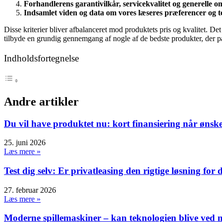
Forhandlerens garantivilkår, servicekvalitet og generelle
Indsamlet viden og data om vores læseres præferencer og t
Disse kriterier bliver afbalanceret mod produktets pris og kvalitet. De
tilbyde en grundig gennemgang af nogle af de bedste produkter, der pa
Indholdsfortegnelse
Andre artikler
Du vil have produktet nu: kort finansiering når ønske
25. juni 2026
Læs mere »
Test dig selv: Er privatleasing den rigtige løsning for 
27. februar 2026
Læs mere »
Moderne spillemaskiner – kan teknologien blive ved m