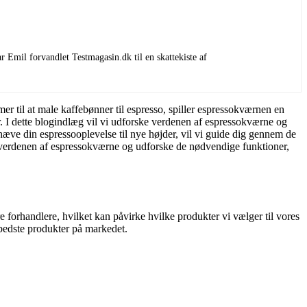
 Emil forvandlet Testmagasin.dk til en skattekiste af
r til at male kaffebønner til espresso, spiller espressokværnen en
r. I dette blogindlæg vil vi udforske verdenen af espressokværne og
 hæve din espressooplevelse til nye højder, vil vi guide dig gennem de
 verdenen af espressokværne og udforske de nødvendige funktioner,
 forhandlere, hvilket kan påvirke hvilke produkter vi vælger til vores
e bedste produkter på markedet.