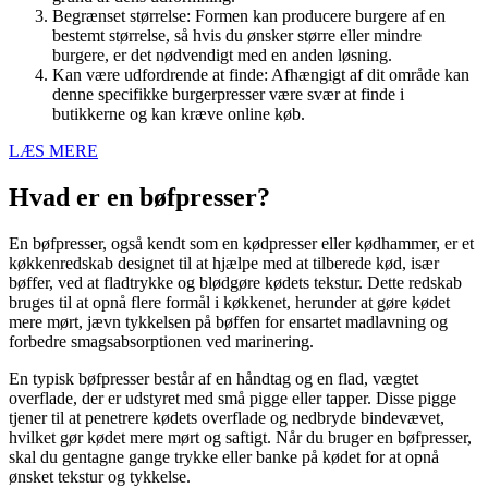
Begrænset størrelse: Formen kan producere burgere af en
bestemt størrelse, så hvis du ønsker større eller mindre
burgere, er det nødvendigt med en anden løsning.
Kan være udfordrende at finde: Afhængigt af dit område kan
denne specifikke burgerpresser være svær at finde i
butikkerne og kan kræve online køb.
LÆS MERE
Hvad er en bøfpresser?
En bøfpresser, også kendt som en kødpresser eller kødhammer, er et
køkkenredskab designet til at hjælpe med at tilberede kød, især
bøffer, ved at fladtrykke og blødgøre kødets tekstur. Dette redskab
bruges til at opnå flere formål i køkkenet, herunder at gøre kødet
mere mørt, jævn tykkelsen på bøffen for ensartet madlavning og
forbedre smagsabsorptionen ved marinering.
En typisk bøfpresser består af en håndtag og en flad, vægtet
overflade, der er udstyret med små pigge eller tapper. Disse pigge
tjener til at penetrere kødets overflade og nedbryde bindevævet,
hvilket gør kødet mere mørt og saftigt. Når du bruger en bøfpresser,
skal du gentagne gange trykke eller banke på kødet for at opnå
ønsket tekstur og tykkelse.