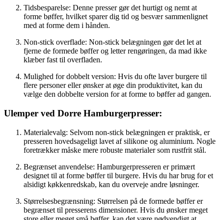
Tidsbesparelse: Denne presser gør det hurtigt og nemt at
forme bøffer, hvilket sparer dig tid og besvær sammenlignet
med at forme dem i hånden.
Non-stick overflade: Non-stick belægningen gør det let at
fjerne de formede bøffer og letter rengøringen, da mad ikke
klæber fast til overfladen.
Mulighed for dobbelt version: Hvis du ofte laver burgere til
flere personer eller ønsker at øge din produktivitet, kan du
vælge den dobbelte version for at forme to bøffer ad gangen.
Ulemper ved Dorre Hamburgerpresser:
Materialevalg: Selvom non-stick belægningen er praktisk, er
presseren hovedsageligt lavet af silikone og aluminium. Nogle
foretrækker måske mere robuste materialer som rustfrit stål.
Begrænset anvendelse: Hamburgerpresseren er primært
designet til at forme bøffer til burgere. Hvis du har brug for et
alsidigt køkkenredskab, kan du overveje andre løsninger.
Størrelsesbegrænsning: Størrelsen på de formede bøffer er
begrænset til presserens dimensioner. Hvis du ønsker meget
store eller meget små bøffer, kan det være nødvendigt at