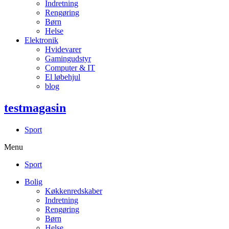
Indretning
Rengøring
Børn
Helse
Elektronik
Hvidevarer
Gamingudstyr
Computer & IT
El løbehjul
blog
testmagasin
Sport
Menu
Sport
Bolig
Køkkenredskaber
Indretning
Rengøring
Børn
Helse