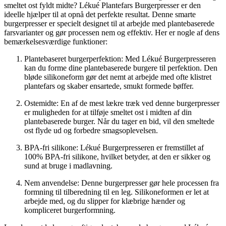
smeltet ost fyldt midte? Lékué Plantefars Burgerpresser er den
ideelle hjælper til at opnå det perfekte resultat. Denne smarte
burgerpresser er specielt designet til at arbejde med plantebaserede
farsvarianter og gør processen nem og effektiv. Her er nogle af dens
bemærkelsesværdige funktioner:
Plantebaseret burgerperfektion: Med Lékué Burgerpresseren
kan du forme dine plantebaserede burgere til perfektion. Den
bløde silikoneform gør det nemt at arbejde med ofte klistret
plantefars og skaber ensartede, smukt formede bøffer.
Ostemidte: En af de mest lækre træk ved denne burgerpresser
er muligheden for at tilføje smeltet ost i midten af din
plantebaserede burger. Når du tager en bid, vil den smeltede
ost flyde ud og forbedre smagsoplevelsen.
BPA-fri silikone: Lékué Burgerpresseren er fremstillet af
100% BPA-fri silikone, hvilket betyder, at den er sikker og
sund at bruge i madlavning.
Nem anvendelse: Denne burgerpresser gør hele processen fra
formning til tilberedning til en leg. Silikoneformen er let at
arbejde med, og du slipper for klæbrige hænder og
kompliceret burgerformning.