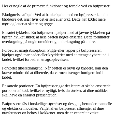
Her er nogle af de primære funktioner og fordele ved en bøfpresser:
Blødgørelse af kød: Ved at banke kødet med en bøfpresser kan du
blødgøre det, især hvis det er sejt eller tykt. Dette gør kødet mere
mørt og letter at skære og tygge.
Ensartet tykkelse: En bøfpresser hjælper med at jævne tykkelsen på
bøffer, hvilket sikrer, at hele bøffen koges ensartet. Dette forhindrer
overkogning på nogle områder og underkogning på andre.
Forbedret smagsabsorption: Pigge eller tapper på bøfpresseren
hjælper også marinader eller krydderier med at trænge dybere ind i
kødet, hvilket forbedrer smagsoplevelsen.
Forkortet tilberedningstid: Når bøffen er jævn og blødere, kan den
kræve mindre tid at tilberede, da varmen trænger hurtigere ind i
kødet.
Ensartede portioner: En bøfpresser gør det lettere at skabe ensartede
portioner af kød, hvilket er nyttigt, hvis du ønsker, at dine måltider
skal have en ensartet præsentation.
Bøfpressere fås i forskellige størrelser og designs, herunder manuelle
og elektriske modeller. Valget af en bøfpresser afhænger af dine
præferencer og behov i køkkenet, men de er generelt nyttige