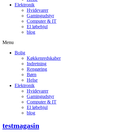
Elektronik
Hvidevarer
Gamingudstyr
Computer & IT
El løbehjul
blog
Menu
Bolig
Køkkenredskaber
Indretning
Rengøring
Børn
Helse
Elektronik
Hvidevarer
Gamingudstyr
Computer & IT
El løbehjul
blog
testmagasin