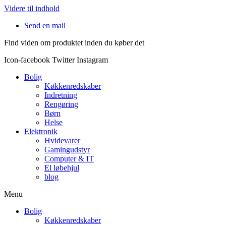
Videre til indhold
Send en mail
Find viden om produktet inden du køber det
Icon-facebook
Twitter
Instagram
Bolig
Køkkenredskaber
Indretning
Rengøring
Børn
Helse
Elektronik
Hvidevarer
Gamingudstyr
Computer & IT
El løbehjul
blog
Menu
Bolig
Køkkenredskaber