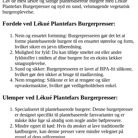
Lav de mest lækre og saftige plantebaserede burgere med Lékué
Plantefars Burgerpresser og nyd en sund, velsmagende vegetarisk
burgeroplevelse.
Fordele ved Lékué Plantefars Burgerpresser:
Nem og ensartet formning: Burgerpresseren gør det let at
forme plantebaserede burgere til en ensartet størrelse og form,
hvilket sikrer en jævn tilberedning.
Mulighed for fyld: Du kan tilføje smeltet ost eller andre
fyldstoffer i midten af dine burgere for en ekstra lækker
smagsoplevelse.
Sund og sikker: Burgerpresseren er lavet af BPA-fri silikone,
hvilket gør den sikker at bruge til madlavning.
Nem rengøring: Silikone er let at rengøre og tåler
opvaskemaskine, hvilket gør vedligeholdelsen enkel.
Ulemper ved Lékué Plantefars Burgerpresser:
Specialiseret til plantebaserede burgere: Denne burgerpresser
er designet specifikt til plantebaserede farsvarianter og er
måske ikke lige så alsidig som nogle andre bøfpressere.
Mindre egnet til kød: Hvis du ønsker at lave traditionelle
kødburgere, kan denne presser være mindre velegnet på
grund af dens udformning.