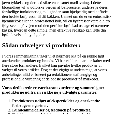
jævn tykkelse og dermed sikre en ensartet madlavning. I dette
blogindlæg vil vi udforske verden af bøfpressere, undersøge deres
forskellige funktioner og muligheder samt hjælpe dig med at finde
den bedste bøfpresser til dit køkken. Uanset om du er en entusiastisk
hjemmekok eller en professionel kok, vil en bøfpresser være din tro
følgesvend på vejen mod den perfekte bøf. Lad os tage et nærmere
kig på, hvordan dette simple, men effektive redskab kan løfte din
bøfoplevelse til nye højder.
Sådan udvælger vi produkter:
I vores sammenligning tager vi et nærmere kig på en række højt
anerkendte produkter og brands. Vi har etableret partnerskaber med
flere store forhandlere, hvilket kan påvirke hvilke produkter vi
vælger til vores artikler. Dog er det vigtigt at understrege, at vores
anbefalinger altid er baseret på redaktionens uafhængige og
professionelle vurdering af de bedste produkter på markedet.
Vores dedikerede research-team vurderer og sammenligner
produkterne ud fra en række nøje udvalgte parametre:
Produkttests udført af ekspertkilder og anerkendte
forbrugermagasiner.
Kundeanmeldelser og feedback på produktet.