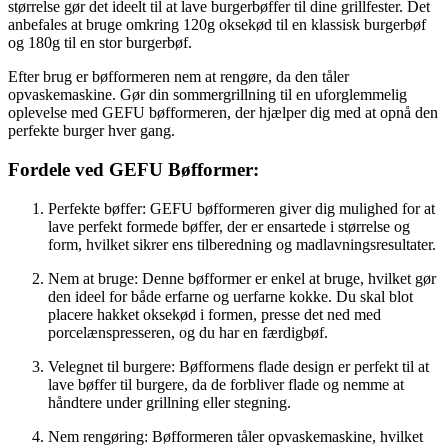
størrelse gør det ideelt til at lave burgerbøffer til dine grillfester. Det
anbefales at bruge omkring 120g oksekød til en klassisk burgerbøf
og 180g til en stor burgerbøf.
Efter brug er bøfformeren nem at rengøre, da den tåler
opvaskemaskine. Gør din sommergrillning til en uforglemmelig
oplevelse med GEFU bøfformeren, der hjælper dig med at opnå den
perfekte burger hver gang.
Fordele ved GEFU Bøfformer:
Perfekte bøffer: GEFU bøfformeren giver dig mulighed for at
lave perfekt formede bøffer, der er ensartede i størrelse og
form, hvilket sikrer ens tilberedning og madlavningsresultater.
Nem at bruge: Denne bøfformer er enkel at bruge, hvilket gør
den ideel for både erfarne og uerfarne kokke. Du skal blot
placere hakket oksekød i formen, presse det ned med
porcelænspresseren, og du har en færdigbøf.
Velegnet til burgere: Bøfformens flade design er perfekt til at
lave bøffer til burgere, da de forbliver flade og nemme at
håndtere under grillning eller stegning.
Nem rengøring: Bøfformeren tåler opvaskemaskine, hvilket