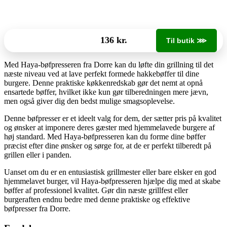
136 kr.
Til butik ⋙
Med Haya-bøfpresseren fra Dorre kan du løfte din grillning til det
næste niveau ved at lave perfekt formede hakkebøffer til dine
burgere. Denne praktiske køkkenredskab gør det nemt at opnå
ensartede bøffer, hvilket ikke kun gør tilberedningen mere jævn,
men også giver dig den bedst mulige smagsoplevelse.
Denne bøfpresser er et ideelt valg for dem, der sætter pris på kvalitet
og ønsker at imponere deres gæster med hjemmelavede burgere af
høj standard. Med Haya-bøfpresseren kan du forme dine bøffer
præcist efter dine ønsker og sørge for, at de er perfekt tilberedt på
grillen eller i panden.
Uanset om du er en entusiastisk grillmester eller bare elsker en god
hjemmelavet burger, vil Haya-bøfpresseren hjælpe dig med at skabe
bøffer af professionel kvalitet. Gør din næste grillfest eller
burgeraften endnu bedre med denne praktiske og effektive
bøfpresser fra Dorre.