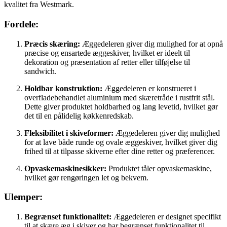
kvalitet fra Westmark.
Fordele:
Præcis skæring:
Æggedeleren giver dig mulighed for at opnå
præcise og ensartede æggeskiver, hvilket er ideelt til
dekoration og præsentation af retter eller tilføjelse til
sandwich.
Holdbar konstruktion:
Æggedeleren er konstrueret i
overfladebehandlet aluminium med skæretråde i rustfrit stål.
Dette giver produktet holdbarhed og lang levetid, hvilket gør
det til en pålidelig køkkenredskab.
Fleksibilitet i skiveformer:
Æggedeleren giver dig mulighed
for at lave både runde og ovale æggeskiver, hvilket giver dig
frihed til at tilpasse skiverne efter dine retter og præferencer.
Opvaskemaskinesikker:
Produktet tåler opvaskemaskine,
hvilket gør rengøringen let og bekvem.
Ulemper:
Begrænset funktionalitet:
Æggedeleren er designet specifikt
til at skære æg i skiver og har begrænset funktionalitet til