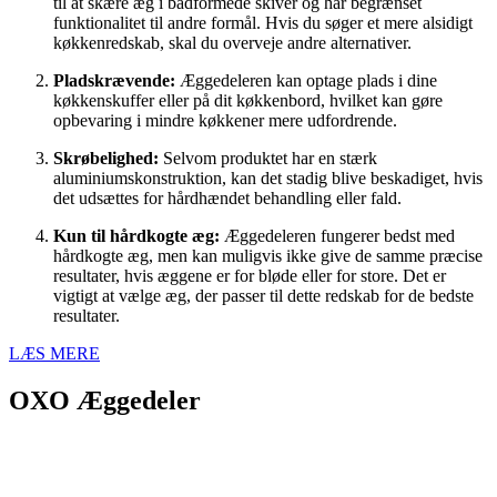
til at skære æg i bådformede skiver og har begrænset
funktionalitet til andre formål. Hvis du søger et mere alsidigt
køkkenredskab, skal du overveje andre alternativer.
Pladskrævende:
Æggedeleren kan optage plads i dine
køkkenskuffer eller på dit køkkenbord, hvilket kan gøre
opbevaring i mindre køkkener mere udfordrende.
Skrøbelighed:
Selvom produktet har en stærk
aluminiumskonstruktion, kan det stadig blive beskadiget, hvis
det udsættes for hårdhændet behandling eller fald.
Kun til hårdkogte æg:
Æggedeleren fungerer bedst med
hårdkogte æg, men kan muligvis ikke give de samme præcise
resultater, hvis æggene er for bløde eller for store. Det er
vigtigt at vælge æg, der passer til dette redskab for de bedste
resultater.
LÆS MERE
OXO Æggedeler