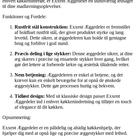
ethvert køkkeninteriør, er Exxent Æggedeler en uundværlig ledsager
til dine madlavningsoplevelser.
Funktioner og Fordele:
Rustfrit stål konstruktion:
Exxent Æggedeler er fremstillet
af holdbart rustfrit stål, der giver produktet styrke og lang
levetid. Dette sikrer, at æggedeleren kan holde til gentagne
brug og forblive i god stand.
Præcis deling i lige stykker:
Denne æggedeler sikrer, at dine
æg skæres i præcise og ensartede stykker hver gang, hvilket
gør det lettere at forberede lækre og æstetisk tiltalende retter.
Nem betjening:
Æggedeleren er enkel at betjene, og det
kræver kun en enkelt bevægelse for at opnå de ønskede
æggestykker. Dette gør processen hurtig og bekvem.
Tidløst design:
Med sit klassiske design passer Exxent
Æggedeler ind i enhver køkkenindretning og tilføjer en touch
af elegance til dit køkken.
Opsummering:
Exxent Æggedeler er en pålidelig og alsidig køkkenhjælp, der
hjælper dig med at opnå lige og præcise æggestykker med lethed.