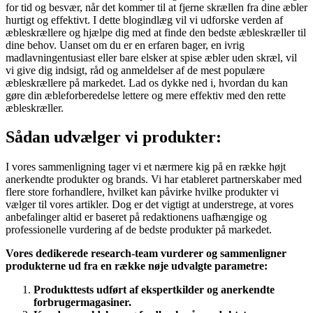
for tid og besvær, når det kommer til at fjerne skrællen fra dine æbler
hurtigt og effektivt. I dette blogindlæg vil vi udforske verden af
æbleskrællere og hjælpe dig med at finde den bedste æbleskræller til
dine behov. Uanset om du er en erfaren bager, en ivrig
madlavningentusiast eller bare elsker at spise æbler uden skræl, vil
vi give dig indsigt, råd og anmeldelser af de mest populære
æbleskrællere på markedet. Lad os dykke ned i, hvordan du kan
gøre din æbleforberedelse lettere og mere effektiv med den rette
æbleskræller.
Sådan udvælger vi produkter:
I vores sammenligning tager vi et nærmere kig på en række højt
anerkendte produkter og brands. Vi har etableret partnerskaber med
flere store forhandlere, hvilket kan påvirke hvilke produkter vi
vælger til vores artikler. Dog er det vigtigt at understrege, at vores
anbefalinger altid er baseret på redaktionens uafhængige og
professionelle vurdering af de bedste produkter på markedet.
Vores dedikerede research-team vurderer og sammenligner
produkterne ud fra en række nøje udvalgte parametre:
Produkttests udført af ekspertkilder og anerkendte
forbrugermagasiner.