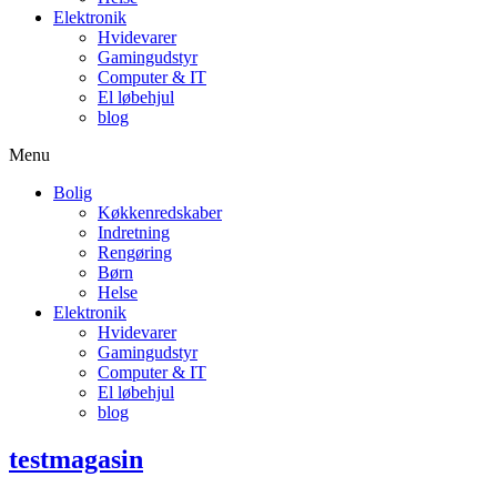
Elektronik
Hvidevarer
Gamingudstyr
Computer & IT
El løbehjul
blog
Menu
Bolig
Køkkenredskaber
Indretning
Rengøring
Børn
Helse
Elektronik
Hvidevarer
Gamingudstyr
Computer & IT
El løbehjul
blog
testmagasin