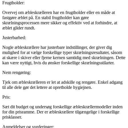
Frugtholder:
Overvej om æbleskrælleren har en frugtholder eller en måde at
fastgøre æblet på. En stabil frugtholder kan gøre
skrælningsprocessen mere sikker og effektiv ved at forhindre, at
æblet glider rundt.
Justerbarhed:
Nogle æbleskrællere har justerbare indstillinger, der giver dig
mulighed for at vælge forskellige typer skrælningsresultater, såsom
at skære i skiver eller fjerne kernen samtidig med skrælningen. Dette
kan være nyttigt, hvis du ønsker forskellige skrælningsstilarter.
Nem rengøring:
Tjek om æbleskrælleren er let at adskille og rengøre. Enkel adgang
til alle dele gør det lettere at opretholde hygiejnen.
Pris:
Sæt dit budget og undersøg forskellige æbleskrællermodeller inden
for din prisramme. Der er æbleskrællere tilgængelige i forskellige
prisklasser.
Anmeldelser og vurderinger: