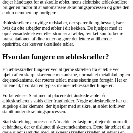
drejer håndtaget for at skrælle æblet, mens elektriske æbleskrællere
bruger en motor til at automatisere skrælningsprocessen og gøre den
endnu nemmere og hurtigere.
Æbleskrællere er nyttige redskaber, der sparer tid og besvær, især
hvis du ofte arbejder med æbler i dit køkken. De hjælper med at
opnå ensartede skiver eller strimler af æbler, hvilket kan forbedre
præsentationen af dine retter og gøre det lettere at tilberede
opskrifter, der kræver skrællede æbler.
Hvordan fungere en æbleskræller?
En æbleskræller fungerer ved at fjerne skrællen fra et æble ved
hjælp af en skarpt skærende mekanisme, normalt et metalblad, og en
drejemekanisme, der roterer æblet, mens skæringen foregår. Her er
trinene til, hvordan en typisk manuel æbleskræller fungerer:
Forberedelse: Start med at placere det ønskede æble på
æbleskrællerens spids eller frugtholder. Nogle æbleskrællere har en
sugekop eller klemme, der hjælper med at sikre, at æblet forbliver
stabilt under skrælningsprocessen.
Start skrælningsprocessen: Når æblet er fastgjort, drejer du normalt
et håndtag, der er tilsluttet til skæremekanismen. Dette får æblet til at
dreje rundt samtidig med, at skæret skræller skrællen af æblet i en