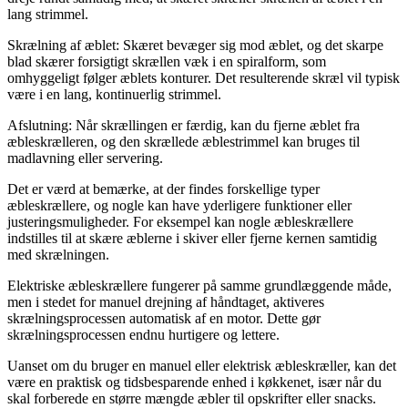
lang strimmel.
Skrælning af æblet: Skæret bevæger sig mod æblet, og det skarpe
blad skærer forsigtigt skrællen væk i en spiralform, som
omhyggeligt følger æblets konturer. Det resulterende skræl vil typisk
være i en lang, kontinuerlig strimmel.
Afslutning: Når skrællingen er færdig, kan du fjerne æblet fra
æbleskrælleren, og den skrællede æblestrimmel kan bruges til
madlavning eller servering.
Det er værd at bemærke, at der findes forskellige typer
æbleskrællere, og nogle kan have yderligere funktioner eller
justeringsmuligheder. For eksempel kan nogle æbleskrællere
indstilles til at skære æblerne i skiver eller fjerne kernen samtidig
med skrælningen.
Elektriske æbleskrællere fungerer på samme grundlæggende måde,
men i stedet for manuel drejning af håndtaget, aktiveres
skrælningsprocessen automatisk af en motor. Dette gør
skrælningsprocessen endnu hurtigere og lettere.
Uanset om du bruger en manuel eller elektrisk æbleskræller, kan det
være en praktisk og tidsbesparende enhed i køkkenet, især når du
skal forberede en større mængde æbler til opskrifter eller snacks.