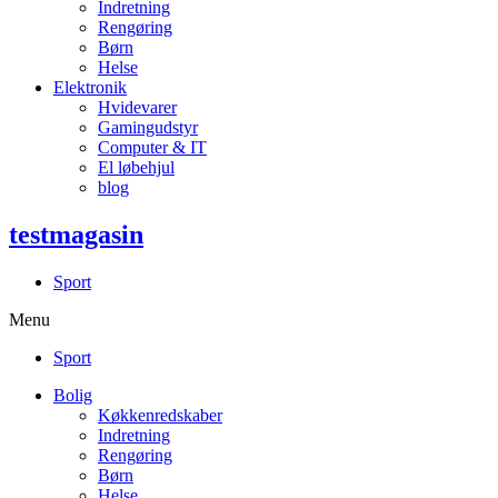
Indretning
Rengøring
Børn
Helse
Elektronik
Hvidevarer
Gamingudstyr
Computer & IT
El løbehjul
blog
testmagasin
Sport
Menu
Sport
Bolig
Køkkenredskaber
Indretning
Rengøring
Børn
Helse