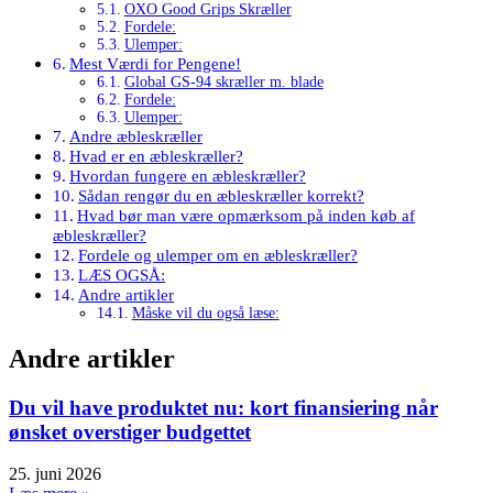
OXO Good Grips Skræller
Fordele:
Ulemper:
Mest Værdi for Pengene!
Global GS-94 skræller m. blade
Fordele:
Ulemper:
Andre æbleskræller
Hvad er en æbleskræller?
Hvordan fungere en æbleskræller?
Sådan rengør du en æbleskræller korrekt?
Hvad bør man være opmærksom på inden køb af
æbleskræller?
Fordele og ulemper om en æbleskræller?
LÆS OGSÅ:
Andre artikler
Måske vil du også læse:
Andre artikler
Du vil have produktet nu: kort finansiering når
ønsket overstiger budgettet
25. juni 2026