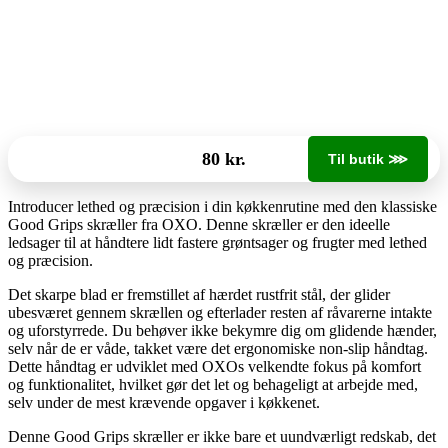
80 kr.
Til butik ⋙
Introducer lethed og præcision i din køkkenrutine med den klassiske
Good Grips skræller fra OXO. Denne skræller er den ideelle
ledsager til at håndtere lidt fastere grøntsager og frugter med lethed
og præcision.
Det skarpe blad er fremstillet af hærdet rustfrit stål, der glider
ubesværet gennem skrællen og efterlader resten af råvarerne intakte
og uforstyrrede. Du behøver ikke bekymre dig om glidende hænder,
selv når de er våde, takket være det ergonomiske non-slip håndtag.
Dette håndtag er udviklet med OXOs velkendte fokus på komfort
og funktionalitet, hvilket gør det let og behageligt at arbejde med,
selv under de mest krævende opgaver i køkkenet.
Denne Good Grips skræller er ikke bare et uundværligt redskab, det