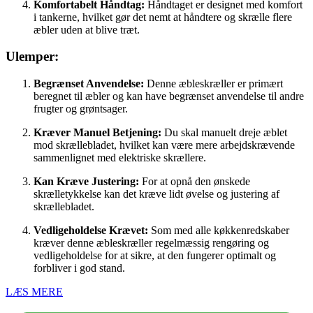
Komfortabelt Håndtag:
Håndtaget er designet med komfort
i tankerne, hvilket gør det nemt at håndtere og skrælle flere
æbler uden at blive træt.
Ulemper:
Begrænset Anvendelse:
Denne æbleskræller er primært
beregnet til æbler og kan have begrænset anvendelse til andre
frugter og grøntsager.
Kræver Manuel Betjening:
Du skal manuelt dreje æblet
mod skrællebladet, hvilket kan være mere arbejdskrævende
sammenlignet med elektriske skrællere.
Kan Kræve Justering:
For at opnå den ønskede
skrælletykkelse kan det kræve lidt øvelse og justering af
skrællebladet.
Vedligeholdelse Krævet:
Som med alle køkkenredskaber
kræver denne æbleskræller regelmæssig rengøring og
vedligeholdelse for at sikre, at den fungerer optimalt og
forbliver i god stand.
LÆS MERE