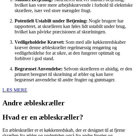
hvilket kan være mere arbejdskrævende i forhold til elektriske
skrællere, især ved store mængder frugt.
Potentielt Ustabilt under Betjening:
Nogle brugere har
rapporteret, at skrælleren kan føles lidt ustabilt under brug,
hvilket kan påvirke præcisionen af skrælningen.
Vedligeholdelse Krævet:
Som med alle køkkenredskaber
kræver denne æbleskræller regelmæssig rengøring og
vedligeholdelse for at sikre, at den fungerer optimalt og
forbliver i god stand.
Begrænset Anvendelse:
Selvom skrælleren er alsidig, er den
primært beregnet til skrælning af æbler og kan have
begrænset anvendelse til andre frugter og grøntsager.
LÆS MERE
Andre æbleskræller
Hvad er en æbleskræller?
En æbleskræller er et køkkenredskab, der er designet til at fjerne
skrællen fra æbler og undertiden også fra andre frugter og