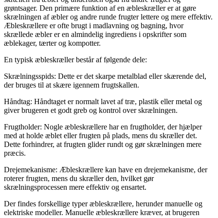
grøntsager. Den primære funktion af en æbleskræller er at gøre
skrælningen af æbler og andre runde frugter lettere og mere effektiv.
Æbleskrællere er ofte brugt i madlavning og bagning, hvor
skrællede æbler er en almindelig ingrediens i opskrifter som
æblekager, tærter og kompotter.
En typisk æbleskræller består af følgende dele:
Skrælningsspids: Dette er det skarpe metalblad eller skærende del,
der bruges til at skære igennem frugtskallen.
Håndtag: Håndtaget er normalt lavet af træ, plastik eller metal og
giver brugeren et godt greb og kontrol over skrælningen.
Frugtholder: Nogle æbleskrællere har en frugtholder, der hjælper
med at holde æblet eller frugten på plads, mens du skræller det.
Dette forhindrer, at frugten glider rundt og gør skrælningen mere
præcis.
Drejemekanisme: Æbleskrællere kan have en drejemekanisme, der
roterer frugten, mens du skræller den, hvilket gør
skrælningsprocessen mere effektiv og ensartet.
Der findes forskellige typer æbleskrællere, herunder manuelle og
elektriske modeller. Manuelle æbleskrællere kræver, at brugeren