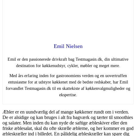
Emil Nielsen
Emil er den passionerede drivkraft bag Testmagasin.dk, din ultimative
destination for køkkenudstyr, cykler, møbler og meget mere.
Med års erfaring inden for gastronomiens verden og en uovertruffen
entusiasme for at udstyre køkkenet med de bedste redskaber, har Emil
forvandlet Testmagasin.dk til en skattekiste af køkkenvalgmuligheder og
ekspertise.
Æbler er en uundværlig del af mange køkkener rundt om i verden.
De er alsidige og kan bruges i alt fra bagværk og tærter til smoothies
og salater. Men inden du kan nyde de saftige æbleskiver eller den
friske æblesalat, skal du ofte skrælle æblerne, og her kommer en god
æbleskræller ind i billedet. En pålidelig æbleskræller kan spare dig