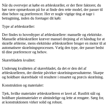
Når du overvejer at købe en æbleskræller, er der flere faktorer, du
bør være opmærksom på for at finde den rette model, der passer til
dine behov og præferencer. Her er nogle vigtige ting at tage i
betragtning, inden du foretager dit køb:
Type af æbleskræller:
Der findes to hovedtyper af æbleskrællere: manuelle og elektriske.
Manuelle æbleskrællere kræver manuel drejning af et håndtag for at
skrælle æblerne, mens elektriske æbleskrællere bruger en motor til at
automatisere skrælningsprocessen. Vælg den type, der passer bedst
til dine præferencer og behov.
Skærebladets kvalitet:
Undersøg kvaliteten af skærebladet, da det er den del af
æbleskrælleren, der direkte påvirker skrælningsresultaterne. Skarpe
og holdbare skæreblade vil resultere i ensartet og præcis skrælning.
Konstruktion og materialer:
Tjek, hvilke materialer æbleskrælleren er lavet af. Rustfrit stål og
holdbare plastmaterialer er almindelige og lette at rengøre. Sørg for,
at konstruktionen virker solid og robust.