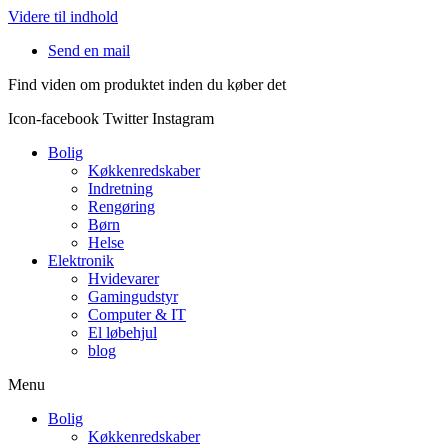
Videre til indhold
Send en mail
Find viden om produktet inden du køber det
Icon-facebook
Twitter
Instagram
Bolig
Køkkenredskaber
Indretning
Rengøring
Børn
Helse
Elektronik
Hvidevarer
Gamingudstyr
Computer & IT
El løbehjul
blog
Menu
Bolig
Køkkenredskaber