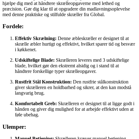
hjælpe dig med at håndtere skrælleopgaverne med lethed og
præcision. Gør dig klar til at opgradere din madlavningsoplevelse
med denne praktiske og stilfulde skræller fra Global.
Fordele:
Effektiv Skrælning:
Denne æbleskræller er designet til at
skrælle æbler hurtigt og effektivt, hvilket sparer tid og besvær
i køkkenet.
Udskiftelige Blade:
Skrælleren leveres med 3 udskiftelige
blade, hvilket gør den ekstremt alsidig og i stand til at
håndtere forskellige typer skrælleopgaver.
Rustfrit Stål Konstruktion:
Den rustfrie stålkonstruktion
giver skrælleren en holdbarhed og sikrer, at den kan modstå
langvarig brug.
Komfortabelt Greb:
Skrælleren er designet til at ligge godt i
hånden og giver dig mulighed for at arbejde effektivt uden at
føle ubehag.
Ulemper:
Manuel Betjening:
Skrælleren kræver manuel betjening,