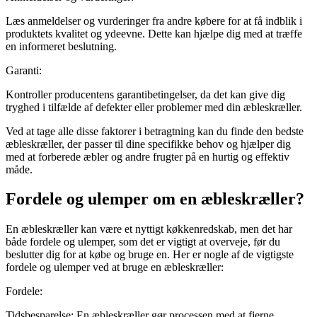
Læs anmeldelser og vurderinger fra andre købere for at få indblik i
produktets kvalitet og ydeevne. Dette kan hjælpe dig med at træffe
en informeret beslutning.
Garanti:
Kontroller producentens garantibetingelser, da det kan give dig
tryghed i tilfælde af defekter eller problemer med din æbleskræller.
Ved at tage alle disse faktorer i betragtning kan du finde den bedste
æbleskræller, der passer til dine specifikke behov og hjælper dig
med at forberede æbler og andre frugter på en hurtig og effektiv
måde.
Fordele og ulemper om en æbleskræller?
En æbleskræller kan være et nyttigt køkkenredskab, men det har
både fordele og ulemper, som det er vigtigt at overveje, før du
beslutter dig for at købe og bruge en. Her er nogle af de vigtigste
fordele og ulemper ved at bruge en æbleskræller:
Fordele:
Tidsbesparelse: En æbleskræller gør processen med at fjerne