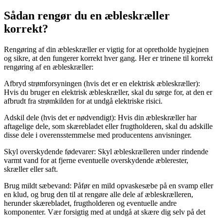
Sådan rengør du en æbleskræller
korrekt?
Rengøring af din æbleskræller er vigtig for at opretholde hygiejnen
og sikre, at den fungerer korrekt hver gang. Her er trinene til korrekt
rengøring af en æbleskræller:
Afbryd strømforsyningen (hvis det er en elektrisk æbleskræller):
Hvis du bruger en elektrisk æbleskræller, skal du sørge for, at den er
afbrudt fra strømkilden for at undgå elektriske risici.
Adskil dele (hvis det er nødvendigt): Hvis din æbleskræller har
aftagelige dele, som skærebladet eller frugtholderen, skal du adskille
disse dele i overensstemmelse med producentens anvisninger.
Skyl overskydende fødevarer: Skyl æbleskrælleren under rindende
varmt vand for at fjerne eventuelle overskydende æblerester,
skræller eller saft.
Brug mildt sæbevand: Påfør en mild opvaskesæbe på en svamp eller
en klud, og brug den til at rengøre alle dele af æbleskrælleren,
herunder skærebladet, frugtholderen og eventuelle andre
komponenter. Vær forsigtig med at undgå at skære dig selv på det