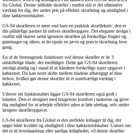
fra Global. Denne stilfulde skræller i rustfrit stål er det ultimative
værktøj for dig, der sætter pris på effektiv skrælning og alsidighed i
dine køkkenredskaber.
GS-94 skrælleren er mere end bare en praktisk skrællekniv; den er
din pålidelige partner til enhver skrælleopgave. Det elegante design i
rustfrit stål skærer nemt igennem skrællen på forskellige frugter og
grøntsager og sikrer, at du opnår en jævn og præcis skrælning hver
gang.
En af de fremragende funktioner ved denne skræller er de 3
udskiftelige blade, der medfølger. Dette gør GS-94 skrælleren
utroligt alsidig og i stand til at håndtere forskellige typer opgaver i
køkkenet. Du kan nemt skifte mellem bladene afhængigt af dine
behov, hvilket gør denne skræller til et uundværligt værktøj i
køkkenet.
Udover sin funktionalitet ligger GS-94 skrælleren også godt i
hånden. Den er designet med brugerens komfort i tankerne og giver
dig mulighed for at arbejde effektivt uden at føle ubehag, selv under
længere skrælleopgaver.
GS-94 skrælleren fra Global er den perfekte ledsager til dig, der
søger både kvalitet og alsidighed i dine køkkenredskaber. Uanset om
det er til hverdagsbrug eller særlige lejligheder, vil denne skræller