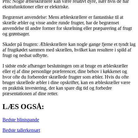
Pris: Nogle æbleskrællere kan være relativt dyre, især hvis de har
ekstrafunktioner eller er elektriske.
Begrænset anvendelse: Mens æbleskrællere er fantastiske til at
skrælle æbler og visse andre runde frugter, har de begrænset
anvendelse til andre former for skrælning eller præparering af frugt
og grøntsager.
Skader på frugten: Æbleskrællere kan nogle gange fjerne et tyndt lag
af frugtkødet sammen med skrællen, hvilket kan resultere i spild af
frugt og nedsat udbytte.
I sidste ende afhænger beslutningen om at bruge en æbleskræller
eller ej af dine personlige præferencer, dine behov i køkkenet og
hvor ofte du forbereder skrællede frugter som æbler. Hvis du ofte
bruger skrællede æbler i dine opskrifter, kan en æbleskræller være
en praktisk investering, der kan spare dig tid og forbedre
præsentationen af dine retter.
LÆS OGSÅ:
Bedste blinispande
Bedste tallerkensæt