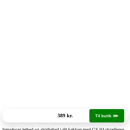
389 kr.
Til butik ⋙
Introducer lethed og alsidighed i dit køkken med GS-94 skrælleren