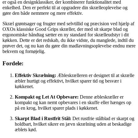
er også en designklassiker, der kombinerer funktionalitet med
enkelhed. Den er perfekt til at opgradere din skrælleoplevelse og
gøre den både nemmere og mere effektiv.
Skræl grøntsager og frugter med selvtillid og præcision ved hjælp af
OXOs klassiske Good Grips skræller, der med sit skarpe blad og
ergonomiske håndtag sætter en ny standard for skrælleudstyr i dit
køkken. Dette er det redskab, du ikke vidste, du manglede, indtil du
prøver det, og nu kan du gøre din madlavningsoplevelse endnu mere
bekvem og fornøjelig.
Fordele:
Effektiv Skrælning:
Æbleskrælleren er designet til at skrælle
æbler hurtigt og effektivt, hvilket sparer tid og besvær i
køkkenet.
Kompakt og Let At Opbevare:
Denne æbleskræller er
kompakt og kan nemt opbevares i en skuffe eller hænges op
på en krog, hvilket sparer plads i køkkenet.
Skarpt Blad i Rustfrit Stål:
Det rustfrie stålblad er skarpt og
holdbart, hvilket sikrer en jævn skrælning uden at beskadige
æblets kød.