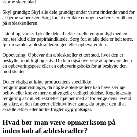
skarpe skæreblad.
Skyl grundigt: Skyl alle dele grundigt under varmt rindende vand for
at fjerne sæberester. Sørg for, at der ikke er nogen sæberester tilbage
på æbleskrælleren.
Tør af og samle: Tør alle dele af æbleskrælleren grundigt med en
ren, tør klud eller papirhåndklæde. Sørg for, at alle dele er helt tørre,
før du samler æbleskrælleren igen eller opbevarer den.
Opbevaring: Opbevar din æbleskræller et tørt sted, hvor den er
beskyttet mod fugt og støv. Du kan også overveje at opbevare den i
en opbevaringspose eller en opbevaringsboks for at beskytte den
mod skader.
Det er vigtigt at følge producentens specifikke
rengøringsanvisninger, da nogle æbleskrællere kan have særlige
behov eller kræve mere omhyggelig vedligeholdelse. Regelmæssig
rengøring af din æbleskræller hjælper med at forlænge dens levetid
og sikre, at den fungerer effektivt hver gang, du bruger den til at
skrælle æbler eller andre frugter og grøntsager.
Hvad bør man være opmærksom på
inden køb af æbleskræller?