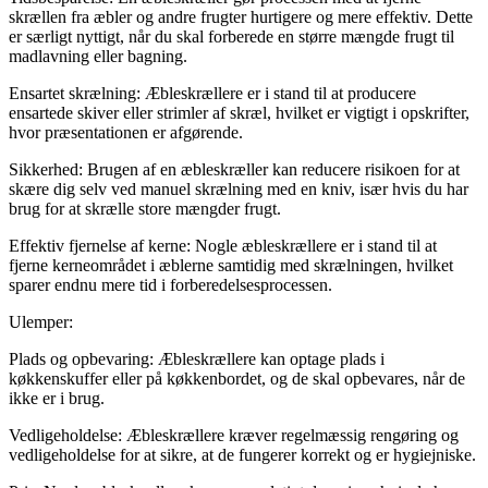
skrællen fra æbler og andre frugter hurtigere og mere effektiv. Dette
er særligt nyttigt, når du skal forberede en større mængde frugt til
madlavning eller bagning.
Ensartet skrælning: Æbleskrællere er i stand til at producere
ensartede skiver eller strimler af skræl, hvilket er vigtigt i opskrifter,
hvor præsentationen er afgørende.
Sikkerhed: Brugen af en æbleskræller kan reducere risikoen for at
skære dig selv ved manuel skrælning med en kniv, især hvis du har
brug for at skrælle store mængder frugt.
Effektiv fjernelse af kerne: Nogle æbleskrællere er i stand til at
fjerne kerneområdet i æblerne samtidig med skrælningen, hvilket
sparer endnu mere tid i forberedelsesprocessen.
Ulemper:
Plads og opbevaring: Æbleskrællere kan optage plads i
køkkenskuffer eller på køkkenbordet, og de skal opbevares, når de
ikke er i brug.
Vedligeholdelse: Æbleskrællere kræver regelmæssig rengøring og
vedligeholdelse for at sikre, at de fungerer korrekt og er hygiejniske.