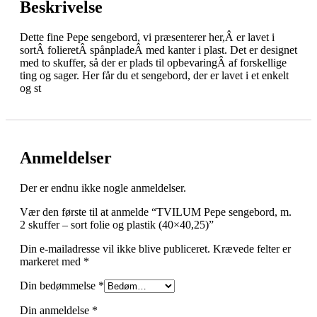
Beskrivelse
Dette fine Pepe sengebord, vi præsenterer her,Â er lavet i
sortÂ folieretÂ spånpladeÂ med kanter i plast. Det er designet
med to skuffer, så der er plads til opbevaringÂ af forskellige
ting og sager. Her får du et sengebord, der er lavet i et enkelt
og st
Anmeldelser
Der er endnu ikke nogle anmeldelser.
Vær den første til at anmelde “TVILUM Pepe sengebord, m.
2 skuffer – sort folie og plastik (40×40,25)”
Din e-mailadresse vil ikke blive publiceret.
Krævede felter er
markeret med
*
Din bedømmelse
*
Din anmeldelse
*