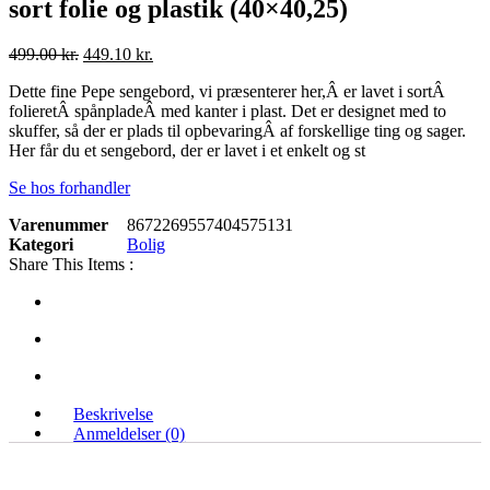
sort folie og plastik (40×40,25)
Den
Den
499.00
kr.
449.10
kr.
oprindelige
aktuelle
Dette fine Pepe sengebord, vi præsenterer her,Â er lavet i sortÂ
pris
pris
folieretÂ spånpladeÂ med kanter i plast. Det er designet med to
var:
er:
skuffer, så der er plads til opbevaringÂ af forskellige ting og sager.
499.00 kr..
449.10 kr..
Her får du et sengebord, der er lavet i et enkelt og st
Se hos forhandler
Varenummer
8672269557404575131
Kategori
Bolig
Share This Items :
Beskrivelse
Anmeldelser (0)