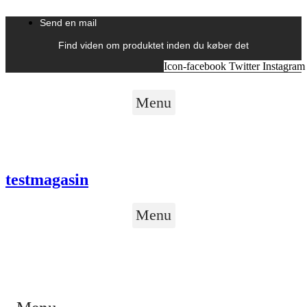
Videre
til
Send en mail
indhold
Find viden om produktet inden du køber det
Icon-facebook
Twitter
Instagram
Menu
testmagasin
Menu