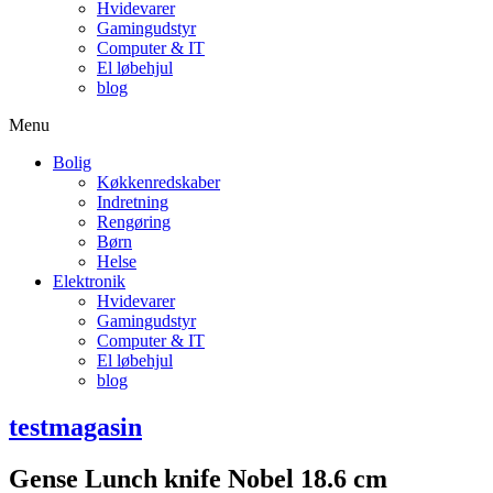
Hvidevarer
Gamingudstyr
Computer & IT
El løbehjul
blog
Menu
Bolig
Køkkenredskaber
Indretning
Rengøring
Børn
Helse
Elektronik
Hvidevarer
Gamingudstyr
Computer & IT
El løbehjul
blog
testmagasin
Gense Lunch knife Nobel 18.6 cm