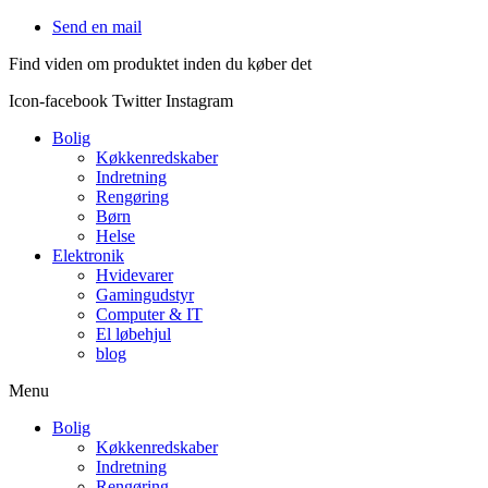
Videre
Send en mail
til
Find viden om produktet inden du køber det
indhold
Icon-facebook
Twitter
Instagram
Bolig
Køkkenredskaber
Indretning
Rengøring
Børn
Helse
Elektronik
Hvidevarer
Gamingudstyr
Computer & IT
El løbehjul
blog
Menu
Bolig
Køkkenredskaber
Indretning
Rengøring