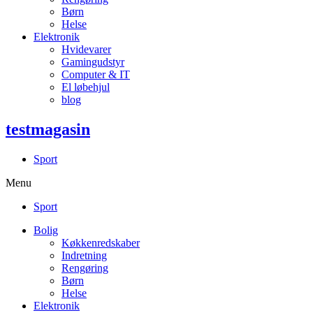
Børn
Helse
Elektronik
Hvidevarer
Gamingudstyr
Computer & IT
El løbehjul
blog
testmagasin
Sport
Menu
Sport
Bolig
Køkkenredskaber
Indretning
Rengøring
Børn
Helse
Elektronik