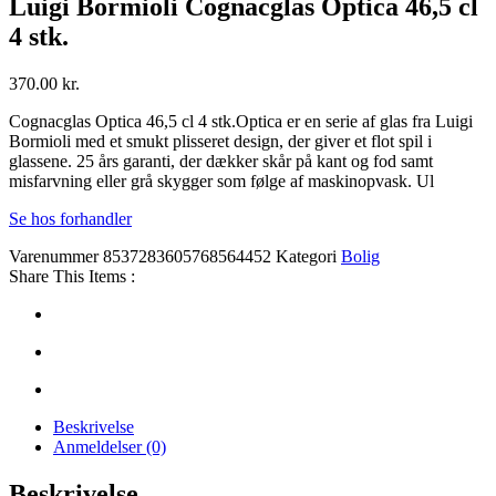
Luigi Bormioli Cognacglas Optica 46,5 cl
4 stk.
370.00
kr.
Cognacglas Optica 46,5 cl 4 stk.Optica er en serie af glas fra Luigi
Bormioli med et smukt plisseret design, der giver et flot spil i
glassene. 25 års garanti, der dækker skår på kant og fod samt
misfarvning eller grå skygger som følge af maskinopvask. Ul
Se hos forhandler
Varenummer
8537283605768564452
Kategori
Bolig
Share This Items :
Beskrivelse
Anmeldelser (0)
Beskrivelse