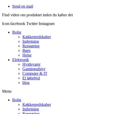
Videre
Send en mail
til
Find viden om produktet inden du køber det
indhold
Icon-facebook
Twitter
Instagram
Bolig
Køkkenredskaber
Indretning
Rengøring
Børn
Helse
Elektronik
Hvidevarer
Gamingudstyr
Computer & IT
El løbehjul
blog
Menu
Bolig
Køkkenredskaber
Indretning
Rengøring