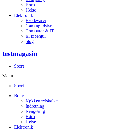
Børn
Helse
Elektronik
Hvidevarer
Gamingudstyr
Computer & IT
El løbehjul
blog
testmagasin
Sport
Menu
Sport
Bolig
Køkkenredskaber
Indretning
Rengøring
Børn
Helse
Elektronik