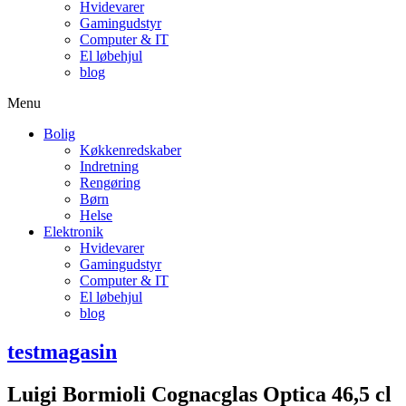
Hvidevarer
Gamingudstyr
Computer & IT
El løbehjul
blog
Menu
Bolig
Køkkenredskaber
Indretning
Rengøring
Børn
Helse
Elektronik
Hvidevarer
Gamingudstyr
Computer & IT
El løbehjul
blog
testmagasin
Luigi Bormioli Cognacglas Optica 46,5 cl