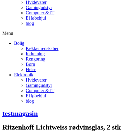
Hvidevarer
Gamingudstyr
Computer & IT
El løbehjul
blog
Menu
Bolig
Køkkenredskaber
Indretning
Rengøring
Børn
Helse
Elektronik
Hvidevarer
Gamingudstyr
Computer & IT
El løbehjul
blog
testmagasin
Ritzenhoff Lichtweiss rødvinsglas, 2 stk