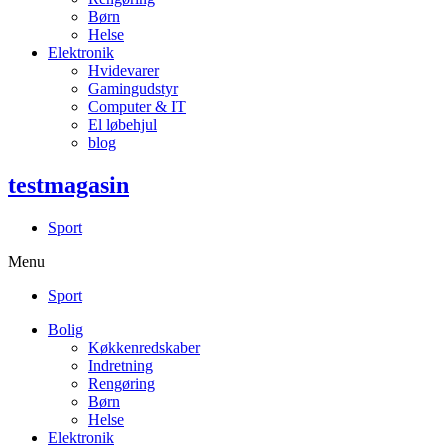
Børn
Helse
Elektronik
Hvidevarer
Gamingudstyr
Computer & IT
El løbehjul
blog
testmagasin
Sport
Menu
Sport
Bolig
Køkkenredskaber
Indretning
Rengøring
Børn
Helse
Elektronik