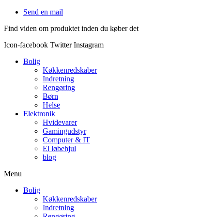
Videre
Send en mail
til
Find viden om produktet inden du køber det
indhold
Icon-facebook
Twitter
Instagram
Bolig
Køkkenredskaber
Indretning
Rengøring
Børn
Helse
Elektronik
Hvidevarer
Gamingudstyr
Computer & IT
El løbehjul
blog
Menu
Bolig
Køkkenredskaber
Indretning
Rengøring