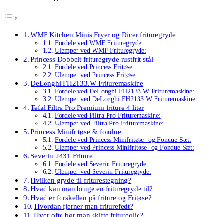
WMF Kitchen Minis Fryer og Dicer frituregryde
Fordele ved WMF Frituregryde:
Ulemper ved WMF Frituregryde:
Princess Dobbelt frituregryde rustfrit stål
Fordele ved Princess Fritøse:
Ulemper ved Princess Fritøse:
DeLonghi FH2133.W Frituremaskine
Fordele ved DeLonghi FH2133.W Frituremaskine:
Ulemper ved DeLonghi FH2133.W Frituremaskine:
Tefal Filtra Pro Premium friture 4 liter
Fordele ved Filtra Pro Frituremaskine:
Ulemper ved Filtra Pro Frituremaskine:
Princess Minifritøse & fondue
Fordele ved Princess Minifritøse- og Fondue Sæt:
Ulemper ved Princess Minifritøse- og Fondue Sæt:
Severin 2431 Friture
Fordele ved Severin Frituregryde:
Ulemper ved Severin Frituregryde:
Hvilken gryde til friturestegning?
Hvad kan man bruge en frituregryde til?
Hvad er forskellen på friture og Fritøse?
Hvordan fjerner man friturefedt?
Hvor ofte bør man skifte fritureolie?