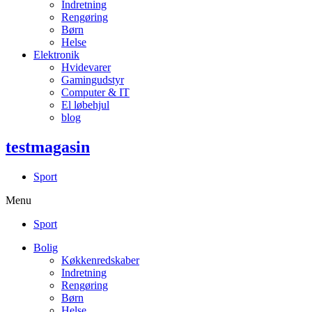
Indretning
Rengøring
Børn
Helse
Elektronik
Hvidevarer
Gamingudstyr
Computer & IT
El løbehjul
blog
testmagasin
Sport
Menu
Sport
Bolig
Køkkenredskaber
Indretning
Rengøring
Børn
Helse