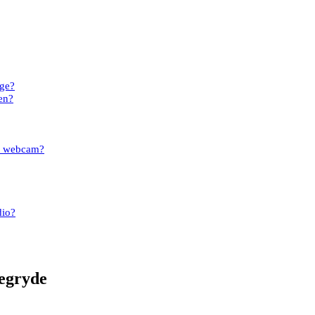
lge?
den?
nt webcam?
dio?
egryde