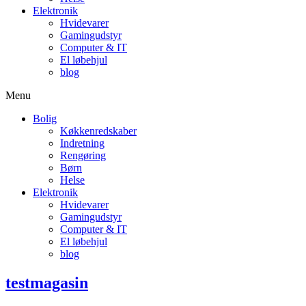
Elektronik
Hvidevarer
Gamingudstyr
Computer & IT
El løbehjul
blog
Menu
Bolig
Køkkenredskaber
Indretning
Rengøring
Børn
Helse
Elektronik
Hvidevarer
Gamingudstyr
Computer & IT
El løbehjul
blog
testmagasin