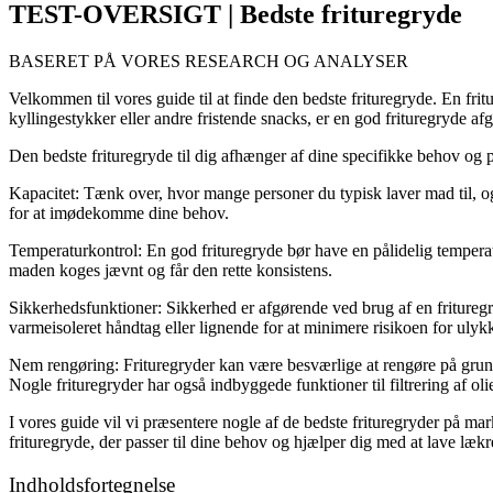
TEST-OVERSIGT | Bedste frituregryde
BASERET PÅ VORES RESEARCH OG ANALYSER
Velkommen til vores guide til at finde den bedste frituregryde. En frit
kyllingestykker eller andre fristende snacks, er en god frituregryde a
Den bedste frituregryde til dig afhænger af dine specifikke behov og p
Kapacitet: Tænk over, hvor mange personer du typisk laver mad til, og h
for at imødekomme dine behov.
Temperaturkontrol: En god frituregryde bør have en pålidelig temperatu
maden koges jævnt og får den rette konsistens.
Sikkerhedsfunktioner: Sikkerhed er afgørende ved brug af en fritureg
varmeisoleret håndtag eller lignende for at minimere risikoen for ulykk
Nem rengøring: Frituregryder kan være besværlige at rengøre på grund
Nogle frituregryder har også indbyggede funktioner til filtrering af oli
I vores guide vil vi præsentere nogle af de bedste frituregryder på ma
frituregryde, der passer til dine behov og hjælper dig med at lave læ
Indholdsfortegnelse