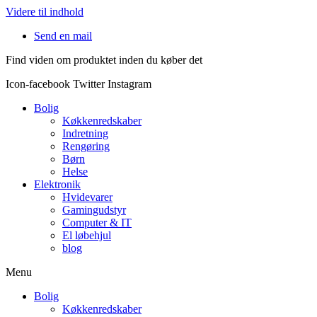
Videre til indhold
Send en mail
Find viden om produktet inden du køber det
Icon-facebook
Twitter
Instagram
Bolig
Køkkenredskaber
Indretning
Rengøring
Børn
Helse
Elektronik
Hvidevarer
Gamingudstyr
Computer & IT
El løbehjul
blog
Menu
Bolig
Køkkenredskaber