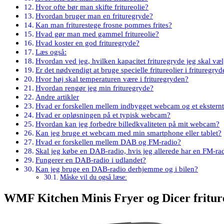
Hvor ofte bør man skifte fritureolie?
Hvordan bruger man en frituregryde?
Kan man friturestege frosne pommes frites?
Hvad gør man med gammel fritureolie?
Hvad koster en god frituregryde?
Læs også:
Hvordan ved jeg, hvilken kapacitet frituregryde jeg skal væ
Er det nødvendigt at bruge specielle fritureolier i frituregry
Hvor høj skal temperaturen være i frituregryden?
Hvordan rengør jeg min frituregryde?
Andre artikler
Hvad er forskellen mellem indbygget webcam og et ekster
Hvad er opløsningen på et typisk webcam?
Hvordan kan jeg forbedre billedkvaliteten på mit webcam?
Kan jeg bruge et webcam med min smartphone eller tablet?
Hvad er forskellen mellem DAB og FM-radio?
Skal jeg købe en DAB-radio, hvis jeg allerede har en FM-ra
Fungerer en DAB-radio i udlandet?
Kan jeg bruge en DAB-radio derhjemme og i bilen?
Måske vil du også læse:
WMF Kitchen Minis Fryer og Dicer fritur