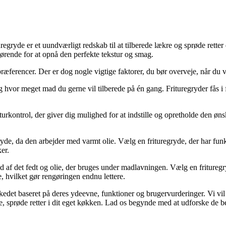
uregryde er et uundværligt redskab til at tilberede lækre og sprøde rett
fgørende for at opnå den perfekte tekstur og smag.
ræferencer. Der er dog nogle vigtige faktorer, du bør overveje, når du v
vor meget mad du gerne vil tilberede på én gang. Frituregryder fås i for
rkontrol, der giver dig mulighed for at indstille og opretholde den ønsk
ryde, da den arbejder med varmt olie. Vælg en frituregryde, der har f
er.
 af det fedt og olie, der bruges under madlavningen. Vælg en frituregr
e, hvilket gør rengøringen endnu lettere.
rkedet baseret på deres ydeevne, funktioner og brugervurderinger. Vi vil
kre, sprøde retter i dit eget køkken. Lad os begynde med at udforske de