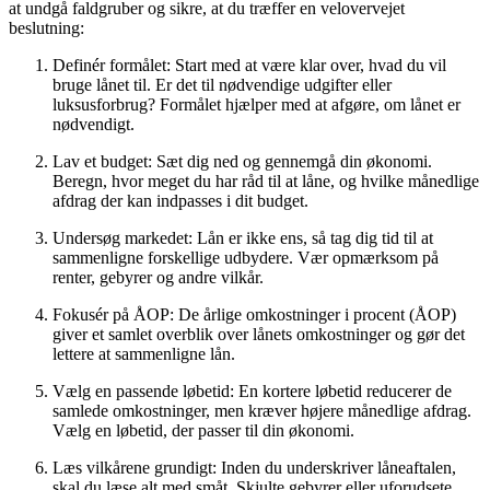
at undgå faldgruber og sikre, at du træffer en velovervejet
beslutning:
Definér formålet: Start med at være klar over, hvad du vil
bruge lånet til. Er det til nødvendige udgifter eller
luksusforbrug? Formålet hjælper med at afgøre, om lånet er
nødvendigt.
Lav et budget: Sæt dig ned og gennemgå din økonomi.
Beregn, hvor meget du har råd til at låne, og hvilke månedlige
afdrag der kan indpasses i dit budget.
Undersøg markedet: Lån er ikke ens, så tag dig tid til at
sammenligne forskellige udbydere. Vær opmærksom på
renter, gebyrer og andre vilkår.
Fokusér på ÅOP: De årlige omkostninger i procent (ÅOP)
giver et samlet overblik over lånets omkostninger og gør det
lettere at sammenligne lån.
Vælg en passende løbetid: En kortere løbetid reducerer de
samlede omkostninger, men kræver højere månedlige afdrag.
Vælg en løbetid, der passer til din økonomi.
Læs vilkårene grundigt: Inden du underskriver låneaftalen,
skal du læse alt med småt. Skjulte gebyrer eller uforudsete