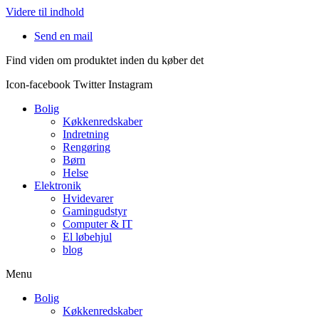
Videre til indhold
Send en mail
Find viden om produktet inden du køber det
Icon-facebook
Twitter
Instagram
Bolig
Køkkenredskaber
Indretning
Rengøring
Børn
Helse
Elektronik
Hvidevarer
Gamingudstyr
Computer & IT
El løbehjul
blog
Menu
Bolig
Køkkenredskaber