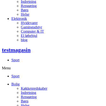
Indretning
Rengøring
Børn
Helse
Elektronik
Hvidevarer
Gamingudstyr
Computer & IT
El løbehjul
blog
testmagasin
Sport
Menu
Sport
Bolig
Køkkenredskaber
Indretning
Rengøring
Børn
Helse