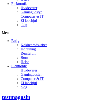
Elektronik
Hvidevarer
Gamingudstyr
Computer & IT
El løbehjul
blog
Menu
Bolig
Køkkenredskaber
Indretning
Rengøring
Børn
Helse
Elektronik
Hvidevarer
Gamingudstyr
Computer & IT
El løbehjul
blog
testmagasin