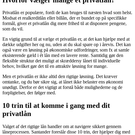
Privatlån er populære, fordi de kan bruges til næsten hvad som helst.
Modsat et realkreditlån eller billån, der er bundet op på specifikke
formål, giver et privatlån dig mere frihed til at disponere pengene,
som du vil.
En vigtig grund til at vælge et privatlån er, at det kan hjælpe med at
dække udgifter her og nu, uden at du skal spare op i årevis. Det kan
også være en løsning på økonomiske udfordringer, som fx at samle
eksisterende gæld i ét lån med en lavere rente. Samtidig gør den
fleksible struktur det muligt at skræddersy lånet til individuelle
behov, hvilket gør det til en attraktiv løsning for mange.
Men et privatlån er ikke altid den rigtige løsning. Det kræver
omtanke, og du bør sikre sig, at lånet ikke belaster ens økonomi
unødigt. Derfor er det vigtigt at forstå både mulighederne og de
forpligtelser, der følger med.
10 trin til at komme i gang med dit
privatlån
Valget af det rigtige lån handler om at navigere sikkert gennem
låneprocessen. Santander foreslår disse 10 trin, der hjælper dig med