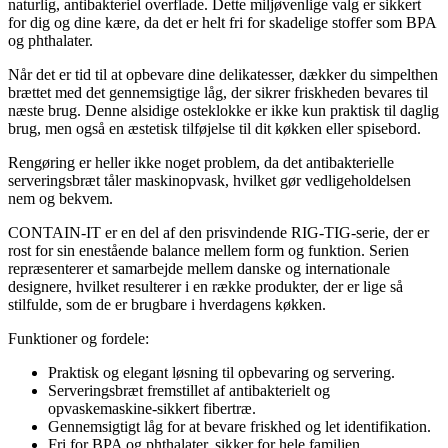
naturlig, antibakteriel overflade. Dette miljøvenlige valg er sikkert
for dig og dine kære, da det er helt fri for skadelige stoffer som BPA
og phthalater.
Når det er tid til at opbevare dine delikatesser, dækker du simpelthen
brættet med det gennemsigtige låg, der sikrer friskheden bevares til
næste brug. Denne alsidige osteklokke er ikke kun praktisk til daglig
brug, men også en æstetisk tilføjelse til dit køkken eller spisebord.
Rengøring er heller ikke noget problem, da det antibakterielle
serveringsbræt tåler maskinopvask, hvilket gør vedligeholdelsen
nem og bekvem.
CONTAIN-IT er en del af den prisvindende RIG-TIG-serie, der er
rost for sin enestående balance mellem form og funktion. Serien
repræsenterer et samarbejde mellem danske og internationale
designere, hvilket resulterer i en række produkter, der er lige så
stilfulde, som de er brugbare i hverdagens køkken.
Funktioner og fordele:
Praktisk og elegant løsning til opbevaring og servering.
Serveringsbræt fremstillet af antibakterielt og
opvaskemaskine-sikkert fibertræ.
Gennemsigtigt låg for at bevare friskhed og let identifikation.
Fri for BPA og phthalater, sikker for hele familien.