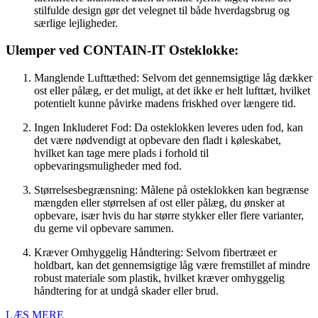
stilfulde design gør det velegnet til både hverdagsbrug og
særlige lejligheder.
Ulemper ved CONTAIN-IT Osteklokke:
Manglende Lufttæthed: Selvom det gennemsigtige låg dækker
ost eller pålæg, er det muligt, at det ikke er helt lufttæt, hvilket
potentielt kunne påvirke madens friskhed over længere tid.
Ingen Inkluderet Fod: Da osteklokken leveres uden fod, kan
det være nødvendigt at opbevare den fladt i køleskabet,
hvilket kan tage mere plads i forhold til
opbevaringsmuligheder med fod.
Størrelsesbegrænsning: Målene på osteklokken kan begrænse
mængden eller størrelsen af ost eller pålæg, du ønsker at
opbevare, især hvis du har større stykker eller flere varianter,
du gerne vil opbevare sammen.
Kræver Omhyggelig Håndtering: Selvom fibertræet er
holdbart, kan det gennemsigtige låg være fremstillet af mindre
robust materiale som plastik, hvilket kræver omhyggelig
håndtering for at undgå skader eller brud.
LÆS MERE