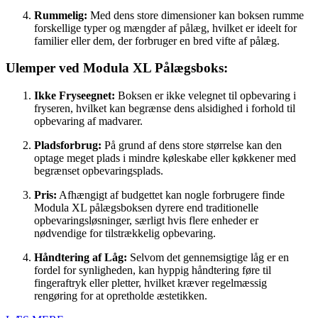
Rummelig:
Med dens store dimensioner kan boksen rumme
forskellige typer og mængder af pålæg, hvilket er ideelt for
familier eller dem, der forbruger en bred vifte af pålæg.
Ulemper ved Modula XL Pålægsboks:
Ikke Fryseegnet:
Boksen er ikke velegnet til opbevaring i
fryseren, hvilket kan begrænse dens alsidighed i forhold til
opbevaring af madvarer.
Pladsforbrug:
På grund af dens store størrelse kan den
optage meget plads i mindre køleskabe eller køkkener med
begrænset opbevaringsplads.
Pris:
Afhængigt af budgettet kan nogle forbrugere finde
Modula XL pålægsboksen dyrere end traditionelle
opbevaringsløsninger, særligt hvis flere enheder er
nødvendige for tilstrækkelig opbevaring.
Håndtering af Låg:
Selvom det gennemsigtige låg er en
fordel for synligheden, kan hyppig håndtering føre til
fingeraftryk eller pletter, hvilket kræver regelmæssig
rengøring for at opretholde æstetikken.