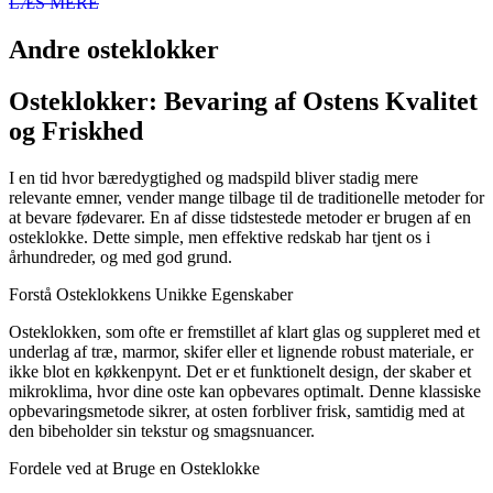
LÆS MERE
Andre osteklokker
Osteklokker: Bevaring af Ostens Kvalitet
og Friskhed
I en tid hvor bæredygtighed og madspild bliver stadig mere
relevante emner, vender mange tilbage til de traditionelle metoder for
at bevare fødevarer. En af disse tidstestede metoder er brugen af en
osteklokke. Dette simple, men effektive redskab har tjent os i
århundreder, og med god grund.
Forstå Osteklokkens Unikke Egenskaber
Osteklokken, som ofte er fremstillet af klart glas og suppleret med et
underlag af træ, marmor, skifer eller et lignende robust materiale, er
ikke blot en køkkenpynt. Det er et funktionelt design, der skaber et
mikroklima, hvor dine oste kan opbevares optimalt. Denne klassiske
opbevaringsmetode sikrer, at osten forbliver frisk, samtidig med at
den bibeholder sin tekstur og smagsnuancer.
Fordele ved at Bruge en Osteklokke