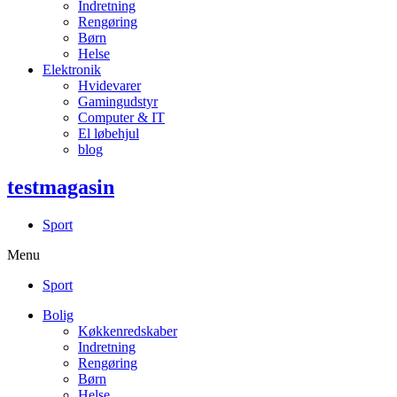
Indretning
Rengøring
Børn
Helse
Elektronik
Hvidevarer
Gamingudstyr
Computer & IT
El løbehjul
blog
testmagasin
Sport
Menu
Sport
Bolig
Køkkenredskaber
Indretning
Rengøring
Børn
Helse