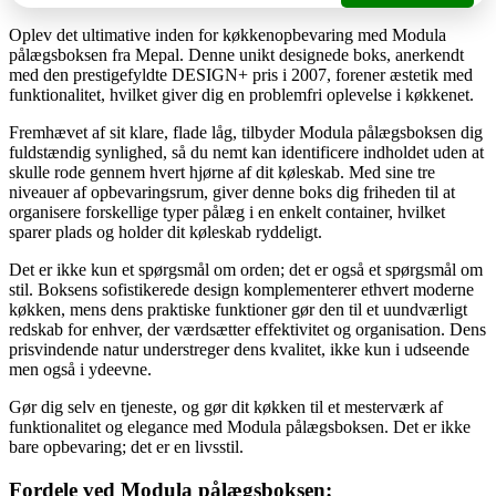
Oplev det ultimative inden for køkkenopbevaring med Modula
pålægsboksen fra Mepal. Denne unikt designede boks, anerkendt
med den prestigefyldte DESIGN+ pris i 2007, forener æstetik med
funktionalitet, hvilket giver dig en problemfri oplevelse i køkkenet.
Fremhævet af sit klare, flade låg, tilbyder Modula pålægsboksen dig
fuldstændig synlighed, så du nemt kan identificere indholdet uden at
skulle rode gennem hvert hjørne af dit køleskab. Med sine tre
niveauer af opbevaringsrum, giver denne boks dig friheden til at
organisere forskellige typer pålæg i en enkelt container, hvilket
sparer plads og holder dit køleskab ryddeligt.
Det er ikke kun et spørgsmål om orden; det er også et spørgsmål om
stil. Boksens sofistikerede design komplementerer ethvert moderne
køkken, mens dens praktiske funktioner gør den til et uundværligt
redskab for enhver, der værdsætter effektivitet og organisation. Dens
prisvindende natur understreger dens kvalitet, ikke kun i udseende
men også i ydeevne.
Gør dig selv en tjeneste, og gør dit køkken til et mesterværk af
funktionalitet og elegance med Modula pålægsboksen. Det er ikke
bare opbevaring; det er en livsstil.
Fordele ved Modula pålægsboksen: