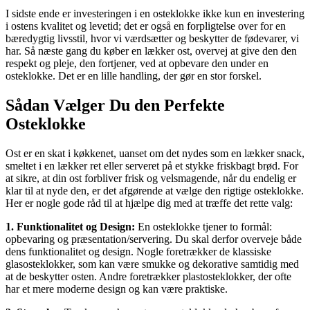
I sidste ende er investeringen i en osteklokke ikke kun en investering
i ostens kvalitet og levetid; det er også en forpligtelse over for en
bæredygtig livsstil, hvor vi værdsætter og beskytter de fødevarer, vi
har. Så næste gang du køber en lækker ost, overvej at give den den
respekt og pleje, den fortjener, ved at opbevare den under en
osteklokke. Det er en lille handling, der gør en stor forskel.
Sådan Vælger Du den Perfekte
Osteklokke
Ost er en skat i køkkenet, uanset om det nydes som en lækker snack,
smeltet i en lækker ret eller serveret på et stykke friskbagt brød. For
at sikre, at din ost forbliver frisk og velsmagende, når du endelig er
klar til at nyde den, er det afgørende at vælge den rigtige osteklokke.
Her er nogle gode råd til at hjælpe dig med at træffe det rette valg:
1. Funktionalitet og Design:
En osteklokke tjener to formål:
opbevaring og præsentation/servering. Du skal derfor overveje både
dens funktionalitet og design. Nogle foretrækker de klassiske
glasosteklokker, som kan være smukke og dekorative samtidig med
at de beskytter osten. Andre foretrækker plastosteklokker, der ofte
har et mere moderne design og kan være praktiske.