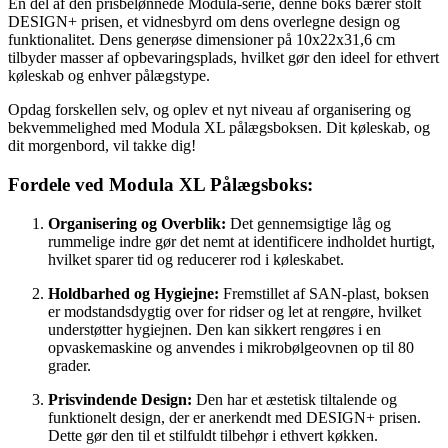
En del af den prisbelønnede Modula-serie, denne boks bærer stolt
DESIGN+ prisen, et vidnesbyrd om dens overlegne design og
funktionalitet. Dens generøse dimensioner på 10x22x31,6 cm
tilbyder masser af opbevaringsplads, hvilket gør den ideel for ethvert
køleskab og enhver pålægstype.
Opdag forskellen selv, og oplev et nyt niveau af organisering og
bekvemmelighed med Modula XL pålægsboksen. Dit køleskab, og
dit morgenbord, vil takke dig!
Fordele ved Modula XL Pålægsboks:
Organisering og Overblik:
Det gennemsigtige låg og
rummelige indre gør det nemt at identificere indholdet hurtigt,
hvilket sparer tid og reducerer rod i køleskabet.
Holdbarhed og Hygiejne:
Fremstillet af SAN-plast, boksen
er modstandsdygtig over for ridser og let at rengøre, hvilket
understøtter hygiejnen. Den kan sikkert rengøres i en
opvaskemaskine og anvendes i mikrobølgeovnen op til 80
grader.
Prisvindende Design:
Den har et æstetisk tiltalende og
funktionelt design, der er anerkendt med DESIGN+ prisen.
Dette gør den til et stilfuldt tilbehør i ethvert køkken.