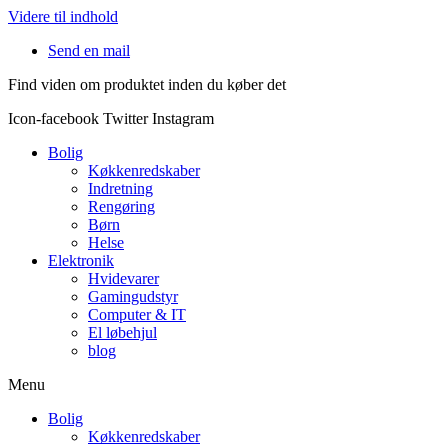
Videre til indhold
Send en mail
Find viden om produktet inden du køber det
Icon-facebook
Twitter
Instagram
Bolig
Køkkenredskaber
Indretning
Rengøring
Børn
Helse
Elektronik
Hvidevarer
Gamingudstyr
Computer & IT
El løbehjul
blog
Menu
Bolig
Køkkenredskaber