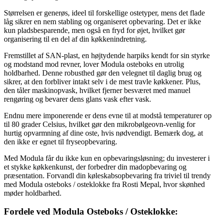
Størrelsen er generøs, ideel til forskellige ostetyper, mens det flade
låg sikrer en nem stabling og organiseret opbevaring. Det er ikke
kun pladsbesparende, men også en fryd for øjet, hvilket gør
organisering til en del af din køkkenindretning.
Fremstillet af SAN-plast, en højtydende harpiks kendt for sin styrke
og modstand mod revner, lover Modula osteboks en utrolig
holdbarhed. Denne robusthed gør den velegnet til daglig brug og
sikrer, at den forbliver intakt selv i de mest travle køkkener. Plus,
den tåler maskinopvask, hvilket fjerner besværet med manuel
rengøring og bevarer dens glans vask efter vask.
Endnu mere imponerende er dens evne til at modstå temperaturer op
til 80 grader Celsius, hvilket gør den mikrobølgeovn-venlig for
hurtig opvarmning af dine oste, hvis nødvendigt. Bemærk dog, at
den ikke er egnet til fryseopbevaring.
Med Modula får du ikke kun en opbevaringsløsning; du investerer i
et stykke køkkenkunst, der forbedrer din madopbevaring og
præsentation. Forvandl din køleskabsopbevaring fra triviel til trendy
med Modula osteboks / osteklokke fra Rosti Mepal, hvor skønhed
møder holdbarhed.
Fordele ved Modula Osteboks / Osteklokke: