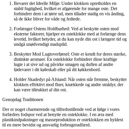
Bevarer det Ideelle Miljø: Under klokken opretholdes en
stabil fugtighed, hvilket er afgørende for mange oste. Det
forhindrer dem i at tørre ud, men tillader stadig en vis ånding,
så de ikke bliver for våde og fedtede.
Forlænger Ostens Holdbarhed: Ved at beskytte osten mod
eksterne faktorer, hjælper en osteklokke med at forlænge dens
levetid, hvilket betyder, at du kan nyde din ost i længere tid og
undgå unødvendigt madspild.
Beskytter Mod Lugtoverførsel: Oste er kendt for deres stærke,
distinkte aromaer. En osteklokke forhindrer disse kraftige
lugte i at sive ud og påvirke smagen og duften af andre
fødevarer i dit køleskab eller på dit køkkenbord.
Holder Skadedyr på Afstand: Når osten står fremme, beskytter
klokken effektivt mod fluer, knækkede og andre smådyr, der
kan være tiltrukket af din ost.
Genopdag Traditionen
Der er noget charmerende og tilfredsstillende ved at følge i vores
forfædres fodspor ved at benytte en osteklokke. I en æra med
plastikindpakninger og masseproduktion er osteklokken en hyldest
til en mere bevidst og ansvarlig forbrugeradfærd.