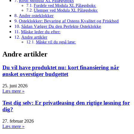
Rosti Modula XL Pålægsboks
Fordele ved Modula XL Pålægsboks:
Ulemper ved Modula XL Pålægsboks:
Andre osteklokker
Osteklokker: Bevaring af Ostens Kvalitet og Friskhed
Sådan Vælger Du den Perfekte Osteklokke
Måske leder du efter:
Andre artikler
Måske vil du også læse:
Andre artikler
Du vil have produktet nu: kort finansiering når
ønsket overstiger budgettet
25. juni 2026
Læs mere »
Test dig selv: Er privatleasing den rigtige løsning for
dig?
27. februar 2026
Læs mere »