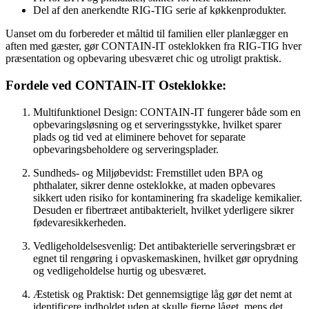
Del af den anerkendte RIG-TIG serie af køkkenprodukter.
Uanset om du forbereder et måltid til familien eller planlægger en
aften med gæster, gør CONTAIN-IT osteklokken fra RIG-TIG hver
præsentation og opbevaring ubesværet chic og utroligt praktisk.
Fordele ved CONTAIN-IT Osteklokke:
Multifunktionel Design: CONTAIN-IT fungerer både som en
opbevaringsløsning og et serveringsstykke, hvilket sparer
plads og tid ved at eliminere behovet for separate
opbevaringsbeholdere og serveringsplader.
Sundheds- og Miljøbevidst: Fremstillet uden BPA og
phthalater, sikrer denne osteklokke, at maden opbevares
sikkert uden risiko for kontaminering fra skadelige kemikalier.
Desuden er fibertræet antibakterielt, hvilket yderligere sikrer
fødevaresikkerheden.
Vedligeholdelsesvenlig: Det antibakterielle serveringsbræt er
egnet til rengøring i opvaskemaskinen, hvilket gør oprydning
og vedligeholdelse hurtig og ubesværet.
Æstetisk og Praktisk: Det gennemsigtige låg gør det nemt at
identificere indholdet uden at skulle fjerne låget, mens det