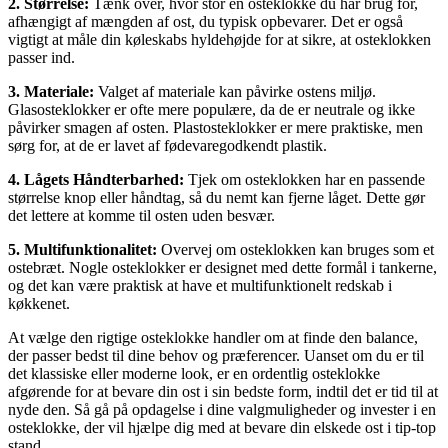
2. Størrelse:
Tænk over, hvor stor en osteklokke du har brug for,
afhængigt af mængden af ost, du typisk opbevarer. Det er også
vigtigt at måle din køleskabs hyldehøjde for at sikre, at osteklokken
passer ind.
3. Materiale:
Valget af materiale kan påvirke ostens miljø.
Glasosteklokker er ofte mere populære, da de er neutrale og ikke
påvirker smagen af osten. Plastosteklokker er mere praktiske, men
sørg for, at de er lavet af fødevaregodkendt plastik.
4. Lågets Håndterbarhed:
Tjek om osteklokken har en passende
størrelse knop eller håndtag, så du nemt kan fjerne låget. Dette gør
det lettere at komme til osten uden besvær.
5. Multifunktionalitet:
Overvej om osteklokken kan bruges som et
ostebræt. Nogle osteklokker er designet med dette formål i tankerne,
og det kan være praktisk at have et multifunktionelt redskab i
køkkenet.
At vælge den rigtige osteklokke handler om at finde den balance,
der passer bedst til dine behov og præferencer. Uanset om du er til
det klassiske eller moderne look, er en ordentlig osteklokke
afgørende for at bevare din ost i sin bedste form, indtil det er tid til at
nyde den. Så gå på opdagelse i dine valgmuligheder og invester i en
osteklokke, der vil hjælpe dig med at bevare din elskede ost i tip-top
stand.