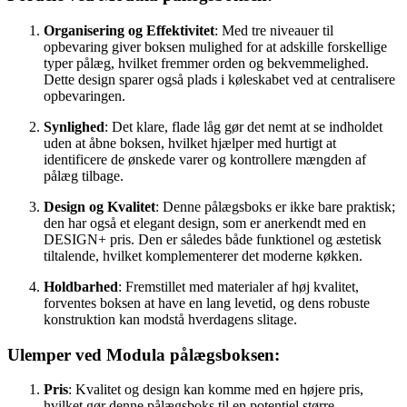
Organisering og Effektivitet
: Med tre niveauer til
opbevaring giver boksen mulighed for at adskille forskellige
typer pålæg, hvilket fremmer orden og bekvemmelighed.
Dette design sparer også plads i køleskabet ved at centralisere
opbevaringen.
Synlighed
: Det klare, flade låg gør det nemt at se indholdet
uden at åbne boksen, hvilket hjælper med hurtigt at
identificere de ønskede varer og kontrollere mængden af
pålæg tilbage.
Design og Kvalitet
: Denne pålægsboks er ikke bare praktisk;
den har også et elegant design, som er anerkendt med en
DESIGN+ pris. Den er således både funktionel og æstetisk
tiltalende, hvilket komplementerer det moderne køkken.
Holdbarhed
: Fremstillet med materialer af høj kvalitet,
forventes boksen at have en lang levetid, og dens robuste
konstruktion kan modstå hverdagens slitage.
Ulemper ved Modula pålægsboksen:
Pris
: Kvalitet og design kan komme med en højere pris,
hvilket gør denne pålægsboks til en potentiel større