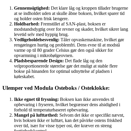
Gennemsigtighed:
Det klare låg og kroppen tillader brugerne
at se indholdet uden at skulle åbne boksen, hvilket sparer tid
og holder osten frisk længere.
Holdbarhed:
Fremstillet af SAN-plast, boksen er
modstandsdygtig over for revner og skader, hvilket sikrer lang
levetid selv med hyppig brug.
Vedligeholdelsesvenlig:
Tåler opvaskemaskine, hvilket gør
rengøringen hurtig og problemfri. Dens evne til at modstå
varme op til 80 grader Celsius gør den også sikker for
opvarmning i mikrobølgeovnen.
Pladsbesparende Design:
Det flade låg og den
velproportionerede størrelse gør det muligt at stable flere
bokse på hinanden for optimal udnyttelse af pladsen i
køleskabet.
Ulemper ved Modula Osteboks / Osteklokke:
Ikke egnet til frysning:
Boksen kan ikke anvendes til
opbevaring i fryseren, hvilket begrænser dens alsidighed i
forhold til temperaturbaseret opbevaring.
Mangel på lufttæthed:
Selvom det ikke er specifikt nævnt,
hvis boksen ikke er lufttæt, kan det påvirke ostens friskhed
over tid, især for visse typer ost, der kræver en streng
fugtighedskontrol.