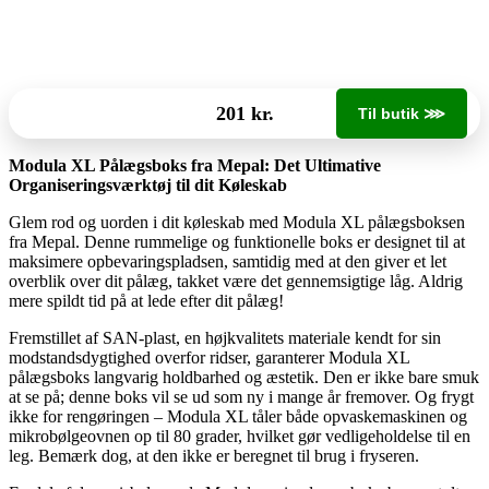
201 kr.
Til butik ⋙
Modula XL Pålægsboks fra Mepal: Det Ultimative
Organiseringsværktøj til dit Køleskab
Glem rod og uorden i dit køleskab med Modula XL pålægsboksen
fra Mepal. Denne rummelige og funktionelle boks er designet til at
maksimere opbevaringspladsen, samtidig med at den giver et let
overblik over dit pålæg, takket være det gennemsigtige låg. Aldrig
mere spildt tid på at lede efter dit pålæg!
Fremstillet af SAN-plast, en højkvalitets materiale kendt for sin
modstandsdygtighed overfor ridser, garanterer Modula XL
pålægsboks langvarig holdbarhed og æstetik. Den er ikke bare smuk
at se på; denne boks vil se ud som ny i mange år fremover. Og frygt
ikke for rengøringen – Modula XL tåler både opvaskemaskinen og
mikrobølgeovnen op til 80 grader, hvilket gør vedligeholdelse til en
leg. Bemærk dog, at den ikke er beregnet til brug i fryseren.