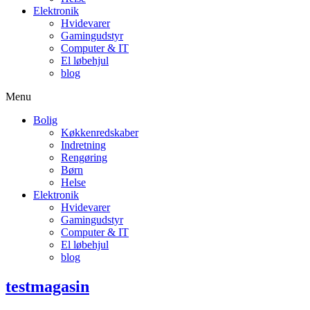
Elektronik
Hvidevarer
Gamingudstyr
Computer & IT
El løbehjul
blog
Menu
Bolig
Køkkenredskaber
Indretning
Rengøring
Børn
Helse
Elektronik
Hvidevarer
Gamingudstyr
Computer & IT
El løbehjul
blog
testmagasin