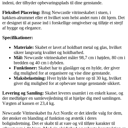
indeni, der tilbyder opbevaringsplads til dine genstande.
Fleksibel Placering:
Brug Newcastle vitrineskabet i stuen, i
køkken-alrummet eller et hvilket som helst andet rum i dit hjem. Det
er designet til at passe ind i forskellige omgivelser og tilføje et strejf
af hygge og elegance.
Specifikationer:
Materiale:
Skabet er lavet af holdbart metal og glas, hvilket
sikrer langvarig kvalitet og holdbarhed.
Mål:
Newcastle vitrineskabet måler 98,7 cm i højden, 80 cm i
bredden og 40 cm i dybden.
Funktioner:
Skabet har to glaslåger og en hylde, der giver
dig mulighed for at organisere og vise dine genstande.
Maksbelastning:
Hver hylde kan bære op til 30 kg, hvilket
giver dig mulighed for at opbevare tunge genstande sikkert.
Levering og Samling:
Skabet leveres usamlet i en enkelt kasse, og
der medfølger en samlevejledning til at hjælpe dig med samlingen.
Vægten af kassen er 23,4 kg.
Newcastle Vitrineskabet fra Act Nordic er det ideelle valg for dem,
der ønsker en blanding af funktion og æstetik i deres
boligindretning. Det er skabt til at vare og vil tilføre karakter til