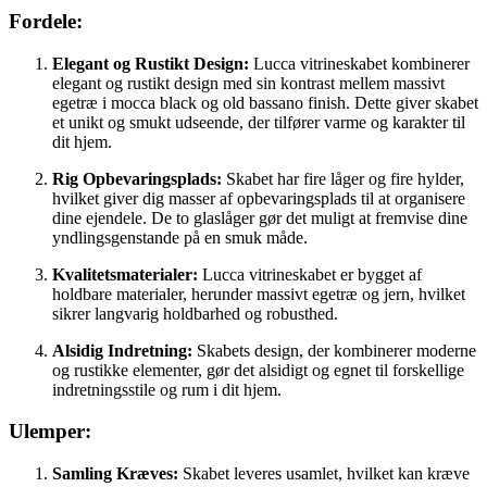
Fordele:
Elegant og Rustikt Design:
Lucca vitrineskabet kombinerer
elegant og rustikt design med sin kontrast mellem massivt
egetræ i mocca black og old bassano finish. Dette giver skabet
et unikt og smukt udseende, der tilfører varme og karakter til
dit hjem.
Rig Opbevaringsplads:
Skabet har fire låger og fire hylder,
hvilket giver dig masser af opbevaringsplads til at organisere
dine ejendele. De to glaslåger gør det muligt at fremvise dine
yndlingsgenstande på en smuk måde.
Kvalitetsmaterialer:
Lucca vitrineskabet er bygget af
holdbare materialer, herunder massivt egetræ og jern, hvilket
sikrer langvarig holdbarhed og robusthed.
Alsidig Indretning:
Skabets design, der kombinerer moderne
og rustikke elementer, gør det alsidigt og egnet til forskellige
indretningsstile og rum i dit hjem.
Ulemper:
Samling Kræves:
Skabet leveres usamlet, hvilket kan kræve