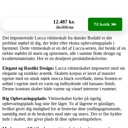
12.487 kr.
Til butik ⋙
36.999 kr.
Det imponerende Lucca vitrineskab fra danske Bodahl er det
perfekte møbel til dig, der leder efter ekstra opbevaringsplads i
hjemmet. Dette vitrineskab er en del af Lucca-serien, der består af en
række møbler til stuen og spisestuen, alle i samme flotte design og
kvalitetsmaterialer. Her er en detaljeret produktbeskrivelse:
Elegant og Rustikt Design:
Lucca vitrineskabet imponerer med sin
elegante og rustikke æstetik. Skabets korpus er lavet af massivt
egetræ med en smuk mørk mocca black overflade, mens fronten er
udført i egetræ med en varm og indbydende old bassano finish.
Denne kontrast skaber både varme og visuel interesse i rummet.
Rig Opbevaringsplads:
Vitrineskabet byder på rigelig
opbevaringsplads bag sine fire låger. To af lågerne er glaslåger,
hvilket giver dig mulighed for at fremvise dine yndlingsgenstande,
samtidig med at de beskyttes mod støv og snavs. Der er fire hylder
inde i skabet, der giver plads til dine opbevaringsbehov.