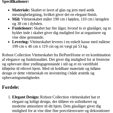
Specifikationer:
Materiale:
Skabet er lavet af glas og jern med antik
messingbelægning, hvilket giver det en elegant finish.
Mål:
Vitrineskabet måler 190 cm i højden, 110 cm i længden
og 38 cm i dybden.
Funktioner:
Skabet har fire låger, hvoraf to er glaslåger, og to
hylder inde i skabet giver dig mulighed for at organisere og
vise dine genstande.
Levering:
Vitrineskabet leveres i en enkelt kasse med målene
199 cm x 46 cm x 119 cm og en vægt på 53 kg.
Robust Collection Vitrineskabet fra BePureHome er en kombination
af elegance og funktionalitet. Det giver dig mulighed for at fremvise
og opbevare dine yndlingsgenstande i stil og er en værdifuld
tilføjelse til ethvert hjem. Med sit holdbare materiale og tidløse
design er dette vitrineskab en investering i både æstetik og
opbevaringsmuligheder.
Fordele:
Elegant Design:
Robust Collection vitrineskabet har et
elegant og luftigt design, der tilfører en sofistikeret og
moderne atmosfære til dit hjem. Dets glaslåger giver dig
mulighed for at vise dine fine porcelænsvarer og dekorationer