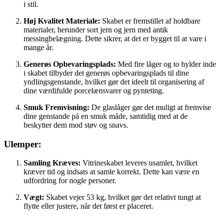
i stil.
Høj Kvalitet Materiale:
Skabet er fremstillet af holdbare
materialer, herunder sort jern og jern med antik
messingbelægning. Dette sikrer, at det er bygget til at vare i
mange år.
Generøs Opbevaringsplads:
Med fire låger og to hylder inde
i skabet tilbyder det generøs opbevaringsplads til dine
yndlingsgenstande, hvilket gør det ideelt til organisering af
dine værdifulde porcelænsvarer og pynteting.
Smuk Fremvisning:
De glaslåger gør det muligt at fremvise
dine genstande på en smuk måde, samtidig med at de
beskytter dem mod støv og snavs.
Ulemper:
Samling Kræves:
Vitrineskabet leveres usamlet, hvilket
kræver tid og indsats at samle korrekt. Dette kan være en
udfordring for nogle personer.
Vægt:
Skabet vejer 53 kg, hvilket gør det relativt tungt at
flytte eller justere, når det først er placeret.