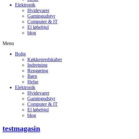
Elektronik
Hvidevarer
Gamingudstyr
Computer & IT
El løbehjul
blog
Menu
Bolig
Køkkenredskaber
Indretning
Rengøring
Børn
Helse
Elektronik
Hvidevarer
Gamingudstyr
Computer & IT
El løbehjul
blog
testmagasin