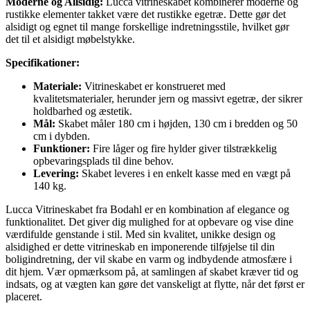
Moderne og Allsidig:
Lucca vitrineskabet kombinerer moderne og
rustikke elementer takket være det rustikke egetræ. Dette gør det
alsidigt og egnet til mange forskellige indretningsstile, hvilket gør
det til et alsidigt møbelstykke.
Specifikationer:
Materiale:
Vitrineskabet er konstrueret med
kvalitetsmaterialer, herunder jern og massivt egetræ, der sikrer
holdbarhed og æstetik.
Mål:
Skabet måler 180 cm i højden, 130 cm i bredden og 50
cm i dybden.
Funktioner:
Fire låger og fire hylder giver tilstrækkelig
opbevaringsplads til dine behov.
Levering:
Skabet leveres i en enkelt kasse med en vægt på
140 kg.
Lucca Vitrineskabet fra Bodahl er en kombination af elegance og
funktionalitet. Det giver dig mulighed for at opbevare og vise dine
værdifulde genstande i stil. Med sin kvalitet, unikke design og
alsidighed er dette vitrineskab en imponerende tilføjelse til din
boligindretning, der vil skabe en varm og indbydende atmosfære i
dit hjem. Vær opmærksom på, at samlingen af skabet kræver tid og
indsats, og at vægten kan gøre det vanskeligt at flytte, når det først er
placeret.