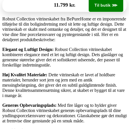
11.799 kr.
Til butik ⋙
Robust Collection vitrineskabet fra BePureHome er en imponerende
tilføjelse til din boligindretning med sit lette og luftige design. Dette
vitrineskab er skabt med omtanke og detaljer, og det er designet til at
vise dine fine porcelænsvarer og pyntegenstande i stil. Her er en
detaljeret produktbeskrivelse:
Elegant og Luftigt Design:
Robust Collection vitrineskabet
kombinerer elegance med et let og luftigt design. Dets glaslåger og
generøse størrelse giver det et sofistikeret udseende, der passer til
forskellige indretningsstile.
Høj Kvalitet Materiale:
Dette vitrineskab er lavet af holdbare
materialer, herunder sort jern og jern med en antik
messingbelægning, der giver det en subtil guldglimtende finish.
Denne kvalitetssammensætning sikrer, at skabet er bygget til at vare
i mange år.
Generøs Opbevaringsplads:
Med fire låger og to hylder giver
Robust Collection vitrineskabet generøs opbevaringsplads til dine
yndlingsporcelænsvarer og dekorationer. Glasskabene gør det muligt
at fremvise dine genstande på en smuk måde.