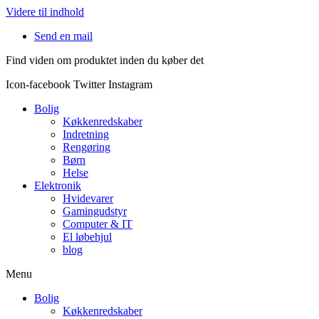
Videre til indhold
Send en mail
Find viden om produktet inden du køber det
Icon-facebook
Twitter
Instagram
Bolig
Køkkenredskaber
Indretning
Rengøring
Børn
Helse
Elektronik
Hvidevarer
Gamingudstyr
Computer & IT
El løbehjul
blog
Menu
Bolig
Køkkenredskaber