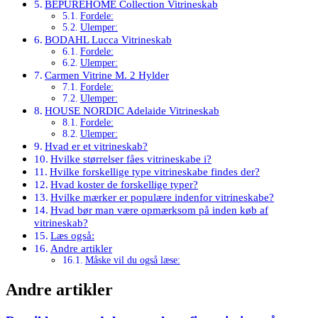
BEPUREHOME Collection Vitrineskab
Fordele:
Ulemper:
BODAHL Lucca Vitrineskab
Fordele:
Ulemper:
Carmen Vitrine M. 2 Hylder
Fordele:
Ulemper:
HOUSE NORDIC Adelaide Vitrineskab
Fordele:
Ulemper:
Hvad er et vitrineskab?
Hvilke størrelser fåes vitrineskabe i?
Hvilke forskellige type vitrineskabe findes der?
Hvad koster de forskellige typer?
Hvilke mærker er populære indenfor vitrineskabe?
Hvad bør man være opmærksom på inden køb af
vitrineskab?
Læs også:
Andre artikler
Måske vil du også læse:
Andre artikler