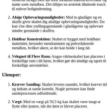
matte sorte metalben. Det tilføjer en æstetisk tiltalende touch
til enhver boligindretning.
Alsige Opbevaringsmuligheder:
Med to glaslåger og en
skuffe giver skabet dig alsidige opbevaringsmuligheder. Du
kan vise dine yndlingsgenstande i glaslågerne og opbevare
mindre genstande i skuffen.
Holdbar Konstruktion:
Skabet er bygget med holdbare
materialer, herunder metalrammen og pulverlakerede
metalben, hvilket sikrer, at det kan holde i lang tid.
Velegnet til Flere Rum:
Angus vitrineskabet kan placeres i
forskellige rum i dit hjem, hvilket gør det alsidigt og egnet til
forskellige anvendelser.
Ulemper:
Kræver Samling:
Skabet leveres usamlet, hvilket kræver tid
og indsats at samle korrekt. Nogle personer kan finde
samleprocessen udfordrende.
Vægt:
Med en vægt på 50,5 kg kan skabet være tungt at
flytte eller justere, når det først er blevet placeret.