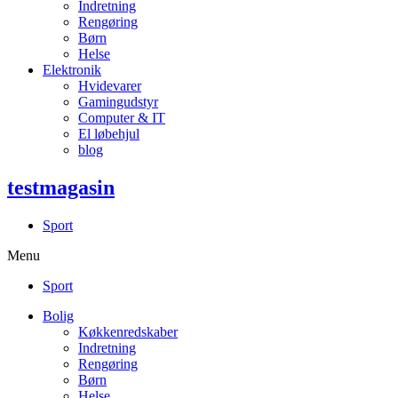
Indretning
Rengøring
Børn
Helse
Elektronik
Hvidevarer
Gamingudstyr
Computer & IT
El løbehjul
blog
testmagasin
Sport
Menu
Sport
Bolig
Køkkenredskaber
Indretning
Rengøring
Børn
Helse