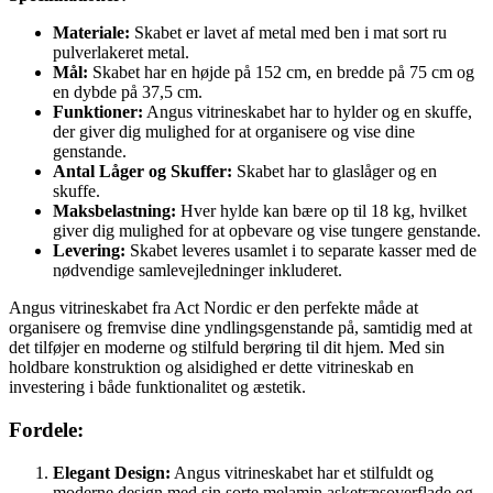
Materiale:
Skabet er lavet af metal med ben i mat sort ru
pulverlakeret metal.
Mål:
Skabet har en højde på 152 cm, en bredde på 75 cm og
en dybde på 37,5 cm.
Funktioner:
Angus vitrineskabet har to hylder og en skuffe,
der giver dig mulighed for at organisere og vise dine
genstande.
Antal Låger og Skuffer:
Skabet har to glaslåger og en
skuffe.
Maksbelastning:
Hver hylde kan bære op til 18 kg, hvilket
giver dig mulighed for at opbevare og vise tungere genstande.
Levering:
Skabet leveres usamlet i to separate kasser med de
nødvendige samlevejledninger inkluderet.
Angus vitrineskabet fra Act Nordic er den perfekte måde at
organisere og fremvise dine yndlingsgenstande på, samtidig med at
det tilføjer en moderne og stilfuld berøring til dit hjem. Med sin
holdbare konstruktion og alsidighed er dette vitrineskab en
investering i både funktionalitet og æstetik.
Fordele:
Elegant Design:
Angus vitrineskabet har et stilfuldt og
moderne design med sin sorte melamin asketræsoverflade og