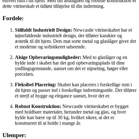
ethvert rum i dit hjem. Med sin alsidighed og robuste konstruktion er
dette vitrineskab et tidløst tilføjelse til din indretning.
Fordele:
Stilfuldt Industrielt Design:
Newcastle vitrineskabet har et
iøjnefaldende industrielt design, der tilfører karakter og
æstetik til dit hjem. Dets mat sorte metal og glaslåger giver det
et moderne og sofistikeret udseende.
Alsige Opbevaringsmuligheder:
Med to glaslåger og en
hylde inde i skabet har det god opbevaringsplads til dine
yndlingsgenstande, uanset om det er nipseting, bøger eller
porcelæn.
Fleksibel Placering:
Skabet kan placeres i forskellige rum i
dit hjem og passer ind i forskellige indretningsstile. Det tilfører
et strejf af hygge og elegance uanset, hvor det er.
Robust Konstruktion:
Newcastle vitrineskabet er bygget
med holdbare materialer, herunder metal og glas, og hver
hylde kan bære op til 30 kg, hvilket sikrer, at det er
konstrueret til at holde i mange år.
Ulemper: