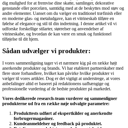
dig mulighed for at fremvise dine skatte, samlinger, dekorative
genstande eller porcelæn, samtidig med at de beskyttes mod støv og
andre elementer. Uanset om du vælger en traditionel træfinish eller
en moderne glas- og metaludgave, kan et vitrineskab tilføre en
følelse af elegance og stil til din indretning. I denne artikel vil vi
udforske forskellige stilarter, størrelser og anvendelser af
vitrineskabe, og hvordan de kan være en smuk og funktionel
tilføjelse til dit hjem.
Sådan udvælger vi produkter:
I vores sammenligning tager vi et nærmere kig på en række højt
anerkendte produkter og brands. Vi har etableret partnerskaber med
flere store forhandlere, hvilket kan påvirke hvilke produkter vi
vælger til vores artikler. Dog er det vigtigt at understrege, at vores
anbefalinger altid er baseret på redaktionens uafhængige og
professionelle vurdering af de bedste produkter på markedet.
Vores dedikerede research-team vurderer og sammenligner
produkterne ud fra en række nøje udvalgte parametre:
Produkttests udført af ekspertkilder og anerkendte
forbrugermagasiner.
Kundeanmeldelser og feedback på produktet.