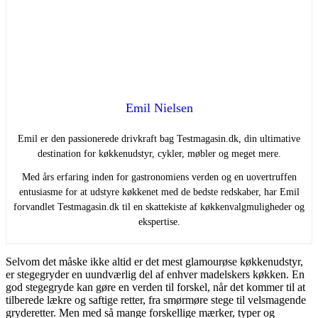
Emil Nielsen
Emil er den passionerede drivkraft bag Testmagasin.dk, din ultimative
destination for køkkenudstyr, cykler, møbler og meget mere.
Med års erfaring inden for gastronomiens verden og en uovertruffen
entusiasme for at udstyre køkkenet med de bedste redskaber, har Emil
forvandlet Testmagasin.dk til en skattekiste af køkkenvalgmuligheder og
ekspertise.
Selvom det måske ikke altid er det mest glamourøse køkkenudstyr,
er stegegryder en uundværlig del af enhver madelskers køkken. En
god stegegryde kan gøre en verden til forskel, når det kommer til at
tilberede lækre og saftige retter, fra smørmøre stege til velsmagende
gryderetter. Men med så mange forskellige mærker, typer og