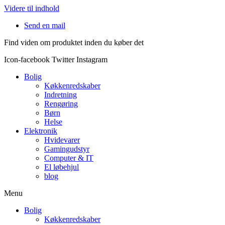
Videre til indhold
Send en mail
Find viden om produktet inden du køber det
Icon-facebook
Twitter
Instagram
Bolig
Køkkenredskaber
Indretning
Rengøring
Børn
Helse
Elektronik
Hvidevarer
Gamingudstyr
Computer & IT
El løbehjul
blog
Menu
Bolig
Køkkenredskaber