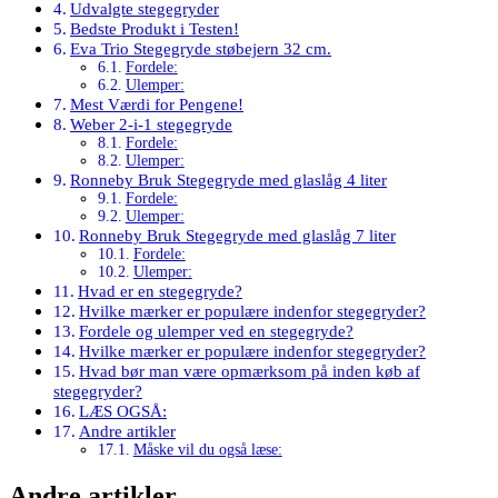
Udvalgte stegegryder
Bedste Produkt i Testen!
Eva Trio Stegegryde støbejern 32 cm.
Fordele:
Ulemper:
Mest Værdi for Pengene!
Weber 2-i-1 stegegryde
Fordele:
Ulemper:
Ronneby Bruk Stegegryde med glaslåg 4 liter
Fordele:
Ulemper:
Ronneby Bruk Stegegryde med glaslåg 7 liter
Fordele:
Ulemper:
Hvad er en stegegryde?
Hvilke mærker er populære indenfor stegegryder?
Fordele og ulemper ved en stegegryde?
Hvilke mærker er populære indenfor stegegryder?
Hvad bør man være opmærksom på inden køb af
stegegryder?
LÆS OGSÅ:
Andre artikler
Måske vil du også læse:
Andre artikler