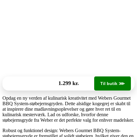
1.299 kr.
Til butik ⋙
Opdag en ny verden af kulinarisk kreativitet med Webers Gourmet
BBQ System-støbejernsgryden. Dette alsidige kogegrej er skabt til
at inspirere dine madlavningsoplevelser og gøre hver ret til en
kulinarisk mesterværk. Lad os udforske, hvorfor denne
støbejernsgryde fra Weber er det perfekte valg for enhver madelsker.
Robust og funktionel design: Webers Gourmet BBQ System-
støbejernsgryde er fremstillet af solidt støbejern, hvilket giver den en