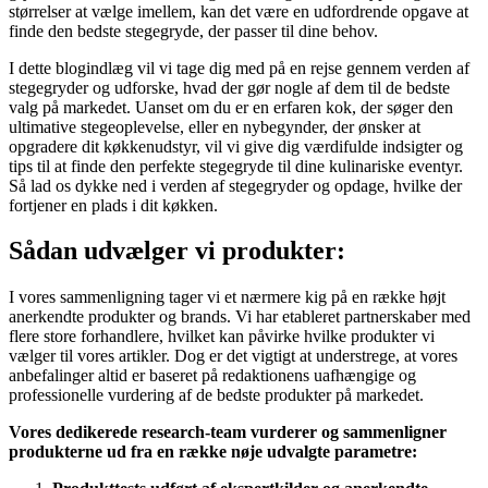
størrelser at vælge imellem, kan det være en udfordrende opgave at
finde den bedste stegegryde, der passer til dine behov.
I dette blogindlæg vil vi tage dig med på en rejse gennem verden af
stegegryder og udforske, hvad der gør nogle af dem til de bedste
valg på markedet. Uanset om du er en erfaren kok, der søger den
ultimative stegeoplevelse, eller en nybegynder, der ønsker at
opgradere dit køkkenudstyr, vil vi give dig værdifulde indsigter og
tips til at finde den perfekte stegegryde til dine kulinariske eventyr.
Så lad os dykke ned i verden af stegegryder og opdage, hvilke der
fortjener en plads i dit køkken.
Sådan udvælger vi produkter:
I vores sammenligning tager vi et nærmere kig på en række højt
anerkendte produkter og brands. Vi har etableret partnerskaber med
flere store forhandlere, hvilket kan påvirke hvilke produkter vi
vælger til vores artikler. Dog er det vigtigt at understrege, at vores
anbefalinger altid er baseret på redaktionens uafhængige og
professionelle vurdering af de bedste produkter på markedet.
Vores dedikerede research-team vurderer og sammenligner
produkterne ud fra en række nøje udvalgte parametre: