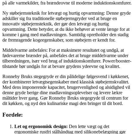
på alle varmekilder, fra brændeovne til moderne induktionskomfurer.
Ny støbejernsteknik for letvægt og hurtig opvarmning: Denne gryde
adskiller sig fra traditionelle støbejernsgryder ved at bruge en
innovativ støbejernsteknik, der gør den letvægt og hurtig
opvarmning. Dette betyder, at du ikke behøver at vente længe for at
komme i gang med madlavningen. Samtidig opretholder den stadig
de fremragende kogeegenskaber, som støbejern er kendt for.
Middelvarme anbefales: For at maksimere resultatet og undgå, at
fødevarerne brænder på, anbefales det at bruge middelvarme under
tilberedningen, især ved brug af induktionskomfurer. Power/booster-
tilstande bør undgås for at bevare grydens ydeevne og kvalitet.
Ronneby Bruks stegegryde er din pålidelige følgesvend i køkkenet,
der kombinerer letvægtsegenskaber med klassisk støbejernskvalitet.
Med dens imponerende kapacitet, brugervenlighed og alsidighed vil
denne gryde berige dine madlavningsoplevelser og levere lækre
måltider hver gang. Gør Ronneby Bruks stegegryde til centrum for
dit køkken, og nyd den kulinariske magi den bringer til dit bord.
Fordele:
Let og ergonomisk design:
Den lette vægt og det
ergonomiske rustfri stålhåndtag med silikonebelægning gør