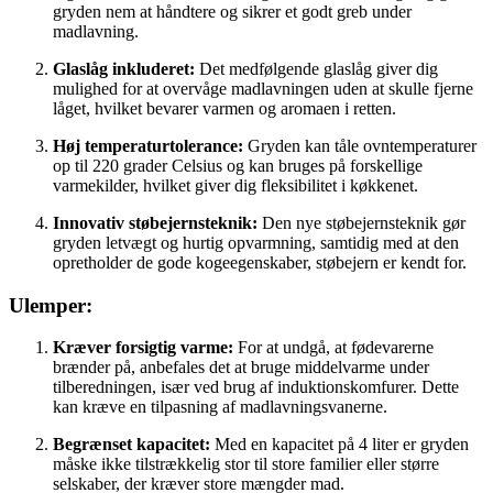
gryden nem at håndtere og sikrer et godt greb under
madlavning.
Glaslåg inkluderet:
Det medfølgende glaslåg giver dig
mulighed for at overvåge madlavningen uden at skulle fjerne
låget, hvilket bevarer varmen og aromaen i retten.
Høj temperaturtolerance:
Gryden kan tåle ovntemperaturer
op til 220 grader Celsius og kan bruges på forskellige
varmekilder, hvilket giver dig fleksibilitet i køkkenet.
Innovativ støbejernsteknik:
Den nye støbejernsteknik gør
gryden letvægt og hurtig opvarmning, samtidig med at den
opretholder de gode kogeegenskaber, støbejern er kendt for.
Ulemper:
Kræver forsigtig varme:
For at undgå, at fødevarerne
brænder på, anbefales det at bruge middelvarme under
tilberedningen, især ved brug af induktionskomfurer. Dette
kan kræve en tilpasning af madlavningsvanerne.
Begrænset kapacitet:
Med en kapacitet på 4 liter er gryden
måske ikke tilstrækkelig stor til store familier eller større
selskaber, der kræver store mængder mad.