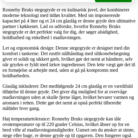
Ronneby Bruks stegegryde er en kulinarisk juvel, der kombinerer
moderne teknologi med tidløs kvalitet. Med sin imponerende
kapacitet på 4 liter og et 24 cm glaslåg er denne gryde den ultimative
partner i køkkenet. Lad os udforske, hvorfor Ronneby Bruks
stegegryde er det perfekte valg for dig, der søger alsidighed,
holdbarhed og enkelhed i madlavningen.
Let og ergonomisk design: Denne stegegryde er designet med din
komfort i tankerne. Det rustfri stålhåndtag med silikonebelægning
giver et solidt og sikkert greb, hvilket gør det nemt at håndtere, selv
når gryden er fyldt med lækre ingredienser. Den lette vægt gør det til
en fornøjelse at arbejde med, uden at gå på kompromis med
holdbarheden.
Glaslåg inkluderet: Det medfølgende 24 cm glaslåg er en værdifuld
tilføjelse til denne gryde. Det giver dig mulighed for at overvåge
madlavningen uden at skulle fjerne låget, hvilket bevarer varmen og
aromaen i retten. Dette gør det nemt at opnå perfekt tilberedte
måltider hver gang.
Høj temperaturtolerance: Ronneby Bruks stegegryde kan tåle
ovntemperaturer op til 220 grader Celsius, hvilket åbner op for en
bred vifte af madlavningsmuligheder. Uanset om du ønsker at simre,
stege eller bage, er denne gryde op til opgaven. Den fungerer også