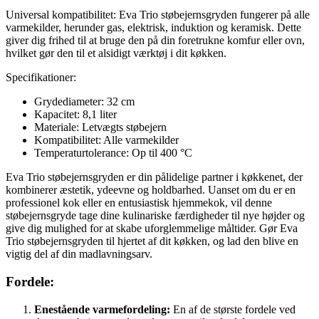
Universal kompatibilitet: Eva Trio støbejernsgryden fungerer på alle
varmekilder, herunder gas, elektrisk, induktion og keramisk. Dette
giver dig frihed til at bruge den på din foretrukne komfur eller ovn,
hvilket gør den til et alsidigt værktøj i dit køkken.
Specifikationer:
Grydediameter: 32 cm
Kapacitet: 8,1 liter
Materiale: Letvægts støbejern
Kompatibilitet: Alle varmekilder
Temperaturtolerance: Op til 400 °C
Eva Trio støbejernsgryden er din pålidelige partner i køkkenet, der
kombinerer æstetik, ydeevne og holdbarhed. Uanset om du er en
professionel kok eller en entusiastisk hjemmekok, vil denne
støbejernsgryde tage dine kulinariske færdigheder til nye højder og
give dig mulighed for at skabe uforglemmelige måltider. Gør Eva
Trio støbejernsgryden til hjertet af dit køkken, og lad den blive en
vigtig del af din madlavningsarv.
Fordele:
Enestående varmefordeling:
En af de største fordele ved