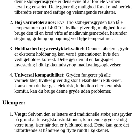
denne støbejernsgryde er dens evne til at fordele varmen
jævnt og ensartet. Dette giver dig mulighed for at opnå perfekt
tilberedte retter med saftige og velsmagende resultater.
Høj varmetolerance:
Eva Trio støbejernsgryden kan tåle
temperaturer op til 400 °C, hvilket giver dig mulighed for at
bruge den til en bred vifte af madlavningsmetoder, herunder
stegning, grilning og bagning ved høje temperaturer.
Holdbarhed og arvestykkekvalitet:
Denne støbejernsgryde
er ekstremt holdbar og kan vare i generationer, hvis den
vedligeholdes korrekt. Dette gør den til en langsigtet
investering i dit køkkenudstyr og madlavningsoplevelser.
Universal kompatibilitet:
Gryden fungerer på alle
varmekilder, hvilket giver dig stor fleksibilitet i køkkenet.
Uanset om du har gas, elektrisk, induktion eller keramisk
komfur, kan du bruge denne gryde uden problemer.
Ulemper:
Vægt:
Selvom den er lettere end traditionelle støbejernsgryder
på grund af letvægtskonstruktionen, kan denne gryde stadig
være tung, især når den er fyldt med mad. Dette kan gøre det
udfordrende at håndtere og flytte rundt i køkkenet.