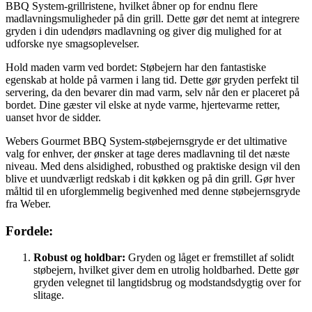
BBQ System-grillristene, hvilket åbner op for endnu flere
madlavningsmuligheder på din grill. Dette gør det nemt at integrere
gryden i din udendørs madlavning og giver dig mulighed for at
udforske nye smagsoplevelser.
Hold maden varm ved bordet: Støbejern har den fantastiske
egenskab at holde på varmen i lang tid. Dette gør gryden perfekt til
servering, da den bevarer din mad varm, selv når den er placeret på
bordet. Dine gæster vil elske at nyde varme, hjertevarme retter,
uanset hvor de sidder.
Webers Gourmet BBQ System-støbejernsgryde er det ultimative
valg for enhver, der ønsker at tage deres madlavning til det næste
niveau. Med dens alsidighed, robusthed og praktiske design vil den
blive et uundværligt redskab i dit køkken og på din grill. Gør hver
måltid til en uforglemmelig begivenhed med denne støbejernsgryde
fra Weber.
Fordele:
Robust og holdbar:
Gryden og låget er fremstillet af solidt
støbejern, hvilket giver dem en utrolig holdbarhed. Dette gør
gryden velegnet til langtidsbrug og modstandsdygtig over for
slitage.