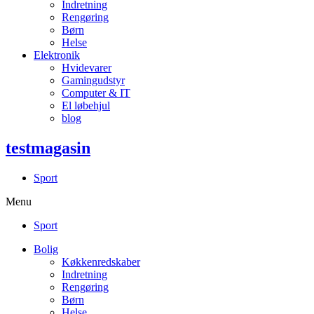
Indretning
Rengøring
Børn
Helse
Elektronik
Hvidevarer
Gamingudstyr
Computer & IT
El løbehjul
blog
testmagasin
Sport
Menu
Sport
Bolig
Køkkenredskaber
Indretning
Rengøring
Børn
Helse