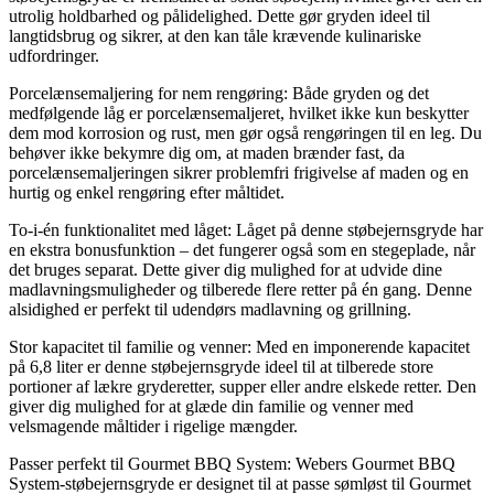
utrolig holdbarhed og pålidelighed. Dette gør gryden ideel til
langtidsbrug og sikrer, at den kan tåle krævende kulinariske
udfordringer.
Porcelænsemaljering for nem rengøring: Både gryden og det
medfølgende låg er porcelænsemaljeret, hvilket ikke kun beskytter
dem mod korrosion og rust, men gør også rengøringen til en leg. Du
behøver ikke bekymre dig om, at maden brænder fast, da
porcelænsemaljeringen sikrer problemfri frigivelse af maden og en
hurtig og enkel rengøring efter måltidet.
To-i-én funktionalitet med låget: Låget på denne støbejernsgryde har
en ekstra bonusfunktion – det fungerer også som en stegeplade, når
det bruges separat. Dette giver dig mulighed for at udvide dine
madlavningsmuligheder og tilberede flere retter på én gang. Denne
alsidighed er perfekt til udendørs madlavning og grillning.
Stor kapacitet til familie og venner: Med en imponerende kapacitet
på 6,8 liter er denne støbejernsgryde ideel til at tilberede store
portioner af lækre gryderetter, supper eller andre elskede retter. Den
giver dig mulighed for at glæde din familie og venner med
velsmagende måltider i rigelige mængder.
Passer perfekt til Gourmet BBQ System: Webers Gourmet BBQ
System-støbejernsgryde er designet til at passe sømløst til Gourmet