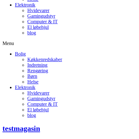
Elektronik
Hvidevarer
Gamingudstyr
Computer & IT
El løbehjul
blog
Menu
Bolig
Køkkenredskaber
Indretning
Rengøring
Børn
Helse
Elektronik
Hvidevarer
Gamingudstyr
Computer & IT
El løbehjul
blog
testmagasin