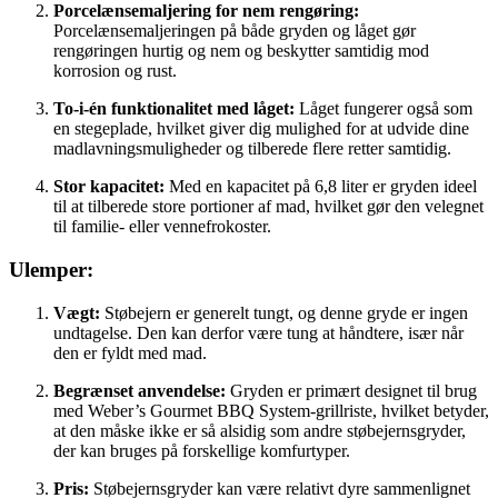
Porcelænsemaljering for nem rengøring:
Porcelænsemaljeringen på både gryden og låget gør
rengøringen hurtig og nem og beskytter samtidig mod
korrosion og rust.
To-i-én funktionalitet med låget:
Låget fungerer også som
en stegeplade, hvilket giver dig mulighed for at udvide dine
madlavningsmuligheder og tilberede flere retter samtidig.
Stor kapacitet:
Med en kapacitet på 6,8 liter er gryden ideel
til at tilberede store portioner af mad, hvilket gør den velegnet
til familie- eller vennefrokoster.
Ulemper:
Vægt:
Støbejern er generelt tungt, og denne gryde er ingen
undtagelse. Den kan derfor være tung at håndtere, især når
den er fyldt med mad.
Begrænset anvendelse:
Gryden er primært designet til brug
med Weber’s Gourmet BBQ System-grillriste, hvilket betyder,
at den måske ikke er så alsidig som andre støbejernsgryder,
der kan bruges på forskellige komfurtyper.
Pris:
Støbejernsgryder kan være relativt dyre sammenlignet