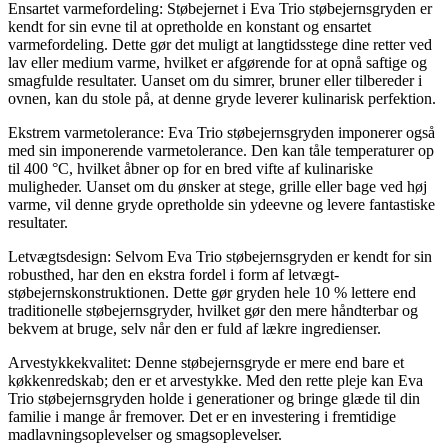
Ensartet varmefordeling: Støbejernet i Eva Trio støbejernsgryden er
kendt for sin evne til at opretholde en konstant og ensartet
varmefordeling. Dette gør det muligt at langtidsstege dine retter ved
lav eller medium varme, hvilket er afgørende for at opnå saftige og
smagfulde resultater. Uanset om du simrer, bruner eller tilbereder i
ovnen, kan du stole på, at denne gryde leverer kulinarisk perfektion.
Ekstrem varmetolerance: Eva Trio støbejernsgryden imponerer også
med sin imponerende varmetolerance. Den kan tåle temperaturer op
til 400 °C, hvilket åbner op for en bred vifte af kulinariske
muligheder. Uanset om du ønsker at stege, grille eller bage ved høj
varme, vil denne gryde opretholde sin ydeevne og levere fantastiske
resultater.
Letvægtsdesign: Selvom Eva Trio støbejernsgryden er kendt for sin
robusthed, har den en ekstra fordel i form af letvægt-
støbejernskonstruktionen. Dette gør gryden hele 10 % lettere end
traditionelle støbejernsgryder, hvilket gør den mere håndterbar og
bekvem at bruge, selv når den er fuld af lækre ingredienser.
Arvestykkekvalitet: Denne støbejernsgryde er mere end bare et
køkkenredskab; den er et arvestykke. Med den rette pleje kan Eva
Trio støbejernsgryden holde i generationer og bringe glæde til din
familie i mange år fremover. Det er en investering i fremtidige
madlavningsoplevelser og smagsoplevelser.