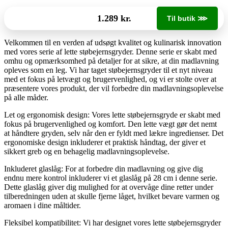
1.289 kr.
Til butik ⋙
Velkommen til en verden af udsøgt kvalitet og kulinarisk innovation
med vores serie af lette støbejernsgryder. Denne serie er skabt med
omhu og opmærksomhed på detaljer for at sikre, at din madlavning
opleves som en leg. Vi har taget støbejernsgryder til et nyt niveau
med et fokus på letvægt og brugervenlighed, og vi er stolte over at
præsentere vores produkt, der vil forbedre din madlavningsoplevelse
på alle måder.
Let og ergonomisk design: Vores lette støbejernsgryde er skabt med
fokus på brugervenlighed og komfort. Den lette vægt gør det nemt
at håndtere gryden, selv når den er fyldt med lækre ingredienser. Det
ergonomiske design inkluderer et praktisk håndtag, der giver et
sikkert greb og en behagelig madlavningsoplevelse.
Inkluderet glaslåg: For at forbedre din madlavning og give dig
endnu mere kontrol inkluderer vi et glaslåg på 28 cm i denne serie.
Dette glaslåg giver dig mulighed for at overvåge dine retter under
tilberedningen uden at skulle fjerne låget, hvilket bevare varmen og
aromaen i dine måltider.
Fleksibel kompatibilitet: Vi har designet vores lette støbejernsgryder