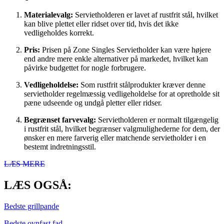
Materialevalg:
Servietholderen er lavet af rustfrit stål, hvilket
kan blive plettet eller ridset over tid, hvis det ikke
vedligeholdes korrekt.
Pris:
Prisen på Zone Singles Servietholder kan være højere
end andre mere enkle alternativer på markedet, hvilket kan
påvirke budgettet for nogle forbrugere.
Vedligeholdelse:
Som rustfrit stålprodukter kræver denne
servietholder regelmæssig vedligeholdelse for at opretholde sit
pæne udseende og undgå pletter eller ridser.
Begrænset farvevalg:
Servietholderen er normalt tilgængelig
i rustfrit stål, hvilket begrænser valgmulighederne for dem, der
ønsker en mere farverig eller matchende servietholder i en
bestemt indretningsstil.
LÆS MERE
LÆS OGSÅ:
Bedste grillpande
Bedste ovnfast fad