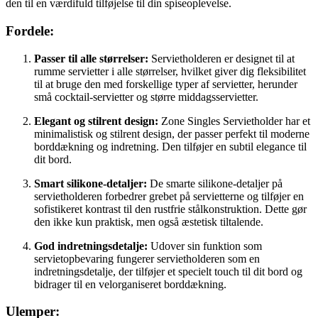
den til en værdifuld tilføjelse til din spiseoplevelse.
Fordele:
Passer til alle størrelser:
Servietholderen er designet til at
rumme servietter i alle størrelser, hvilket giver dig fleksibilitet
til at bruge den med forskellige typer af servietter, herunder
små cocktail-servietter og større middagsservietter.
Elegant og stilrent design:
Zone Singles Servietholder har et
minimalistisk og stilrent design, der passer perfekt til moderne
borddækning og indretning. Den tilføjer en subtil elegance til
dit bord.
Smart silikone-detaljer:
De smarte silikone-detaljer på
servietholderen forbedrer grebet på servietterne og tilføjer en
sofistikeret kontrast til den rustfrie stålkonstruktion. Dette gør
den ikke kun praktisk, men også æstetisk tiltalende.
God indretningsdetalje:
Udover sin funktion som
servietopbevaring fungerer servietholderen som en
indretningsdetalje, der tilføjer et specielt touch til dit bord og
bidrager til en velorganiseret borddækning.
Ulemper: