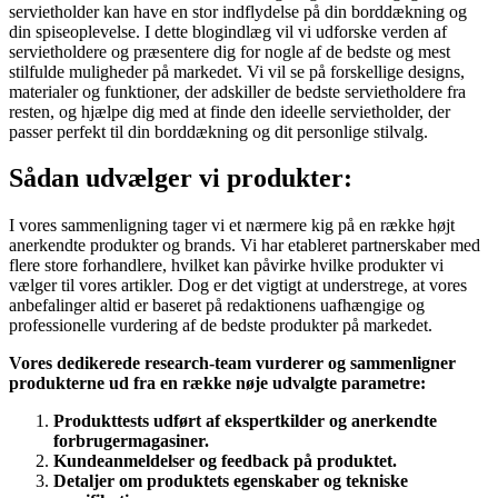
servietholder kan have en stor indflydelse på din borddækning og
din spiseoplevelse. I dette blogindlæg vil vi udforske verden af
servietholdere og præsentere dig for nogle af de bedste og mest
stilfulde muligheder på markedet. Vi vil se på forskellige designs,
materialer og funktioner, der adskiller de bedste servietholdere fra
resten, og hjælpe dig med at finde den ideelle servietholder, der
passer perfekt til din borddækning og dit personlige stilvalg.
Sådan udvælger vi produkter:
I vores sammenligning tager vi et nærmere kig på en række højt
anerkendte produkter og brands. Vi har etableret partnerskaber med
flere store forhandlere, hvilket kan påvirke hvilke produkter vi
vælger til vores artikler. Dog er det vigtigt at understrege, at vores
anbefalinger altid er baseret på redaktionens uafhængige og
professionelle vurdering af de bedste produkter på markedet.
Vores dedikerede research-team vurderer og sammenligner
produkterne ud fra en række nøje udvalgte parametre:
Produkttests udført af ekspertkilder og anerkendte
forbrugermagasiner.
Kundeanmeldelser og feedback på produktet.
Detaljer om produktets egenskaber og tekniske