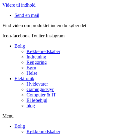
Videre til indhold
Send en mail
Find viden om produktet inden du køber det
Icon-facebook
Twitter
Instagram
Bolig
Køkkenredskaber
Indretning
Rengøring
Børn
Helse
Elektronik
Hvidevarer
Gamingudstyr
Computer & IT
El løbehjul
blog
Menu
Bolig
Køkkenredskaber