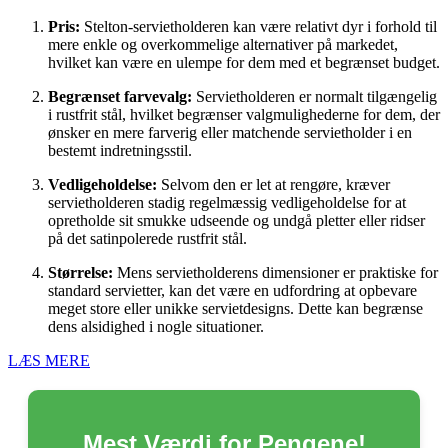
Pris:
Stelton-servietholderen kan være relativt dyr i forhold til
mere enkle og overkommelige alternativer på markedet,
hvilket kan være en ulempe for dem med et begrænset budget.
Begrænset farvevalg:
Servietholderen er normalt tilgængelig
i rustfrit stål, hvilket begrænser valgmulighederne for dem, der
ønsker en mere farverig eller matchende servietholder i en
bestemt indretningsstil.
Vedligeholdelse:
Selvom den er let at rengøre, kræver
servietholderen stadig regelmæssig vedligeholdelse for at
opretholde sit smukke udseende og undgå pletter eller ridser
på det satinpolerede rustfrit stål.
Størrelse:
Mens servietholderens dimensioner er praktiske for
standard servietter, kan det være en udfordring at opbevare
meget store eller unikke servietdesigns. Dette kan begrænse
dens alsidighed i nogle situationer.
LÆS MERE
Mest Værdi for Pengene!