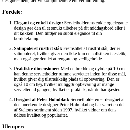
designelement, der vil komplimentere enhver indretning.
Fordele:
Elegant og enkelt design:
Servietholderens enkle og elegante
design gør den til et smukt tilbehør på dit middagsbord eller i
dit køkken. Den tilføjer en subtil elegance til din
borddækning.
Satinpoleret rustfrit stål:
Fremstillet af rustfrit stål, der er
satinpoleret, hvilket giver den ikke kun en sofistikeret æstetik,
men også gør den let at rengøre og vedligeholde.
Praktiske dimensioner:
Med en bredde og dybde på 19 cm
kan denne servietholder rumme servietter inden for disse mål,
hvilket giver dig tilstrækkelig plads til opbevaring. Den er
også 10 cm høj, hvilket muliggør opbevaring af mange
servietter ad gangen, hvilket er praktisk, når du har gæster.
Designet af Peter Holmblad:
Servietholderen er designet af
den anerkendte designer Peter Holmblad og har været en del
af Steltons sortiment siden 1997, hvilket vidner om dens
tidløse kvalitet og popularitet.
Ulemper: