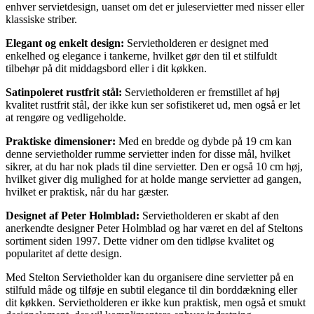
enhver servietdesign, uanset om det er juleservietter med nisser eller
klassiske striber.
Elegant og enkelt design:
Servietholderen er designet med
enkelhed og elegance i tankerne, hvilket gør den til et stilfuldt
tilbehør på dit middagsbord eller i dit køkken.
Satinpoleret rustfrit stål:
Servietholderen er fremstillet af høj
kvalitet rustfrit stål, der ikke kun ser sofistikeret ud, men også er let
at rengøre og vedligeholde.
Praktiske dimensioner:
Med en bredde og dybde på 19 cm kan
denne servietholder rumme servietter inden for disse mål, hvilket
sikrer, at du har nok plads til dine servietter. Den er også 10 cm høj,
hvilket giver dig mulighed for at holde mange servietter ad gangen,
hvilket er praktisk, når du har gæster.
Designet af Peter Holmblad:
Servietholderen er skabt af den
anerkendte designer Peter Holmblad og har været en del af Steltons
sortiment siden 1997. Dette vidner om den tidløse kvalitet og
popularitet af dette design.
Med Stelton Servietholder kan du organisere dine servietter på en
stilfuld måde og tilføje en subtil elegance til din borddækning eller
dit køkken. Servietholderen er ikke kun praktisk, men også et smukt