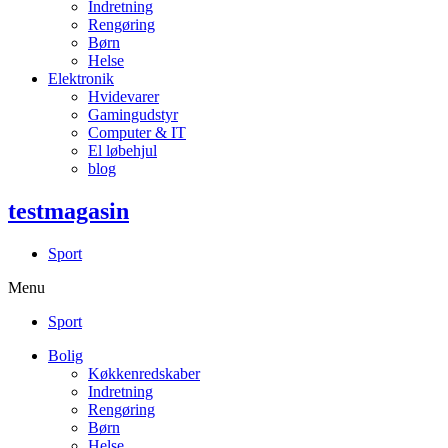
Indretning
Rengøring
Børn
Helse
Elektronik
Hvidevarer
Gamingudstyr
Computer & IT
El løbehjul
blog
testmagasin
Sport
Menu
Sport
Bolig
Køkkenredskaber
Indretning
Rengøring
Børn
Helse