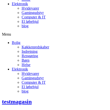
Elektronik
Hvidevarer
Gamingudstyr
Computer & IT
El løbehjul
blog
Menu
Bolig
Køkkenredskaber
Indretning
Rengøring
Børn
Helse
Elektronik
Hvidevarer
Gamingudstyr
Computer & IT
El løbehjul
blog
testmagasin