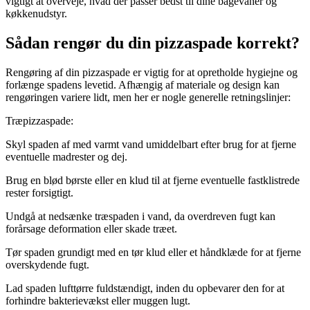
vigtigt at overveje, hvad der passer bedst til dine bagevaner og
køkkenudstyr.
Sådan rengør du din pizzaspade korrekt?
Rengøring af din pizzaspade er vigtig for at opretholde hygiejne og
forlænge spadens levetid. Afhængig af materiale og design kan
rengøringen variere lidt, men her er nogle generelle retningslinjer:
Træpizzaspade:
Skyl spaden af med varmt vand umiddelbart efter brug for at fjerne
eventuelle madrester og dej.
Brug en blød børste eller en klud til at fjerne eventuelle fastklistrede
rester forsigtigt.
Undgå at nedsænke træspaden i vand, da overdreven fugt kan
forårsage deformation eller skade træet.
Tør spaden grundigt med en tør klud eller et håndklæde for at fjerne
overskydende fugt.
Lad spaden lufttørre fuldstændigt, inden du opbevarer den for at
forhindre bakterievækst eller muggen lugt.