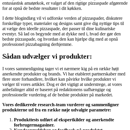
entusiastisk amatørkok, er valget af den rigtige pizzaspade afgørende
for at opnå de bedste resultater i dit køkken.
I dette blogindlæg vil vi udforske verden af pizzaspader, diskutere
forskellige typer, materialer og designs samt give dig nyttige tips til
at vælge den ideelle pizzaspade, der passer til dine kulinariske
eventyr. Så lad os begynde med at dykke ned i, hvad der gør den
bedste pizzaspade, og hvordan den kan hjælpe dig med at opnå
professionel pizzabagning derhjemme.
Sådan udvælger vi produkter:
I vores sammenligning tager vi et nærmere kig på en række højt
anerkendte produkter og brands. Vi har etableret partnerskaber med
flere store forhandlere, hvilket kan påvirke hvilke produkter vi
vælger til vores artikler. Dog er det vigtigt at understrege, at vores
anbefalinger altid er baseret på redaktionens uafhængige og
professionelle vurdering af de bedste produkter på markedet.
Vores dedikerede research-team vurderer og sammenligner
produkterne ud fra en række nøje udvalgte parametre:
Produkttests udført af ekspertkilder og anerkendte
forbrugermagasiner.