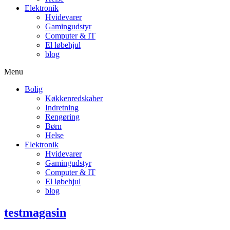
Elektronik
Hvidevarer
Gamingudstyr
Computer & IT
El løbehjul
blog
Menu
Bolig
Køkkenredskaber
Indretning
Rengøring
Børn
Helse
Elektronik
Hvidevarer
Gamingudstyr
Computer & IT
El løbehjul
blog
testmagasin