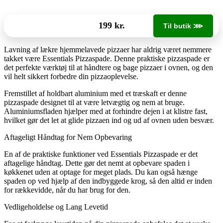
199 kr.
Til butik ⋙
Lavning af lækre hjemmelavede pizzaer har aldrig været nemmere
takket være Essentials Pizzaspade. Denne praktiske pizzaspade er
det perfekte værktøj til at håndtere og bage pizzaer i ovnen, og den
vil helt sikkert forbedre din pizzaoplevelse.
Fremstillet af holdbart aluminium med et træskaft er denne
pizzaspade designet til at være letvægtig og nem at bruge.
Aluminiumsfladen hjælper med at forhindre dejen i at klistre fast,
hvilket gør det let at glide pizzaen ind og ud af ovnen uden besvær.
Aftageligt Håndtag for Nem Opbevaring
En af de praktiske funktioner ved Essentials Pizzaspade er det
aftagelige håndtag. Dette gør det nemt at opbevare spaden i
køkkenet uden at optage for meget plads. Du kan også hænge
spaden op ved hjælp af den indbyggede krog, så den altid er inden
for rækkevidde, når du har brug for den.
Vedligeholdelse og Lang Levetid