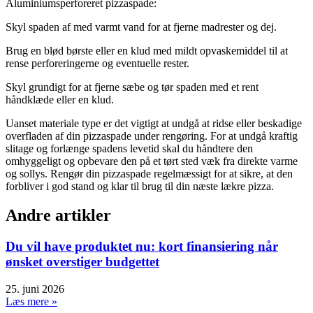
Aluminiumsperforeret pizzaspade:
Skyl spaden af med varmt vand for at fjerne madrester og dej.
Brug en blød børste eller en klud med mildt opvaskemiddel til at
rense perforeringerne og eventuelle rester.
Skyl grundigt for at fjerne sæbe og tør spaden med et rent
håndklæde eller en klud.
Uanset materiale type er det vigtigt at undgå at ridse eller beskadige
overfladen af din pizzaspade under rengøring. For at undgå kraftig
slitage og forlænge spadens levetid skal du håndtere den
omhyggeligt og opbevare den på et tørt sted væk fra direkte varme
og sollys. Rengør din pizzaspade regelmæssigt for at sikre, at den
forbliver i god stand og klar til brug til din næste lækre pizza.
Andre artikler
Du vil have produktet nu: kort finansiering når
ønsket overstiger budgettet
25. juni 2026
Læs mere »