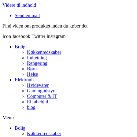
Videre til indhold
Send en mail
Find viden om produktet inden du køber det
Icon-facebook
Twitter
Instagram
Bolig
Køkkenredskaber
Indretning
Rengøring
Børn
Helse
Elektronik
Hvidevarer
Gamingudstyr
Computer & IT
El løbehjul
blog
Menu
Bolig
Køkkenredskaber