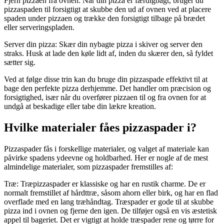
Fjern pizzaen fra ovnen: Når din pizza er færdigbagt, bruger du
pizzaspaden til forsigtigt at skubbe den ud af ovnen ved at placere
spaden under pizzaen og trække den forsigtigt tilbage på brædet
eller serveringspladen.
Server din pizza: Skær din nybagte pizza i skiver og server den
straks. Husk at lade den køle lidt af, inden du skærer den, så fyldet
sætter sig.
Ved at følge disse trin kan du bruge din pizzaspade effektivt til at
bage den perfekte pizza derhjemme. Det handler om præcision og
forsigtighed, især når du overfører pizzaen til og fra ovnen for at
undgå at beskadige eller tabe din lækre kreation.
Hvilke materialer fåes pizzaspader i?
Pizzaspader fås i forskellige materialer, og valget af materiale kan
påvirke spadens ydeevne og holdbarhed. Her er nogle af de mest
almindelige materialer, som pizzaspader fremstilles af:
Træ: Træpizzaspader er klassiske og har en rustik charme. De er
normalt fremstillet af hårdttræ, såsom ahorn eller birk, og har en flad
overflade med en lang træhåndtag. Træspader er gode til at skubbe
pizza ind i ovnen og fjerne den igen. De tilføjer også en vis æstetisk
appel til bageriet. Det er vigtigt at holde træspader rene og tørre for