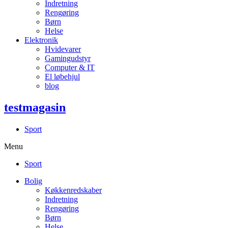
Indretning
Rengøring
Børn
Helse
Elektronik
Hvidevarer
Gamingudstyr
Computer & IT
El løbehjul
blog
testmagasin
Sport
Menu
Sport
Bolig
Køkkenredskaber
Indretning
Rengøring
Børn
Helse