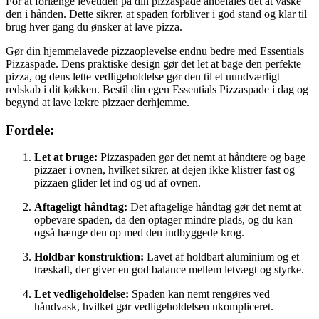
For at forlænge levetiden på din pizzaspade anbefales det at vaske
den i hånden. Dette sikrer, at spaden forbliver i god stand og klar til
brug hver gang du ønsker at lave pizza.
Gør din hjemmelavede pizzaoplevelse endnu bedre med Essentials
Pizzaspade. Dens praktiske design gør det let at bage den perfekte
pizza, og dens lette vedligeholdelse gør den til et uundværligt
redskab i dit køkken. Bestil din egen Essentials Pizzaspade i dag og
begynd at lave lækre pizzaer derhjemme.
Fordele:
Let at bruge:
Pizzaspaden gør det nemt at håndtere og bage
pizzaer i ovnen, hvilket sikrer, at dejen ikke klistrer fast og
pizzaen glider let ind og ud af ovnen.
Aftageligt håndtag:
Det aftagelige håndtag gør det nemt at
opbevare spaden, da den optager mindre plads, og du kan
også hænge den op med den indbyggede krog.
Holdbar konstruktion:
Lavet af holdbart aluminium og et
træskaft, der giver en god balance mellem letvægt og styrke.
Let vedligeholdelse:
Spaden kan nemt rengøres ved
håndvask, hvilket gør vedligeholdelsen ukompliceret.