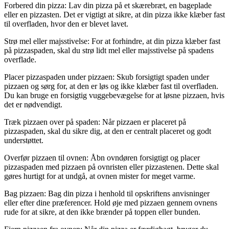
Forbered din pizza: Lav din pizza på et skærebræt, en bageplade
eller en pizzasten. Det er vigtigt at sikre, at din pizza ikke klæber fast
til overfladen, hvor den er blevet lavet.
Strø mel eller majsstivelse: For at forhindre, at din pizza klæber fast
på pizzaspaden, skal du strø lidt mel eller majsstivelse på spadens
overflade.
Placer pizzaspaden under pizzaen: Skub forsigtigt spaden under
pizzaen og sørg for, at den er løs og ikke klæber fast til overfladen.
Du kan bruge en forsigtig vuggebevægelse for at løsne pizzaen, hvis
det er nødvendigt.
Træk pizzaen over på spaden: Når pizzaen er placeret på
pizzaspaden, skal du sikre dig, at den er centralt placeret og godt
understøttet.
Overfør pizzaen til ovnen: Åbn ovndøren forsigtigt og placer
pizzaspaden med pizzaen på ovnristen eller pizzastenen. Dette skal
gøres hurtigt for at undgå, at ovnen mister for meget varme.
Bag pizzaen: Bag din pizza i henhold til opskriftens anvisninger
eller efter dine præferencer. Hold øje med pizzaen gennem ovnens
rude for at sikre, at den ikke brænder på toppen eller bunden.