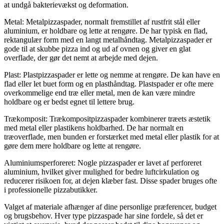
at undgå bakterievækst og deformation.
Metal: Metalpizzaspader, normalt fremstillet af rustfrit stål eller
aluminium, er holdbare og lette at rengøre. De har typisk en flad,
rektangulær form med en langt metalhåndtag. Metalpizzaspader er
gode til at skubbe pizza ind og ud af ovnen og giver en glat
overflade, der gør det nemt at arbejde med dejen.
Plast: Plastpizzaspader er lette og nemme at rengøre. De kan have en
flad eller let buet form og en plasthåndtag. Plastspader er ofte mere
overkommelige end træ eller metal, men de kan være mindre
holdbare og er bedst egnet til lettere brug.
Trækomposit: Trækompositpizzaspader kombinerer træets æstetik
med metal eller plastikens holdbarhed. De har normalt en
træoverflade, men bunden er forstærket med metal eller plastik for at
gøre dem mere holdbare og lette at rengøre.
Aluminiumsperforeret: Nogle pizzaspader er lavet af perforeret
aluminium, hvilket giver mulighed for bedre luftcirkulation og
reducerer risikoen for, at dejen klæber fast. Disse spader bruges ofte
i professionelle pizzabutikker.
Valget af materiale afhænger af dine personlige præferencer, budget
og brugsbehov. Hver type pizzaspade har sine fordele, så det er