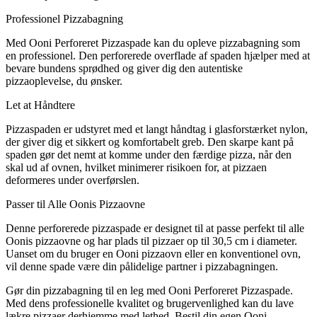
Professionel Pizzabagning
Med Ooni Perforeret Pizzaspade kan du opleve pizzabagning som
en professionel. Den perforerede overflade af spaden hjælper med at
bevare bundens sprødhed og giver dig den autentiske
pizzaoplevelse, du ønsker.
Let at Håndtere
Pizzaspaden er udstyret med et langt håndtag i glasforstærket nylon,
der giver dig et sikkert og komfortabelt greb. Den skarpe kant på
spaden gør det nemt at komme under den færdige pizza, når den
skal ud af ovnen, hvilket minimerer risikoen for, at pizzaen
deformeres under overførslen.
Passer til Alle Oonis Pizzaovne
Denne perforerede pizzaspade er designet til at passe perfekt til alle
Oonis pizzaovne og har plads til pizzaer op til 30,5 cm i diameter.
Uanset om du bruger en Ooni pizzaovn eller en konventionel ovn,
vil denne spade være din pålidelige partner i pizzabagningen.
Gør din pizzabagning til en leg med Ooni Perforeret Pizzaspade.
Med dens professionelle kvalitet og brugervenlighed kan du lave
lækre pizzaer derhjemme med lethed. Bestil din egen Ooni