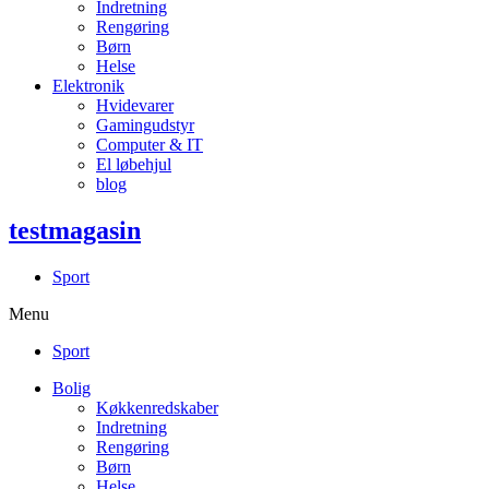
Indretning
Rengøring
Børn
Helse
Elektronik
Hvidevarer
Gamingudstyr
Computer & IT
El løbehjul
blog
testmagasin
Sport
Menu
Sport
Bolig
Køkkenredskaber
Indretning
Rengøring
Børn
Helse