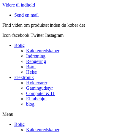
Videre til indhold
Send en mail
Find viden om produktet inden du køber det
Icon-facebook
Twitter
Instagram
Bolig
Køkkenredskaber
Indretning
Rengøring
Børn
Helse
Elektronik
Hvidevarer
Gamingudstyr
Computer & IT
El løbehjul
blog
Menu
Bolig
Køkkenredskaber