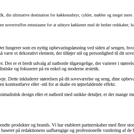
dk, din ultimative destination for køkkenudstyr, cykler, møbler og meget mere.
n uovertruffen entusiasme for at udstyre køkkenet med de bedste redskaber, har
se. Det fungerer som en nyttig opbevaringsløsning ved siden af sengen, 
være et dekorativt element, der tilføjer stil og personlighed til dit sov
Der er et bredt udvalg af natborde tilgængelige, der varierer i størrelse
listiske og fokuserer på en enkel og moderne æstetik.
rveje. Dette inkluderer størrelsen på dit soveværelse og seng, dine opbev
 kontrastfarve eller -stil for at skabe en iøjnefaldende effekt.
nimalistisk design eller et natbord med unikke detaljer, er der mange m
dte produkter og brands. Vi har etableret partnerskaber med flere store
d er baseret på redaktionens uafhængige og professionelle vurdering af d