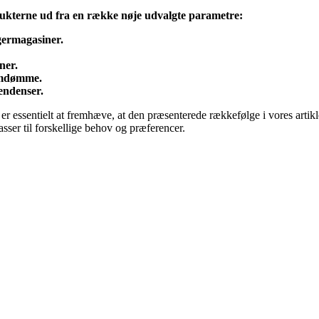
ukterne ud fra en række nøje udvalgte parametre:
germagasiner.
ner.
 omdømme.
endenser.
t er essentielt at fremhæve, at den præsenterede rækkefølge i vores artik
sser til forskellige behov og præferencer.