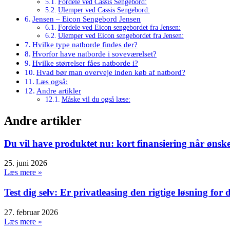
Fordele ved Cassis Sengebord:
Ulemper ved Cassis Sengebord:
Jensen – Eicon Sengebord Jensen
Fordele ved Eicon sengebordet fra Jensen:
Ulemper ved Eicon sengebordet fra Jensen:
Hvilke type natborde findes der?
Hvorfor have natborde i soveværelset?
Hvilke størrelser fåes natborde i?
Hvad bør man overveje inden køb af natbord?
Læs også:
Andre artikler
Måske vil du også læse:
Andre artikler
Du vil have produktet nu: kort finansiering når ønske
25. juni 2026
Læs mere »
Test dig selv: Er privatleasing den rigtige løsning for 
27. februar 2026
Læs mere »