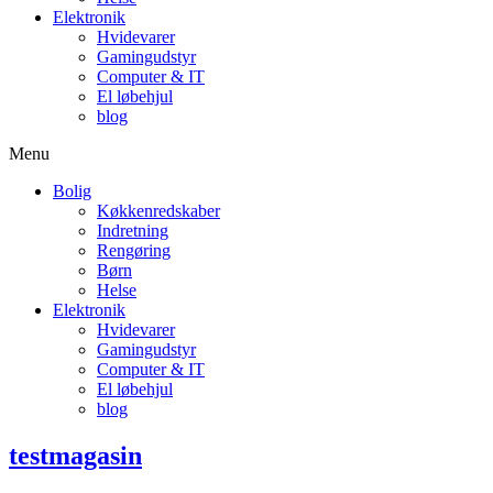
Elektronik
Hvidevarer
Gamingudstyr
Computer & IT
El løbehjul
blog
Menu
Bolig
Køkkenredskaber
Indretning
Rengøring
Børn
Helse
Elektronik
Hvidevarer
Gamingudstyr
Computer & IT
El løbehjul
blog
testmagasin