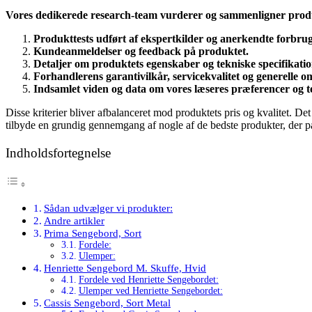
Vores dedikerede research-team vurderer og sammenligner prod
Produkttests udført af ekspertkilder og anerkendte forbru
Kundeanmeldelser og feedback på produktet.
Detaljer om produktets egenskaber og tekniske specifikatio
Forhandlerens garantivilkår, servicekvalitet og generelle
Indsamlet viden og data om vores læseres præferencer og t
Disse kriterier bliver afbalanceret mod produktets pris og kvalitet. De
tilbyde en grundig gennemgang af nogle af de bedste produkter, der pa
Indholdsfortegnelse
Sådan udvælger vi produkter:
Andre artikler
Prima Sengebord, Sort
Fordele:
Ulemper:
Henriette Sengebord M. Skuffe, Hvid
Fordele ved Henriette Sengebordet:
Ulemper ved Henriette Sengebordet:
Cassis Sengebord, Sort Metal