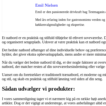
Emil Nielsen
Emil er den passionerede drivkraft bag Testmagasin.
Med års erfaring inden for gastronomiens verden og e
køkkenvalgmuligheder og ekspertise.
Et natbord er en praktisk og stilfuld tilføjelse til ethvert soveværel
og organiseret sengeplads. Udover at være praktisk kan et natbord også 
Det bedste natbord afhænger af dine individuelle behov og præferencer. 
hylder, der giver ekstra opbevaringsplads, mens andre er mere minima
Når du vælger det bedste natbord til dig, er der nogle faktorer at ove
natbord, der matcher resten af din soveværelsesindretning eller vælge en
Uanset om du foretrækker et traditionelt trænatbord, et moderne og mi
og stil, og skab en praktisk og stilfuld løsning ved siden af din seng.
Sådan udvælger vi produkter:
I vores sammenligning tager vi et nærmere kig på en række højt anerken
artikler. Dog er det vigtigt at understrege, at vores anbefalinger alti