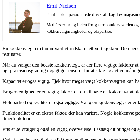
Emil Nielsen
Emil er den passionerede drivkraft bag Testmagasin.
Med års erfaring inden for gastronomiens verden og e
køkkenvalgmuligheder og ekspertise.
En køkkenvægt er et uundværligt redskab i ethvert køkken. Den bedste
resultater.
Når du vælger den bedste køkkenvægt, er der flere vigtige faktorer at
høj præcisionsgrad og nøjagtige sensorer for at sikre nøjagtige målinge
Kapacitet er også vigtig. Tjek hvor meget vægt køkkenvægten kan håndte
Brugervenlighed er en vigtig faktor, da du vil have en køkkenvægt, de
Holdbarhed og kvalitet er også vigtige. Vælg en køkkenvægt, der er la
Funktionalitet er en ekstra faktor, der kan variere. Nogle køkkenvægt
timerfunktioner.
Pris er selvfølgelig også en vigtig overvejelse. Fastlæg dit budget og
Ved at tage hensyn til disse faktorer og dine personlige præferencer