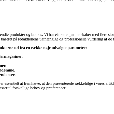
dte produkter og brands. Vi har etableret partnerskaber med flere store
d er baseret på redaktionens uafhængige og professionelle vurdering af d
ukterne ud fra en række nøje udvalgte parametre:
germagasiner.
ner.
 omdømme.
endenser.
t er essentielt at fremhæve, at den præsenterede rækkefølge i vores artik
sser til forskellige behov og præferencer.