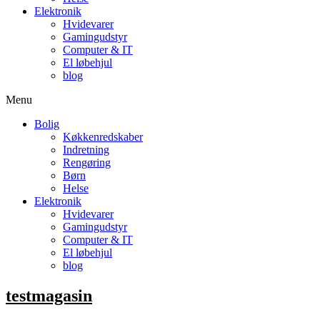
Elektronik
Hvidevarer
Gamingudstyr
Computer & IT
El løbehjul
blog
Menu
Bolig
Køkkenredskaber
Indretning
Rengøring
Børn
Helse
Elektronik
Hvidevarer
Gamingudstyr
Computer & IT
El løbehjul
blog
testmagasin