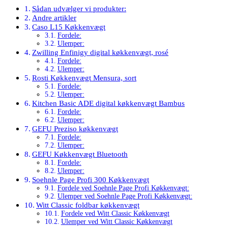
Sådan udvælger vi produkter:
Andre artikler
Caso L15 Køkkenvægt
Fordele:
Ulemper:
Zwilling Enfinigy digital køkkenvægt, rosé
Fordele:
Ulemper:
Rosti Køkkenvægt Mensura, sort
Fordele:
Ulemper:
Kitchen Basic ADE digital køkkenvægt Bambus
Fordele:
Ulemper:
GEFU Preziso køkkenvægt
Fordele:
Ulemper:
GEFU Køkkenvægt Bluetooth
Fordele:
Ulemper:
Soehnle Page Profi 300 Køkkenvægt
Fordele ved Soehnle Page Profi Køkkenvægt:
Ulemper ved Soehnle Page Profi Køkkenvægt:
Witt Classic foldbar køkkenvægt
Fordele ved Witt Classic Køkkenvægt
Ulemper ved Witt Classic Køkkenvægt