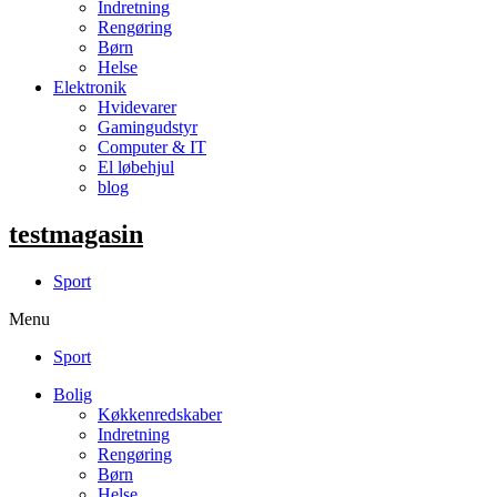
Indretning
Rengøring
Børn
Helse
Elektronik
Hvidevarer
Gamingudstyr
Computer & IT
El løbehjul
blog
testmagasin
Sport
Menu
Sport
Bolig
Køkkenredskaber
Indretning
Rengøring
Børn
Helse