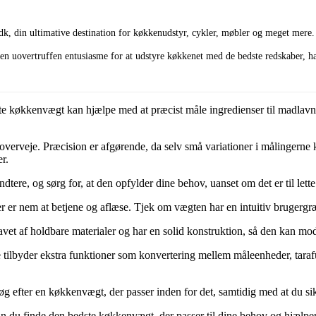
dk, din ultimative destination for køkkenudstyr, cykler, møbler og meget mere.
n uovertruffen entusiasme for at udstyre køkkenet med de bedste redskaber, har
 køkkenvægt kan hjælpe med at præcist måle ingredienser til madlavning
 overveje. Præcision er afgørende, da selv små variationer i målingerne
r.
re, og sørg for, at den opfylder dine behov, uanset om det er til lette 
r er nem at betjene og aflæse. Tjek om vægten har en intuitiv brugergræn
vet af holdbare materialer og har en solid konstruktion, så den kan mod
e tilbyder ekstra funktioner som konvertering mellem måleenheder, taraf
 søg efter en køkkenvægt, der passer inden for det, samtidig med at du s
 kan du finde den bedste køkkenvægt, der passer til dine behov og hjæl