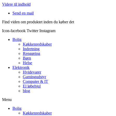
Videre til indhold
Send en mail
Find viden om produktet inden du køber det
Icon-facebook
Twitter
Instagram
Bolig
Køkkenredskaber
Indretning
Rengøring
Børn
Helse
Elektronik
Hvidevarer
Gamingudstyr
Computer & IT
El løbehjul
blog
Menu
Bolig
Køkkenredskaber