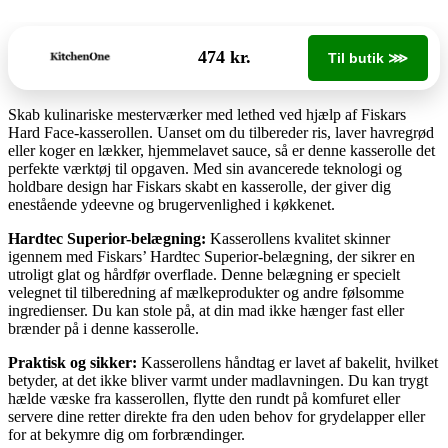
474 kr.
Til butik ⋙
Skab kulinariske mesterværker med lethed ved hjælp af Fiskars
Hard Face-kasserollen. Uanset om du tilbereder ris, laver havregrød
eller koger en lækker, hjemmelavet sauce, så er denne kasserolle det
perfekte værktøj til opgaven. Med sin avancerede teknologi og
holdbare design har Fiskars skabt en kasserolle, der giver dig
enestående ydeevne og brugervenlighed i køkkenet.
Hardtec Superior-belægning:
Kasserollens kvalitet skinner
igennem med Fiskars’ Hardtec Superior-belægning, der sikrer en
utroligt glat og hårdfør overflade. Denne belægning er specielt
velegnet til tilberedning af mælkeprodukter og andre følsomme
ingredienser. Du kan stole på, at din mad ikke hænger fast eller
brænder på i denne kasserolle.
Praktisk og sikker:
Kasserollens håndtag er lavet af bakelit, hvilket
betyder, at det ikke bliver varmt under madlavningen. Du kan trygt
hælde væske fra kasserollen, flytte den rundt på komfuret eller
servere dine retter direkte fra den uden behov for grydelapper eller
for at bekymre dig om forbrændinger.