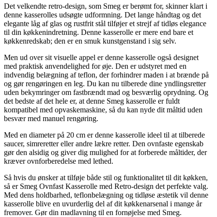
Det velkendte retro-design, som Smeg er berømt for, skinner klart i
denne kasserolles udsøgte udformning. Det lange håndtag og det
elegante låg af glas og rustfrit stål tilføjer et strejf af tidløs elegance
til din køkkenindretning. Denne kasserolle er mere end bare et
køkkenredskab; den er en smuk kunstgenstand i sig selv.
Men ud over sit visuelle appel er denne kasserolle også designet
med praktisk anvendelighed for øje. Den er udstyret med en
indvendig belægning af teflon, der forhindrer maden i at brænde på
og gør rengøringen en leg. Du kan nu tilberede dine yndlingsretter
uden bekymringer om fastbrændt mad og besværlig oprydning. Og
det bedste af det hele er, at denne Smeg kasserolle er fuldt
kompatibel med opvaskemaskine, så du kan nyde dit måltid uden
besvær med manuel rengøring.
Med en diameter på 20 cm er denne kasserolle ideel til at tilberede
saucer, simreretter eller andre lækre retter. Den ovnfaste egenskab
gør den alsidig og giver dig mulighed for at forberede måltider, der
kræver ovnforberedelse med lethed.
Så hvis du ønsker at tilføje både stil og funktionalitet til dit køkken,
så er Smeg Ovnfast Kasserolle med Retro-design det perfekte valg.
Med dens holdbarhed, teflonbelægning og tidløse æstetik vil denne
kasserolle blive en uvurderlig del af dit køkkenarsenal i mange år
fremover. Gør din madlavning til en fornøjelse med Smeg.