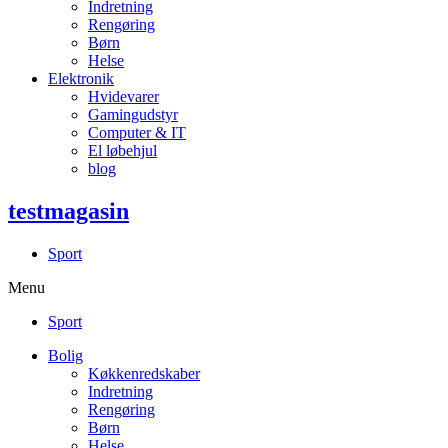
Indretning
Rengøring
Børn
Helse
Elektronik
Hvidevarer
Gamingudstyr
Computer & IT
El løbehjul
blog
testmagasin
Sport
Menu
Sport
Bolig
Køkkenredskaber
Indretning
Rengøring
Børn
Helse