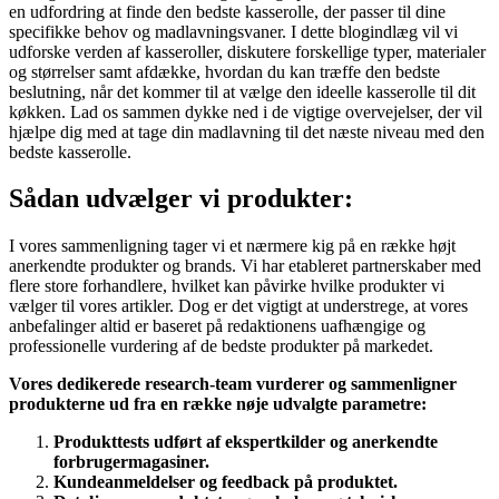
en udfordring at finde den bedste kasserolle, der passer til dine
specifikke behov og madlavningsvaner. I dette blogindlæg vil vi
udforske verden af kasseroller, diskutere forskellige typer, materialer
og størrelser samt afdække, hvordan du kan træffe den bedste
beslutning, når det kommer til at vælge den ideelle kasserolle til dit
køkken. Lad os sammen dykke ned i de vigtige overvejelser, der vil
hjælpe dig med at tage din madlavning til det næste niveau med den
bedste kasserolle.
Sådan udvælger vi produkter:
I vores sammenligning tager vi et nærmere kig på en række højt
anerkendte produkter og brands. Vi har etableret partnerskaber med
flere store forhandlere, hvilket kan påvirke hvilke produkter vi
vælger til vores artikler. Dog er det vigtigt at understrege, at vores
anbefalinger altid er baseret på redaktionens uafhængige og
professionelle vurdering af de bedste produkter på markedet.
Vores dedikerede research-team vurderer og sammenligner
produkterne ud fra en række nøje udvalgte parametre:
Produkttests udført af ekspertkilder og anerkendte
forbrugermagasiner.
Kundeanmeldelser og feedback på produktet.