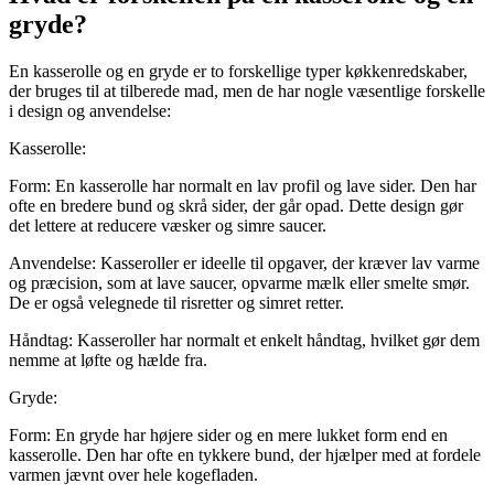
gryde?
En kasserolle og en gryde er to forskellige typer køkkenredskaber,
der bruges til at tilberede mad, men de har nogle væsentlige forskelle
i design og anvendelse:
Kasserolle:
Form: En kasserolle har normalt en lav profil og lave sider. Den har
ofte en bredere bund og skrå sider, der går opad. Dette design gør
det lettere at reducere væsker og simre saucer.
Anvendelse: Kasseroller er ideelle til opgaver, der kræver lav varme
og præcision, som at lave saucer, opvarme mælk eller smelte smør.
De er også velegnede til risretter og simret retter.
Håndtag: Kasseroller har normalt et enkelt håndtag, hvilket gør dem
nemme at løfte og hælde fra.
Gryde:
Form: En gryde har højere sider og en mere lukket form end en
kasserolle. Den har ofte en tykkere bund, der hjælper med at fordele
varmen jævnt over hele kogefladen.