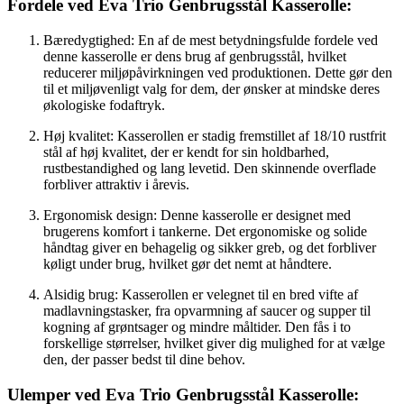
Fordele ved Eva Trio Genbrugsstål Kasserolle:
Bæredygtighed: En af de mest betydningsfulde fordele ved
denne kasserolle er dens brug af genbrugsstål, hvilket
reducerer miljøpåvirkningen ved produktionen. Dette gør den
til et miljøvenligt valg for dem, der ønsker at mindske deres
økologiske fodaftryk.
Høj kvalitet: Kasserollen er stadig fremstillet af 18/10 rustfrit
stål af høj kvalitet, der er kendt for sin holdbarhed,
rustbestandighed og lang levetid. Den skinnende overflade
forbliver attraktiv i årevis.
Ergonomisk design: Denne kasserolle er designet med
brugerens komfort i tankerne. Det ergonomiske og solide
håndtag giver en behagelig og sikker greb, og det forbliver
køligt under brug, hvilket gør det nemt at håndtere.
Alsidig brug: Kasserollen er velegnet til en bred vifte af
madlavningstasker, fra opvarmning af saucer og supper til
kogning af grøntsager og mindre måltider. Den fås i to
forskellige størrelser, hvilket giver dig mulighed for at vælge
den, der passer bedst til dine behov.
Ulemper ved Eva Trio Genbrugsstål Kasserolle: