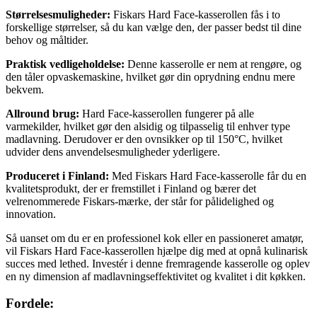
Størrelsesmuligheder:
Fiskars Hard Face-kasserollen fås i to
forskellige størrelser, så du kan vælge den, der passer bedst til dine
behov og måltider.
Praktisk vedligeholdelse:
Denne kasserolle er nem at rengøre, og
den tåler opvaskemaskine, hvilket gør din oprydning endnu mere
bekvem.
Allround brug:
Hard Face-kasserollen fungerer på alle
varmekilder, hvilket gør den alsidig og tilpasselig til enhver type
madlavning. Derudover er den ovnsikker op til 150°C, hvilket
udvider dens anvendelsesmuligheder yderligere.
Produceret i Finland:
Med Fiskars Hard Face-kasserolle får du en
kvalitetsprodukt, der er fremstillet i Finland og bærer det
velrenommerede Fiskars-mærke, der står for pålidelighed og
innovation.
Så uanset om du er en professionel kok eller en passioneret amatør,
vil Fiskars Hard Face-kasserollen hjælpe dig med at opnå kulinarisk
succes med lethed. Investér i denne fremragende kasserolle og oplev
en ny dimension af madlavningseffektivitet og kvalitet i dit køkken.
Fordele: