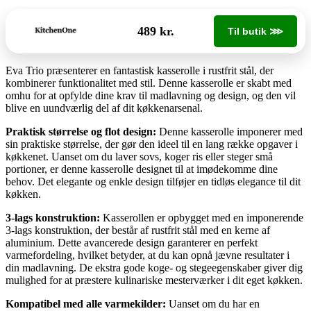
489 kr.
Til butik ⋙
Eva Trio præsenterer en fantastisk kasserolle i rustfrit stål, der
kombinerer funktionalitet med stil. Denne kasserolle er skabt med
omhu for at opfylde dine krav til madlavning og design, og den vil
blive en uundværlig del af dit køkkenarsenal.
Praktisk størrelse og flot design:
Denne kasserolle imponerer med
sin praktiske størrelse, der gør den ideel til en lang række opgaver i
køkkenet. Uanset om du laver sovs, koger ris eller steger små
portioner, er denne kasserolle designet til at imødekomme dine
behov. Det elegante og enkle design tilføjer en tidløs elegance til dit
køkken.
3-lags konstruktion:
Kasserollen er opbygget med en imponerende
3-lags konstruktion, der består af rustfrit stål med en kerne af
aluminium. Dette avancerede design garanterer en perfekt
varmefordeling, hvilket betyder, at du kan opnå jævne resultater i
din madlavning. De ekstra gode koge- og stegeegenskaber giver dig
mulighed for at præstere kulinariske mesterværker i dit eget køkken.
Kompatibel med alle varmekilder:
Uanset om du har en