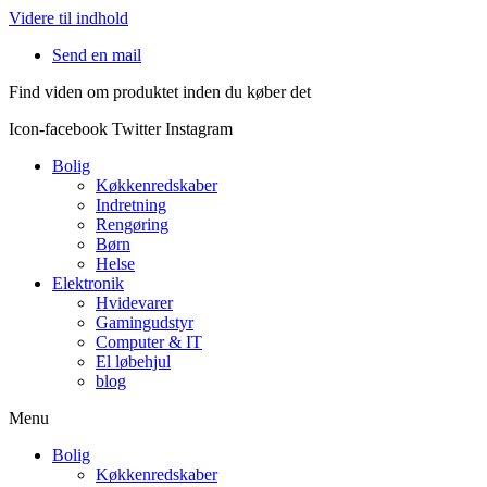
Videre til indhold
Send en mail
Find viden om produktet inden du køber det
Icon-facebook
Twitter
Instagram
Bolig
Køkkenredskaber
Indretning
Rengøring
Børn
Helse
Elektronik
Hvidevarer
Gamingudstyr
Computer & IT
El løbehjul
blog
Menu
Bolig
Køkkenredskaber