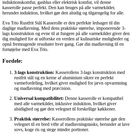
induktionskomfur, gasblus eller elektrisk komfur, vil denne
kasserolle passe perfekt. Den kan bruges på alle varmekilder,
herunder induktion, hvilket gør den alsidig og tilgængelig for alle.
Eva Trio Rustfrit Stål Kasserolle er den perfekte ledsager til din
daglige madlavning. Med dens praktiske størrelse, imponerende 3-
lags konstruktion og evne til at fungere på alle varmekilder giver den
dig mulighed for at udforske en verden af kulinariske muligheder og
opnå fremragende resultater hver gang. Gør din madlavning til en
fornøjelse med Eva Trio.
Fordele:
3-lags konstruktion:
Kasserollens 3-lags konstruktion med
rustfrit stål og en kerne af aluminium sikrer en perfekt
varmefordeling, hvilket giver mulighed for jævn opvarmning
og madlavning med præcision.
Universal kompatibilitet:
Denne kasserolle er kompatibel
med alle varmekilder, inklusive induktion, hvilket giver
alsidighed og gør den velegnet til forskellige køkkener.
Praktisk størrelse:
Kasserollens praktiske størrelse gør den
velegnet til en bred vifte af madlavningstasks, herunder at lave
sovs, koge ris og stege mindre portioner.