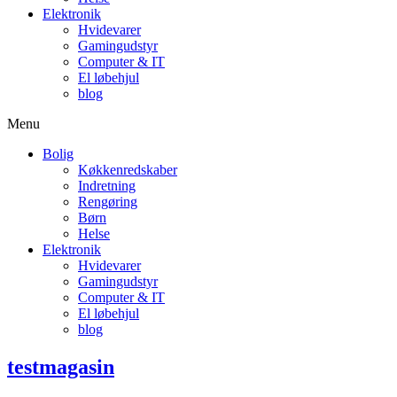
Elektronik
Hvidevarer
Gamingudstyr
Computer & IT
El løbehjul
blog
Menu
Bolig
Køkkenredskaber
Indretning
Rengøring
Børn
Helse
Elektronik
Hvidevarer
Gamingudstyr
Computer & IT
El løbehjul
blog
testmagasin