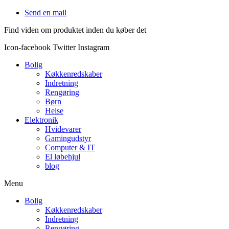
Videre
Send en mail
til
Find viden om produktet inden du køber det
indhold
Icon-facebook
Twitter
Instagram
Bolig
Køkkenredskaber
Indretning
Rengøring
Børn
Helse
Elektronik
Hvidevarer
Gamingudstyr
Computer & IT
El løbehjul
blog
Menu
Bolig
Køkkenredskaber
Indretning
Rengøring