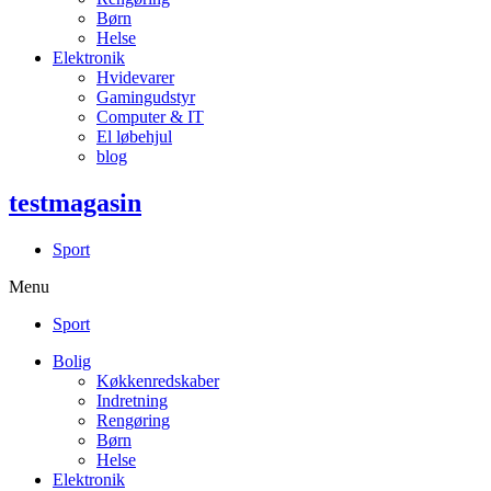
Børn
Helse
Elektronik
Hvidevarer
Gamingudstyr
Computer & IT
El løbehjul
blog
testmagasin
Sport
Menu
Sport
Bolig
Køkkenredskaber
Indretning
Rengøring
Børn
Helse
Elektronik