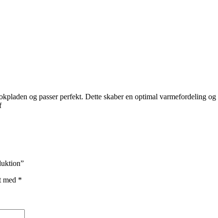
pladen og passer perfekt. Dette skaber en optimal varmefordeling og in
f
duktion”
et med
*