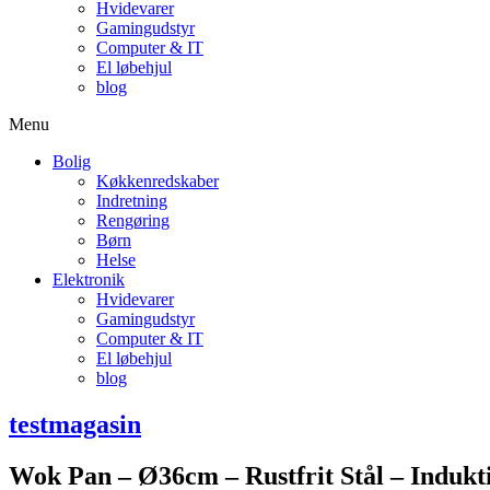
Hvidevarer
Gamingudstyr
Computer & IT
El løbehjul
blog
Menu
Bolig
Køkkenredskaber
Indretning
Rengøring
Børn
Helse
Elektronik
Hvidevarer
Gamingudstyr
Computer & IT
El løbehjul
blog
testmagasin
Wok Pan – Ø36cm – Rustfrit Stål – Indukt