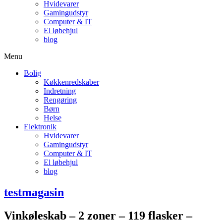
Hvidevarer
Gamingudstyr
Computer & IT
El løbehjul
blog
Menu
Bolig
Køkkenredskaber
Indretning
Rengøring
Børn
Helse
Elektronik
Hvidevarer
Gamingudstyr
Computer & IT
El løbehjul
blog
testmagasin
Vinkøleskab – 2 zoner – 119 flasker –