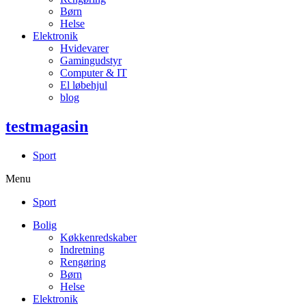
Børn
Helse
Elektronik
Hvidevarer
Gamingudstyr
Computer & IT
El løbehjul
blog
testmagasin
Sport
Menu
Sport
Bolig
Køkkenredskaber
Indretning
Rengøring
Børn
Helse
Elektronik