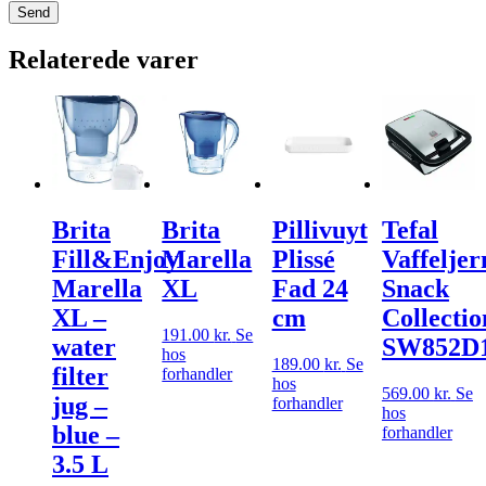
Relaterede varer
Brita
Brita
Pillivuyt
Tefal
Fill&Enjoy
Marella
Plissé
Vaffeljer
Marella
XL
Fad 24
Snack
XL –
cm
Collectio
191.00
kr.
Se
water
SW852D
hos
189.00
kr.
Se
filter
forhandler
hos
569.00
kr.
Se
jug –
forhandler
hos
blue –
forhandler
3.5 L