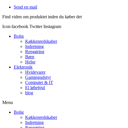
Videre
Send en mail
til
Find viden om produktet inden du køber det
indhold
Icon-facebook
Twitter
Instagram
Bolig
Køkkenredskaber
Indretning
Rengøring
Børn
Helse
Elektronik
Hvidevarer
Gamingudstyr
Computer & IT
El løbehjul
blog
Menu
Bolig
Køkkenredskaber
Indretning
Rengøring