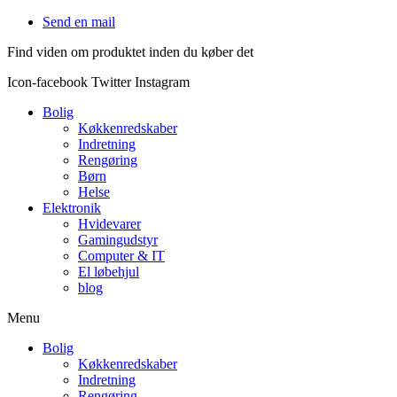
Videre
Send en mail
til
Find viden om produktet inden du køber det
indhold
Icon-facebook
Twitter
Instagram
Bolig
Køkkenredskaber
Indretning
Rengøring
Børn
Helse
Elektronik
Hvidevarer
Gamingudstyr
Computer & IT
El løbehjul
blog
Menu
Bolig
Køkkenredskaber
Indretning
Rengøring