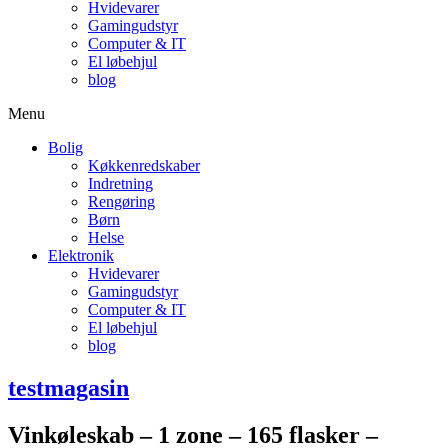
Hvidevarer
Gamingudstyr
Computer & IT
El løbehjul
blog
Menu
Bolig
Køkkenredskaber
Indretning
Rengøring
Børn
Helse
Elektronik
Hvidevarer
Gamingudstyr
Computer & IT
El løbehjul
blog
testmagasin
Vinkøleskab – 1 zone – 165 flasker –