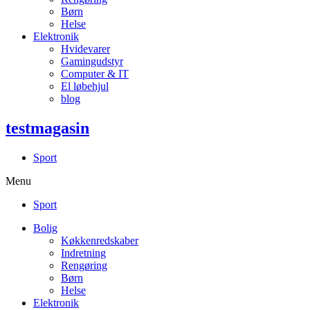
Børn
Helse
Elektronik
Hvidevarer
Gamingudstyr
Computer & IT
El løbehjul
blog
testmagasin
Sport
Menu
Sport
Bolig
Køkkenredskaber
Indretning
Rengøring
Børn
Helse
Elektronik