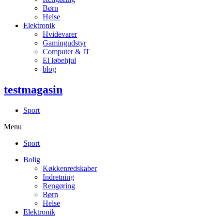
Børn
Helse
Elektronik
Hvidevarer
Gamingudstyr
Computer & IT
El løbehjul
blog
testmagasin
Sport
Menu
Sport
Bolig
Køkkenredskaber
Indretning
Rengøring
Børn
Helse
Elektronik