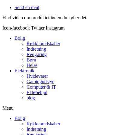
Videre
Send en mail
til
Find viden om produktet inden du køber det
indhold
Icon-facebook
Twitter
Instagram
Bolig
Køkkenredskaber
Indretning
Rengøring
Børn
Helse
Elektronik
Hvidevarer
Gamingudstyr
Computer & IT
El løbehjul
blog
Menu
Bolig
Køkkenredskaber
Indretning
Rengøring