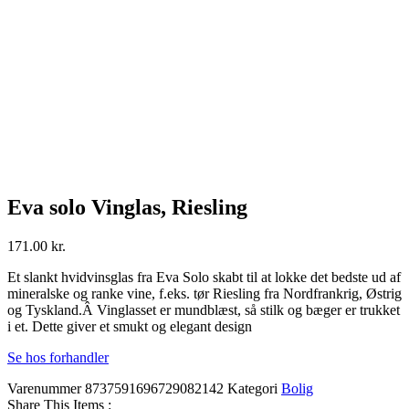
Eva solo Vinglas, Riesling
171.00
kr.
Et slankt hvidvinsglas fra Eva Solo skabt til at lokke det bedste ud af
mineralske og ranke vine, f.eks. tør Riesling fra Nordfrankrig, Østrig
og Tyskland.Â Vinglasset er mundblæst, så stilk og bæger er trukket
i et. Dette giver et smukt og elegant design
Se hos forhandler
Varenummer
8737591696729082142
Kategori
Bolig
Share This Items :