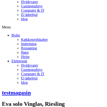
Hvidevarer
Gamingudstyr
Computer & IT
El løbehjul
blog
Menu
Bolig
Køkkenredskaber
Indretning
Rengøring
Børn
Helse
Elektronik
Hvidevarer
Gamingudstyr
Computer & IT
El løbehjul
blog
testmagasin
Eva solo Vinglas, Riesling