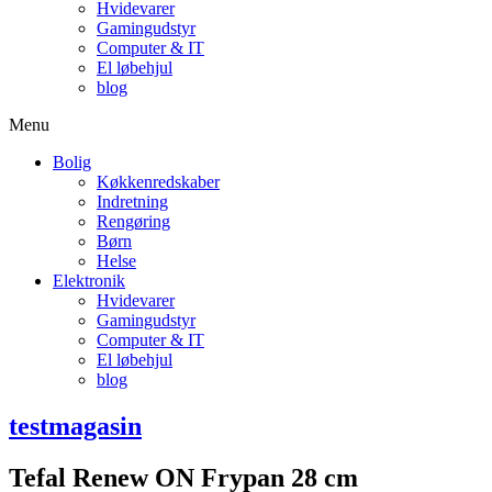
Hvidevarer
Gamingudstyr
Computer & IT
El løbehjul
blog
Menu
Bolig
Køkkenredskaber
Indretning
Rengøring
Børn
Helse
Elektronik
Hvidevarer
Gamingudstyr
Computer & IT
El løbehjul
blog
testmagasin
Tefal Renew ON Frypan 28 cm