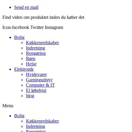
Videre
Send en mail
til
Find viden om produktet inden du køber det
indhold
Icon-facebook
Twitter
Instagram
Bolig
Køkkenredskaber
Indretning
Rengøring
Børn
Helse
Elektronik
Hvidevarer
Gamingudstyr
Computer & IT
El løbehjul
blog
Menu
Bolig
Køkkenredskaber
Indretning
Rengøring