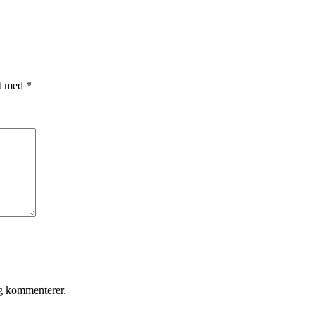
et med
*
eg kommenterer.