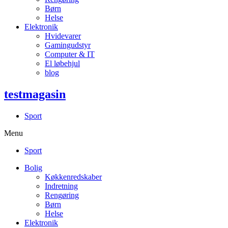
Børn
Helse
Elektronik
Hvidevarer
Gamingudstyr
Computer & IT
El løbehjul
blog
testmagasin
Sport
Menu
Sport
Bolig
Køkkenredskaber
Indretning
Rengøring
Børn
Helse
Elektronik