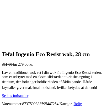
Tefal Ingenio Eco Resist wok, 28 cm
Den
Den
311.00
kr.
279.00
kr.
oprindelige
aktuelle
Lav en traditionel wok-ret i din wok fra Ingenio Eco Resist-serien,
pris
pris
som er udstyret med en ekstra slidstærk anti-ridsbelægning i
var:
er:
311.00 kr..
279.00 kr..
titanium, der forlænger holdbarheden af ââdin pande. Hårde
krystaller giver maksimal modstand, hvilket betyder, at du endd
Se hos forhandler
Varenummer
8737599383595447254
Kategori
Bolig