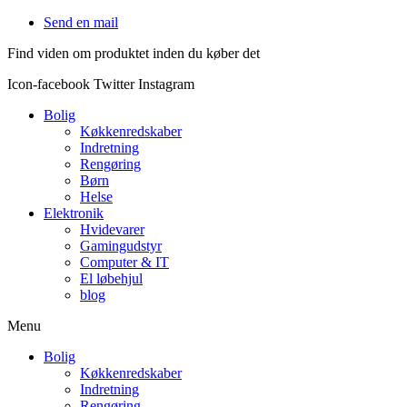
Videre
Send en mail
til
Find viden om produktet inden du køber det
indhold
Icon-facebook
Twitter
Instagram
Bolig
Køkkenredskaber
Indretning
Rengøring
Børn
Helse
Elektronik
Hvidevarer
Gamingudstyr
Computer & IT
El løbehjul
blog
Menu
Bolig
Køkkenredskaber
Indretning
Rengøring