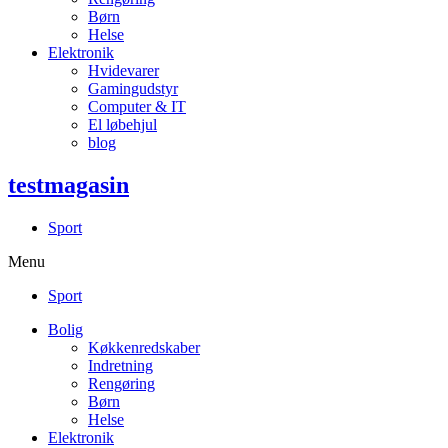
Børn
Helse
Elektronik
Hvidevarer
Gamingudstyr
Computer & IT
El løbehjul
blog
testmagasin
Sport
Menu
Sport
Bolig
Køkkenredskaber
Indretning
Rengøring
Børn
Helse
Elektronik