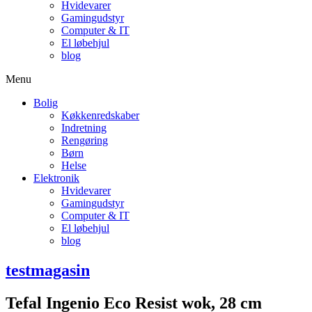
Hvidevarer
Gamingudstyr
Computer & IT
El løbehjul
blog
Menu
Bolig
Køkkenredskaber
Indretning
Rengøring
Børn
Helse
Elektronik
Hvidevarer
Gamingudstyr
Computer & IT
El løbehjul
blog
testmagasin
Tefal Ingenio Eco Resist wok, 28 cm