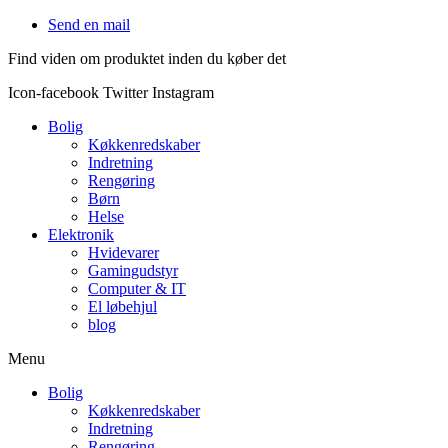
Videre
Send en mail
til
Find viden om produktet inden du køber det
indhold
Icon-facebook
Twitter
Instagram
Bolig
Køkkenredskaber
Indretning
Rengøring
Børn
Helse
Elektronik
Hvidevarer
Gamingudstyr
Computer & IT
El løbehjul
blog
Menu
Bolig
Køkkenredskaber
Indretning
Rengøring