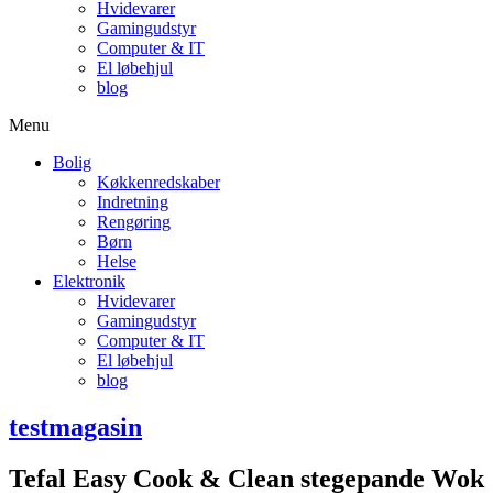
Hvidevarer
Gamingudstyr
Computer & IT
El løbehjul
blog
Menu
Bolig
Køkkenredskaber
Indretning
Rengøring
Børn
Helse
Elektronik
Hvidevarer
Gamingudstyr
Computer & IT
El løbehjul
blog
testmagasin
Tefal Easy Cook & Clean stegepande Wok