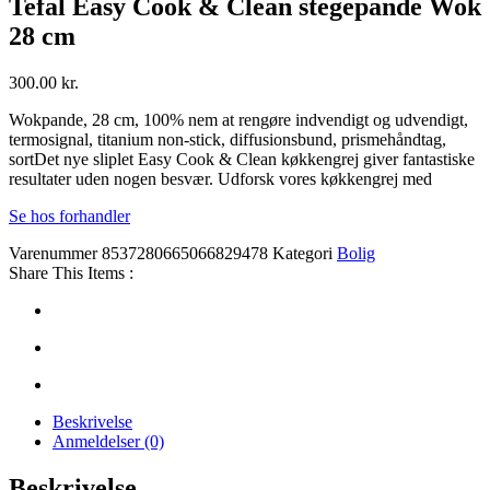
Tefal Easy Cook & Clean stegepande Wok
28 cm
300.00
kr.
Wokpande, 28 cm, 100% nem at rengøre indvendigt og udvendigt,
termosignal, titanium non-stick, diffusionsbund, prismehåndtag,
sortDet nye sliplet Easy Cook & Clean køkkengrej giver fantastiske
resultater uden nogen besvær. Udforsk vores køkkengrej med
Se hos forhandler
Varenummer
8537280665066829478
Kategori
Bolig
Share This Items :
Beskrivelse
Anmeldelser (0)
Beskrivelse