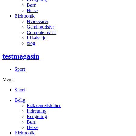
Børn
Helse
Elektronik
Hvidevarer
Gamingudstyr
Computer & IT
El løbehjul
blog
testmagasin
Sport
Menu
Sport
Bolig
Køkkenredskaber
Indretning
Rengøring
Børn
Helse
Elektronik