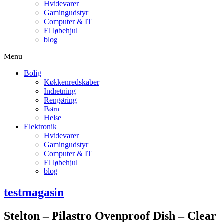
Hvidevarer
Gamingudstyr
Computer & IT
El løbehjul
blog
Menu
Bolig
Køkkenredskaber
Indretning
Rengøring
Børn
Helse
Elektronik
Hvidevarer
Gamingudstyr
Computer & IT
El løbehjul
blog
testmagasin
Stelton – Pilastro Ovenproof Dish – Clear