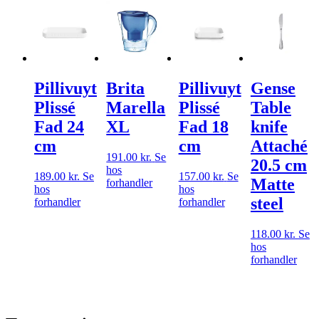
Pillivuyt
Brita
Pillivuyt
Gense
Plissé
Marella
Plissé
Table
Fad 24
XL
Fad 18
knife
cm
cm
Attaché
191.00
kr.
Se
20.5 cm
hos
189.00
kr.
Se
157.00
kr.
Se
Matte
forhandler
hos
hos
steel
forhandler
forhandler
118.00
kr.
Se
hos
forhandler