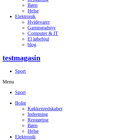
Børn
Helse
Elektronik
Hvidevarer
Gamingudstyr
Computer & IT
El løbehjul
blog
testmagasin
Sport
Menu
Sport
Bolig
Køkkenredskaber
Indretning
Rengøring
Børn
Helse
Elektronik