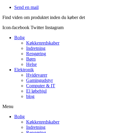
Videre
Send en mail
til
Find viden om produktet inden du køber det
indhold
Icon-facebook
Twitter
Instagram
Bolig
Køkkenredskaber
Indretning
Rengøring
Børn
Helse
Elektronik
Hvidevarer
Gamingudstyr
Computer & IT
El løbehjul
blog
Menu
Bolig
Køkkenredskaber
Indretning
Rengøring