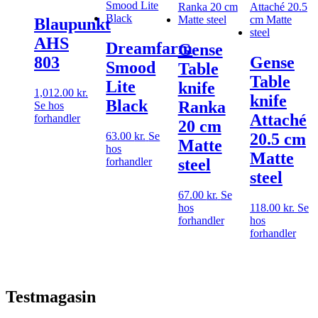
Blaupunkt
AHS
Dreamfarm
Gense
803
Gense
Smood
Table
Table
Lite
knife
1,012.00
kr.
knife
Black
Ranka
Se hos
Attaché
forhandler
20 cm
63.00
kr.
Se
20.5 cm
Matte
hos
Matte
forhandler
steel
steel
67.00
kr.
Se
hos
118.00
kr.
Se
forhandler
hos
forhandler
Testmagasin