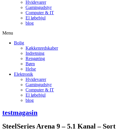
Hvidevarer
Gamingudstyr
Computer & IT
El løbehjul
blog
Menu
Bolig
Køkkenredskaber
Indretning
Rengøring
Børn
Helse
Elektronik
Hvidevarer
Gamingudstyr
Computer & IT
El løbehjul
blog
testmagasin
SteelSeries Arena 9 – 5.1 Kanal – Sort