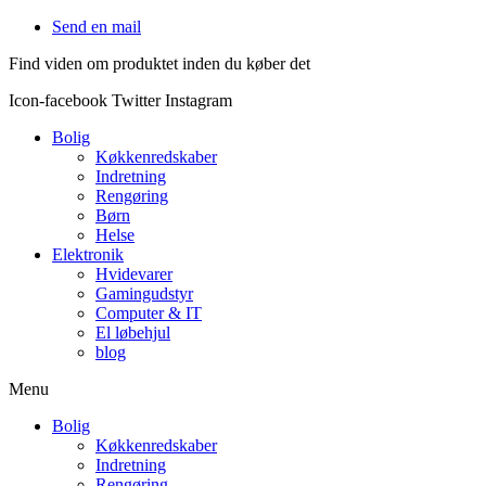
Videre
Send en mail
til
Find viden om produktet inden du køber det
indhold
Icon-facebook
Twitter
Instagram
Bolig
Køkkenredskaber
Indretning
Rengøring
Børn
Helse
Elektronik
Hvidevarer
Gamingudstyr
Computer & IT
El løbehjul
blog
Menu
Bolig
Køkkenredskaber
Indretning
Rengøring