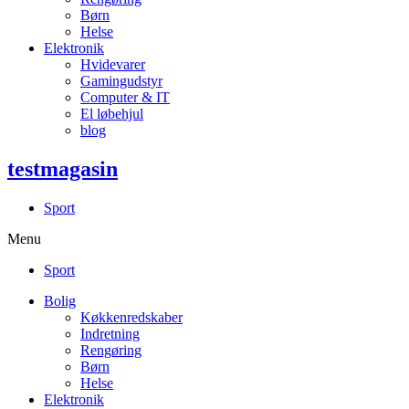
Børn
Helse
Elektronik
Hvidevarer
Gamingudstyr
Computer & IT
El løbehjul
blog
testmagasin
Sport
Menu
Sport
Bolig
Køkkenredskaber
Indretning
Rengøring
Børn
Helse
Elektronik