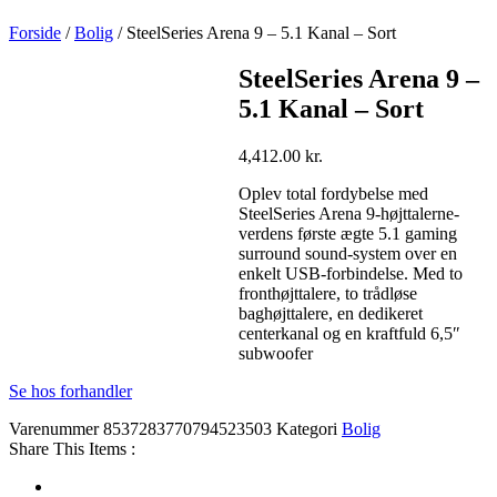
Forside
/
Bolig
/ SteelSeries Arena 9 – 5.1 Kanal – Sort
SteelSeries Arena 9 –
5.1 Kanal – Sort
4,412.00
kr.
Oplev total fordybelse med
SteelSeries Arena 9-højttalerne-
verdens første ægte 5.1 gaming
surround sound-system over en
enkelt USB-forbindelse. Med to
fronthøjttalere, to trådløse
baghøjttalere, en dedikeret
centerkanal og en kraftfuld 6,5″
subwoofer
Se hos forhandler
Varenummer
8537283770794523503
Kategori
Bolig
Share This Items :