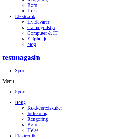
Børn
Helse
Elektronik
Hvidevarer
Gamingudstyr
Computer & IT
El løbehjul
blog
testmagasin
Sport
Menu
Sport
Bolig
Køkkenredskaber
Indretning
Rengøring
Børn
Helse
Elektronik