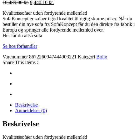
Den
Den
10,489.00
kr.
9,440.10
kr.
oprindelige
aktuelle
Kvalitetssofaer uden fordyrende mellemled
pris
pris
SofaKoncept er sofaer i god kvalitet til rigtig skarpe priser. Når du
var:
er:
bestiller din nye sofa fra SofaKoncept får du den direkte fra fabrik i
10,489.00 kr..
9,440.10 kr..
Europa og springer alle fordyrende mellemled over.
Her får du altså sofa
Se hos forhandler
Varenummer
8672260947444903221
Kategori
Bolig
Share This Items :
Beskrivelse
Anmeldelser (0)
Beskrivelse
Kvalitetssofaer uden fordyrende mellemled