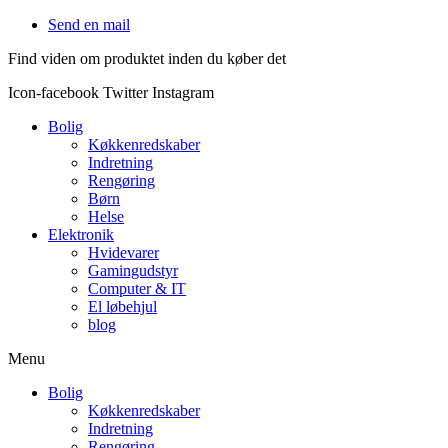
Videre
Send en mail
til
Find viden om produktet inden du køber det
indhold
Icon-facebook
Twitter
Instagram
Bolig
Køkkenredskaber
Indretning
Rengøring
Børn
Helse
Elektronik
Hvidevarer
Gamingudstyr
Computer & IT
El løbehjul
blog
Menu
Bolig
Køkkenredskaber
Indretning
Rengøring