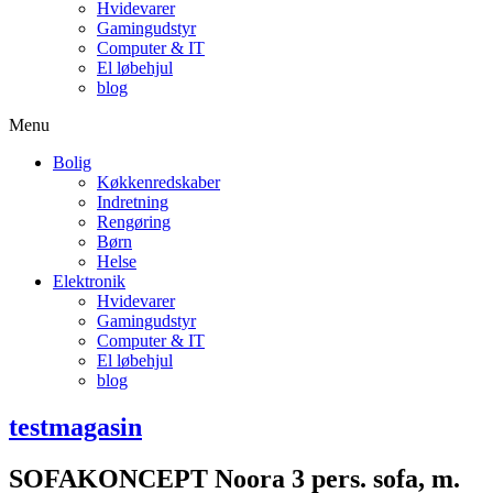
Hvidevarer
Gamingudstyr
Computer & IT
El løbehjul
blog
Menu
Bolig
Køkkenredskaber
Indretning
Rengøring
Børn
Helse
Elektronik
Hvidevarer
Gamingudstyr
Computer & IT
El løbehjul
blog
testmagasin
SOFAKONCEPT Noora 3 pers. sofa, m.