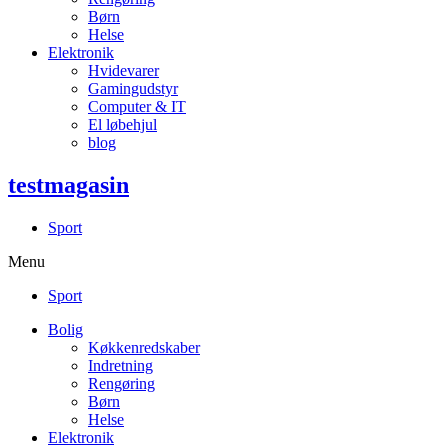
Børn
Helse
Elektronik
Hvidevarer
Gamingudstyr
Computer & IT
El løbehjul
blog
testmagasin
Sport
Menu
Sport
Bolig
Køkkenredskaber
Indretning
Rengøring
Børn
Helse
Elektronik