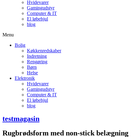
Hvidevarer
Gamingudstyr
Computer & IT
El løbehjul
blog
Menu
Bolig
Køkkenredskaber
Indretning
Rengøring
Børn
Helse
Elektronik
Hvidevarer
Gamingudstyr
Computer & IT
El løbehjul
blog
testmagasin
Rugbrødsform med non-stick belægning