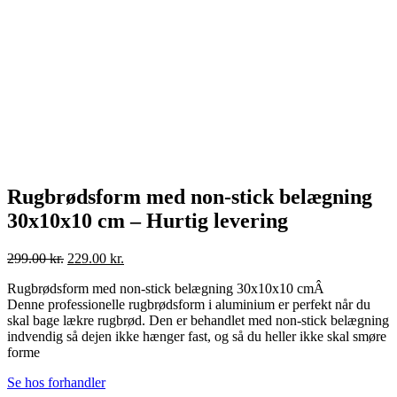
Rugbrødsform med non-stick belægning
30x10x10 cm – Hurtig levering
Den
Den
299.00
kr.
229.00
kr.
oprindelige
aktuelle
Rugbrødsform med non-stick belægning 30x10x10 cmÂ
pris
pris
Denne professionelle rugbrødsform i aluminium er perfekt når du
var:
er:
skal bage lækre rugbrød. Den er behandlet med non-stick belægning
299.00 kr..
229.00 kr..
indvendig så dejen ikke hænger fast, og så du heller ikke skal smøre
forme
Se hos forhandler