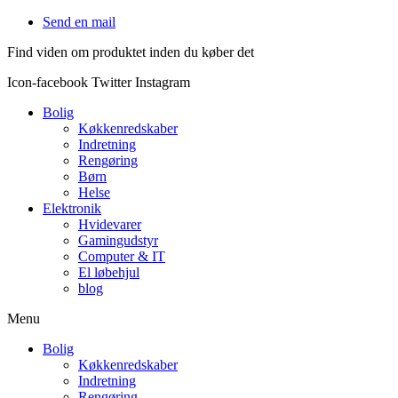
Videre
Send en mail
til
Find viden om produktet inden du køber det
indhold
Icon-facebook
Twitter
Instagram
Bolig
Køkkenredskaber
Indretning
Rengøring
Børn
Helse
Elektronik
Hvidevarer
Gamingudstyr
Computer & IT
El løbehjul
blog
Menu
Bolig
Køkkenredskaber
Indretning
Rengøring